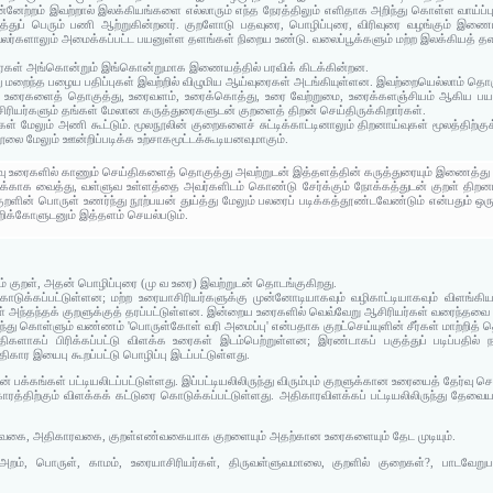
ேற்றம் இவற்றால் இலக்கியங்களை எல்லாரும் எந்த நேரத்திலும் எளிதாக அறிந்து கொள்ள வாய்
ைத்துப் பெரும் பணி ஆற்றுகின்றனர். குறளோடு பதவுரை, பொழிப்புரை, விரிவுரை வழங்கும் இ
வலர்களாலும் அமைக்கப்பட்ட பயனுள்ள தளங்கள் நிறைய உண்டு. வலைப்பூக்களும் மற்ற இலக்கியத் 
ுரைகள் அங்கொன்றும் இங்கொன்றுமாக இணையத்தில் பரவிக் கிடக்கின்றன.
்து மறைந்த பழைய பதிப்புகள் இவற்றில் விழுமிய ஆய்வுரைகள் அடங்கியுள்ளன. இவற்றையெல்லாம் தொகு
ய உரைகளைத் தொகுத்து, உரைவளம், உரைக்கொத்து, உரை வேற்றுமை, உரைக்களஞ்சியம் ஆகிய பயன
ிரியர்களும் தங்கள் மேலான கருத்துரைகளுடன் குறளைத் திறன் செய்திருக்கிறார்கள்.
்கள் மேலும் அணி கூட்டும். மூலநூலின் குறைகளைச் சுட்டிக்காட்டினாலும் திறனாய்வுகள் மூலத்திற்
ூலை மேலும் ஊன்றிப்படிக்க உற்சாகமூட்டக்கூடியனவுமாகும்.
ு உரைகளில் காணும் செய்திகளைத் தொகுத்து அவற்றுடன் இத்தளத்தின் கருத்துரையும் இணைத்து வ
 வைத்து, வள்ளுவ உள்ளத்தை அவர்களிடம் கொண்டு சேர்க்கும் நோக்கத்துடன் குறள் திறனாய்வ
ுறளின் பொருள் உணர்ந்து நூற்பயன் துய்த்து மேலும் பலரைப் படிக்கத்தூண்டவேண்டும் என்பதும் ஒ
றிக்கோளுடனும் இத்தளம் செயல்படும்.
் குறள், அதன் பொழிப்புரை (மு வ உரை) இவற்றுடன் தொடங்குகிறது.
ொடுக்கப்பட்டுள்ளன; மற்ற உரையாசிரியர்களுக்கு முன்னோடியாகவும் வழிகாட்டியாகவும் விளங்க
் அந்தந்தக் குறளுக்குத் தரப்பட்டுள்ளன. இன்றைய உரைகளில் வெவ்வேறு ஆசிரியர்கள் வரைந்த
ிந்து கொள்ளும் வண்ணம் 'பொருள்கோள் வரி அமைப்பு' என்பதாக குறட்செய்யுளின் சீர்கள் மாற்றித் த
ிகளாகப் பிரிக்கப்பட்டு விளக்க உரைகள் இடம்பெற்றுள்ளன; இரண்டாகப் பகுத்துப் படிப்பதில்
திகார இயைபு கூறப்பட்டு பொழிப்பு இடப்பட்டுள்ளது.
க்கங்கள் பட்டியலிடப்பட்டுள்ளது. இப்பட்டியலிலிருந்து விரும்பும் குறளுக்கான உரையைத் தேர்வு செய
திற்கும் விளக்கக் கட்டுரை கொடுக்கப்பட்டுள்ளது. அதிகாரவிளக்கப் பட்டியலிலிருந்து தேவ
்வகை, அதிகாரவகை, குறள்எண்வகையாக குறளையும் அதற்கான உரைகளையும் தேட முடியும்.
, அறம், பொருள், காமம், உரையாசிரியர்கள், திருவள்ளுவமாலை, குறளில் குறைகள்?, பாடவேறுப