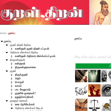
செல்க:
முகப்பு
|
முகப்பு
முகப்பு
குறள் திறன் தேர்வு
கணிஞன் குறள் திறன் பட்டியல்
அதிகார விளக்கம் தேர்வு
கணிஞன் அதிகார விளக்கப்பட்டியல்
கீழே உள்ள உருப்படத்தைச் 
திருவள்ளுவர்
வள்ளுவர்
திருவள்ளுவமாலை
குறள்
திருக்குறள்
அறம்
பொருள்
காமம்
பாட வேறுபாடு
குறளில் குறைகள்?
நறுஞ்செய்திகள்
குறளும் உரையும்
உரை ஆசிரியர்கள்
அதிகார விளக்கம் தேடல்