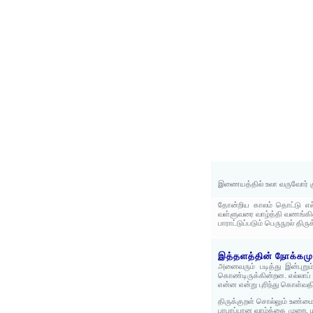
இணையத்தில் உலா வருவோர் கு
தோன்றிய காலம் தொட்டு எல்லோ
வள்ளுவரை வாழ்த்தி வணங்கின
பாராட்டுப்படும் பெருநூல் தி
இத்தளத்தின் நோக்கமும
அனைவரும் படித்து இன்புற
கொண்டிருக்கின்றன. எல்லாப் 
என்ன என்று புரிந்து கொள்வத
திருக்குறள் சொல்லும் உண்ம
பரபரப்பான வாழ்க்கை முறை, 