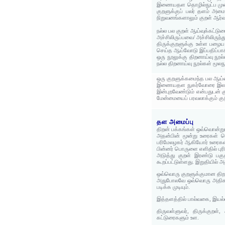
இணையதள தொழில்நுட்ப முன்ன
குறளுக்குப் பலர் தளம் அம
நிறுவனங்களாலும் குறள் ஆர்
நல்ல பல குறள் ஆய்வுக்கட்ட
அச்சிலிருப்பவை/ அச்சிலிருந
திருக்குறளுக்கு உள்ள பழை
செய்த ஆய்வோடு இப்பதிப்பாச
ஒரு நூலுக்கு திறனாய்வு நூல
நல்ல திறனாய்வு நூல்கள் மூலந
ஒரு குறளுக்கமைந்த பல ஆய்வ
இணையதள நுகர்வோரை இலக்காக
இன்புறவேண்டும் என்பதுடன் க
மேன்மையைப் பரவலாக்கும் கு
தள அமைப்பு
திறன் பக்கங்கள் ஒவ்வொன்றும
அதன்பின் மூன்று உரைகள் க
பரிமேலழகர் ஆகியோர் உரைகள
பின்னர் பொருளை எளிதில் புர
அடுத்து குறள் இரண்டு பகுத
கூறப்பட்டுள்ளது. இறுதியில் அ
ஒவ்வொரு குறளுக்குமான திறன் ப
அதுபோலவே ஒவ்வொரு அதிகாரத்
படிக்க முடியும்.
இத்தளத்தில் பால்வகை, இயல
திருவள்ளுவர், திருக்குறள்
கட்டுரைகளும் உள.