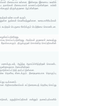
ப்புக்கள் மிகையாக உள்ளன. இன்றைய இணைய உலகில்
ணைய தளங்கள் மிகையாகக் காணப்படுகின்றன. கல்வி
தளங்களும் திருக்குறளை ஆய்கின்றன.
த்தல் நல்ல பயன் தரும்.
ுள்ள நூல்கள் வெளிவந்துள்ளன. உரையாசிரியர்கள்
குக் கூடுதல் பெருமை சேர்க்கும் பெற்றிமை கொண்டன.
ழங்கப்படுகிறது.
ு செய்யப்படுகிறது. அவர்கள் குறளைச் சுவைத்து
ரு நோக்கமாகும். திருக்குறள் சொல்கிற செய்திகளின்
ிய மணக்குடவர், ஆழ்ந்த ஆராய்ச்சித்திறன் கொண்ட
வை மூன்றாவதாக அமைகின்றன.
ொடுக்கப்பட்டுத் தரப்பட்டுள்ளன.
 நல்ல தெளிவு கிடைக்கும். நிறையுரையாக தொகுப்பு
்து படிக்கலாம்.
ையான அதிகாரவிளக்கக் கட்டுரையைத் தெரிவு செய்து
ாடுகள், நறுஞ்செய்திகள் என்னும் தலைப்புக்களில்