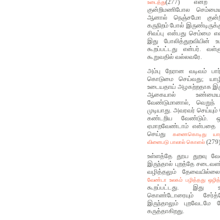
(277) என்ற கு
உடைத்து
குன்றிமணிபோல செம்மையு
ஆனால் நெஞ்சமோ குன்றி
கருநிறம் போல் இருண்டிருக்
சிவப்பு என்பது செம்மை எ
இது போலித்துறவியின் உடல
கூறப்பட்டது என்பர். வள
கூறுவதில் வல்லவரே.
அம்பு நேரான வடிவம் பார
கொடுமை செய்வது; யாழ
உடையதாய் அழகற்றதாக இரு
ஆகையால் உண்மையா
வேண்டுமானால், வெறுந்
முடியாது. அவரவர் செய்யும
கண்டறிய வேண்டும். ஒ
ஏமாறவேண்டாம் என்பதை 
செய்து
கணைகொடிது யாழ
(279)
வினைபடு பாலால் கொளல்
உள்ளத்தே தூய துறவு வேண
இருந்தால் புறத்தே சடைவளர்த
வழித்தலும் தேவையில்
வேண்டா உலகம் பழித்தது ஒழித்
கூறப்பட்டது. இது 
கொண்டோரையும் சேர்த
இருந்தாலும் புறவேடமே
கருத்தாகிறது.