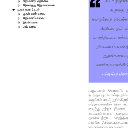
கூடா ஒழுக்க
அதிகாரத் தெரிவில்
அனைத்து அதிகாரங்கள்
கூறுவது 'த
குறள்-உரை தேடல்
குறள் எண் வகை
பொருந்தாத செயல்க
அதிகாரம் வகை
இயல் வகை
பால் வகை
விடுவதாகும்', 
காலத்தில்கூட மக்க
நிலையைப் பயன்பட
துறவிகளை மத
வணிகமயமாக்கியிர
- தெ பொ மீனாட்
வஞ்சமனம் கொண்டு உல
நடத்துவது பொய்ஒழுக்க
ஒழுக்கம் எனக் குறிக்கிறார
மற்றவகைகளில் தான் ஈட்
வைத்து குற்றம் புரிபவன
காட்டிக்கொள்ள வல்லுர
தவவேடத்தில் மறைந்திர
புறத்தே செம்மையுடையரா
பெருங்குறையுடைய