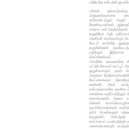
பற்றியதே என்பதில் ஐயமில
மக்கள் நல்வாழ்வுக்கு
அறவுணர்வுகளை ஊட்ட
உயிர்களிடத்தும் அருள்
வேண்டியவர்கள் துறவறம்
மாறாக பலர் நெஞ்சத்தால்
கருதியோ பிறர் மதிப்பை
அரசியல் செல்வாக்குப் ப
வேடம் தாங்கித் துறந்த
வருகின்றனர். தவவேடத்
பழிக்கும் இழிவா
செய்கிறார்கள்.
அகத்தே தவவுணர்வு சிற
மட்டும் கோலம் காட்டிப் ப
ஒழுக்கமாகும். தவம் ச
அதனை மேற்கொள்வதின் 
வேட்கைகளை நிறைவேற
எண்ணி, சிலர் ஏய்த்
என்பதற்காகவே தவவேடம் ப
மனத்தை வழிப்படுத்தும் 
கொள்வதால், பிறரை வஞ்
பின்னர் பொய்யொழுக்கத்
தவக்கோலத்தைக் கண்டு 
நம்பி பெண்களும் மற்
நெருங்கிப் பின்பற்ற
வாய்ப்பைப் பயன்படுத்தி 
மனைவியரையுங் கூடுத