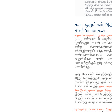
வளைவாயிருந்தாலும் ச
அறிந்து கொள்க எனக் க
280 ஆவதுகுறள் உலகத்த
விலக்கிவிட்டால் மொட்ட
முதலியவற்றை நீண்டு வ
கூடாஒழுக்கம் அத
சிறப்பியல்புகள்
வஞ்ச மனத்தான் படிற்றொழுக்கம
(271) என்ற பாடல் மறைந்த
பூதங்களும் 'அவன் செய்கி
என்று நினைக்கின்றா
எங்கிருந்தாலும் எந்த நேரத
கண்டுகொள்வோமே' என 
கூறுகின்றன எனச் ச
அனைத்துக்கும் ஐம்பூதங்க
சொல்கிறது.
ஒரு வேடவன் மறைந்திருந்
அது போலித்துறவி ஒருவன் 
களங்கமற்றோரைத் தன் வலை
போல என்பதைத்
தவம்மறைந்
வேட்டுவன் புள்சிமிழ்த்து அற்று
இதில் உள்ள புள்சிமிழ்த்தற
கூறும் வாயில் விரல் வைத
போன்றது என்ற விளக்கம் சு
புறம்குன்றி கண்டனைய ரேனும