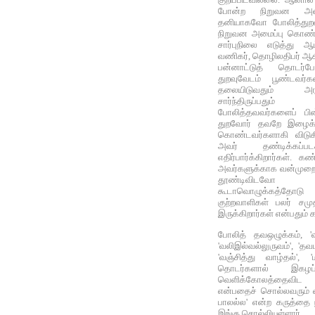
போன்ற நிறுவன அமை
தனியாகவோ போலித்துறவி
நிறுவன அமைப்பு கொண்ட
சார்புநிலை எடுத்து ஆ
வணிகர், தொழிலதிபர் ஆ
பன்னாட்டுத் தொடர்போட
துறவுவேடம் பூண்டவர்க
தலையிடுவதும் அர
சார்ந்திருப்பதும் 
போலித்தவவர்களைப் பின்
துறவோர் தவறே இழைக்க 
கொண்டவர்களாகி விடுகி
அவர் தண்டிக்கப்
எதிர்பார்க்கிறார்கள். க
அவர்களுக்காக வன்முறை
தூண்டிவிடவோ 
கூடாவொழுக்கத்தோடு
குற்றவாளிகள் பலர் சமுத
இருக்கிறார்கள் என்பதும்
போலித் தவஒழுக்கம், 'வஞ
'வலிஇல்வல்லுருவம்', 'த
'வஞ்சித்து வாழ்தல்',
தொடர்களால் இகழப்பட
வெளிக்கோலத்தைவிட 
என்பதைச் சொல்லவரும் வ
பாலல்ல' என்ற கருத்தை ந
இங்கு சொல்லியுள்ளார்.