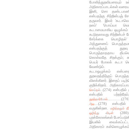
போலித்துறவியரையும் உ
அதிகாரப்பாடல்கள் வரையப
இனி, சொ தண்டபாணிப
என்பதற்கு சிற்றின்பஞ்‌ 
தருவார். இவர் 'கூடாவொ
நலம்‌' 'பொய்யா வ
கூடாமையாகிய ஒழுக்கம்‌ 
கூடுதலாவது சிற்றின்பச்‌
சேர்க்கை யொழிதல்‌'
அத்துணைப் பொருத்தம
என்பதற்குத் துறவ
பொருந்தாததாய தீயவொ
கொள்வதே சிறக்கும்; கூ
பெயர் போலக் கூடா வ
வேண்டும்.
கூடாஒழுக்கம் என்பத
துறவறத்திற்குப் பொருந்
விளக்கினர். இதைப் படிற்
குறிக்கிறார். அதிகாரப்ப
(274) என்பதில்
செய்தல்...
என்பதில் பற்றற்
(276
துறந்தார்போல்................
(278) என்பதில் 
ஆடி....
வருகின்றன.
மழித்தலும் ந
(280) 
ஒழித்து விடின்
புறக்கோலங்கள் பேசப்படுக
இயலில் வைக்கப்பட்
அதிகாரம் கள்ளொழுக்கம்