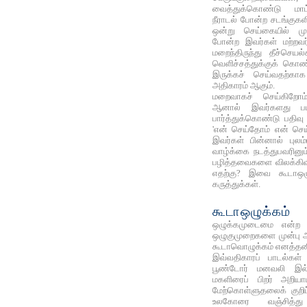
வைத்துக்கொண்டு மாட
நீராடல் போன்ற சடங்குகளி
ஒன்று செய்கையில் முற
போன்ற இவர்கள் மற்றவர
மறைந்திருந்து தீச்செயல
வெளிச்சத்துக்குக் கொண
இருக்கச் செய்வதற்கா
அதிகாரம் ஆகும்.
மறைவாகச் செய்கிறோம்
ஆனால் இவர்களது பட
பார்த்துக்கொண்டு பதிவு
'என் செய்தோம் என் செ
இவர்கள் பின்னால் புலம்
வாழ்க்கை நடத்துபவரினு
பழித்தவைகளை விலக்கிவி
எதற்கு? இவை கூடாஒழுக
கருத்துக்கள்.
கூடாஒழுக்கம்
ஒழுக்கமுடைமை என்ற அ
ஒழுகுமுறைகளை முன்பு அற
கூடாவொழுக்கம் எனத்தனிய
இவ்வதிகாரப் பாடல்கள் 
பூண்டோர் மனவலி இல்
மகளிரைப்‌ பிறர்‌ அறியாம
மேற்கொள்ளுதலைக் குறி
உலகோரை வஞ்சித்த