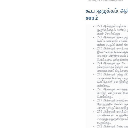
கூடாஒழுக்கம் அத
சாரம்
271 ஆம்குறள் வஞ்சக
ஒழுக்கத்தைக் கண்டு, ஐ
எனச் சொல்கிறது.
272 ஆம்குறள் தான் குற
செய்வானானால் வானம் 
என்ன ஆகும்? எனக் கேட
273 ஆம்குறள் மனத்தை
இயல்பினான் கொண்டுள்
பசுமாடு புலித்தோலைப்
மேய்ந்ததை ஒக்கும்என்க
274 ஆம்குறள் தவ வேட
நல்லதல்லாதவற்றைச் செய்
பறவைகளைப் பிடித்தலை 
275 ஆம்குறள் 'பற்று வி
மறைவாகச் செய்யும் ஒழு
செய்தோம்!' என இரங்கு
என்கிறது.
276 ஆம்குறள் உள்ளத்தா
ஏமாற்றி, வாழ்வாரைப்
சொல்கிறது.
277 ஆம்குறள் குன்றிம
தோற்றத்தில் செம்மையுட
அதன் மூக்குப்போல இரு
278 ஆம்குறள் மனத்தின
மாட்சிமையுடைய துறவிகள்
மறைந்து ஒழுகுகின்ற மக
கூறுகிறது.
279 ஆம்குறள் அம்பு வட