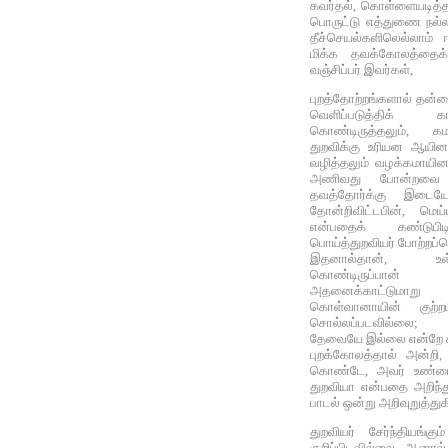
கவர்தல், கொள்ளையடித்தல்
பொருட்டு எத்துணை நல்
தீச்செயல்களிலெல்லாம் 
மிக்க தவக்கோலத்தைக
வஞ்சிப்பர் இவர்கள்,
புறத்தோற்றங்களால் தன்ன
வெளிப்படுத்திக் க
கொண்டிருத்தலும், கம
துறவிக்கு உரியன ஆயின
வழித்தலும் வழக்கமாயின;
அணிவது போன்றவை நி
தவத்தோர்க்கு இடைய
தோன்றிவிட்டபின், மெய
என்பதைக் கண்டுபிடி
பொய்த்துறவியர் போற்றப்ப
இதனால்தான், உள
கொண்டிருப்பான் 
அதனைக்காட்டுமா
கொள்வானாயின் குற்ற
சொல்லப்படவில்லை; து
தேவையே இல்லை என்றே கூ
புறக்கோலத்தால் அன்றி
கொண்டே, அவர் உண்ம
துறவியா என்பதை அறிந்
பாடல் ஒன்று அறிவுறுத்துக
துறவியர் சேர்ந்தியங்க
குறிப்பிடவில்லை. ஆனால் 