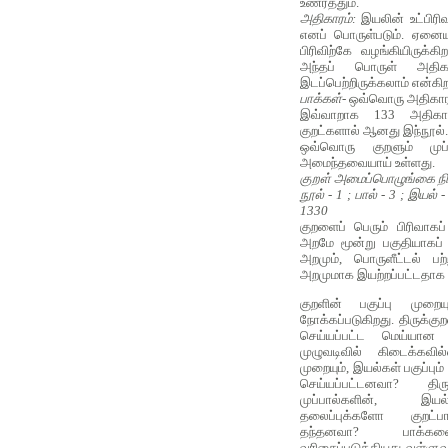
உணர்த்தும்.
அதிகாரம்:
இயலின் உட்பிரி
எனப் பொருள்படும். ஏனைய 
பிரிவிற்கே வழங்கியிருக்கி
அந்தப் பொருள் அதிகரி
இடப்பெற்றிருக்கலாம் என்கி
பாக்கள்
- ஒவ்வொரு அதிகார
இவ்வாறாக 133 அதிகார
குறட்களால் ஆனது இந்நூல்.
ஒவ்வொரு குறளும் முப்பத
அமைந்தவையாய் உள்ளது.
குறள் அமைப்பொழுங்கை 
நூல் - 1 ; பால் - 3 ; இயல் 
1330
குறளைப் பெரும் பிரிவாகப் 
அறமே மூன்று பகுதியாகப் பி
அறமும், பொருளீட்டல் பற
அறமுமாக இயற்றப்பட்டதாக அ
குறளின் பகுப்பு முறைய
நோக்கப்படுகிறது. திருக்க
செய்யப்பட்ட மெய்யான 
முழுவடிவில் கிடைக்கவில்
முறையும், இயல்கள் பகுப்பு
செய்யப்பட்டனவா? த
முப்பால்களின், இய
தலைப்புக்களோ குறட்ப
தந்தனவா? பாக்களை
வரிசைப்படுத்தியது வள்ளு