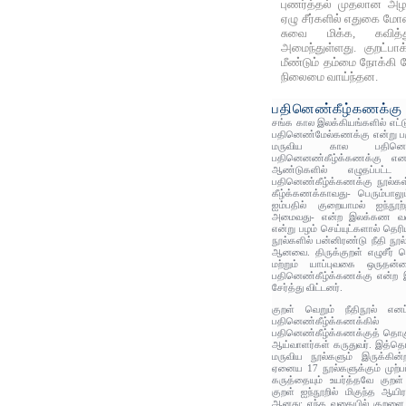
புணர்த்தல் முதலான அ
ஏழு சீர்களில் எதுகை மோ
சுவை மிக்க, கவித்
அமைந்துள்ளது. குறட்பா
மீண்டும் தம்மை நோக்கி 
நிலைமை வாய்ந்தன.
பதினெண்கீழ்கணக்கு
சங்க கால இலக்கியங்களில் எட்டுத
பதினெண்மேல்கணக்கு என்று பகுத்
மருவிய கால பதினெட்
பதினெனண்கீழ்க்கணக்கு எனப
ஆண்டுகளில் எழுதப்பட்
பதினெண்கீழ்க்கணக்கு நூல்க
கீழ்க்கணக்காவது- பெரும்பாலு
ஐம்பதில் குறையாமல் ஐந்நூற
அமைவது- என்ற இலக்கண வரைய
என்று பழம் செய்யுட்களால் தெ
நூல்களில் பன்னிரண்டு நீதி ந
ஆனவை. திருக்குறள் எழுசீர் வ
மற்றும் யாப்புவகை ஒருதன்
பதினெண்கீழ்க்கணக்கு என்ற இந
சேர்த்து விட்டனர்.
குறள் வெறும் நீதிநூல் எனப்
பதினெண்கீழ்க்கணக்கில்
பதினெண்கீழ்க்கணக்குத் தொக
ஆய்வாளர்கள் கருதுவர். இத்தொ
மருவிய நூல்களும் இருக்கின
ஏனைய 17 நூல்களுக்கும் முற்ப
கருத்தையும் உயர்த்தவே கு
குறள் ஐந்நூறில் மிகுந்த ஆயிரத
ஆனது; எந்த வகையில் குறளை