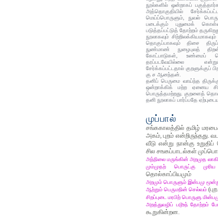
நூல்களில் ஒன்றாகப் பகுத்தார
அத்தொகுதியில் சேர்க்கப்பட்
மெய்ப்பொருளும், நுவல் பொருள
படைக்கும் புதுமைக் கொள்கை
படுத்தப்பட்டுத் தோற்றம் தருகிற
நூலாகவும் சிற்றிலக்கியமாகவு
தொகுப்பாகவும் திசை திருப்
நுண்மாண் நுழைபுலத் திற
கோட்பாடுகள், உண்மைப் ப
தரப்படவேயில்லை என்று
சேர்க்கப்பட்டதால் குறளுக்குப் பிற
கு ச ஆனந்தன்.
தனிப் பெருமை வாய்ந்த திருக
ஒன்றாக்கிக் மற்ற ஏனைய சிற
பொருத்தமற்றது. குறளைத் தொகை
தனி நூலாகப் பார்ப்பதே ஏற்புடை
முப்பால்
சங்ககாலத்தில் தமிழ் மரபைச
அகம், புறம் என்றிருந்தது. 
வீடு என்று நான்கு உறுதிப
சில சஙகப்பாடல்கள் முப்பொரு
அந்நிலை மருங்கின் அறமுத லாக
மும்முதற் பொருட்கு மு
தொல்காப்பியமும்
அறமும் பொருளும் இன்பமு மூன்ற
ஆற்றும் பெருமநின் செல்வம்
(புற
சிறப்புடை மரபிற் பொருளு மின்பம
அறத்துவழிப் படூஉந் தோற்றம் 
கூறுகின்றன.