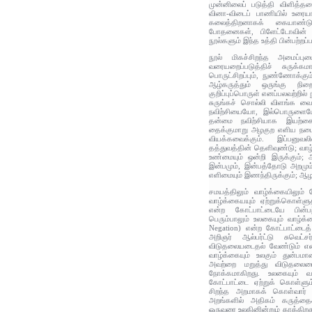
முன்னிலைப் படுத்தி விளித்தல
வினா-விடைப் பாணியில் உர
கலைத்திறனாகக் கையாண்டுள்
போதனைகள், பிளேட்டோவின் 
நூல்களும் இந்த உத்தி பின்பற்றப்
நூல் மிகச்சிறந்த அமைப்ப
வரையறைப்படுத்திச் சுருக்
பொருட்சிறப்பும், நுண்ணோக்க
ஆழ்கருத்தும் ஒருங்கு நி
குறிப்புப்பொருள் எனப்பலவற்றில்
சுருங்கச் சொல்லி விளங்க வைப்
நவிற்சியையோ, இல்பொருளையோ 
தன்மை நவிற்சியாக இயற்கை
தைக்குமாறு அழகுற எளிய நட
வியக்கவைக்கும். இப்பனு
தத்துவத்தின் தெளிவுண்டு; வாழ
உண்மையும் ஒன்றி இருக்கும்
இன்பமும், இன்பத்தோடு அறமும்
எளிமையும் இணந்திருக்கும்; ஆழ
சமயத்திலும் வாழ்க்கையிலும் ம
வாழ்க்கையயும் ஏற்றுக்கொள்ளு
என்ற கோட்பாட்டையே பின்பற
பெரும்பாலும் உலகையும் வாழ்க்
Negation) என்ற கோட்பாட்டைத்
அறிஞர் ஆல்பர்ட்டு சுவெட்சர
விடுதலையடைதல் வேண்டும் என 
வாழ்க்கையும் உலகும் துன்
அவற்றை மறுத்து விடுதலைய
நோக்கமாகிறது. உலகையும் வா
கோட்பாட்டை ஏற்றுக் கொள்ள
சிறந்த அறமாகக் கொள்வார்
அறங்களில் அதிகம் கருத்தை
ஒருவரை உலகினின்றும் காக்கி