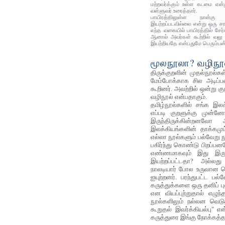
மற்றவர்க்கும் உள்ள கடமை எ
வள்ளுவர் உரைத்தார்.
பாயிரத்திலுள்ள நான்கு
இயற்றப்படவில்லை என்று ஒரு சார
எந்த வகையில் பாயிரத்தில் சேர்க
ஆனால் அவர்கள் கூற்றில் வலு 
இயற்றியதே என்பதுமே பெரும்பன
மூலநூலா? வழிநூ
திருக்குறளின் முதல்நூல்க
மேம்போக்காக சில அடிப்
கூறினர். அவற்றில் ஒன்று 
வழிநூல் என்பதாகும்.
தமிழ்நூல்களில் சங்க இலக
எப்படி குறளுக்கு முன்ன
இருந்திருக்கின்றன
இலக்கியங்களின் தாக்கமும்
எல்லா நூல்களும் பல்வேறு ந
பகிர்ந்து கொண்டு பிறப்பனவ
எண்ணமாகவும் இது இருக்
இயற்றப்பட்டதா? அல்லது
நாலடியார் போல உருவான 
ஐயுற்றனர். பரந்துபட்ட பல
கருத்துக்களை ஒரு தனிப் ப
என வியப்புற்றுதால் எழு
நூல்களிலும் நல்லன வெடுத்
கூறுதல் இவர்க்கியல்பு" என
கருத்துரை இங்கு நோக்கத்த