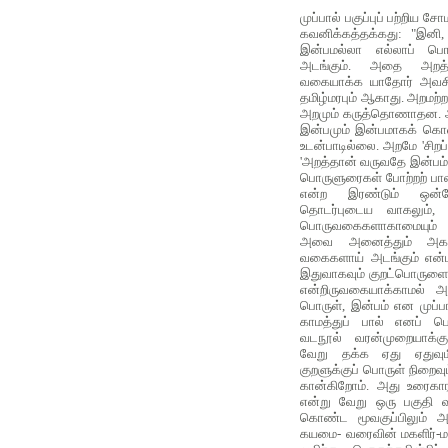
முப்பால் பகுப்புப் பற்றிய ச
கவனிக்கத்தக்கது: "இனி,
இன்பமல்லா எல்லாப் பொர
அடங்கும். அதை அறத்துப
வகையாக்க யாதோர் அவசிய
தமிழ்மரபும் ஆகாது. அறமற்
அறமும் கருத்தொணாதன. 
இன்பமும் இன்பமாகக் கொள
உடன்பாடில்லை. அறமே 'சிறப்
'அறத்தான் வருவதே இன்பம்' 
பொருளுரைகள் போற்றற் பா
என்ற இரண்டும் ஒன்
தொடர்புடைய வாகலும்
பொருவகைகளாகாமையும் 
அவை அனைத்தும் அகத்
வகைகளாய் அடங்கும் என்
இதுவாகவும் குறட்பொருளைத் 
என்றிருவகையாக்காமல் அ
பொருள், இன்பம் என முப்ப
காமத்துப் பால் எனப் பெ
வடநூல் வரன்முறையாக்கு
வேறு தக்க ஏது ஏதுவுமி
குறளுக்குப் பொருள் நிறைவு
கான்கிறோம். அது உரைகாரர்
என்று வேறு ஒரு பகுதி வ
கொண்ட மூவகுப்பிலும் அ
கயமை- வரைவின் மகளிர்-ம