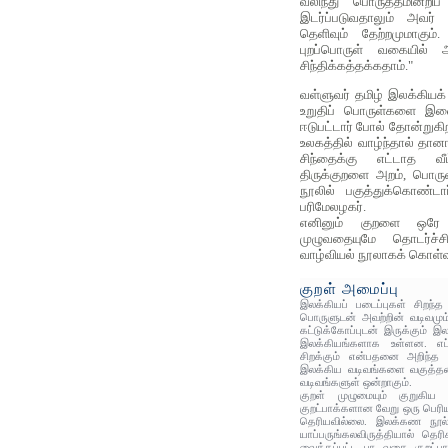
வலிந்து பொருத்தமின்றிப
இடர்ப்படுவதாலும் அவர்
தெளிவும் தேற்றமுமாகும
புறப்பொருள் வகையில் 
சிந்திக்கத்தக்கதாம்."
வள்ளுவர் தமிழ் இலக்கி
உறுதிப் பொருள்களை இணைத்
ஈடுபட்டார் போல் தோன்றுகி
உலகத்தில் வாழ்ந்தால் தா
சிந்தைக்கு எட்டாத வ
திருக்குறளை அறம், பொருள
நூலில் பகுத்துக்கொண்டார
பரிமேலழகர்.
எனினும் குறளை ஒரே
முழுவதையுமே தொடர்ச
வாழ்வியல் நூலாகக் கொள்வத
குறள் அமைப்பு
இலக்கியப் படைப்புகள் சிறந்த
பொருளுடன் அவற்றின் வடிவமும
கட்டுக்கோப்புடன் இருக்கும் இ
இலக்கியங்களாக உள்ளன. எப்ப
சிறக்கும் என்பதனை அறிந்த 
இலக்கிய வடிவங்களை வகுத்தனர
வடிவங்களுள் ஒன்றாகும்.
குறள் முழுமையும் குறுகிய
குறட்பாக்களான வேறு ஒரு பெரிய
தெரியவில்லை. இலக்கண நூல்க
யாப்பருங்கலவிருத்தியால் தெரி
வைக்கப்பட்ட பா வகை குறட்ப