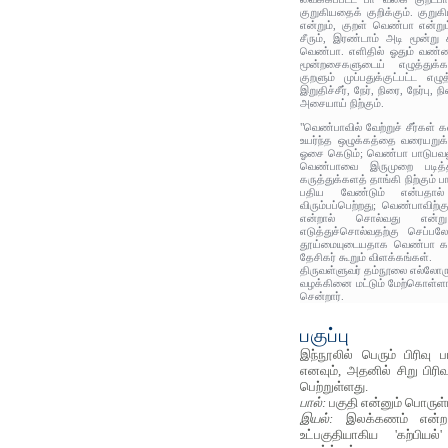
குறுகியதைக் குறிக்கும். குறுக
என்றும், குறள் வெண்பா என்றும
சீரும், இரண்டாம் அடி மூன்று
வெண்பா. எளிதில் ஓதும் வண்ண
மூன்றசைகளுடைய் எழுத்துக
குறளும் முப்பதுக்குட்பட்ட எழ
இறுதிச்சீர், நேர், நிரை, நேர்பு
அசையாய் நிற்கும்.
"வெண்பாவில் வேற்றுச் சீர்கள் க
உயர்ந்த ஒழுக்கத்தை வரையறுக்கு
ஓசை கெடும்; வெண்பா பாடுபவனுக்
வெண்பாவை இருமுறை படித்தா
கருத்துக்களத் தாங்கி நிற்கும் ப
பதிய வேண்டும் என்பதால்
விரும்பப்பெற்றது; வெண்பாவிற
என்றால் சொல்வது என்ற
எடுத்துச்சொல்வதற்கு செப்
தூய்மையுடையதாக வெண்பா கர
தேசிகர் கூறும் விளக்கங்கள்.
திருவள்ளுவர் தம்நூலை எல்லோரு
வழக்கினை மட்டும் மேற்கொள்ளாமல
சென்றார்.
பகுப்பு
இந்நூலில் பெரும் பிரிவு ப
எனவும், அதனில் சிறு பிரி
பெற்றுள்ளது.
பால்:
பகுதி என்னும் பொருள்
இயல்:
இலக்கணம் என்
உட்பகுதியாகிய 'கற்பிய