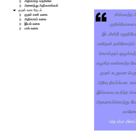
அதிகாரத் தெரிவில்
அனைத்து அதிகாரங்கள்
குறள்-உரை தேடல்
சிக்கலற்ற
குறள் எண் வகை
அதிகாரம் வகை
குறிக்கோளைக்
இயல் வகை
பால் வகை
இடமின்றி உறுதியோட
மனிதன் தன்னோடும் 
கொள்ளும் ஒழுக்கத்
எழுகிற எண்ணற்ற கேள
குறள் கூறுவன பெ
அறிவு நிரம்பியன. உல
இவ்வளவு உயர்ந்த மெய்
அறவுரைக்கொத்து வே
காணோ
-தெ பொ மீனாட்ச