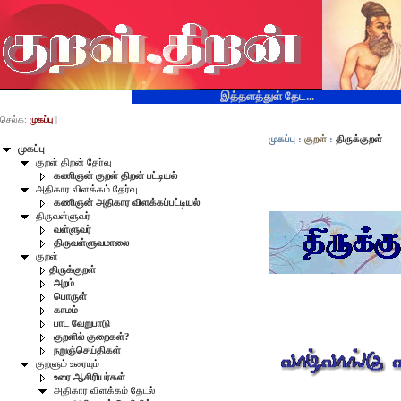
இத்தளத்துள் தேட...
செல்க:
முகப்பு
|
முகப்பு
:
குறள்
:
திருக்குறள்
முகப்பு
குறள் திறன் தேர்வு
கணிஞன் குறள் திறன் பட்டியல்
அதிகார விளக்கம் தேர்வு
கணிஞன் அதிகார விளக்கப்பட்டியல்
திருவள்ளுவர்
வள்ளுவர்
திருவள்ளுவமாலை
குறள்
திருக்குறள்
அறம்
பொருள்
காமம்
பாட வேறுபாடு
குறளில் குறைகள்?
நறுஞ்செய்திகள்
குறளும் உரையும்
உரை ஆசிரியர்கள்
அதிகார விளக்கம் தேடல்