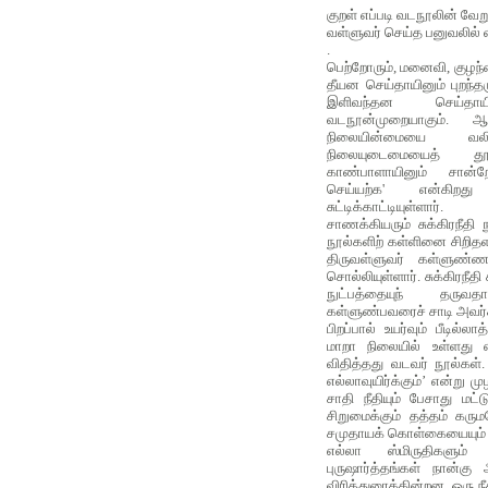
குறள் எப்படி வடநூலின் வேற
வள்ளுவர் செய்த பனுவலில் வ
.
பெற்றோரும், மனைவி, குழந்
தீயன செய்தாயினும் புறந்தர
இளிவந்தன செய்தா
வடநூன்முறையாகும். 
நிலையின்மையை வலியு
நிலையுடைமையைத் தூ
காண்பாளாயினும் சான்
செய்யற்க' என்கிறத
சுட்டிக்காட்டியுள்ளார்.
சாணக்கியரும் சுக்கிரநீதி
நூல்களிற் கள்ளினை சிறித
திருவள்ளுவர் கள்ளுண்ண
சொல்லியுள்ளார். சுக்கிரநீத
நுட்பத்தையுந் தருவ
கள்ளுண்பவரைச் சாடி அவர்
பிறப்பால் உயர்வும் பீடில்ல
மாறா நிலையில் உள்ளது எ
விதித்தது வடவர் நூல்கள்.
எல்லாவுயிர்க்கும்’ என்று மு
சாதி நீதியும் பேசாது மட்
சிறுமைக்கும் தத்தம் கரு
சமுதாயக் கொள்கையையும் 
எல்லா ஸ்மிருதிகளும்
புருஷார்த்தங்கள் நான்கு
விரித்துரைக்கின்றன. ஒரு