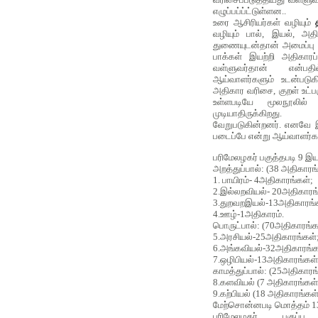
எழுப்பப்ப்ட்டுள்ளன..
உரை ஆசிரியர்கள் வழியும்
வழியும் பால், இயல், அதி
துணையுடன்தான் அமைப்பு 
பாக்கள் இயற்றி அதிகாரப் 
வள்ளுவர்தான் என்பத
ஆய்வாளர்களும் உடன்படுகி
அதிகார வரிசை, குறள் உட்பக
உள்ளபடியே மூலநூலில
முடியாதிருக்கிறது.
வேறுபடுகின்றனர். எனவே 
படைப்பே என்று ஆய்வாளர்கள
பரிமேலழகர் பகுத்தபடி 9 இய
அறத்துப்பால்: (38 அதிகாரங
1. பாயிரம்- 4அதிகாரங்கள்;
2.இல்லறவியல்- 20அதிகாரங
3.துறவறஇயல்-13அதிகாரங்
4.ஊழ்-1அதிகாரம்.
பொருட்பால்: (70அதிகாரங்க
5.அரசியல்-25அதிகாரங்கள்
6.அங்கவியல்-32அதிகாரங்க
7.ஒழிபியல்-13அதிகாரங்கள்
காமத்துப்பால்: (25அதிகாரங
8.களவியல் (7 அதிகாரங்கள்
9.கற்பியல் (18 அதிகாரங்கள்
மேற்சொன்னபடி மொத்தம் 13
பரிமேலழகர் பகுப்ப