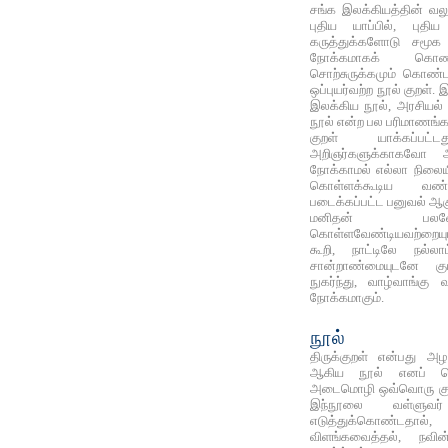
சங்க இலக்கியத்தின் வல
புதிய யாப்பில், புதி
கருத்துக்களோடு சமூக
நோக்கமாகக் கொண்ட
சொற்சுருக்கமும் கொண்ட 
ஒப்புயர்வற்ற நூல் குறள்.
இலக்கிய நூல், அரசியல் 
நூல் என்ற பல பரிமாணங
குறள் யாக்கப்பட்
அறிஞர்களுக்காகவோ அல
நோக்காமல் எல்லா நிலையில
கொள்ளக்கூடிய வண
படைக்கப்பட்ட பனுவல் ஆகு
மனிதன் பலவே
கொள்ளவேண்டியவற்றையு
கூறி, நாட்டிலே நல்லா
சான்றாண்மையுடனே கு
நுகர்ந்து, வாழ்வாங்க
நோக்கமாகும்.
நூல்
திருக்குறள் என்பது அ
ஆகிய நூல் எனப் பொர
அடைமொழி ஒவ்வொரு குறளைய
இந்நூலை வள்ளுவர்
எடுத்துக்கொண்டதால
விளங்கவைத்தல், நவின