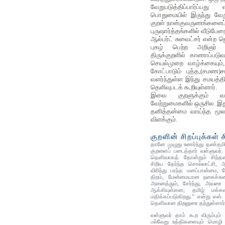
வேறுபடுத்திப்பார்ப்
பொதுமையில் இருந்து வே
குறள் நான்குவருணங்களைப் 
புருஷார்த்தங்களில் வீடுபேறை
ஆல்பர்ட் சுவைட்சர் என்ற ஜ
புகழ் பெற்ற அறிஞர் 
திருக்குறளில் காணாப்படு
செயல்முறை வாழ்க்கையும்
கோட்பாடும் புத்த,(சமண
வளர்ந்துள்ள இந்து சமயத்
தெளிவுபடக் கூறியுள்ளார்.
இவை குறளுக்கும் வட
வேற்றுமைகளில் ஒருசில. இத
தனித்தன்மை வாய்ந்த மூ
விளக்கும்.
குறளின் சிறப்புக்கள் 
தானே முழுது உணர்ந்து தண்தமி
குறளைப் படைத்தார் வள்ளுவர்
தெளிவாகத் தோன்றும் சிந்
சிறிய தேர்ந்த சொல்லாட்சி,
விரிந்து பரந்த மனப்பான்மை,
திறம், மேன்மையான நகைச்ச
அனைத்தும், சேர்ந்து, அவரை
ஆக்கியுள்ளன; தமிழ் மக்
மதிக்கப்படுகிறது.” என்று எஸ்
தெளிவான திறனுரை தந்துள்ளார்
வள்ளுவர் தாம் கூற விரும்பும
பல்வேறு உத்திகளையும் மொழி 