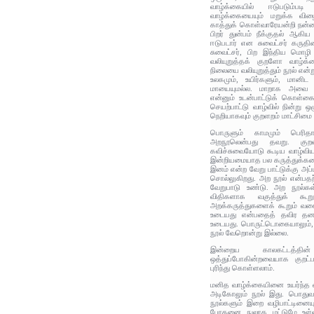
வாழ்க்கையில் ஈடுபடும்ப
வாழ்க்கையையும் மறுக்க வி
காத்துக் கொள்வாரேயன்றி நன்மை
பிறர் துன்பம் நீக்குதல் ஆ
ஈடுபடார் என சுவைட்சர் கருதி
சுவைட்சர், பிற இந்திய மொழ
வலியுறுத்தக் குறளோ வாழ்க்
நிலையை வலியுறுத்தும் நூல் என்ற
உலகமும், உயிர்களும், மானிட
மாயையுமல்ல. மாறாக அவை 
என்னும் உடன்பாட்டுக் கொள்
செயற்பாட்டு வாழ்வில் நின்று 
நெறியாகவும் குறளறம் மாட்சிம
பொருளும் காமமும் பெர
அறநூலென்பது தவறு. குறள
கவிச்சுவையோடு கூடிய வாழ்விய
இன்றியமையாத பல கருத்துக்கள
இனம் என்ற வேறு பாட்டுக்கு அ
சொல்லுகிறது. அற நூல் என்பதற்க
வேறுபாடு உண்டு. அற நூல்கள
விதிகளாக வகுத்துக் கூற
அறக்கருத்துகளைக் கூறும் வகை
உடையது என்பதைத் தவிர த
உடையது. பொருட்டொகையாலும்,
நூல் வேறொன்று இல்லை.
இன்றைய காலகட்டத்தின்
ஒத்துப்போகின்றவையாக குறட்ப
புரிந்து கொள்ளலாம்.
மனித வாழ்க்கையினை உயர்ந்த 
அடிகோலும் நூல் இது. பொதுவ
நூல்களும் இறை வழிபாட்டினையு
போதனை நுலாக மட்டுமே உள்ள