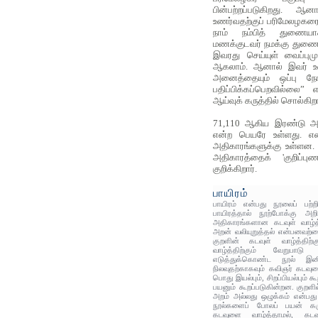
பின்பற்றப்படுகிறது. 
உணர்வதற்குப் பரிமேலழகரைக
நாம் நம்பித் துணைய
மணக்குடவர் நமக்கு துணை
இவரது செய்யுள் வைப்பும
ஆகலாம். ஆனால் இவர் உரை
அனைத்தையும் ஒப்பு நோ
பதிப்பிக்கப்பெறவில்லை”
ஆய்வுக் கருத்தில் சொல்கிறா
71,110 ஆகிய இரண்டு அதிகா
என்ற பெயரே உள்ளது. 
அதிகாரங்களுக்கு உள்ளன. க
அதிகாரத்தைக் 'குறிப்ப
குறிக்கிறார்.
பாயிரம்
பாயிரம் என்பது நூலைப் பற்
பாயிரத்தால் நூற்போக்கு அறி
அதிகாரங்களான கடவுள் வாழ்த்த
அறன் வலியுறுத்தல் என்பனவற்றை
குறளின் கடவுள் வாழ்த்திற
வாழ்த்திற்கும் வேறுபா
எடுத்துக்கொண்ட நூல் இனித
நிலவுதற்காகவும் கவிஞர் கடவுள
பொது இயல்பும், சிறப்பியல்பும் 
பயனும் கூறப்படுகின்றன. குறள
அறம் அல்லது ஒழுக்கம் என்பத
நூல்களைப் போலப் பயன் கருத
கடவுளை வாழ்த்தாமல், கடவு