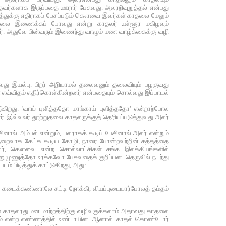
ர்களாக இருப்பதை ஊரார் பேசுவது. அலரறிவுறுத்தல் என்பது
ாமத்துக்கு எதிராகப் பேசப்படும் கௌவை இவர்கள் காதலை மேலும்
காதலை இணைக்கப் போவது என்று காதலர் உள்ளூர மகிழவும்
். அதுவே பின்வரும் இணைந்து வாழும் மண வாழ்க்கைக்கு வழி
வது இயல்பு. பிறர் அறியாமல் தலைவனும் தலைவியும் பழகுவது
 எவ்விதம் எதிர்கொள்கின்றனர் என்பதையும் சொல்வது இப்பாடல்
ுகிறது. 'வாய் புளித்ததோ மாங்காய் புளித்ததோ' என்றாற்போல
. இவ்வலர் தூற்றுதலை காதலருக்குத் தெரியப்படுத்துவது அலர்
ால் அம்பல் என்றும், பலராகக் கூடிப் பேசினால் அலர் என்றும்
ி குறைவாக கேட்க கூடிய கோழி, நாரை போன்றவற்றின் சத்தத்தை
 அலர், கௌவை என்ற சொல்லாட்சிகள் சங்க இலக்கியங்களில்
ுணுமுணுத்தோ உரக்கவோ பேசுவதைக் குறிப்பன. தெருவில் நடந்து
ம் பிடித்துக் காட்டுகிறது, அது:
 கடைக்கண்ணாலே சுட்டி நோக்கி, வியப்புடையார்போலத் தம்தம்
்கள் காதலரது மன மாற்றத்திற்கு வழிவகுக்கலாம் அதாவது காதலை
யலாம் என்ற எண்ணத்தில் உண்டாயின. ஆனால் காதல் கொண்டோர்