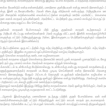
என்று உணராத காரணத்தால் ஊராரது இழிவுப் பேச்சு காதலரிடம் எந்தவித எதிர்விளைவு
 வேண்டும் என்ற என்ணத்தில், மனநிலை குன்றியவன் என்று ஊரார் நினைக்கும் அளவு
்கு இனி மடலேறாமலேயே அவள் கிடைத்து விடுவாள் என்பதற்கு அறிகுறியாக ஊரெங
் சிறையில் கடுங்காவலில் வைக்கப்பட்டுள்ள காதலியும் ஊரில் பரவிவிட்ட கௌவை அற
றன எனக் காதலர் நம்புகின்றனர். அலர்கேட்ட பெற்றோர் குடி மானம் காக்கும் பொருட்
்களது உறவு வலுப்படவே செய்தது.
குறள்கள் காதலன் பேச்சாகவும் மீதி ஐந்து குறள்கள் காதலி கூற்றாகவும்
 அறியக் கிடப்பது என்னவென்றால் அலர் எழுந்து விட்டதால் இனிக் காலத்தாழ்ச்சியின
ளுக்கு மட்டும் அறிவுறுத்துவது அல்ல; இவர்களுடைய பெற்றோர்களுக்கும் மற்றவர்
ஆகும் (நாமக்கல் இராமலிங்கம்).
ீடிப்பதில்லை. ஒரு கட்டத்தில் அது கற்பு நெறிக்கு மாறியே ஆகவேண்டும். கற்பு நெறி 
ுறிக்கும். இதுவே சமுதாயம் ஒப்புக்கொள்ளும் வாழ்வு நெறியுமாகும்.
்துக் கொள்ள காதலர்க்கு உண்டான வழிகளாவன:
இவர்கள் காதலை ஏற்றுக் கொள்ளாத நிலையில் ஊரார் முன் காதலன் முறையிடும் மடலேற
றோர் தம் குடி மானம் காக்க அவர்கள் காதலை ஏற்றுக் கொள்வது.
டைக்காவிட்டல் உடன்போக்கு மேற்கொள்வது. உடன்போக்கு என்பது காதலன் காதலியைத் தன
நாணுத்துறவுரைத்தல்) காதலன் மடலேற முடிவு செய்கிறான் என்ற நிலையில் அவ
் நிறைவுற்றது. மேலும் அப்பாடல் தொகுதி மடலூர்தல் ஏற்கத்தக்க வழியல்ல என்பத
ள்ளுவருக்கு அதுபற்றி கருத்து ஒன்றும் இல்லை என்று தெரிகிறது. அலர்வழி களவொழுக
 அதிகாரப் பாடல்வழி குறிப்பால் உணர்த்தப்படுகிறது.
தாலும் உலகத்தில் இருந்து பிரிந்து நின்ற காதலர்களை அலர் ஒன்று சேர்க்கும்; அலர்
 களவுவாழ்வு முடிவுக்கு வருவதாகக் காட்டப்படுகிறது.
'....ஆனால் இவர்களுக்கு மணவினை நடந்தது பற்றிக் குறள் பேசவில்லை. ஏன் என்றா
உணர்ச்சிகளையும்பற்றி மட்டும் சித்தரித்துக் காட்டும் காமக் காதல் நாடகமானதால
 அவற்றை அங்கங்கே கூட்டிப் பொருள் கொண்டால்தான் காமத்துப்பாலைத் திருவள்ளுவர் 