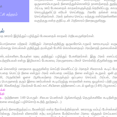
ஒருவரையொருவர் நினைத்துக்கொண்டு நாணத்தைத் துறந்தவ
ை.
அப்படி ஊர் பேசுவதைக் காதலர்களுக்குத் தெரிவிப்பது. க
கொழுந்துவிட்டு எரியச் செய்கிறது. அலரே தங்கள் 
சி சுந்தரம்
செய்கிறார்கள். அலர் நன்மை செய்ய வந்தது என்றெண்ணினர
வகுத்தது என்ற குறிப்புடன் அதிகாரம் நிறைவுறுகிறது.
ல்
 ஊரார் இழித்தும் பழித்தும் பேசுவதைக் காதலர் அறியவருகிறார்கள்.
ல்பாடுகளை மற்றவர் அறிந்தும் அதைக்குறித்து ஒருவரோடொருவர் உரையாடியும் வரு
வர்களது செயல்கள் குறித்துத் தமக்குள் பேசிக் கொள்வதையும் அவற்றைத் தலைமக்கள்
வர்களிடையேயுள்ள உறவு குறித்துப் பழித்துப் பேசுகிறார்கள். இது அலர் எனப்பட
குரியவள் என்று இழிவாகப் பேசுமளவு அலருரையை மிகச் சொல்லித் தீருகின்றது ஊர்
தல் கொண்டு மறைவாக ஒழுகுகின்ற செய்தி வெளிப்பட்டு அதைச் சிலராகக் கூடிப் பேசின
என்பதை மொட்டு நிலை என்றும் அலர் என்பதை மலர்ந்த நிலை என்றும் கூறுவர். ஒல
 ஒலி, அருவியின் ஓசை ஆகியவற்றை அலருக்கும் ஒப்புமை செய்வர். அம்பல்,
பொருளைத் தரும் இவை ஊர்மக்கள் கூடியிருந்து காதலரின் களவு ஒழுக்கம் பற்றி ம
் 'கிசுகிசுத்து' அவர்கள் பேசும் காட்சியினை நற்றிணைப் பாடல் ஒன்று (149) அழகாகப் பட
க்கி
்த்தி
ற...
(நற்றிணை 149 பொருள்: சிலபல பெண்கள் ஆங்காங்குத் தெருக்களிலே கூடிநின்று
ிரலை வைத்துப் பழிச்சொற் கூறித் தூற்றவும்...)
க்கம் நிலைநிறுத்தப்படவேண்டும் என்ற நோக்கத்தில்தான். ஊராரது வம்புப் பேச்சுக
் அல்லது அவர்கள் விரைவில் கற்பு வாழ்க்கை மேற்கொள்ள அவை உந்துதல் செய்