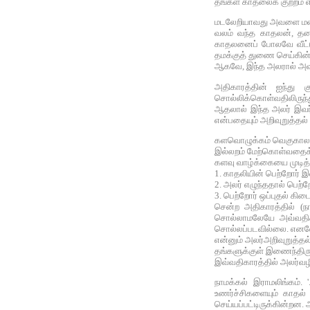
தங்கள் காதலைக் குற்றம் 
மடலேறியாவது அவளை மணக்க
வலம் வந்த காதலன், தனக
காதலனைப் போலவே வீட்டுச
தமக்குத் துணை செய்கின்
ஆகவே, இந்த அலரால் அவர
அதிகாரத்தின் ஐந்து 
சொல்லிக்கொள்வதிலிருந்து
ஆதலால் இந்த அலர் இவர்க
என்பதையும் அறிவுறுத்தல் 
களவொழுக்கம் வெகுகாலம் ந
இல்லறம் மேற்கொள்வதைக் க
களவு வாழ்க்கையை முடித
1. காதலியின் பெற்றோர் 
2. அலர் எழுந்ததால் பெற்
3. பெற்றோர் ஒப்புதல் கி
சென்ற அதிகாரத்தில் (
சொல்லாமலேயே அவ்வதிகாரம
சொல்லப்படவில்லை. எனவே வ
என்னும் அலர்அறிவுறுத்தல்
தங்களுக்குள் இணைந்திருந்
இவ்வதிகாரத்தில் அலர்வழி
நாமக்கல் இராமலிங்கம். 
உணர்ச்சிகளையும் காதல் 
செய்யப்பட்டிருக்கின்றன.