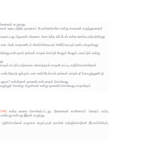
ல்வதைக் கூறுவது.
் உறவு பற்றித் தவறாகப் பேசுகிறார்களே என்று காதலன் வருந்துவதைச்
மையுடையது ஆதலால் அவளை அடைந்தே விட்டேன் என்ற உணர்வு ஏற்படுகிறது
என அலர் காதலனிடம் கிளர்ச்சியையும் சிலிர்ப்பையும் உண்டாக்குகிறது
றது என்பதால் தங்கள் காதல் செய்தி மேலும் மேலும் பரவட்டும் என்று
து.
ாதல் கட்டுப்பாடுகளை உள்ளத்தால் காதலி எப்படி எதிர்கொள்கிறாள்
ன்பதோடு ஒக்கும், என ஊர்ப்பேச்சால் தங்கள் காதல் தீ கொழுந்துவிட்டு
் இயலுமா? என்கிறாள் தலைவி என்பதைச் சொல்வது.
ழைத்துச் சென்று அருள்வார் என்று தலைவி சொல்வது காதலர்தம்
146)
என்ற உவமை சொல்லப்பட்டது. 'நிலாவைக் காணோம்! அதைப் பாம்பு
 பரவியது என்பது இதன் கருத்து.
ழிச்சொற்கள் எருவாக உரமூட்டியும் தாயின் கடுஞ்சொற்கள் நீர்பாய்ச்சியும்,