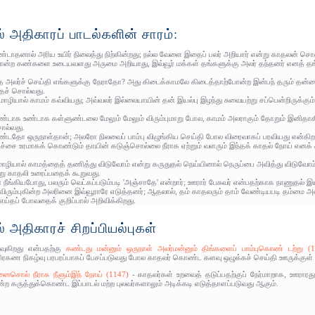
் அதிகாரப் பாடல்களின் சாரம்:
ண்டாதனால் அரிய உயிர் நிலைத்து நிற்கின்றது; நல்ல வேளை இதைப் பலர் அறியார் என்று காதலன் சொ
ோன்ற கண்களை உடையவளது அருமை அறியாது, இவ்வூர் மக்கள் தங்களுக்கு அலர் தந்தனர் எனத் தங்கள
த அலர்ச் செய்தி எங்களுக்கு நேராதோ? அது கிடைக்காமலே கிடைத்தாற்போன்ற இன்பந் தரும் தன்
ைச் சொல்வது.
ழியால் காமம் கவ்வியது; அவ்வலர் இல்லையாயின் தன் இயல்பு இழந்து சுவையற்று சப்பென்றிருக்கும் 
ண்டாக உண்டாக கள்ளுண்டலை மேலும் மேலும் விரும்புமாறு போல, காமம் அலராகும் தோறும் இனிதாகின்
ொல்வது.
ண்டதோ ஒருநாள்தான்; அலரோ நிலவைப் பாம்பு விழுங்கிய செய்தி போல விரைவாகப் பரவியது என்கிற
ேச்சை உரமாகக் கொண்டும் தாயின் கடுஞ்சொல்லை நீராக ஏற்றும் வளரும் இந்தக் காதல் நோய் எனக் க
ழியால் காமத்தைத் தணித்து விடுவோம் என்று கருதுதல் நெய்யினால் நெருப்பை அவித்து விடுவோம் எ
ு காதலி உரைப்பதைக் கூறுவது.
நீங்கியபோது, பலரும் வெட்கப்படும்படி 'அஞ்சாதே' என்றார்; ஊரார் பேசுவர் என்பதற்காக நாணுதல
விரும்புகின்ற அலரினை இவ்வூராரே எடுத்தனர்; ஆதலால், தம் காதலரும் தாம் வேண்டியபடி தம்மை அ
ய்தப் போவதைக் குறிப்பால் அறிவிக்கிறது.
் அதிகாரச் சிறப்பியல்புகள்
வுகிறது என்பதற்கு
கண்டது மன்னும் ஒருநாள் அலர்மன்னும் திங்களைப் பாம்புகொண் டற்று (1
ிர கிரகண நிகழ்வு பரபரப்பாகப் பேசப்படுவது போல காதலர் கொண்ட களவு ஒழுக்கச் செய்தி ஊருக்குள்
ொல் நீராக நீளும்இந் நோய் (1147)
- காதலர்கள் உறவைத் தடுப்பதற்குப் நேர்மாறாக, ஊராரது ப
்ற கருத்துக்கொண்ட இப்பாடல் மற்ற புலவர்களாலும் அடிக்கடி எடுத்தாளப்படுவது ஆகும்.