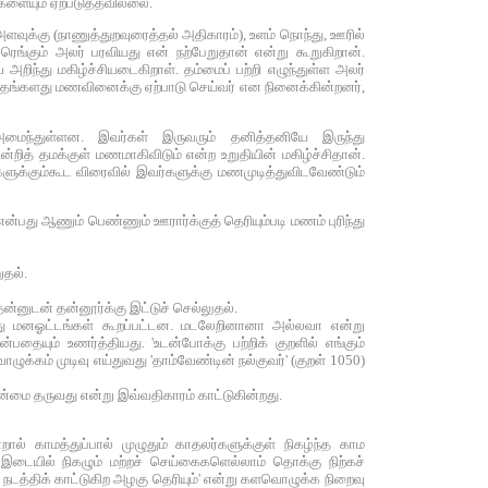
களையும் ஏற்படுத்தவில்லை.
க்கு (நாணுத்துறவுரைத்தல் அதிகாரம்), உளம் நொந்து, ஊரில்
்கும் அலர் பரவியது என் நற்பேறுதான் என்று கூறுகிறான்.
ிந்து மகிழ்ச்சியடைகிறாள். தம்மைப் பற்றி எழுந்துள்ள அலர்
டு தங்களது மணவினைக்கு ஏற்பாடு செய்வர் என நினைக்கின்றனர்,
 அமைந்துள்ளன. இவர்கள் இருவரும் தனித்தனியே இருந்து
்றித் தமக்குள் மணமாகிவிடும் என்ற உறுதியின் மகிழ்ச்சிதான்.
களுக்கும்கூட விரைவில் இவர்களுக்கு மணமுடித்துவிடவேண்டும்
என்பது ஆணும் பெண்ணும் ஊரார்க்குத் தெரியும்படி மணம் புரிந்து
ுதல்.
்னுடன் தன்னூர்க்கு இட்டுச் செல்லுதல்.
னது மனஓட்டங்கள் கூறப்பட்டன. மடலேறினானா அல்லவா என்று
ையும் உணர்த்தியது. 'உடன்போக்கு பற்றிக் குறளில் எங்கும்
்கம் முடிவு எய்துவது 'தாம்வேண்டின் நல்குவர்' (குறள் 1050)
 நன்மை தருவது என்று இவ்வதிகாரம் காட்டுகின்றது.
ல் காமத்துப்பால் முழுதும் காதலர்களுக்குள் நிகழ்ந்த காம
் இடையில் நிகழும் மற்றச் செய்கைகளெல்லாம் தொக்கு நிற்கச்
நடத்திக் காட்டுகிற அழகு தெரியும்' என்று களவொழுக்க நிறைவு