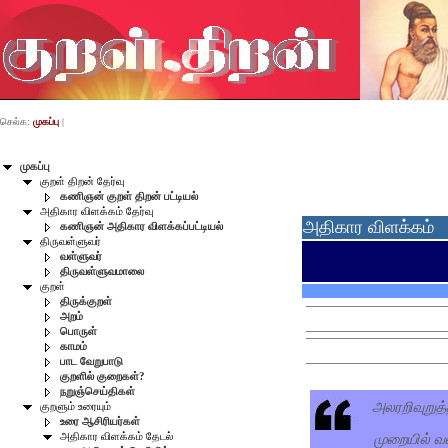
செல்க:
முகப்பு
|
முகப்பு
குறள் திறன் தேர்வு
கணிஞன் குறள் திறன் பட்டியல்
அதிகார விளக்கம் தேர்வு
அதிகார விளக்கம்
கணிஞன் அதிகார விளக்கப்பட்டியல்
திருவள்ளுவர்
வள்ளுவர்
திருவள்ளுவமாலை
குறள்
திருக்குறள்
அறம்
பொருள்
காமம்
பாட வேறுபாடு
குறளில் குறைகள்?
நறுஞ்செய்திகள்
அலரறிவுறுத
குறளும் உரையும்
உரை ஆசிரியர்கள்
முறையில் வ
அதிகார விளக்கம் தேடல்