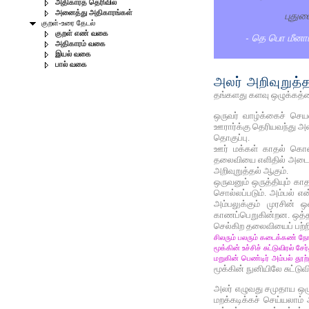
அதிகாரத் தெரிவில்
புதும
அனைத்து அதிகாரங்கள்
குறள்-உரை தேடல்
குறள் எண் வகை
- தெ பொ மீனாட்
அதிகாரம் வகை
இயல் வகை
பால் வகை
அலர் அறிவுறுத்த
தங்களது களவு ஒழுக்கத்தை
ஒருவர் வாழ்க்கைச் செய
ஊரார்க்கு தெரியவந்து அ
தொகுப்பு.
ஊர் மக்கள் காதல் கொண்ட
தலைவியை எளிதில் அடையற்
அறிவுறுத்தல் ஆகும்.
ஒருவனும் ஒருத்தியும் கா
சொல்லப்படும். அம்பல் 
அம்பலுக்கும் முரசின்
காணப்பெறுகின்றன. ஒத்த 
செல்கிற தலைவியைப் பற்றிக
சிலரும் பலரும் கடைக்கண் நோ
மூக்கின் உச்சிச் சுட்டுவிரல் சேர
மறுகின் பெண்டிர் அம்பல் தூற்
மூக்கின் நுனியிலே சுட்டுவ
அலர் எழுவது சமுதாய ஒழு
மறக்கடிக்கச் செய்யலாம