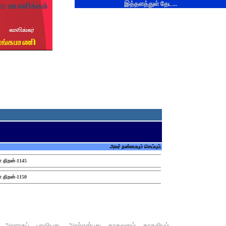
இத்தளத்துள் தேட...
அலர் நன்மையும் செய்யும்.
் திறன்-1145
் திறன்-1150
ு அலராகப் பரவியது. அலர்என்பது காதலனும் காதலியும்