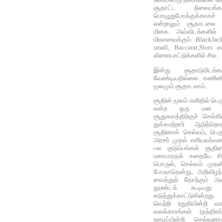
சூதாட்ட நிலையங
பொழுதுபோக்குக்காகச்
என்றாலும் சூதாடலை
மிகை. அவ்விடங்களில் 
மிரளவைக்கும். BlackJack
small, Baccarat,Slots 
விளையாட்டுக்களில் சில.
இன்று சூதாடுமிடங்
வேண்டியதில்லை. கணினித
மூலமும் சூதாடலாம்.
சூதின் மூலம் எளிதில் பெ
என்ற ஒரு மன நி
சூதுகளத்திற்குச் செல்க
துக்கமற்றார் ஆடுந்த
சூதினால் செல்வம், பெ
அரசர் முதல் எளியவர்வரை
பல குடும்பங்கள் சூதி
மகாபாரதக் கதையே சிறந்
பொருள், செல்வம் முதல
போதாதென்று, அறிவிழந
வைத்துத் தோற்கும் அ
தூண்டக் கூடியது
எடுத்துக்காட்டுகின்றத
வெற்றி உறுதியின்றி வாய
வலக்காரங்கள் (தந்திர
உழைப்பின்றி செல்வனாத