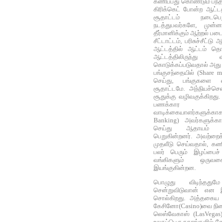
கணிப்பது கொண்டும் பந்த
கிரிக்கெட் போன்ற ஆட்டத்
சூதாட்டம் நடைபெற
நடத்துபவர்களே, முன்
தீர்மானிக்கும் ஆற்றல் பட
சீட்டாட்டம், பரிசுச்சீட்ட
ஆட்டத்தில் ஆட்டம் தொ
ஆட்டத்திலிருந்து வ
கொடுக்கப்படுவதால் அது ச
பங்குசந்தையில் (Share m
செய்து, பங்குகளை வ
சூதாட்டமே. அந்நியச்செ
சூதுக்கு வழிவகுக்கிறது.
பணக்கார (Hi
வாடிக்கையாளர்களுக்காக த
Banking) அவர்களுக்கா
செய்து ஆதாயம் த
பெறுகின்றனர். அவற்றை
முதலீடு செய்வதால், கண
பலர் பெரும் இழப்பைச் 
வங்கிகளும் ஒருவக
இயங்குகின்றன.
பொழுது விடிந்தது
சென்றுவிடுவான் என இ
சொல்கிறது. அத்தகைய 
கேசினோ(Casino)வை நினை
லெஸ்வேகாஸ் (LasVegas
உலகப்பெரு நகரங்களில் க