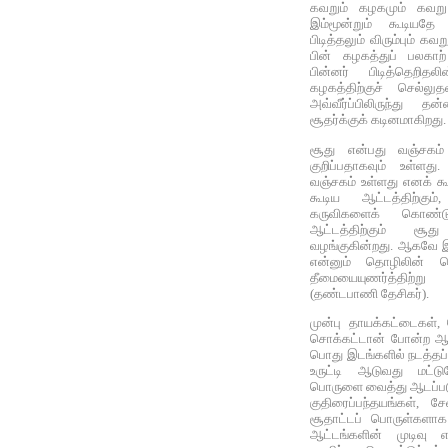
கவறும் கழகமும் கவறு 
இம்மூன்றும் கூடியதே
பிடித்தலும் விரும்பும் க
பின் கழகத்துப் பலகாற
பின்னர் பிடித்தெறிதலி
கழகத்திற்குச் செல்லுதலி
அவ்வீர்ப்பிலிருந்து த
சூதர்க்குக் கடினமாகிறது.
சூது என்பது வஞ்சகம
குறிப்பதாகவும் உள்ளது.
வஞ்சகம் உள்ளது எனக் க
கூடிய ஆட்டத்திற்கும்
கருவிகளைக் கொண்
ஆட்டத்திற்கும் சூ
வழங்குகின்றது. ஆகவே இ
என்னும் தொழிலின் 
தீமையையுணர்த்திற்
(தண்டபாணி தேசிகர்).
முன்பு தாயக்கட்டைகள்,
சொக்கட்டான் போன்ற ஆட்
பொது இடங்களில் நடத்தப
உருட்டி ஆடுவது மட்ட
பொருளை வைத்து ஆடப்படும
குதிரைப்பந்தயங்கள், 
சூதாட்டப் பொருள்களாக
ஆட்டங்களின் முடிவு 