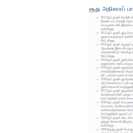
சூது அதிகாரப் பா
931ஆம் குறள் வெற்றி ப
வேண்டாம்; வெற்றி அடை
பொருளை மீன் இரையென
என்கிறது.
932ஆம் குறள் ஒரு பொர
சூதாடிகளுக்கும் நலம்ப
கேட்கிறது.
933ஆம் குறள் உருளும்
ஆயத்தை இடைவிடாது கூ
அவனைவிட்டு அகன்று 
கேட்கிறது.
934ஆம் குறள் துன்பங்க
வறுமையை உண்டாக்குவத
935ஆம் குறள் சூதாடுக
கைத்திறத்தையும் விரும்
விட்டவர்கள் எனச் சொல்
936ஆம் குறள் சூதென்ன
ஆட்கொள்ளப்பட்டவர் வய
துன்பங்களால் வருந்துவர
937ஆம் குறள் சூதாடும
செல்வானாயின் பழைய ச
கெட்டுவிடும் எனச் சொல
938ஆம் குறள் பொருள
பொய்யை மேற்கொள்ளச் 
எண்ணத்தினையும் கெடுத
செய்துவிடும் சூதாட்டம்
939ஆம் குறள் உடை செல
ஐந்தும் சேராமல் நீங்க
என்கிறது.
940ஆவது குறள் பொரு