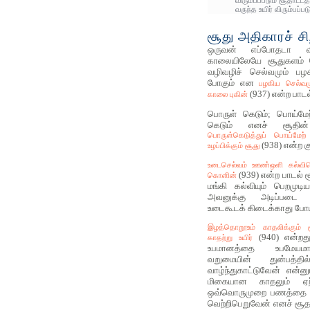
விரும்பப்படும் சூதாட்ட
வருந்த உயிர் விரும்பப்
சூது அதிகாரச் சி
ஒருவன் எப்போதடா விட
காலையிலேயே சூதுகளம் 
வழிவழிச் செல்வமும் பழக
போகும் என
பழகிய செல்வமு
(937) என்ற பாடல
காலை புகின்
பொருள் கெடும்; பொய்மே
கெடும் எனச் சூதின
பொருள்கெடுத்துப் பொய்மேற
(938) என்ற க
உழப்பிக்கும் சூது
உடைசெல்வம் ஊண்ஒளி கல்விய
(939) என்ற பாடல் சூ
கொளின்
மங்கி கல்வியும் பெறமுட
அவனுக்கு அடிப்படை
உடைகூடக் கிடைக்காது போய்
இழத்தொறூஉம் காதலிக்கும் 
(940) என்றது
காதற்று உயிர்
உபமானத்தை உபமேயமாக்
வறுமையின் துன்பத்த
வாழ்ந்துகாட்டுவேன் என்னு
மிகையான காதலும் ஏற்ப
ஒவ்வொருமுறை பணத்தை இழ
வெற்றிபெறுவேன் எனச் சூதாட