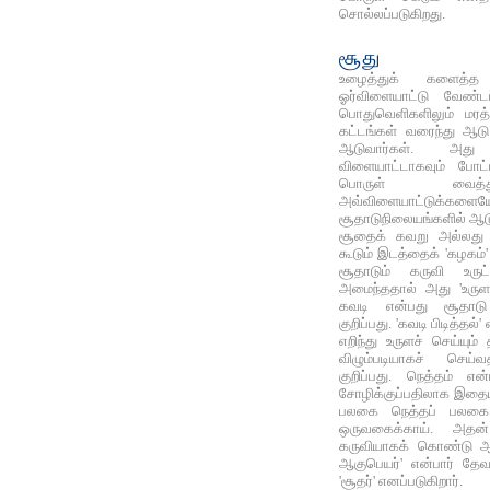
சொல்லப்படுகிறது.
சூது
உழைத்துக் களைத்த
ஓர்விளையாட்டு வேண்டப்
பொதுவெளிகளிலும் மரத்
கட்டங்கள் வரைந்து ஆடு
ஆடுவார்கள். அது
விளையாட்டாகவும் போட்ட
பொருள் வைத்து
அவ்விளையாட்டுக்
சூதாடுநிலையங்களில் ஆட
சூதைக் கவறு அல்லது க
கூடும்‌ இடத்தைக் 'கழகம்' 
சூதாடும்‌ கருவி உருட்
அமைந்ததால் அது 'உருளாய
கவடி என்பது சூதாட
குறிப்பது. 'கவடி பிடித்தல்
எறிந்து உருளச் செய்யும்
விழும்படியாகச் செய்
குறிப்பது. நெத்தம் என
சோழிக்குப்பதிலாக இதையும
பலகை நெத்தப் பலகை எ
ஒருவகைக்காய். அத
கருவியாகக் கொண்டு ஆட
ஆகுபெயர்' என்பார் தேவ
'சூதர்' எனப்படுகிறார்.