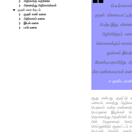
அதிகாரத் தெரிவில்
பெயர்களால்
அனைத்து அதிகாரங்கள்
குறள்-உரை தேடல்
குறள். விளையாட்டிற
குறள் எண் வகை
அதிகாரம் வகை
பெற்ற இது, வினை
இயல் வகை
பால் வகை
அழிவிற்கும், பகை
கொலைக்கும் காரண
நூல்கள் இவற்
வேண்டியதாயிற்று. 
மிக வன்மையாகக் கண்ட
ச தண்டபாணி
சூது என்பது குருட்டு 
பணயம் வைத்து ஆடுவதை
பெறலாம் என்ற எண்ணத
பொருளை இழக்கச் செ
தொலைத்து அதன்பின் பொ
பின் அருளையும் கெடுத
செய்துவிடும் சூதாட்டம் 
பொருள் கெடும் எனத் 