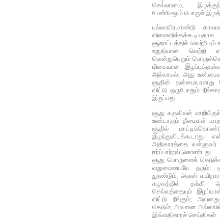
செல்லாமை, இழக்கு
மேன்மேலும் பொருள் இழத்த
பல்லாயிரமாண்டு காலமா
விளைவிக்கக்கூடியதாக
சூதாட்டத்தில் வெற்றியும
உறுதியான வெற்றி எ
வென்றுபெறும் பொருள்க
மிகையான இழப்புக்குள்
அல்லாமல், அது உண்மை
சூதின் தன்மையானது 
விட்டு ஒருபோதும் நீங்க
இருப்பது.
சூது கருவிகள் மாறியிரு
உண்டாகும் தீமைகள் மாற
சூதில் மாட்டிக்கொ
இழந்துவிடக்கூடாது எ
அதிகாரத்தை வள்ளுவர் வக
ஈர்ப்பாற்றல் கொண்டது.
சூது பொருளைக் கெடுக்கி
வறுமையையே தரும்; 
தூண்டும்; அவன் வயிறார
கழகத்தில் தங்கி 
செல்வத்தையும் இழப்ப
விட்டு நீங்கும்; அவனத
கெடும்; அவனை அல்லலில்
இவ்வதிகாரச் செய்திகள்.