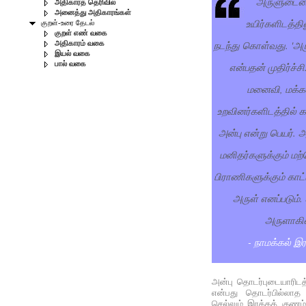
அருளுடைமை
அதிகாரத் தெரிவில்
அனைத்து அதிகாரங்கள்
உயிர்களிடத்த
குறள்-உரை தேடல்
குறள் எண் வகை
நடந்து கொள்வது. 'அருள
அதிகாரம் வகை
இயல் வகை
பால் வகை
என்பதன் முதிர்ச்ச
மனைவி, மக்கள்
உறவினர்களிடத்தில் கா
அன்பு என்று பெயர்.
மனிதர்களுக்கும் மற
பிராணிகளுக்கும் காட
அருள் எனப்படும். 
அருளாகின
- நாமக்கல் இ
அன்பு தொடர்புடையாரிடத்த
என்பது தொடர்பில்லாத ப
செல்லும் இரக்கக் குணம்