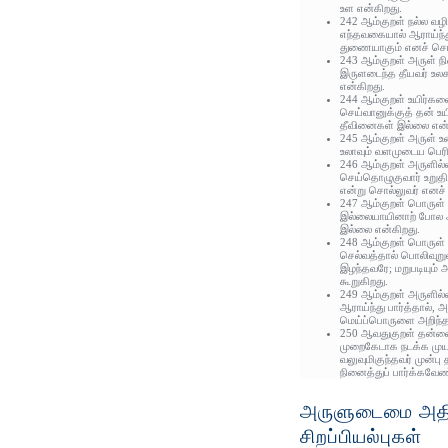
உள என்கிறது.
242 ஆம்குறள் நல்ல வழ
எந்தவகையால் ஆராய்ந்
துணையாகும் எனச் சொல
243 ஆம்குறள் அருள் ந
இருளடைந்த தீயவர் உலக
என்கிறது.
244 ஆம்குறள் உயிர்கள
செய்வானுக்குத் தன் உ
தீவினைகள் இல்லை என்ற
245 ஆம்குறள் அருள் உட
உலாவும் வளமுடைய பெரி
246 ஆம்குறள் அருளி
செய்தொழுகுவார் உறுதிப
என்று சொல்லுவர் எனச்
247 ஆம்குறள் பொருள் இ
இல்லையாயினாற் போல அர
இல்லை என்கிறது.
248 ஆம்குறள் பொருள் 
செல்வத்தால் பொலிவுறு
இழந்தவரே; மறுபடியும
கூறுகிறது.
249 ஆம்குறள் அருளில
ஆராய்ந்து பார்த்தால்
மெய்ப்பொருளை அறிந்தா
250 ஆவதுகுறள் தன்னை
முறைகேடாக நடக்க முயல
வலுவுமிகுந்தவர் முன்ப
நினைத்துப் பார்க்கவேண
அருளுடைமை அதி
சிறப்பியல்புகள்