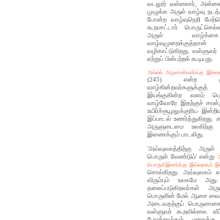
வடலூர் வள்ளலார், அன்ன
முழுக்க அருள் வாழ்வு நடத்
போன்ற வாழ்வுநெறி மேற்க
கூறமாட்டார். பொருட்செல்
அருள் வாழ்க்கை
வாழ்வுமுறைக்குத்தா
வழிகாட்டுகிறது. வள்ளுவர
ஏற்றுப் பின்பற்றக் கூடியது.
அல்லல் அருளாள்வார்க்கு இல்
(245) என்ற கு
வாழ்கின்றவர்களுக்குத
இயங்குகின்ற வளம் பொ
வாழ்வோரே இதற்குச் சான்று
உயிர்ச்சூழலுக்குரிய இன
இப்பாடல் உணர்த்துகிறது. 
அருளுடைமை உலகிற்கு
இணைக்கும் பாடலிது.
'அவ்வுலகத்திற்கு அருள் 
பொருள் வேண்டும்' என்று
பொருள்இலார்க்கு இவ்வுலகம் இ
சொல்கிறது. அவ்வுலகம் எ
விரும்பும் உலகமே அத
தலைப்படுகிறவர்கள் அருட
பொருளின் மேல் ஆசை வைக்க
அடைவதற்குப் பொருளாசை
வள்ளுவர் கூறவில்லை. வீட
போன்றவர்கள் மலைக்கு