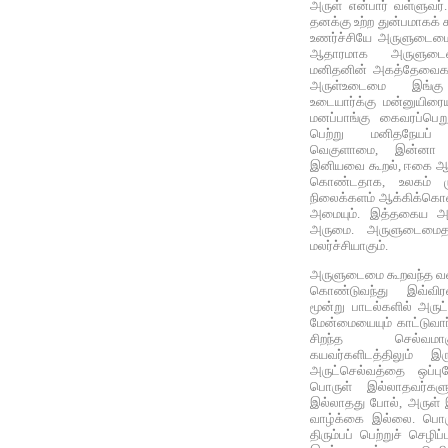
அருள் என்பார் வள்ளுவர்.
தனக்கு உற்ற துன்பமாகக் க
உணர்ச்சியே அருளுடைமை 
ஆதாரமாக அருளுடைம
மனிதனின் அகத்தேவைகளு
அருள்உடைமை இங்கு 
உடையார்க்கு மன்னுயிரைய
மனப்பாங்கு கைவரப்பெற
பெற்று மனிதநேயப் 
வெகுளாமை, இன்னா 
இனியவை கூறல், ஈகை ஆ
கொண்டதாக, உலகம் மு
நிலைக்களம் ஆக்கிக்க
அமையும். இத்தகைய அ
அருமை. அருளுடைமைத
மலர்ச்சியாகும்.
அருளுடைமை கூறவந்த வள
கொண்டுவந்து இவ்விரண்
மூன்று பாடல்களில் அருட
மேன்மையையும் காட்டுவார்
சிறந்த செல்வமாக
கயவர்களிடத்திலும் 
அருட்செல்வத்தை ஒப்பு
பொருள் இல்லாதவர்களு
இல்லாதது போல், அருள் 
வாழ்க்கை இல்லை. பொ
திரும்பப் பெற்றுச் செழ