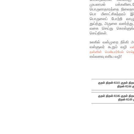
முயலாமல் மக்களிடை
பொருளாதாரத்தை நிலைநாட
பொ மீனாட்சிசுந்தரம் இக
பொருளைப் போற்றி வாழு
துய்த்து, அருளை வளர்த்த
வகை செய்து கொள்ளுங்க
செய்திகள்.
உலகில் வன்முறை நீக்கி 
வள்ளுவர் கூறும் வழி
வல
தன்னின் மெலியார்மேல் செல
எவ்வளவு எளிய வழி!
குறள் திறன்-0241
குறள் திற
திறன்-0244
க
குறள் திறன்-0246
குறள் திற
திறன்-0249