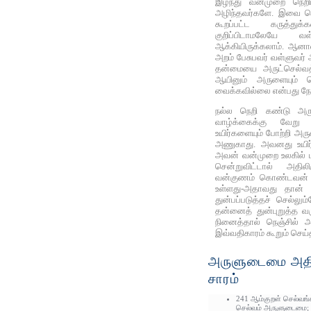
இழந்து வன்முறை நெறிய
அழிந்தவர்களே. இவை பொர
கூறப்பட்ட கருத்துக்
குறிப்பிடாமலேயே வ
ஆக்கியிருக்கலாம். ஆன
அறம் பேசுபவர் வள்ளுவர்
தன்மையை அருட்செல்வத்து
ஆயினும் அருளையும் ப
வைக்கவில்லை என்பது நோ
நல்ல நெறி கண்டு அரு
வாழ்க்கைக்கு வேற
உயிர்களையும் போற்றி அ
அணுகாது. அவனது உயிர்க
அவன் வன்முறை உலகில் ப
சென்றுவிட்டால் அதிலி
வன்குணம் கொண்டவன் அ
உள்ளது-அதாவது தான்
துன்பப்படுத்தச் செல்ல
தன்னைத் துன்புறுத்த வ
நினைத்தால் நெஞ்சில் அ
இவ்வதிகாரம் கூறும் செய்
அருளுடைமை அதிக
சாரம்
241 ஆம்குறள் செல்வங்க
செல்வம் அருளுடைமை; 