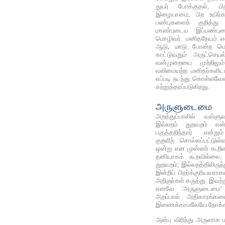
துயர் போக்குதல், பிற
இழையாமை, பிற உயிர
பண்புகளைக் குறித்து நி
மாண்புடைய இப்பண்பு
மொழிவர். மனிதநேயம் என
ஆடு, மாடு போன்ற மெல்
காட்டுவதும் அருட்செய
வன்முறையை முற்றிலும் 
வலிமையற்ற மனிதர்களிட
எப்படி நடந்து கொள்ளவே
கற்றுத்தரப்படுகிறது.
அருளுடைமை
அறத்துப்பாலில் வள்
இல்லறம் துறவறம் என
பகுத்தறிந்தார் என்றும
குறளிற் சொல்லப்பட்டு
ஒன்று என முன்னர் கூறினர
தனியாகக் கூறவில்லை; 
துறவறம்; இல்லறத்திலிரு
இன்றிப் பிறர்க்குரியவர
அறிஞர்கள் கருத்து. இவற்
எனவே 'அருளுடைமை' ம
அறப்பால் அதிகாரங்கள
இணைக்காமலேயே நோக்க
அன்பு விரிந்து அருளாக 