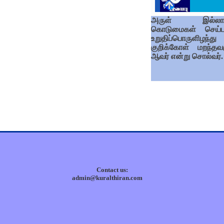
அருள் இல்லாம
கொடுமைகள் செய்ப
உறுதிப்பொருளிழந்து
குறிக்கோள் மறந்தவர
ஆவர் என்று சொல்வர்.
Contact us:
admin@kuralthiran.com