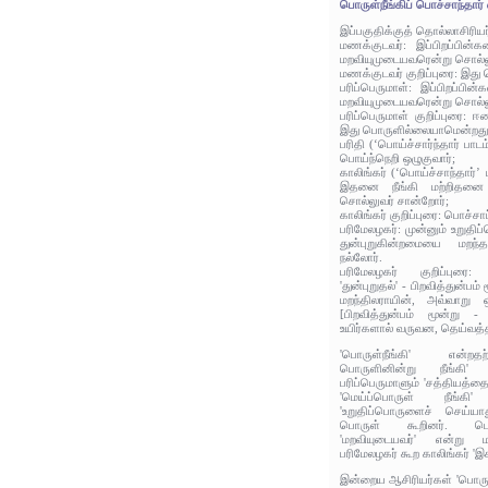
பொருள்நீங்கிப் பொச்சாந்தார் 
இப்பகுதிக்குத் தொல்லாசிரிய
மணக்குடவர்: இப்பிறப்பின்
மறவியுமுடையவரென்று சொல்லு
மணக்குடவர் குறிப்புரை: இத
பரிப்பெருமாள்: இப்பிறப்பின
மறவியுமுடையவரென்று சொல்ல
பரிப்பெருமாள் குறிப்புரை: ஈ
இது பொருளில்லையாமென்றது
பரிதி (‘பொய்ச்சார்ந்தார் பாட
பொய்ந்நெறி ஒழுகுவார்;
காலிங்கர் (‘பொய்ச்சாந்தார்
இதனை நீங்கி மற்றிதனை இ
சொல்லுவர் சான்றோர்;
காலிங்கர் குறிப்புரை: பொச்சாப
பரிமேலழகர்: முன்னும் உறுதி
துன்புறுகின்றமையை மறந்
நல்லோர்.
பரிமேலழகர் குறிப்புரை:
'துன்புறுதல்' - பிறவித்துன்ப
மறந்திலராயின், அவ்வாறு ஒ
[பிறவித்துன்பம் மூன்று
உயிர்களால் வருவன, தெய்வ
'பொருள்நீங்கி' என்றதற
பொருளினின்று நீங்கி'
பரிப்பெருமாளும் 'சத்தியத்தைச
'மெய்ப்பொருள் நீங்கி
'உறுதிப்பொருளைச் செய்யா
பொருள் கூறினர். பொச்
'மறவியுடையவர்' என்று மணக
பரிமேலழகர் கூற காலிங்கர் 'இகழ
இன்றைய ஆசிரியர்கள் 'பொருளி