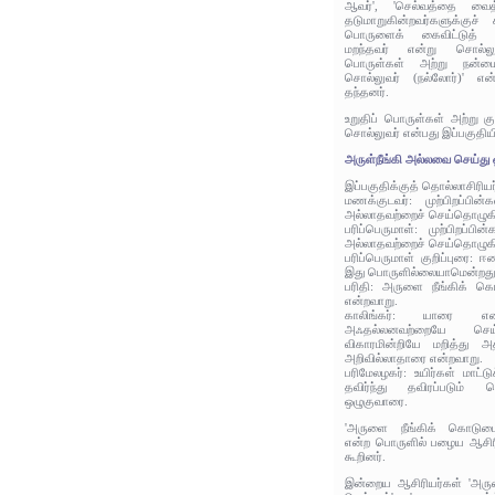
ஆவர்', 'செல்வத்தை வைத
தடுமாறுகின்றவர்களுக்குச் 
பொருளைக் கைவிட்டுத் தா
மறந்தவர் என்று சொல்லுவ
பொருள்கள் அற்று நன்ம
சொல்லுவர் (நல்லோர்)' என
தந்தனர்.
உறுதிப் பொருள்கள் அற்று க
சொல்லுவர் என்பது இப்பகுதிய
அருள்நீங்கி அல்லவை செய்து 
இப்பகுதிக்குத் தொல்லாசிரிய
மணக்குடவர்: முற்பிறப்பின
அல்லாதவற்றைச் செய்தொழுக
பரிப்பெருமாள்: முற்பிறப்பி
அல்லாதவற்றைச் செய்தொழுக
பரிப்பெருமாள் குறிப்புரை: ஈ
இது பொருளில்லையாமென்றது
பரிதி: அருளை நீங்கிக் க
என்றவாறு.
காலிங்கர்: யாரை என
அஃதல்லனவற்றையே செய்
விகாரமின்றியே மறித்து 
அறிவில்லாதாரை என்றவாறு.
பரிமேலழகர்: உயிர்கள் மாட்ட
தவிர்ந்து தவிரப்படும்
ஒழுகுவாரை.
'அருளை நீங்கிக் கொடுமை
என்ற பொருளில் பழைய ஆசிரி
கூறினர்.
இன்றைய ஆசிரியர்கள் 'அரு