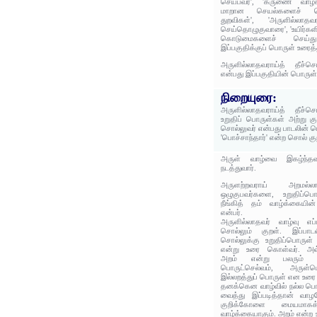
செய்பவர்', 'கருணை வாழ்
மாறான செயல்களைச் செய
துறவிகள்', 'அருளில்லா
செய்தொழுகுவாரை', 'உயிர்களிட
கொடுமைகளைச் செய்து
இப்பகுதிக்குப் பொருள் உரைத்
அருளில்லாதவராய்த் தீச்செ
என்பது இப்பகுதியின் பொருள்
நிறையுரை:
அருளில்லாதவராய்த் தீச்செ
உறுதிப் பொருள்கள் அற்று க
சொல்லுவர் என்பது பாடலின் ப
'பொச்சாந்தார்' என்ற சொல் கு
அருள் வாழ்வை இகழ்ந்தவர
நடத்துவார்.
அருளற்றவராய் அறமல்
ஒழுகுபவர்களை, உறுதிப்பொ
நீங்கித் தம் வாழ்க்கையி
என்பர்.
அருளில்லாதவர் வாழ்வு எப
சொல்லும் குறள். இப்பா
சொல்லுக்கு உறுதிப்பொருள்
என்று உரை கொள்வர். அவ்வ
அறம் என்று பலரும் உர
பொருட்செல்வம், அருள்ப
இல்லறத்துப் பொருள் என உரை
தனக்கென வாழ்வில் நல்ல ப
வைத்து இப்படித்தான் வாழ
குறிக்கோளை மையமாக
வாழ்க்கையாகும். அறம் என்ற