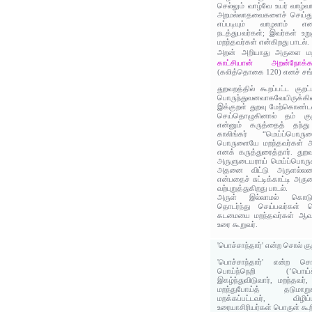
செல்லும் வாழ்வே உயர் வாழ்வ
அறமல்லாதவைகளைச் செய்து வ
எப்படியும் வாழலாம் என
நடத்துபவர்கள்; இவர்கள் 
மறந்தவர்கள் என்கிறது பாடல்.
அறன் அறியாது அருளை ம
காட்சியான் அறன்நோக்கா
(கலித்தொகை 120) எனச் சங்கப
துறவறத்தில் கூறப்பட்ட குறட்
பொருந்துவனவாகவேயிருக்கி
இக்குறள் துறவு மேற்கொண்டவ
செய்தொழுகினால் தம் கு
என்னும் கருத்தைத் தந்து 
காலிங்கர் “மெய்ப்பொரு
பொருளையே மறந்தவர்கள் அ
எனக் கருத்துரைத்தார். து
அருளுடையராய் மெய்ப்பொரு
அதனை விட்டு அருளல்லனவ
என்பதைச் சுட்டிக்காட்டி அ
வற்புறுத்துகிறது பாடல்.
அருள் இல்லாமல் கொட
தொடர்ந்து செய்பவர்கள் 
கடமையை மறந்தவர்கள் ஆவார்
உரை கூறுவர்.
'பொச்சாந்தார்' என்ற சொல் கு
'பொச்சாந்தார்' என்ற சொல
பொய்ந்நெறி (‘பொய்ச்ச
இகழ்ந்துவிடுவார், மறந்தவர
மறந்துபோய்த் தடுமாறுக
மறக்கப்பட்டவர், விழிப
உரையாசிரியர்கள் பொருள் கூற