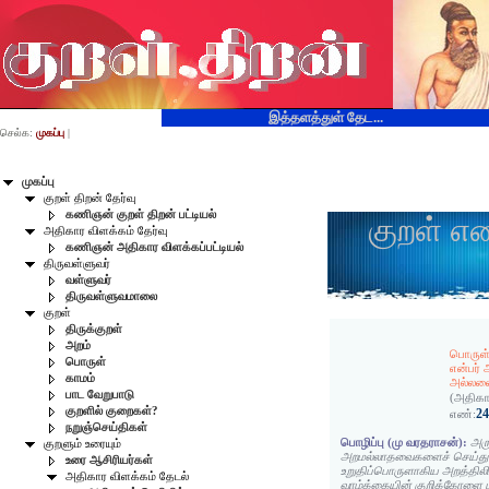
இத்தளத்துள் தேட...
செல்க:
முகப்பு
|
முகப்பு
குறள் திறன் தேர்வு
கணிஞன் குறள் திறன் பட்டியல்
குறள் எ
அதிகார விளக்கம் தேர்வு
கணிஞன் அதிகார விளக்கப்பட்டியல்
திருவள்ளுவர்
வள்ளுவர்
திருவள்ளுவமாலை
குறள்
திருக்குறள்
அறம்
பொருள்ந
பொருள்
என்பர் 
காமம்
அல்லவை
பாட வேறுபாடு
(அதிகா
குறளில் குறைகள்?
2
எண்:
நறுஞ்செய்திகள்
பொழிப்பு (மு வரதராசன்):
அரு
குறளும் உரையும்
அறமல்லாதவைகளைச் செய்து 
உரை ஆசிரியர்கள்
உறுதிப்பொருளாகிய அறத்திலிருந
அதிகார விளக்கம் தேடல்
வாழ்க்கையின் குறிக்கோளை மற