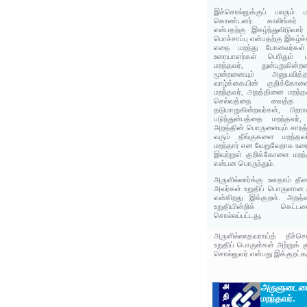
இச்சொல்லுக்குப் பலரும்
கொண்டனர். காலிங்கர் 
என்பதற்கு இகழ்ந்துவிடுவார
பொச்சாப்பு என்பதற்கு இகழ்ச
எதை மறந்து போனவர்கள் 
உரையாளர்கள் பெரிதும் மா
மறந்தவர், துன்புறுகின்
மூன்றனையும் அனுபவித்
வாழ்க்கையின் குறிக்கோ
மறந்தவர், அறத்தினை மறந்தவ
செல்வத்தை வைத்த இ
தடுமாறுகின்றவர்கள், பிறரா
படுந்துன்பத்தை மறந்தவர
அறத்தின் பொருளையும் சாரத்த
வரும் தீங்குகளை மறந்தவ
மறந்தார் என வேறுவேறாக உரை
இவற்றுள் குறிக்கோளை மறந
என்பன பொருந்தும்.
அருளில்லார்க்கு உளதாம்‌ தீமை
அவர்கள்‌ உறுதிப்‌ பொருளான
என்கிறது இக்குறள்‌. அறத
உறுதியின்றிக்‌ கெட்‌ட
சொல்லப்பட்டது,
அருளில்லாதவராய்த் தீச்செ
உறுதிப் பொருள்கள் அற்றுக் 
சொல்லுவர் என்பது இக்குறட்கர
அருளுடைம
மறந்தவர்.