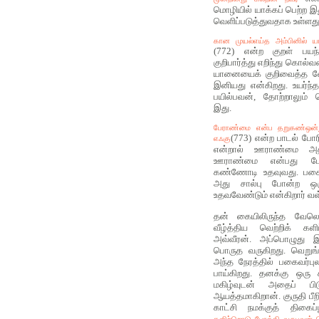
மொழியில் யாக்கப் பெற்ற 
வெளிப்படுத்துவதாக உள்ளது
கான முயல்எய்த அம்பினில் ய
(772) என்ற குறள் பயந
குறிபார்த்து எறிந்து கொல்
யானையைக் குறிவைத்த வே
இனியது என்கிறது. உயர்ந்
பயில்பவன், தோற்றாலும் 
இது.
பேராண்மை என்ப தறுகண்ஒன்ற
(773) என்ற பாடல் போர
எஃகு
என்றால் ஊராண்மை அதன
ஊராண்மை என்பது போ
கண்ணோடி உதவுவது. பகைவ
அது சால்பு போன்ற ஒர
உதவவேண்டும் என்கிறார் வள
தன் கையிலிருந்த வேல
வீழ்த்திய வெற்றிக் கள
அவ்வீரன். அப்பொழுது
பொருத வருகிறது. வெறுங்க
அந்த நேரத்தில் பகைவர்புல
பாய்கிறது. தனக்கு ஒரு 
மகிழ்வுடன் அதைப் பி
ஆயத்தமாகிறான். குருதி பீறி
காட்சி நமக்குத் திகைப
களிற்றொடு போக்கி வருபவன் ம