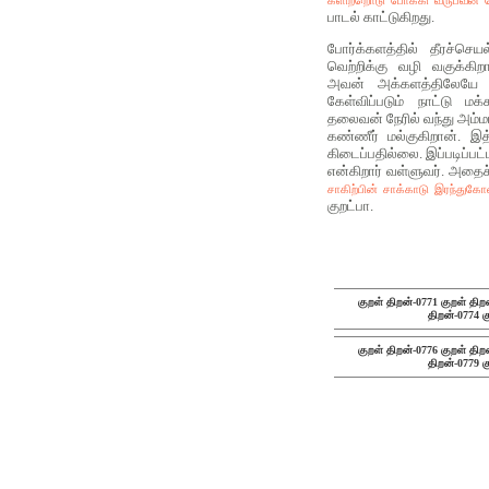
பாடல் காட்டுகிறது.
போர்க்களத்தில் தீரச்செயல
வெற்றிக்கு வழி வகுக்கி
அவன் அக்களத்திலேயே இ
கேள்விப்படும் நாட்டு மக்
தலைவன் நேரில் வந்து அம்மா
கண்ணீர் மல்குகிறான். இத
கிடைப்பதில்லை. இப்படிப்பட
என்கிறார் வள்ளுவர். அத
சாகிற்பின் சாக்காடு இரந்துகோ
குறட்பா.
குறள் திறன்-0771
குறள் திற
திறன்-0774
க
குறள் திறன்-0776
குறள் திற
திறன்-0779
க