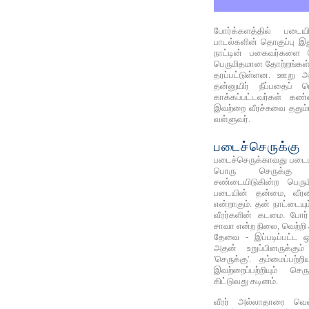
போர்க்களத்தில் படையி
பாடல்களின் தொகுப்பு இத
நாட்டின் பகைவர்களை வ
பெருமிதமான தோற்றங்கள
தரப்பட்டுள்ளன. ஊறு அஞ
தன்னுயிர் நீப்பதைப் 
காக்கப்பட்டவர்கள் கண
இவற்றை வீரச்சுவை ததும்ப
வள்ளுவர்.
படைச்செருக்கு
படைச்செருக்காவது படை
பொரு செருக்கு
சண்டையிடுகின்ற பெரு
படையின் தன்மை, வீரனின
என்றாகும். தன் நாட்டையு
வீரர்களின் கடமை. போர
சாவா என்ற நிலை, வெற்றி
தேவை - இப்படிப்பட்ட ஒ
அதன் உறுப்பினருக்கு
'செருக்கு'. தம்மைப்பற
இவற்றைப்பற்றியும் செர
கிட்டுவது கடினம்.
வீரர் அல்லாதாரை வ