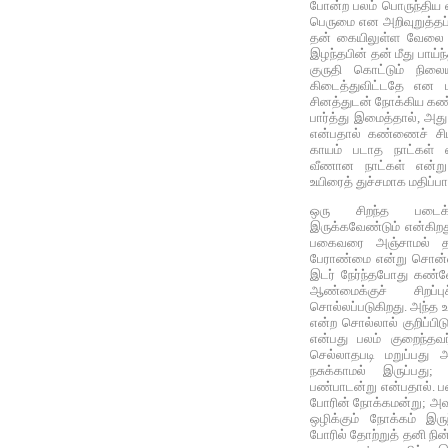
போன்ற பலம் பொருந்திய 
பெருமை என அறிவுறுத்தப
தன் கையிலுள்ள வேலை ஒ
இழந்தபின் தன் மீது பாய்
குருதி கொட்டும் நிலை
கிடைத்துவிட்டதே என மக
சினத்துடன் நோக்கிய கண்
பார்த்து இமைத்தால், அது 
என்பதால் கண்ணைச் சிமி
காயம் படாத நாட்கள் எ
வீணான நாட்கள் என்ற
உயிரைத் துச்சமாக மதிப்பா
ஒரு சிறந்த படைக்
இருக்கவேண்டும் என்கிறத
பகைவரை அஞ்சாமல் தா
பேராண்மை என்று சொன்ன
இடர் நேர்ந்தபோது கண்
ஆண்மைக்குச் சிறப்
சொல்லப்படுகிறது. அந்
என்ற சொல்லால் குறிப்பி
என்பது பலம் குறைந்தவர
செல்லாதபடி மறுப்பது 
நசுக்காமல் இருப்பது
பண்பாடன்று என்பதால். 
போரின் நோக்கமன்று; அ
ஒழிக்கும் நோக்கம் இரு
போரில் தோற்றுத் தனி ந