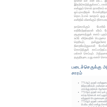
நாளை வா' என விட்ட 
இதற்கெடுத்துக்காட்
என்னும் சொல் நாகரிகம
ஒப்புரவறிதல் போன்றதோர
தொடர்பால் உளதாம் ஒரு 
எளிதில் விளங்கும் (சோமசுந
நாடுகாக்கும் போர
எதிரேற்றல்தான் வீரம். ப
சூளுரைத்துக் களம் புகும
உயிர் விடுவதில் பெரும
தெரியும்; தன்னு
நிறைவேற்றுவான் போர்
கொடுத்துக் காப்பாற்றப்
மல்கச் செய்யும். அத்தகை
தகுதியுடையது எனச் சொல்
படைச்செருக்கு அ
சாரம்
771ஆம் குறள் என்னுடை
நிற்காதீர்கள்; என்னை எ
மாய்ந்து நடுகல் ஆயினார
772ஆம் குறள் காட்டில்
எய்தஅம்பைக் காட்டில
ஏந்துதல் பெருமையுடைத்
773ஆம் குறள் பகைவர்
பெரிய வீரம் என்று சொல்