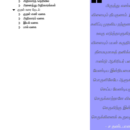
அதிகாரத் தெரிவில்
மிகுத்து எண
அனைத்து அதிகாரங்கள்
குறள்-உரை தேடல்
விளையும் தீயகுணம்.
குறள் எண் வகை
அதிகாரம் வகை
களிப்பு முதலிய நற்கு
இயல் வகை
பால் வகை
உலகு எடுத்தாளுகிற
விளையும் பயன் கருதி
தீமையுமாகத் தனிக்
ஈண்டு ஆசிரியர் ப
வேண்டிய இன்றியமை
பொருளிலேயே ஆளுகின
செய்ய வேண்டியத
செருக்காற்றானே வி
செருவிற்கு இ
செருக்கினைக் கூறுவத
- ச தண்டபாண