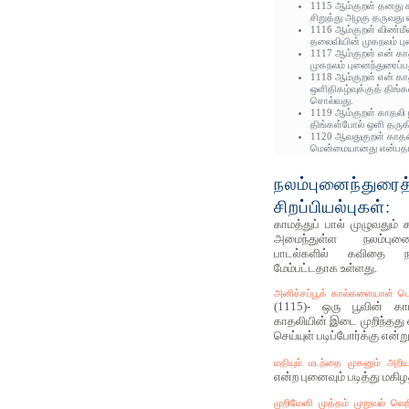
1115 ஆம்குறள் தனது க
சிறுத்து அழகு தருவது 
1116 ஆம்குறள் விண்மீ
தலைவியின் முகநலம் பு
1117 ஆம்குறள் என் காத
முகநலம் புனைந்துரைப்ப
1118 ஆம்குறள் என் கா
ஒளிதிகழ்வுக்குத் தி
சொல்வது.
1119 ஆம்குறள் காதலி
திங்கள்போல் ஒளி தருகி
1120 ஆவதுகுறள் காதல
மென்மையானது என்பதா
நலம்புனைந்துரைத
சிறப்பியல்புகள்:
காமத்துப் பால் முழுவதும்
அமைந்துள்ள நலம்புனைந
பாடல்களில் கவிதை ந
மேம்பட்டதாக உள்ளது.
அனிச்சப்பூக் கால்களையாள் பெய
(1115)- ஒரு பூவின் காம
காதலியின் இடை முறிந்தது 
செய்யுள் படிப்போர்க்கு என்ற
மதியும் மடந்தை முகனும் அறி
என்ற புனைவும் படித்து மகிழ
முறிமேனி முத்தம் முறுவல் வெ