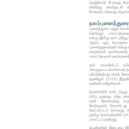
நெஞ்சோடு பேசுவது போல
விளித்து அவற்றுடன் 
போலவும், அவளது அழகைக
நலம்புனைந்துரை
'புனைந்துரை' எனும் சொல
கற்பித்துப் பாராட்டுவ
என்று இன்று நாம் புரிந்
ஆகும். ஒரு பொருளை 
'புனைந்துரைத்தல்' என்று
காதலியின் நலன்களைத் 
பாராட்டுவதால் நலம்புனைந
தன் காதலியிடம் உள
அவளுடைய மென்மைத் தன
ஏற்படுத்தியது எனத் தோன
குறளிலும் (1111) இறுத
எண்ணி மகிழ்கிறான்.
பெண்ணின் கண் அழகு எ
ஈர்ப்பு தருவது. எந்த மல
கண் நினைவுக்கு வ
வேல்வடிவம் கொண்டது
வெட்கப்படச் செய்வது
மூன்று செய்யுள்களில் (
பாராட்டப்படுகிறது.
பெண்ணின் இடையை இந்த