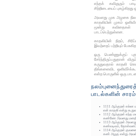
எந்தக் கவிஞரும் பா
சிற்றிடையைப் புகழ்கிறது 
அவளது முக அழகை நிலவுக்
காதலியின் முகம் ஒளிவீ
மூன்று கவிதைகள்
பாடப்பெற்றுள்ளன.
காதலியின் நிறம், சிரி
இவற்றைப் பற்றியும் பேசுகி
ஒரு பெண்ணுக்குப் 
சேர்ந்திருப்பதுதான் விர
கருதுவதால் காதலி க
திங்களைவிட ஒளிவீச்க்கூ
என்ற பொருளில் ஒரு பாடல
நலம்புனைந்துரைத
பாடல்களின் சாரம்
1111 ஆம்குறள் எல்லா 
என் காதலி என்று கூறுவ
1112 ஆம்குறள் எந்த மல
கண்ணே அவனது மனதில்
1113 ஆம்குறள் அவளது நி
கண்வடிவம், தோள்வனப்பு
1114 ஆம்குறள் குவளை
கண் அழகு என்று அவன