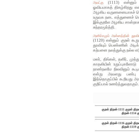
(1113) என்னும்
அவட்கு
ஓவியமாகத் திகழ்கிறது என்
அழகிய வருணனையாகச் சொ
உருவக நடை எத்துணைச் செற
இக்குறளே அழகிய சான்றாக 
சுந்தரமூர்த்தி.
அனிச்சமும் அன்னத்தின் தூவியு
(1120) என்னும் குறள் கூற
தூவியும் பெண்ணின் அடிக்க
கற்பனை நலத்துக்கு நல்ல எடு
மலர், திங்கள், தளிர், முத்
காதலியின் உறுப்புகளோடு 
நாண்நலமே நிலவினும் கூடி
என்று அவளது பண்பு ந
இத்தொகுப்பில் கூறியது
குறிப்பால் உணர்த்துவதாகும்.
குறள் திறன்-1111
குறள் திற
திறன்-1114
க
குறள் திறன்-1116
குறள் திற
திறன்-1119
க