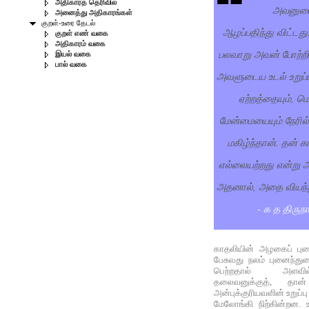
அதிகாரத் தெரிவில்
அவனுடை
அனைத்து அதிகாரங்கள்
குறள்-உரை தேடல்
ஆழப்பதிந்து விட்டது
குறள் எண் வகை
அதிகாரம் வகை
பலவாறு அவன் போற்றிப
இயல் வகை
பால் வகை
அவளுடைய உடல் உறுப்ப
ஏற்றத்தையும், 
மேன்மையையும் நேரி
மகிழ்ந்தான். தன் 
எல்லையற்றது என்று 
அதனால், அதை வியந்து
- க த திருநா
காதலியின் அழகைப் புனை
பேசுவது நலம் புனைந்துரை
பெற்றதால் அளவில
தலைவனுக்குத், தான
அன்புக்குரியவளின் உறுப்
மேலோங்கி நிற்கின்றன. உ