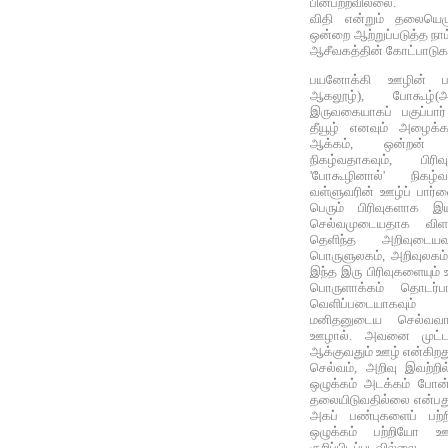
பின்பற்றவில்லை.
விதி என்றும் தலையெழுத
ஒன்றை ஆற்றுப்படுத்த நா
ஆசீவகத்தின் கோட்பாடு
பயனோக்கி ஊழின் ப
ஆகலூழ்), போகூழ்
இருவகையாகப் பகுப்பார
தீயூழ் எனவும் அழைக்கப்
ஆக்கம், ஒன்றன் 
நிகழ்வதாகவும், பி
'போகூழினால்' நிகழ்வத
வள்ளுவரின் ஊழ்ப் பார்
பெரும் பிரிவுகளாக இய
செல்வமுடையதாக விளங்
தெளிந்த அறிவுடையவ
பொருளுலகம், அறிவுலகம்
இந்த இரு பிரிவுகளையும் 
பொருளாக்கம் தொடர்பா
வெளிப்படையாகவும் ம
மனிதனுடைய செல்வவாழ
ஊழால். அவனை முட்டா
ஆக்குவதும் ஊழ் என்கிறது
செல்வம், அறிவு இவற்ற
ஒழுக்கம் அடக்கம் போன்
தலையிடுவதில்லை என்பது
அகப் பண்புகளைப் பற்
ஒழுக்கம் பற்றியோ ஊழ
குறிப்பிடப்படவில்லை.