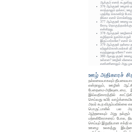
ஆக்கும் எனக் கூறுகிறத
376 ஆம்குறள் ஊழால் த
காத்தாலும் தங்கா; ஊ
புறத்தே கொண்டு போய் எ
நீங்கா எனச் சொல்கிறது
377 ஆம்குறள் ஊழை வக
கோடி தொகுத்தவர்க்கு
என்கிறது.
378 ஆம்குறள் ஊழினால
கழிந்தால் நுகர்பொருள்
இருப்பார்களே? எனச் ச
379 ஆம்குறள் நன்மை 
ஏற்றுக்கொள்பவர்கள் த
வருந்துவது ஏனோ? எனக்
380 ஆவது குறள் ஊழை
உள்ளன? ஊழின் விளைவ
எண்ணினாலும் அது முன்ன
ஊழ் அதிகாரச் சிற
நல்லவையாகவும் தீயவையாகவ
என்றாலும், ஊழின் ஆட்சி
பேதைமை-அறிவுடைமை, இ
இவ்வதிகாரத்தில் காட்டு
செய்வது உயிர் வாழ்க்கையின
அவர் கூற விரும்பவில்லை எ
பொருட்பாலில் பல அதி
ஆற்றலையும் அது நல்கும்
மற்கலிகோசரைப் போல, நிய
செய்யும் இறுதியான சக்தி 
ஊழை உலகத்து இயற்க