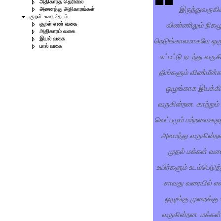
அதிகாரத் தெரிவில்
இருந்துவருகி
அனைத்து அதிகாரங்கள்
குறள்-உரை தேடல்
விண்ணிலும் நிகழு
குறள் எண் வகை
அதிகாரம் வகை
நெடுங்காலமாகவே ஒரு
இயல் வகை
பால் வகை
உட்பட்டு நடந்து வரு
திங்களும் விண்மீன்
ஒழுங்காக இயக்கிய
வருகின்றன. காற்றும் 
வெட்பமும் மற்றவைகளு
அமைந்து வருகின்றன
முதல் மக்கள் வ
உயிர்களும் உடம்பெடுத்த
சாவது வரையில் எ
ஒழுங்கு முறைக்கு உ
வருகின்றன. மக்கள