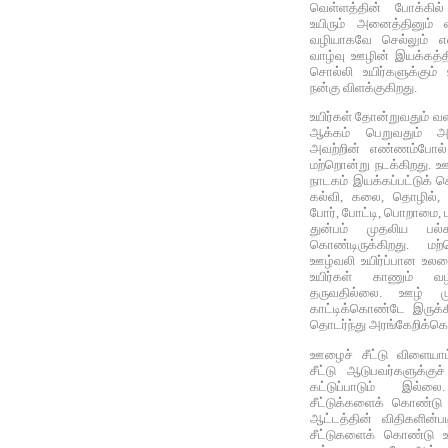
வெள்ளத்தின் போக்கில
உயிரும் அனைத்தினும் வ
வழியாகவே செல்லும் எ
வாழ்வு ஊழின் இயக்கத்தி
சொல்லி உயிர்களுக்கும
நன்கு விளக்குகிறது.
உயிர்கள் தோன்றுவதும் வள
ஆக்கம் பெறுவதும் அ
அவற்றின் எண்ணம்போல
மற்றொன்று நடக்கிறது. ஊ
நாடகம் இயக்கப்பட்டுக் க
கல்வி, கலை, தொழில், க
போர், போட்டி, பொறாமை, ப
துன்பம் முதலிய பல்
கொண்டிருக்கிறது. மற
ஊழ்வலி உயிர்ப்பான உ
உயிர்கள் காணும் வ
தருவதில்லை. ஊழ் மு
காட்டிக்கொண்டே இருக்கிற
தொடர்ந்து அரங்கேறிக்கொ
ஊழைச் சீட்டு விளையாட்ட
சீட்டு ஆடுபவர்களுக்குச்
கட்டுப்பாடும் இல்ல
சீட்டுக்களைக் கொண்டு 
ஆட்டத்தின் விதிகளின்பட
சீட்டுகளைக் கொண்டு உ