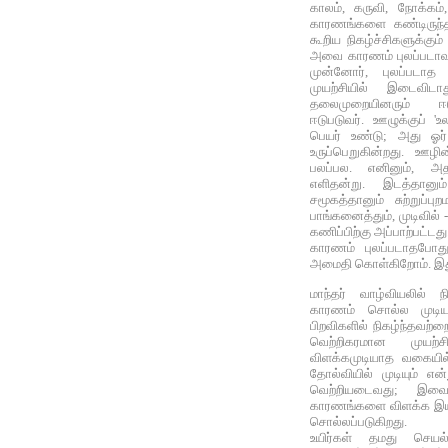
காலம், கருவி, நோக்
காரணங்களை கண்டிருந்
கூறிய நிகழ்ச்சிகளுக்கும
அவை காரணம் புலப்படாவக
முன்னோர், புலப்படா
முயற்சியில் இடைவிட
தலைமுறையினரும் ஈடு
ஈடுபடுவர். ஊழுக்குப் 'உ
பெயர் உண்டு; அது ஓர் ஒ
உருப்பெறுகின்றது. ஊழி
பலப்பல. எனினும், அ
எளிதன்று. இடத்தானும
சமூகத்தானும் சுற்றுப்பு
பாங்கனைத்தும், முடிவில் 
கணிப்பிற்கு அப்பாற்பட்டத
காரணம் புலப்படாதபோது
அமைதி கொள்கிறோம். இத
மாந்தர் வாழ்வியலில் ந
காரணம் சொல்ல முடிய
பிறவிகளில் நிகழ்ந்தவற்ற
வெற்றிகரமான முயற்
விளக்கமுடியாத வகையில்
தோல்வியில் முடியும் என
வெற்றியடைவது; இவை
காரணங்களை விளக்க இயல
சொல்லப்படுகிறது.
உயிர்கள் தமது செய