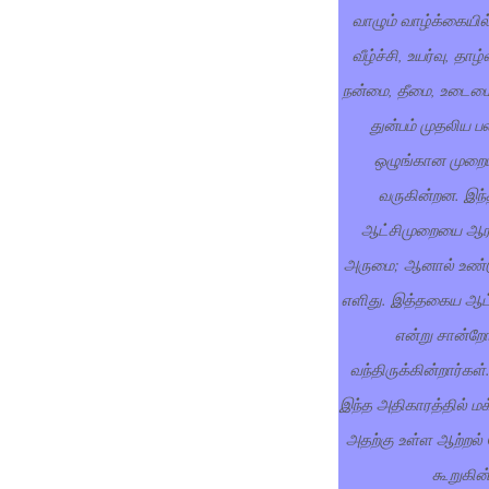
வாழும் வாழ்க்கையில் 
வீழ்ச்சி, உயர்வு, தாழ
நன்மை, தீமை, உடைமை
துன்பம் முதலிய ப
ஒழுங்கான முறைய
வருகின்றன. இந
ஆட்சிமுறையை ஆரா
அருமை; ஆனால் உண்ட
எளிது. இத்தகைய ஆட்
என்று சான்றோர
வந்திருக்கின்றார்கள்
இந்த அதிகாரத்தில் மக
அதற்கு உள்ள ஆற்றல்
கூறுகின்