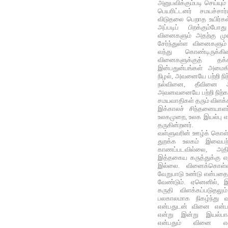
அனுபவிக்கும்படி செய்யும
பெயரிட்டனர் சமயச்சார்
விடுதலை பெறாத உயிர்கள் 
அப்படிப் பிறக்கும்போ
வினைகளும் அதற்கு முன
சேர்ந்துள்ள வினைகளும
வந்து கொண்டிருக்
வினைகளுக்குத் தக்
இன்பதுன்பங்கள் அமைக
நிழல், அவனையே பற்றி ந
நல்வினை, தீவினை
அவனவனையே பற்றி நிற்க
சமயவாதிகள் தரும் விளக்
இக்காலச் சிந்தனையாளர
உலகமுறை, உலக இயல்பு எனப
தருகின்றனர்.
வள்ளுவரின் ஊழ்க் கொள்க
துறக்க உலகம் இவைபற்றி
காணப்படவில்லை, அதிக
இத்தகைய கருத்துக்கு எந
இல்லை. வினைக்கொள்கை
வேறுபாடு உண்டு என்பதை 
வேண்டும். ஏனெனில்,
கருதி விளக்கப்படுதலு
பலகாலமாக நிகழ்ந்து வ
என்பதுடன் வினை என்ப
என்று இன்று இயல்பா
என்பதும் வினை என