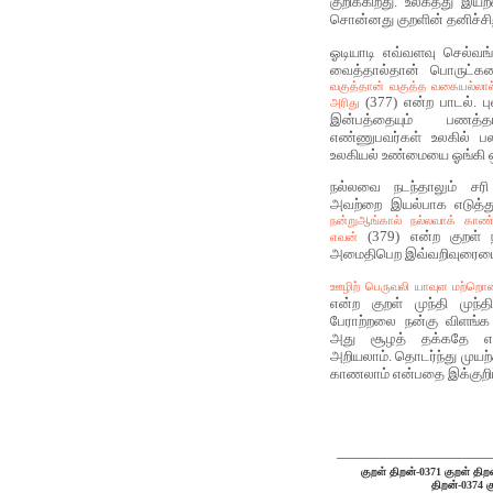
குறிக்கிறது. உலகத்து இய
சொன்னது குறளின் தனிச்சிற
ஓடியாடி எவ்வளவு செல்வங
வைத்தால்தான் பொருட்களைத
வகுத்தான் வகுத்த வகையல்லால்
(377) என்ற பாடல். 
அரிது
இன்பத்தையும் பணத்த
எண்ணுபவர்கள் உலகில் பல
உலகியல் உண்மையை ஓங்கி ஒல
நல்லவை நடந்தாலும் சரி
அவற்றை இயல்பாக எடுத்
நன்றுஆங்கால் நல்லவாக் காண்
(379) என்ற குறள் ந
எவன்
அமைதிபெற இவ்வறிவுரையை 
ஊழிற் பெருவலி யாவுள மற்றொன்ற
என்ற குறள் முந்தி முந்த
பேராற்றலை நன்கு விளங்க 
அது சூழத் தக்கதே என்
அறியலாம். தொடர்ந்து முயற்
காணலாம் என்பதை இக்குறிப்
குறள் திறன்-0371
குறள் திற
திறன்-0374
க