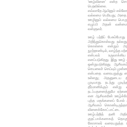
'ஊழ்வினை' என்ற சொல
பெறவில்லை.
எவ்வாறே ஆயினும் எல்லோர
வல்லமை பெரியது; அதை 
ஊழினும் வல்லமை பொருந
எழுப்பி அதன் வன்மை
வள்ளுவர்.
ஊழ் பற்றிப் பேசும்போது 
அறிந்துகொள்வது நல்லது
கொள்கை என்றும் அறி
நூற்றாண்டில், வாழ்ந்த ம
என்பவர் உருவாக்க
எனப்படுகிறது. இது ஊழ் 
ஒன்றுபடுகிறது. ஆசீவக
செயலைச் செய்யும் முன்ன
என்பதை வரையறுத்து வைத
உள்ளது; அதனுடைய தி
முடியாது. நடந்து முட
தீர்மானிக்கும் என்
நடப்பதனைத்துமே ஏற்கனவ
என ஆசீவகரின் ஊழ்க்க
புத்த மதங்களைப் போல் க
ஆசீவகம் கொண்டிருந்தா
வினைக்கோட்பாட்டை
ஊழ்பற்றித் தனி அதிக
குறட்பாக்களாகத் தொகு
கோசாலர் வரையறுத்த ஊ