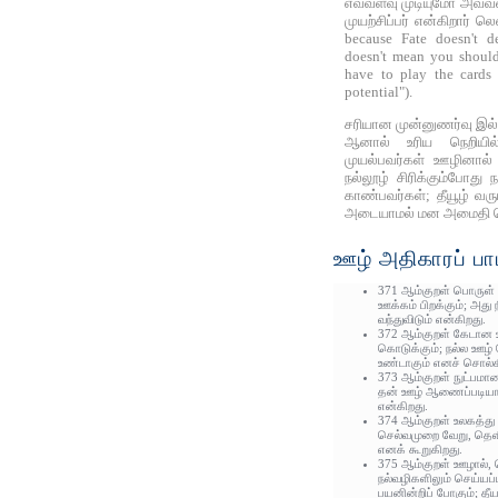
எவ்வளவு முடியுமோ அவ்வ
முயற்சிப்பர் என்கிறார் ல
because Fate doesn't de
doesn't mean you should
have to play the cards
potential").
சரியான முன்னுணர்வு இல்
ஆனால் உரிய நெறிய
முயல்பவர்கள் ஊழினால் 
நல்லூழ் சிரிக்கும்போது 
காண்பவர்கள்; தீயூழ் வரு
அடையாமல் மன அமைதி க
ஊழ் அதிகாரப் பா
371 ஆம்குறள் பொருள் 
ஊக்கம் பிறக்கும்; அது 
வந்துவிடும் என்கிறது.
372 ஆம்குறள் கேடான 
கொடுக்கும்; நல்ல ஊழ் 
உண்டாகும் எனச் சொல்க
373 ஆம்குறள் நுட்பமான
தன் ஊழ் ஆணைப்படியான
என்கிறது.
374 ஆம்குறள் உலகத்து
செல்வமுறை வேறு, தெள
எனக் கூறுகிறது.
375 ஆம்குறள் ஊழால்,
நல்வழிகளிலும் செய்யப்
பயனின்றிப் போகும்; த