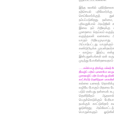
இந்த உலகில் புதிர்நில
நற்செயல் புரிவோர்க்
செய்வோர்க்குத் து
நம்பப்படுகிறது. நன்ம
புரிவதுபோல் அவற்றின் கூ
இவை நம் அறிவுக்கு எ
முறைமை. தெய்வம் வகுத்
வகுத்தவன் வகையை 
யாரும் அறியமுடியாது.
அப்பாற்பட்டது. யாருக்கு
கண்டுபிடிக்க முயன்றவர்க
- வாழ்வு– இறப்பு என்ன
இன்பதுன்பங்கள் ஏன் வர
முடிந்து போகின்றவைதாம்
......கல்பொரு திரங்கு மல்லற் ப
நீர்வழிப் படூஉம் புணைபோ லாருய
முறைவழிப் படூஉ மென்பது திற
காட்சியிற் றெளிந்தன மாகலின்
கல்லை யலைத் தொலிக்கும
வழியே போகும் மிதவை போ
படும் என்பது நன்மைக் க
தெளிந்தேம் ஆதலால
பெருக்கெடுக்கும் பேரிய
நமக்குக் காட்டுகிறார் 
ஓடுகிறது; அவ்வோட்டத்த
பொருள்களும் ஓடுக