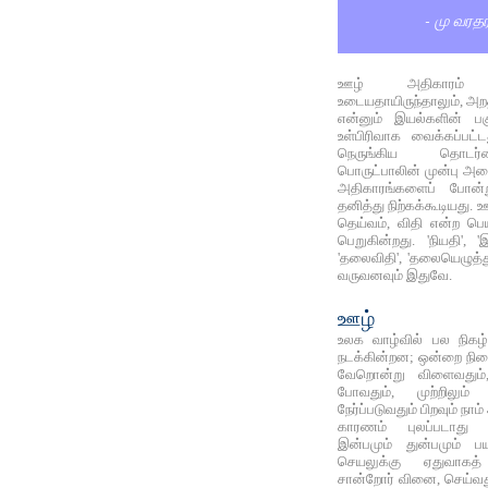
- மு வரத
ஊழ் அதிகாரம்
உடையதாயிருந்தாலும், அறத
என்னும் இயல்களின் ப
உள்பிரிவாக வைக்கப்பட
நெருங்கிய தொடர்ப
பொருட்பாலின் முன்பு அம
அதிகாரங்களைப் போன்
தனித்து நிற்கக்கூடியது.
தெய்வம், விதி என்ற பெ
பெறுகின்றது. 'நியதி',
'தலைவிதி', 'தலையெழுத்
வருவனவும் இதுவே.
ஊழ்
உலக வாழ்வில் பல நிகழ
நடக்கின்றன; ஒன்றை நினை
வேறொன்று விளைவதும
போவதும், முற்றிலும
நேர்ப்படுவதும் பிறவும் 
காரணம் புலப்படாது நி
இன்பமும் துன்பமும் 
செயலுக்கு ஏதுவாகத்
சான்றோர் வினை, செய்வது