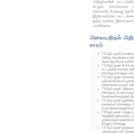
அறிஞர்களின் கூட்டத்தி
பெறும்; சொல்வதை உட
அவையில் பேசுவது, தனக்
இழிவானர்கள் கூட்டத்
ஒத்த உணர்வு இல்லாதவர்
பயனில்லை.
அவையறிதல் அதிக
சாரம்
711ஆம் குறள் சொற்க
அறிந்த தெளிவுடையவர்
ஆராய்ந்து பேசுக என்கி
712ஆம் குறள் பேச்சு 
கூட்டத்தின் செவ்வி அற
உணர்ந்து சொல்லுக எனக
713ஆம் குறள் அவையி
முற்படுபவர் பேசும் மு
வன்மையுடையவரும் அல்ல
714ஆம் குறள் அறிவுடைய
விளங்குக; பேசுபொருள
வெண்சுண்ணத்தின் நி
715ஆம் குறள் முதிர்ந்த
எதனையும் சொல்லாத அட
கூறப்படுவனவற்றுள்ளெல்
716ஆம் குறள் பரந்துபட
அவற்றின் உண்மையை அ
குற்றப்படுதல் வழியில்
போலும் என்கிறது.
717ஆம் குறள் குற்றமற
வன்மையுடையார் அவையி