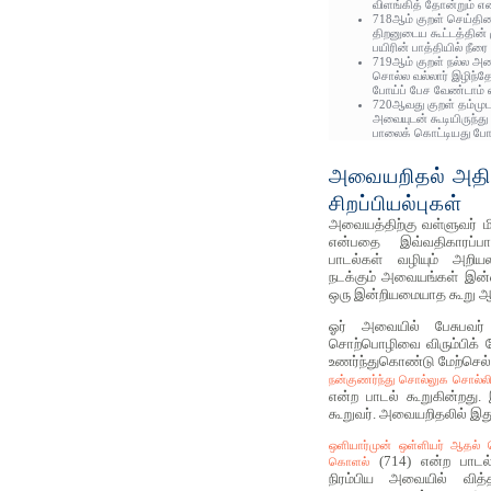
விளங்கித் தோன்றும் எ
718ஆம் குறள் செய்திய
திறனுடைய கூட்டத்தின்
பயிரின் பாத்தியில் நீ
719ஆம் குறள் நல்ல அ
சொல்ல வல்லார் இழிந்தோர
போய்ப் பேச வேண்டாம் 
720ஆவது குறள் தம்மு
அவையுடன் கூடியிருந்து
பாலைக் கொட்டியது போன
அவையறிதல் அதி
சிறப்பியல்புகள்
அவையத்திற்கு வள்ளுவர் மி
என்பதை இவ்வதிகாரப்பா
பாடல்கள் வழியும் அறியலா
நடக்கும் அவையங்கள் இன்றை
ஒரு இன்றியமையாத கூறு ஆக
ஓர் அவையில் பேசுபவர்
சொற்பொழிவை விரும்பிக் க
உணர்ந்துகொண்டு மேற்செல
நன்குணர்ந்து சொல்லுக சொல்ல
என்ற பாடல் கூறுகின்றது.
கூறுவர். அவையறிதலில் இத
ஒளியார்முன் ஒள்ளியர் ஆதல்
(714) என்ற பாடல்
கொளல்
நிரம்பிய அவையில் வித