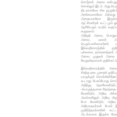
சொற்கள். அவை என்பது ஒ
சொல்லும் இடம். அது பெர
திடலாகவோ சில நூறுபேர
அரங்கமாகவோ அல்லது கர
அறையாகவோ இருக்க
ஆட்சிமன்றக் கூட்டமும்
ஆசிரியரும் கூடும் வகு
கருதலாம்.
அறிஞர் அவை, பொதும
அவை, புலவர்
பெரும்பான்மையினர் 
இவ்வதிகாரத்தில் குறி
புல்லவை, தம்கணத்தார் அ
அவை, முதுவர் அவை எ
வேறுவிதமாகக் குறிக்கப் 
இவ்வதிகாரத்தில் அவைய
சிறந்த நடைமுறைக் குறிப்ப
யாருக்குச் சொல்கின்றோ
கூடாது; பேசும்போது ச
அறிந்து ஆளவேண்டும்
-பொருத்தமான நேரத்தை- 
வேண்டும்; அறிவு மிக்க
அவர்களினும் அறிவு மிக
பேச வேண்டும்; அறிவு 
அறியாதவர்கள் போல் இ
முதிர்ந்தவர்களின் கூட்ட
அடக்கமாக இருக்க வேண்