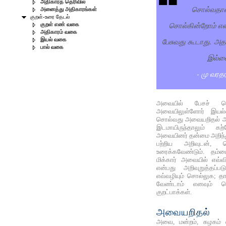
அதிகாரத் தெரிவில்
சொல்வதானா
அனைத்து அதிகாரங்கள்
குறள்-உரை தேடல்
சொல்கின்றோம் என
குறள் எண் வகை
அதிகாரம் வகை
பேசுவது கூடாது. அத
இயல் வகை
பால் வகை
இல்ல
- மு வரத
அவையில் பேசச் ச
அவையிலுள்ளோர் இயல்
சொல்வது அவையறிதல் அத
இடமாயிருந்தாலும் கற
அவையினர் தன்மை அறிந்த
பற்றிய அறிவுடன், 
உரைக்கவேண்டும். தம்ம
மிக்கார் அவையில் எவ்வ
என்பது அறிவுறுத்தப்ப
எவ்வழியும் சொல்லுக; த
வேண்டாம் எனவும் ச
குறட்பாக்கள்.
அவையறிதல்
அவை, மன்றம், கழகம் 