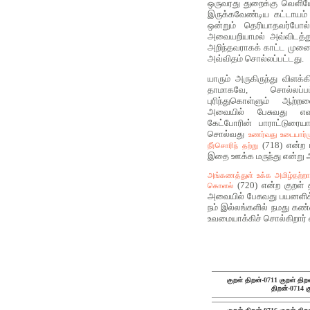
ஒருவரது துறைக்கு வெளிய
இருக்கவேண்டிய கட்டாயம்
ஒன்றும் தெரியாதவர்போல்
அவையறியாமல் அவ்விடத்த
அறிந்தவராகக் காட்ட முனை
அவ்விதம் சொல்லப்பட்டது.
யாரும் அருகிருந்து விளக்
தாமாகவே, சொல்லப
புரிந்துகொள்ளும் ஆ
அவையில் பேசுவது எவரு
கேட்போரின் பாராட்டுரைய
சொல்வது
உணர்வது உடையார்ம
(718) என்ற 
நீர்சொரிந் தற்று
இதை ஊக்க மருந்து என்று 
அங்கணத்துள் உக்க அமிழ்தற்றா
(720) என்ற குறள் த
கொளல்
அவையில் பேசுவது பயனளிக
நம் இல்லங்களில் நமது கண்
உவமையாக்கிச் சொல்கிறார் 
குறள் திறன்-0711
குறள் திற
திறன்-0714
க