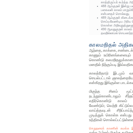
காத்திருப்பர் கூர்த்த 
488 ஆம்குறள் இன்று பணி
பகைவன் காலம் மாறும்ப
என்பதைச் சொல்வது.
489 ஆம்குறள் கிடைக்
செய்யவேண்டிய அரிய செ
கொள்ள அறிவுறுத்துவத
490 ஆவதுகுறள் காலம் 
தவறில்லாமல் செயலாற்ற
காலமறிதல் அதிகார
ஆந்தை, காக்கை, சண்டைக் 
காணும் உயிரினங்களையும் 
கொண்டு கலமறிதலுக்கான
மனதில் நிற்கும்படி இவ்வதிக
காலத்தோடு இடமும் வாய
செயல்பட்டால் ஞாலத்தையே 
என்கிறது இங்குள்ள பாடல்கள
மிகுந்த சினம் மூட்
நடந்துகொண்டாலும் சீற
எதிர்கொண்டு காலம் க
வேண்டும்; வெற்றி கிட்டும
வாய்த்தவுடன் சீறிப்பாய
முடித்துக் கொள்க என்பது 
உத்திகள் சொல்லப்பட்டுள்ள
செறுநரைக் காணின் சுமக்க 
என்ற ஆற்றல் மிகுந்த கவித