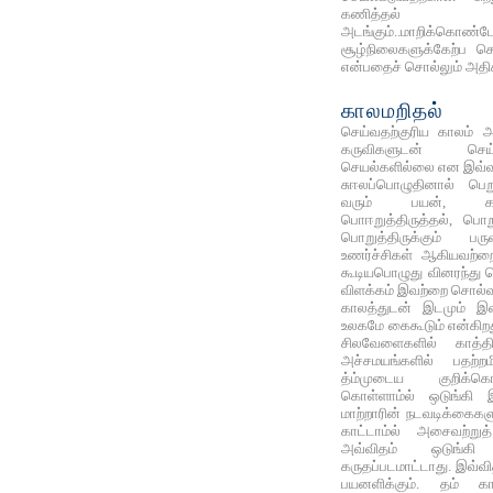
கணித்தல் 
அடங்கும்..மாறிக
சூழ்நிலைகளுக்கேற்ப ச
என்பதைச் சொல்லும் அதிக
காலமறிதல்
செய்வதற்குரிய காலம் அற
கருவிகளுடன் செய்
செயல்களில்லை என இவ்வத
சுஈலப்பொழுதினால் பெற
வரும் பயன், கஈல
பொஈறுத்திருத்தல், பொறுத
பொறுத்திருக்கும் ப
உணர்ச்சிகள் ஆகியவற்றை
கூடியபொழுது வினரந்து 
விளக்கம் இவற்றை சொல்வத
காலத்துடன் இடமும் இண
உலகமே கைகூடும் என்கிறது
சிலவேளைகளில் காத்தி
அச்சமயங்களில் பதற்றம
த்ம்முடைய குறிக்க
கொள்ளாம்ல் ஒடுங்கி இ
மாற்றாரின் நடவடிக்கைகள
காட்டாம்ல் அசைவற்றுத
அவ்விதம் ஒடுங்கி
கருதப்படமாட்டாது. இவ்வ
பயனளிக்கும். தம் க