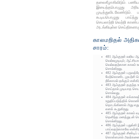
தலைகீழாகிவிடும். பணிய
இயைந்தபொழுது அரி
முடித்துவிடவேண்டும். 
கூடியபொழுது பாய்ந்த
செயலாற்றி வெற்றி காண்ப
அடங்கியுள்ள செய்திகளாகு
காலமறிதல் அதிகா
சாரம்:
481 ஆம்குறள் வலிய ஆ
வெல்லமுடியும்; ஆட்சி
வெல்வதற்கான காலம் 
சொல்கிறது.
482 ஆம்குறள் பருவத்த
மேற்கொண்ட முயற்சி த
நீங்காமல் தங்கும் என்கி
483 ஆம்குறள் தகுந்த உ
செய்தால் முடியாத செய
சொல்வது.
484 ஆம்குறள் எக்காலத்
உறுதிப்படுத்திக் கொண
தொடங்கினால் அது எது
எனக் கூறுகிறது.
485 ஆம்குறள் காலம் வர
தெளிந்த மனத்துடன் செ
சொல்கிறது..
486 ஆம்குறள் பதுங்கி இர
பாய்வதற்காகவே என்கிற
487 ஆம்குறள் சீண்டிப் 
கொள்ளமால் அவர்களை வ