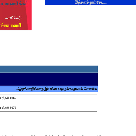
இத்தளத்துள் தேட...
அழுக்காறில்லாத இயல்பை ஒழுக்காறாகக் கொள்க.
் திறன்-0165
் திறன்-0170