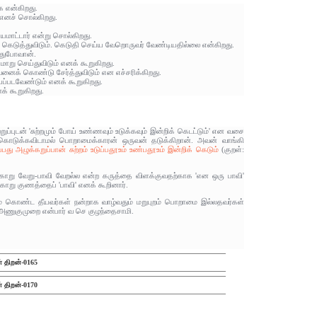
 என்கிறது.
 எனச் சொல்கிறது.
யமாட்டார் என்று சொல்கிறது.
டுத்துவிடும். கெடுதி செய்ய வேறொருவர் வேண்டியதில்லை என்கிறது.
்துபோவான்.
று செய்துவிடும் எனக் கூறுகிறது.
ைக் கொண்டு சேர்த்துவிடும் என எச்சரிக்கிறது.
்படவேண்டும் எனக் கூறுகிறது.
் கூறுகிறது.
ுடன் 'சுற்றமும் போய் உண்ணவும் உடுக்கவும் இன்றிக் கெடட்டும்' என வசை
ும் கொடுக்கவிடாமல் பொறாமைக்காரன் ஒருவன் தடுக்கிறான். அவன் வாங்கி
பது அழுக்கறுப்பான் சுற்றம் உடுப்பதூஉம் உண்பதூஉம் இன்றிக் கெடும்
(குறள்:
க்காறு வேறு-பாவி வேறல்ல என்ற கருத்தை விளக்குவதற்காக 'என ஒரு பாவி'
காறு குணத்தைப் 'பாவி' எனக் கூறினார்.
ம் கொண்ட தீயவர்கள் நன்றாக வாழ்வதும் மறுபுறம் பொறாமை இல்லதவர்கள்
அணுகுமுறை என்பார் வ செ குழந்தைசாமி.
் திறன்-0165
் திறன்-0170