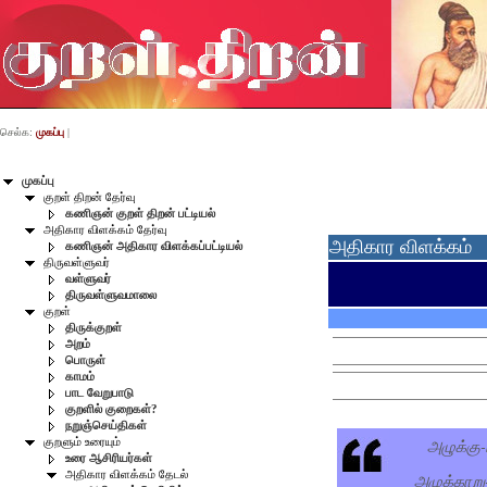
செல்க:
முகப்பு
|
முகப்பு
குறள் திறன் தேர்வு
கணிஞன் குறள் திறன் பட்டியல்
அதிகார விளக்கம் தேர்வு
அதிகார விளக்கம்
கணிஞன் அதிகார விளக்கப்பட்டியல்
திருவள்ளுவர்
வள்ளுவர்
திருவள்ளுவமாலை
குறள்
திருக்குறள்
அறம்
பொருள்
காமம்
பாட வேறுபாடு
குறளில் குறைகள்?
நறுஞ்செய்திகள்
அழுக்கு
குறளும் உரையும்
உரை ஆசிரியர்கள்
அதிகார விளக்கம் தேடல்
அழுக்காறு