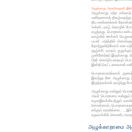
அழுக்காறு அவாவெகுளி இன்ன
அழுக்காறு மற்ற எல்லாத
மனிதனாகத் திகழ்வதற்கு
தீய எண்ணங்கள் தோன்றாம
'கல்வி, புகழ், தொழில் 
எழுந்தது. பொறாமை என்பத
வாழ்வில் ஊக்கம் பெறுவத
பயன் படுத்திக் கொள்ளு
தோற்றுவிடுவோம் என எதிர்
சூழ்ச்சி, வாதம், குறுக்
முன்னேற்றம் இருக்காத
பிறர் கொடுப்பதையும் பொ
இன்றி கெட்டலைவான் என்க
பொறாமையில்லாக் குணத்த
இவற்றுடனே அழுக்காறு 
இருந்தவர்கள் தாழ்ந்து ப
அழுக்காறு என்னும் பொறாம
அவர் 'பொறாமை என்னும் ச
கழகஇலக்கியத்தும் வரவி
சொன்னால், பொறாமையுணர்வ
எங்கும் வரவில்லை.. ...
உருவாக்கிக் கொண்டாராதல்
அழுக்காறாமை அதி