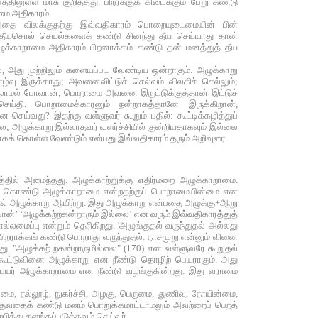
ள்ள மாசு குறித்தது. பிறர்க்குக் கிடைக்கும் பேறு கண்டு
மை அதிகாரம்.
ை விலக்குதற்கு இவ்வதிகாரம் பொறையுடைமையின் பின்
்திய தீயசொல் செயல்களைக் கண்டு சினந்து தீய செய்யாது தான்
்காறாமை அதிகாரம் பிறனாக்கம் கண்டு தன் மனத்துத் தீய
், அது முற்றிலும் களையப்பட வேண்டிய ஒன்றாகும். அழுக்காறு
வு இருக்காது; அவனைவிட்டுச் செல்வம் விலகிச் செல்லும்;
இல்லாமல் போவான்; பொறாமை அவனை இருட்டுக்குத்தான் இட்டுச்
செய்தி. பொறாமைக்காரனும் நன்றாகத்தானே இருக்கிறான்,
ெய்வது? இதற்கு வள்ளுவர் கூறும் பதில்: கூட்டிக்கழித்துப்
ை; அழுக்காறு இல்லாதவர் வளர்ச்சியில் குன்றியதாகவும் இல்லை
ாகக் கொள்ள வேண்டும் என்பது இவ்வதிகாரம் தரும் அறிவுரை.
ில் அமைந்தது. அழுக்காற்றுக்கு எதிர்மறை அழுக்காறாமை.
க் கொண்டு அழுக்காறாமை என்றதற்குப் பொறாமையின்மை என
தல் அழுக்காறு ஆயிற்று. இது அழுக்காறு என்பதை அழுக்கு+ஆறு
ான்’ ‘அழுக்கற்றகன்றாரும் இல்லை’ என வரும் இவ்வதிகாரத்துத்
ைப்பு என்றும் தெரிகிறது. 'அழுங்குதல் வருந்துதல் அல்லது
 பிறராக்கங் கண்டு பொறாது வருந்துதல். நாசமுறு என்னும் வினை
தது. "அழுக்கற் றகன்றாருமில்லை" (170) என வள்ளுவரே கூறுதல்
கூட்டுவினை அழுக்காறு என நீண்டு தொழிற் பெயராகும். அது
பெயர் அழுக்காறாமை என நீண்டு வழங்குகின்றது. இது வராமை
ைமை, நல்லூழ், நுகர்ச்சி, அழகு, பெருமை, துணிவு, நோயின்மை,
ுவதைக் கண்டு மனம் பொறுக்கமாட்டாமலும் அவற்றைப் பெறத்
த்து களங்கப்படுத்தவும் செய்வர்.