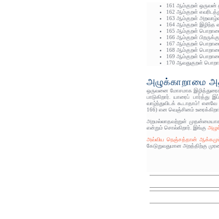
161 ஆம்குறள் ஒருவன்
162 ஆம்குறள் எவரிடத்
163 ஆம்குறள் அறவாழ்
164 ஆம்குறள் இழிந்த 
165 ஆம்குறள் பொறாமை
166 ஆம்குறள் பிறருக்
167 ஆம்குறள் பொறாமைப
168 ஆம்குறள் பொறாமை
169 ஆம்குறள் பொறாமை
170 ஆவதுகுறள் பொறாமை
அழுக்காறாமை அதி
ஒருவனை மோசமாக இழித்துரைக்க வ
பாடுகிறார். யாரைப் பார்த்து
வாழ்ந்துவிடக் கூடாதாம்! எ
166) என வெஞ்சினம் உரைக்கிறார
அறமல்லாதவற்றுள் முதன்மையாக 
என்றும் சொல்கிறார். இங்கு
அழுக
அவ்விய நெஞ்சத்தான் ஆக்கமும்
கேடுறுவதுமான அறத்திற்கு முர