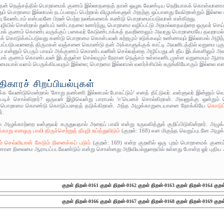
 தன் நெஞ்சத்தில் பொறாமைக் குணம் இல்லாததைத் தான் ஒழுக வேண்டிய நெறியாகக் கொள்வானாக
தும் பொறாமை இல்லாமல் நடப்பதைப் பெற்றால் விழுமங்களுள் அதற்கு ஒப்பானது வேறொன்றும் இல்லை
வு வேண்டாம் என்பவனே பிறன் பெற்ற நலங்களைக் கண்டு பொறாமைப்படுவான் என்கிறது.
வழியில் சென்றால் துன்பம் உண்டாதலை உணர்ந்து, பொறாமை வழிப்பட்டு அறமல்லாதவற்றை ஒருவர் செய்
க் குணம் கொண்டவருக்குப் பகைவர் கேடுண்டாக்கத் தவறினாலும் அவரது பொறாமையே தவறாமல் கெ
குக் கொடுக்கப்படுவது கண்டு பொறாமை கொள்பவன் சுற்றமும் உடுக்கவும் உண்ணவும் இல்லாமல் அழிந
்படுபவனைத் திருமகள் வஞ்சனை கொண்டு தன் அக்காளுக்குக் காட்டி அவனிடத்தில் வறுமை புகுமா
 என்னும் பெரும் பாவம் அக்குணம் கொண்டவனின் செல்வத்தை அழிப்பதுடன் தீய இடங்களிலும் அவன
க் குணம் கொண்டவன் இடத்துள்ள செல்வமும் நேரான நெஞ்சம் உள்ளவனிடமுள்ள வறுமையும் ஆராயப
யால் வளம் பெருக்கியவரும் இல்லை; பொறமை இல்லாமல் வளர்ச்சியில் சுருங்கியோரும் இல்லை எனக
காரச் சிறப்பியல்புகள்
ேண்டுமென்றால் 'சோறு தண்ணி இல்லாமல் போகட்டும்' எனத் திட்டுவர். வள்ளுவர் இன்னும் வெறுப்ப
 இப்படிச் சொல்கிறார்? ஒருவன் இழிவென்று பாராமல் 'ஈ'யெனச் சொல்கிறான். அவனுக்கு ஒன்ற
னவே பொறாமை கொண்டு கொடுப்பதைத் தடுக்கிறான். அந்த அழுக்காறுடையானை நோக்கியே
கொடுப்
்.
அழுக்காற்றை வள்ளுவர் கருதுவதால் அதைப் பாவி என்று உருவகித்துக் குறிப்பிடுகின்றார். அழு
்காறு எனஒரு பாவி திருச்செற்றுத் தீயுழி உய்த்துவிடும்
(குறள்: 168) என மிகுந்த வெறுப்புடனே அழுக்
 செவ்வியான் கேடும் நினைக்கப் படும்
(குறள்: 169) என்ற குறளில் ஒரு புறம் பொறாமைக் குண
ணான நிலைமை ஆராயப்படவேண்டும் என்று சொன்னது அறிவியல்துறையில் உள்ளது போன்ற ஓர் புதிய 
குறள் திறன்-0161
குறள் திறன்-0162
குறள் திறன்-0163
குறள் திறன்-0164
குறள
குறள் திறன்-0166
குறள் திறன்-0167
குறள் திறன்-0168
குறள் திறன்-0169
குறள