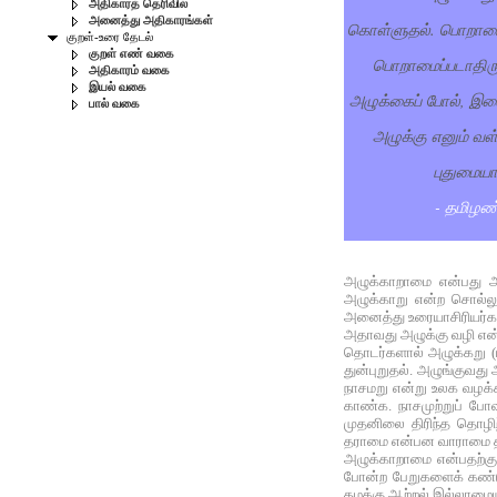
அதிகாரத் தெரிவில்
அனைத்து அதிகாரங்கள்
கொள்ளுதல். பொறாமை
குறள்-உரை தேடல்
குறள் எண் வகை
பொறாமைப்படாதிருத
அதிகாரம் வகை
இயல் வகை
அழுக்கைப் போல், இவை
பால் வகை
அழுக்கு எனும் வள
புதுமைய
- தமிழண
அழுக்காறாமை என்பது அ
அழுக்காறு என்ற சொல்ல
அனைத்து உரையாசிரியர்கள
அதாவது அழுக்கு வழி என்
தொடர்களால் அழுக்கறு (ம
துன்புறுதல். அழுங்குவது
நாசமறு என்று உலக வழக்கி
காண்க. நாசமுற்றுப் போ
முதனிலை திரிந்த தொழிற
தராமை என்பன வாராமை தா
அழுக்காறாமை என்பதற்குப
போன்ற பேறுகளைக் கண்ட
தமக்கு ஆற்றல் இல்லாமையா