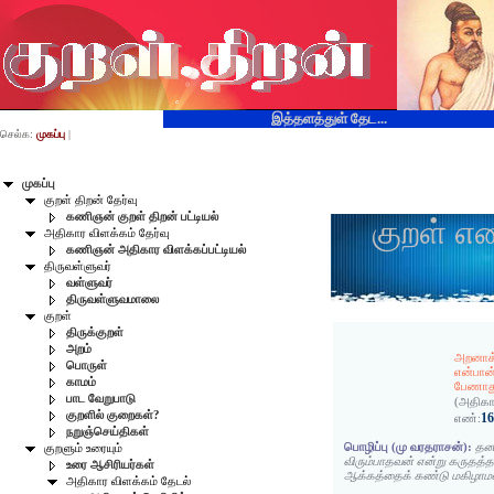
இத்தளத்துள் தேட...
செல்க:
முகப்பு
|
முகப்பு
குறள் திறன் தேர்வு
கணிஞன் குறள் திறன் பட்டியல்
குறள் எ
அதிகார விளக்கம் தேர்வு
கணிஞன் அதிகார விளக்கப்பட்டியல்
திருவள்ளுவர்
வள்ளுவர்
திருவள்ளுவமாலை
குறள்
திருக்குறள்
அறம்
அறனாக்
பொருள்
என்பான
காமம்
பேணாது
பாட வேறுபாடு
(அதிகா
குறளில் குறைகள்?
1
எண்:
நறுஞ்செய்திகள்
பொழிப்பு (மு வரதராசன்):
தனக
குறளும் உரையும்
விரும்பாதவன் என்று கருதத
உரை ஆசிரியர்கள்
ஆக்கத்தைக் கண்டு மகிழாமல
அதிகார விளக்கம் தேடல்