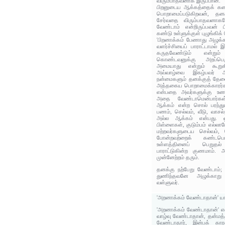
விரும்பாதவனாக இருப்பான்.
பிறனுடைய ஆக்கத்தைக் கண்
பொறாமைப்படுகிறவன், தன
சேர்வதை விரும்பாதவனாகவ
வேண்டாம் என்றிருப்பவன் 
கண்டு உள்ளுக்குள் புழுங்கிக
'பிறனாக்கம் பேணாது அழுக்கற
வளர்ச்சியைப் பாராட்டாமல்
கருதவேண்டும் என்று
கொண்டவனுக்கு அறப்பெர
அமையாது என்றும் கூறுகி
அவ்வாழ்வை இகழ்பவர் அ
நன்மைகளும் தனக்குத் தேவை
அத்தகைய பொறாமைக்காரர்களு
என்பதை அவர்களுக்கு உணர்
அதை வேண்டாமென்பார்கள்
ஆக்கம் என்ற சொல் பரந்த
பணம், செல்வம், வீடு, வாசல்
அல்ல ஆக்கம் என்பது. ஒர
பிள்ளைகள், குடும்பம் எல்ல
மற்றவர்களுடைய செல்வம், 
போன்றவற்றைக் கண்டபொழு
உள்ளத்தினைப் பெறுத
பாராட்டுகின்ற குணமாம்.
முன்னேற்றம் தரும்.
தனக்கு நற்பேறு வேண்டாம்; 
துணிந்தவனே அழுக்காறு
வள்ளுவர்.
'அறனாக்கம் வேண்டாதான்' யா
'அறனாக்கம் வேண்டாதான்' 
வாழ்வு வேண்டாதான், தன்மத
வேண்டாதார், இன்பக் கா