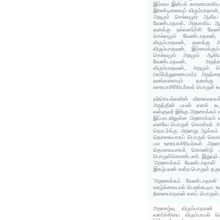
இம்மை இன்பக் காரணமாகிய 
இரண்டினையும் விரும்பாதான்,
அறமும் செல்வமும் ஆகிய 
வேண்டாதான், அறமாகிய ஆக
தனக்கு நல்வளர்ச்சி வேண
செல்வமும் வேண்டாதவன்
விரும்பாதவன், தனக்கு அ
விரும்பாதவன், இம்மைக்கு
செல்வமும் அறமும் ஆகி
வேண்டாதவன், அறத்த
விரும்பாதவன், அறமும் 
(உயிர்த்துணையாம்) அறத்தை
நலங்களையும் தனக்
உரையாசிரிரியர்கள் பொருள் கூ
நற்செயல்களின் விளைவாகக் 
அறத்தின் பயன் எனக் கூ
வள்ளுவர் இங்கு அறனாக்கம் என
இப்பாடலிலுள்ள பிறனாக்கம் 
எனவே பொருள் கொள்வர். அ
தொடர்க்கு அறனது ஆக்கம் 
தொகையாகப் பொருள் கொள்
பல உரையாசிரியர்கள் அறன
தொகையாகக் கொண்டு அற
பொருள்கொண்டனர். இதுவும் ச
'அறனாக்கம் வேண்டாதான்
இகழ்பவன் என்ற பொருள் தரு
'அறனாக்கம் வேண்டாதான்
வாழ்க்கையால் பெறக்கூடிய 
நினையாதவன் எனப் பொருள்பட
அறவாழ்வு விரும்பாதவன் 
வளர்ச்சியை விரும்பாமல் 