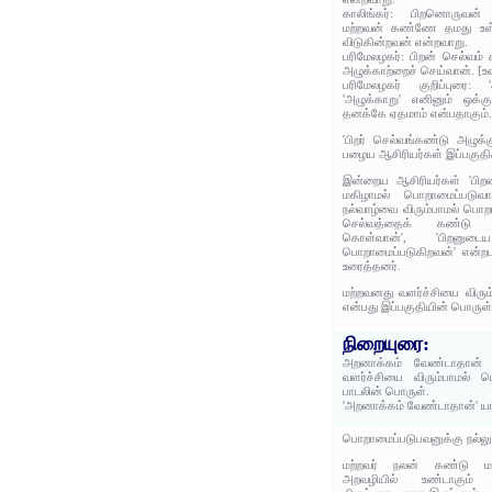
காலிங்கர்: பிறனொருவன்
மற்றவன் கண்ணே தமது உள்
விடுகின்றவன் என்றவாறு.
பரிமேலழகர்: பிறன் செல்வம
அழுக்காற்றைச் செய்வான். [உ
பரிமேலழகர் குறிப்புரை: '
'அழுக்காறு' எனினும் ஒக்க
தனக்கே ஏதமாம் என்பதாகும்
'பிறர் செல்வங்கண்டு அழுக்
பழைய ஆசிரியர்கள் இப்பகுதிக
இன்றைய ஆசிரியர்கள் 'பிற
மகிழாமல் பொறாமைப்படுவ
நல்வாழ்வை விரும்பாமல் பொற
செல்வத்தைக் கண்டு 
கொள்வான்', 'பிறனு
பொறாமைப்படுகிறவன்' என்றபட
உரைத்தனர்.
மற்றவனது வளர்ச்சியை விரு
என்பது இப்பகுதியின் பொருள்
நிறையுரை:
அறனாக்கம் வேண்டாதான் 
வளர்ச்சியை விரும்பாமல் 
பாடலின் பொருள்.
'அறனாக்கம் வேண்டாதான்' யா
பொறாமைப்படுபவனுக்கு நல்லுயர
மற்றவர் நலன் கண்டு ம
அறவழியில் உண்டாகும் 