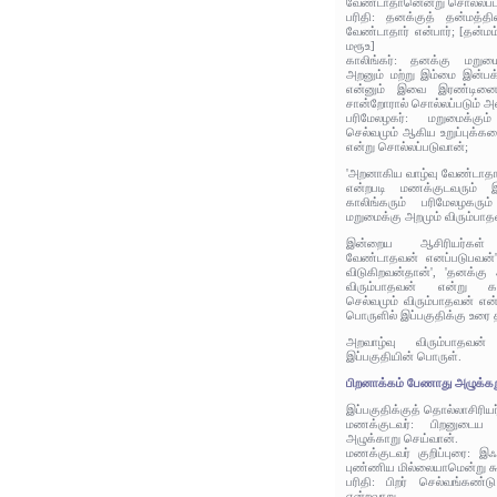
வேண்டாதானென்று சொல்லப்ப
பரிதி: தனக்குத் தன்மத்த
வேண்டாதார் என்பார்; [தன்மம
மரூஉ]
காலிங்கர்: தனக்கு மறு
அறனும் மற்று இம்மை இன்ப
என்னும் இவை இரண்டினையு
சான்றோரால் சொல்லப்படும் 
பரிமேலழகர்: மறுமைக்கும
செல்வமும் ஆகிய உறுப்புக்
என்று சொல்லப்படுவான்;
'அறனாகிய வாழ்வு வேண்டாதா
என்றபடி மணக்குடவரும் இ
காலிங்கரும் பரிமேலழகரும
மறுமைக்கு அறமும் விரும்பா
இன்றைய ஆசிரியர்கள்
வேண்டாதவன் எனப்படுபவன்',
விடுகிறவன்தான்', 'தனக்கு
விரும்பாதவன் என்று கரு
செல்வமும் விரும்பாதவன் என்
பொருளில் இப்பகுதிக்கு உரை 
அறவாழ்வு விரும்பாதவன்
இப்பகுதியின் பொருள்.
பிறனாக்கம் பேணாது அழுக்கறு
இப்பகுதிக்குத் தொல்லாசிரிய
மணக்குடவர்: பிறனுடைய 
அழுக்காறு செய்வான்.
மணக்குடவர் குறிப்புரை: இஃ
புண்ணிய மில்லையாமென்று கூற
பரிதி: பிறர் செல்வங்கண்ட
என்றவாறு.