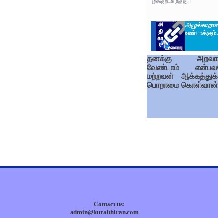
இக்குறட்கருத்து.
அழுக்காறா
உண்டாக்கும்.
தனக்கு அறவாழ்
வேண்டாம் என்ப
மற்றவன் ஆக்கத்துக்க
பொறாமை கொள்வான்
Contact us:
admin@kuralthiran.com