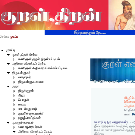
இத்தளத்துள் தேட...
செல்க:
முகப்பு
|
முகப்பு
குறள் திறன் தேர்வு
கணிஞன் குறள் திறன் பட்டியல்
குறள் எ
அதிகார விளக்கம் தேர்வு
கணிஞன் அதிகார விளக்கப்பட்டியல்
திருவள்ளுவர்
வள்ளுவர்
திருவள்ளுவமாலை
குறள்
திருக்குறள்
அறம்
விழுப்ப
பொருள்
இல்லையா
காமம்
அழுக்க
பாட வேறுபாடு
(அதிகா
குறளில் குறைகள்?
1
எண்:
நறுஞ்செய்திகள்
பொழிப்பு (மு வரதராசன்):
யார
குறளும் உரையும்
இல்லாதிருக்கப் பெற்றால், ஒர
உரை ஆசிரியர்கள்
மேம்பாடான பேறுகளில் அதற்க
அதிகார விளக்கம் தேடல்
இல்லை.