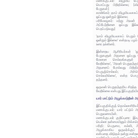
மணக்குடவர்: விழுமிய பே
யொப்பது பிறிதில்லை; [வி
பேறுகள்]
காலிங்கர்: தாம் விழுமியவாகப
ஒப்பது ஒன்றும் இல்லை;
பரிமேலழகர்: மற்று அவன் 
அப்பேற்றினை ஒப்பது இல்லை
பெறப்படுவது]
'தாம் விழுமியவாகப் பெறும்
ஒன்றும் இல்லை' என்றபடி பழம்
உரை நல்கினர்.
இன்றைய ஆசிரியர்கள் 'ஒ
பேறுகளுள் அதனை ஒப்பது வே
மேலான செல்வங்களுள
வேறில்லை', 'அவன் பெறுதற்
அதனைப் போல்வது பிறிதிய
பெருஞ்செல்வம்; அச்செ
செல்வமில்லை', என்ற பொரு
தந்தனர்.
ஒருவன் பெறுதற்குரிய சிறந்
வேறில்லை என்பது இப்பகுதியி
யார் மாட்டும் அழுக்காற்றின்
இப்பகுதிக்குத் தொல்லாசிரிய
மணக்குடவர்: யார் மட்டும்
பெறுவனாயின்.
மணக்குடவர் குறிப்புரை: இ
யெல்லா நன்மையினும் மிக்கத
பரிதி: பெருமை, கல்வி, அ
அழுக்காகிய ஒருவர்க்குப
என்பதை விடுதல் நன்று என்றவ
காலிங்கர்: யாவர் மாட்டாயினு