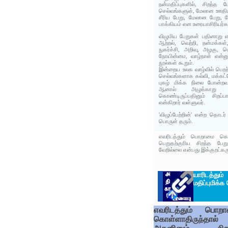
நன்மதிப்புகளில், சிறந்த
செல்வங்களுள், மேலான ஊதிய
சீரிய பேறு, மேலான பேறு, ம
பாக்கியம் என உரையாசிரியர்க
விழுமிய பேறுகள் பதினாறு எ
ஆற்றல், வெற்றி, நன்மக்கள
நுகர்ச்சி, அறிவு, அழகு,
நோயின்மை, வாழ்நாள் என்னு
நூல்கள் கூறும்.
இன்றைய உலக வாழ்வில் பெறற
செல்வங்களாக கல்வி, மக்கட்ப
புகழ் மிக்க நிலை போன்றவ
ஆனால் அழுக்காறு 
கொண்டிருப்பதினும் சிறப
என்கிறார் வள்ளுவர்.
'விழுப்பேற்றின்' என்ற தொடர
பொருள் தரும்.
எவரிடத்தும் பொறாமை கொள
பெறுதற்குரிய சிறந்த பே
வேறில்லை என்பது இக்குறட்கரு
யாரிடத்து
மதிப்புமிக்க
எவரிடத்தும் பொற
கொள்ளாதிருந்தால்