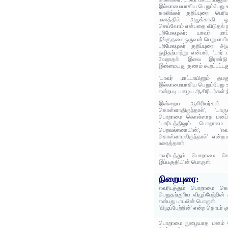
இல்லாமையாகிய பெறும்பேறு உ
காலிங்கர் குறிப்புரை: பெ
மனத்தில் அழுக்காகி ஒரு
செய்வோம் என்பதை விடுதல் நன
பரிமேலழகர்: யாவர் மாட்ட
நீங்குதலை ஒருவன் பெறுமாயி
பரிமேலழகர் குறிப்புரை: அழ
ஒழிதற்பாற்று என்பார், 'யார்
வேறாதல். இவை இரண்டு ப
இன்மையது குணம் கூறப்பட்டத
'யாவர் மாட்டாயினும் தம
இல்லாமையாகிய பெறும்பேறு உ
என்றபடி பழைய ஆசிரியர்கள் இ
இன்றைய ஆசிரியர்கள் '
கொள்ளாதிருந்தால்', 'ய
பொறாமை கொள்ளாத மனப்பண்
'யாரிடத்திலும் பொறாமை
பெறவல்லனாயின்', 'எ
கொள்ளாமலிருந்தால்' என்றபட
உரைத்தனர்.
எவரிடத்தும் பொறாமை கொள
இப்பகுதியின் பொருள்.
நிறையுரை:
எவரிடத்தும் பொறாமை கொள
பெறுதற்குரிய விழுப்பேற்றி
என்பது பாடலின் பொருள்.
'விழுப்பேற்றின்' என்ற தொடர் 
பொறாமை நுழையாத மனம் க