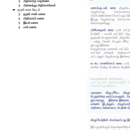
அதிகாரத் தெரிவில்
அனைத்து அதிகாரங்கள்
மணக்குடவர் உரை:
விழுமிய
குறள்-உரை தேடல்
அழுக்காறு செய்யாமை
குறள் எண் வகை
அப்பெற்றியினை யொப்பது பிற
அதிகாரம் வகை
இஃது அழுக்காறு செய்யாம
இயல் வகை
மிக்கதென்றது.
பால் வகை
பரிமேலழகர் உரை:
யார் மாட்
பெறின் - யாவர் மாட்டும் அழ
ஒருவன் பெறுமாயின்; விழுப்ப
- மற்று அவன் பெறும் சீரி
ஒப்பது இல்லை.
(அழுக்காறு பகைவர் மாட்டும் ஒ
மாட்டும்' என்றார். அன்ம
பாட்டானும் அழுக்காறு இன்மை
வ சுப மாணிக்கம் உரை:
யார
எனின் சிறந்த மேன்மை வேறில
பொருள்கோள் வரிஅமைப்பு:
யார் மாட்டும் அழுக்காற்றின் 
அஃதொப்பது இல்லை.
பதவுரை: விழு-சீரிய, விழும
பெறுகின்ற வாய்ப்புகளுள்; அ
ஒப்பானது; இல்லை-இல்லை; யா
எல்லார் இடத்தும்; அழுக்கா
அன்மை-அல்லாமை; பெறின்-பெற
விழுப்பேற்றின் அஃதொப்பது இ
இப்பகுதிக்குத் தொல்லாசிரிய