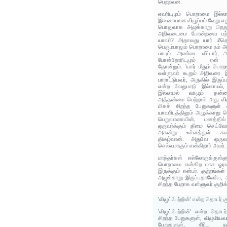
பெற்றவன்.
எவரிடமும் பொறாமை இல்லாம
இணையான விழுப்பம் வேறு எது
பொதுவாக அழுக்காறு பிறர
அறிவுடைமை போன்றவை பற்றி
யாவர்? அதாவது யார் மீத
பெரும்பாலும் பொறாமை நம் அரு
பாயும். அண்டை வீட்டார், 
போன்றோரிடமும் ஏன் நண
தோன்றும். 'யார் மீதும் ப
வள்ளுவர் கூறும் அறிவுரை.
பாராட்டுபவர், அருகில் இரு
என்ற வேறுபாடு இல்லாமல்,
இல்லாமல் வாழும் தன்மை
அத்தன்மை பெற்றால் அது வி
மிகச் சிறந்த பேறுகளுள் 
யாவரிடத்திலும் அழுக்காற
பெறுவானாயின், மனத்தில்
ஒருவர்க்கும் தீமை செய்வ
அகன்று உள்ளத்துள் கலக
திகழ்வான். அதுவே ஒருவ
செல்வமாகும்‌ என்கிறார் அவர்.
மாந்தர்கள் எல்லோருக்குள்ள
பொறாமை என்கிற மாசு ஓர
இருக்கும் என்பர். குற்றங்க
அழுக்காறு இருப்பதாலேயே, 
சிறந்த பேறாக வள்ளுவர் குறிக்
'விழுப்பேற்றின்' என்ற தொடர் 
'விழுப்பேற்றின்' என்ற தொடர
சிறந்த பேறுகளுள், விழுமியவா
பேறுகளுள், சீரிய நன்