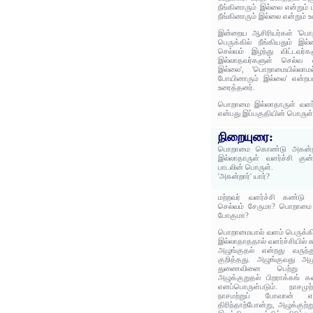
நீங்கினாரும் இல்லை என்றும்
நீங்கினாரும் இல்லை என்றும் 
இன்றைய ஆசிரியர்கள் 'பொற
பெருக்கில் நீங்கியதும் இ
செல்வம் இழந்து விட்டவர்
இல்லாதவர்களுள் செல்வ வளர
இல்லை', 'பொறாமையில்லாமல
போயினாரும் இல்லை' என்றபட
உரைத்தனர்.
பொறாமை இல்லாதாருள் வளர்ச
என்பது இப்பகுதியின் பொருள்
நிறையுரை:
பொறாமை கொண்டு அகன்றா
இல்லாதாருள் வளர்ச்சி குன
பாடலின் பொருள்.
'அகன்றார்' யார்?
மற்றவர் வளர்ச்சி கண்டு 
செல்வம் சேருமா? பொறாமை 
போகுமா?
பொறாமையால் வளம் பெருக்க
இல்லாதாததால் வளர்ச்சியில் 
அழுங்குதல் என்றது வருந்த
குறித்தது. அழுங்குவது அழ
துணைவினை பெற்று அழு
அழுக்குறுதல் பிறராக்கங் 
எனப்பொருள்படும். நாசமு
நாசமற்றுப் போவான் 
திரிந்தாற்போன்று, அழுக்குற்