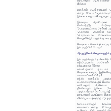
பரிமேலழகர்: அழுக்காற்றைச்
இல்லை;
மனத்தில் அழுக்குடையார் ச
என்று பரிதியும் அழுக்காற்றை
இல்லை என்று பரிமேலழகரும் இப
இன்றைய ஆசிரியர்கள
செல்வத்திற் பெரியர
'பொறாமையினால் செல்வம் அதி
'பொறாமை கொண்டு பெரிய
'பொறாமையால் செல்வராயி
பொருளில் இப்பகுதிக்கு உரை 
பொறாமை கொண்டு வாழ்வு சி
இப்பகுதியின் பொருள்.
அஃது இல்லார் பெருக்கத்தில் தீ
இப்பகுதிக்குத் தொல்லாசிரிய
பரிப்பெருமாள்: அச்செயல்
நீங்கினாரும் இல்லை.
பரிப்பெருமாள் குறிப்புரை
கேடில்லை என்றார். இதில் கே
காணலாம் என்கின்றார்.
பரிதி: மனத்தில் அழுக்க
லட்சுமியை நீங்கியதும் இல்லை
பரிமேலழகர்: அச்செயல் இ
நீங்கினாரும் இல்லை. [அ
அழுக்காற்றைச் செய்யாதவர்]
பரிமேலழகர் குறிப்புரை: இவை
ஆக்கமும் வருவதற்கு ஏது ஒருங
செவ்வியார்க்குக் கேடில
காணலாம் என்று பரிப்பெரு
கூறினார். பரிதி மனத்தில் அழ