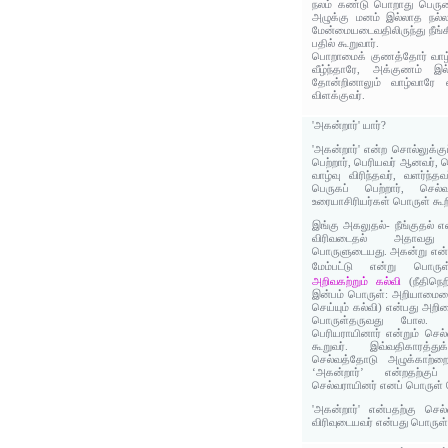
நலம் கண்டு பொறாது பெரு
அழுக்கு மனம் இல்லாத நல்ல
மேன்மையடைவதிலிருந்து நீங்
பதில் கூறுவார்.
பொறாமைக் குணத்தோர் வாழ்
வீழ்ந்தாரே, அக்குணம் இல
தோன்றினாலும் வாழ்வாரே எ
விளக்குவர்.
'அகன்றார்' யார்?
'அகன்றார்' என்ற சொல்லுக்கு
பெற்றார், பெரியவர் ஆனவர், ச
வாழ்வு விரிந்தவர், வளர்ந்த
பெருகப் பெற்றார், செல்
உரையாசிரியர்கள் பொருள் கூற
இங்கு அகலுதல்- நீங்குதல் 
விரிவடைதல் அதாவது 
பொருளுடையது. அகன்று என்ற
மேம்பட்டு என்று பொருள
அறிவகற்றும் கல்வி
(நீதிநெற
இன்பம் பொருள்: அறியாமையை
செய்யும் கல்வி) என்பது அறிவ
பொருள்தருவது போல. ‘அக
பெரியராயினார் என்றும் செல
கூறுவர். இவ்வதிகாரத்து
செல்வத்தோடு அழுக்காற்ற
‘அகன்றார்’ என்றதற்கு
செல்வராயினர் எனப் பொருள் 
'அகன்றார்' என்பதற்கு செல்
விரிவுடையவர் என்பது பொருள்