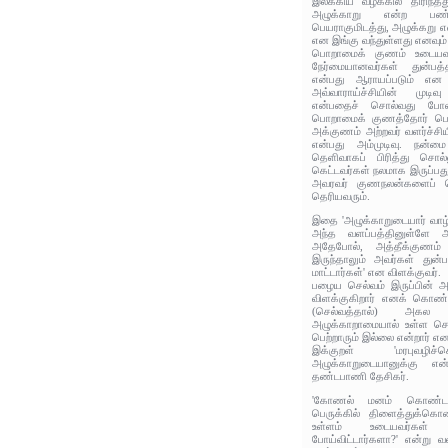
இலக்கிய வழக்கில் திரிந
அழுக்காறு என்ற பண்
பெயராகுமிடத்து, அழுக்கறு என
என இங்கு வந்துள்ளது எனவும் 
பொறாமைக் குணம் உடையவர்
நேர்மையானவர்கள் துன்பத்
என்பது ஆராயப்படும் என 
அவ்வாராய்ச்சியின் முடி
என்பதைச் சொல்வது போல
பொறாமைக் குணத்தோர் பெர
அக்குணம் அற்றவர் வளர்ச்சி
என்பது அம்முடிவு. நன்
தெளிவாகப் பிரித்து சொல்
கெட்டவர்கள் நலமாக இருப்பதும
அவரவர் குணநலன்களைப் பொ
தெரியவரும்.
இதை 'அழுக்காறுடையார் வாழ
அந்த வளப்பத்தினுள்ளே 
அதேபோல், அத்தீக்குணம் 
இருந்தாலும் அவர்கள் து
மாட்டார்கள்' என விளக்குவர்.
பழைய செல்வம் இருப்பின் அ
விளக்குகிறார் எனக் கொண்ட
(செல்வத்தால்) அகல வ
அழுக்காறாமையால் உள்ள செல்
பெற்றாரும் இல்லை என்றார் என
இக்குறள் 'மரபுவழிச்
அழுக்காறுடையானுக்கு என்
தண்டபாணி தேசிகர்.
'கோணல் மனம் கொண்டவர்
பெருக்கில் திளைத்துக்கொண்
உள்ளம் உடையவர்கள் எ
போய்விட்டார்களா?' என்று வள