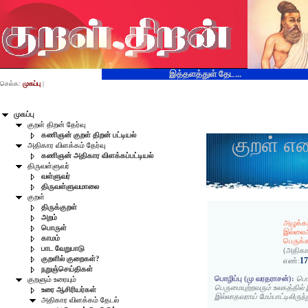
இத்தளத்துள் தேட...
செல்க:
முகப்பு
|
முகப்பு
குறள் திறன் தேர்வு
கணிஞன் குறள் திறன் பட்டியல்
குறள் எ
அதிகார விளக்கம் தேர்வு
கணிஞன் அதிகார விளக்கப்பட்டியல்
திருவள்ளுவர்
வள்ளுவர்
திருவள்ளுவமாலை
குறள்
திருக்குறள்
அறம்
அழுக்க
பொருள்
இல்லைஅ
காமம்
பெருக்கத
பாட வேறுபாடு
(அதிகா
குறளில் குறைகள்?
1
எண்:
நறுஞ்செய்திகள்
பொழிப்பு (மு வரதராசன்):
பொற
குறளும் உரையும்
பெருமையுற்றவரும் உலகத்தி
உரை ஆசிரியர்கள்
இல்லாதவராய் மேம்பாட்டிலிருந்
அதிகார விளக்கம் தேடல்