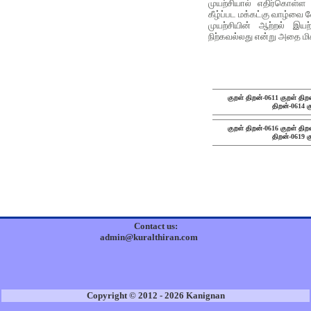
முயற்சியால் எதிர்கொள்ள 
கீழ்ப்பட மக்கட்கு வாழ்வை 
முயற்சியின் ஆற்றல் இயற
நிற்கவல்லது என்று அதை மிக உ
குறள் திறன்-0611
குறள் திற
திறன்-0614
க
குறள் திறன்-0616
குறள் திற
திறன்-0619
க
Contact us:
admin@kuralthiran.com
Copyright © 2012 - 2026 Kanignan