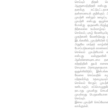
செய்யும் திறன் பெற்
ஆளுமைத்திறன் என்பது
தனக்கு கட்டுபட்டத
தன்மையைக் குறிக்கும்.
முயற்சி என்றும் உழைப்ப
முயற்சி என்பது ஒழுக்க
போன்று ஒருவனிடமிருந்து
நிற்கவல்ல உயர்வாழ்வுப்
செல்வம், புகழ் வேண்டியி
முதற்கண் வேண்டுவது த
இடங்களில், முயற்சியின் 
அதுவே மாந்தர் வாழ்வி
பேசப்படுவதைக் காணலாம
செல்வம் முயற்சியால் 
என்பது வள்ளுவரி
ஆள்வினையுடைமை தனி
சுற்றத்தின் துயர் கள
செயலை அரைகுறையாக வ
ஒதுக்கிவிடும்; இன்பங்
வேலை செய்வதில் கரு
மற்றவர்க்கு உதவமுடிய
செல்வம் சேரும்; முயற
உண்டாகும்; எப்பொழுத
நாடாது முயன்று செயல
முயல்வது பெருவலியான 
செய்யும்.
இவை முயற்சி செய்வோரை
வாக்குகள்.