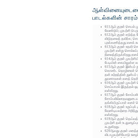
ஆள்வினையுடைமை
பாடல்களின் சாரம்
611ஆம் குறள் செயல் ம
வேண்டும்; முயற்சி பெர
612ஆம் குறள் எடுத
விடுதலைத் தவிர்க; செ
புறக்கணித்தது எனக் கூ
613ஆம் குறள் உதவி செய
முயற்சி என்று சொல்லப்
நிலைத்திருக்கிறது எனச
614ஆம் குறள் முயற்சியி
பேடியின் கையிலுள்ள வ
615ஆம் குறள் இன்பம் 
கொண்ட தொழிலைச் செய
தன் சுற்றத்தின் துன்பம
தூணாவான் எனத் தெரிவ
616ஆம் குறள் முயற்சி 
செய்யாமல் இருத்தல் ஒ
என்கிறது.
617ஆம் குறள் சோம்பல
சோம்பலில்லாதவனுடைய 
தங்கியிருப்பாள் எனச் 
618ஆம் குறள் உறுப்புக்
வேண்டியவற்றை அறிந்து
என்கிறது.
619ஆம் குறள் தெய்வத
முயற்சி தன் உடலுழைப்ப
கூறுகிறது.
620ஆவது குறள் மனத்தள
விடாமுயற்சியோடு உழைப