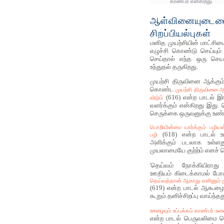
காண்பர் என்கிறது.
ஆள்வினையுடைமை
சிறப்பியல்புகள்
மனித முயற்சியின் மாட்சிம
எழுச்சி கொண்டு செய்யும்
செய்தால் எந்த ஒரு செயலை
உந்துதல் தருகிறது.
முயற்சி திருவினை ஆக்க
கொண்ட
முயற்சி திருவினை ஆக
(616) என்ற பாடல் இ
விடும்
வளர்க்கும் என்கிறது இது
செருக்கை ஒருவனுக்கு உண்
பொறியின்மை யார்க்கும் பழி
(618) என்ற பாடல் உ
பழி
அளிக்கும் படலாக உள்ளது
முயலாமையே குற்ற்ம் எனச் 
'தெய்வம் நோக்கியிராது 
ஊதியம் கிடைக்காமல் போகா
தெய்வத்தான் ஆகாது எனினும் மு
(619) என்ற பாடல் ஆகூழைமட
கூறும் தனிச்சிறப்பு வாய்ந்தது
ஊழையும் உப்பக்கம் காண்பர் உலை
என்ற பாடல் பெருவலிமை 