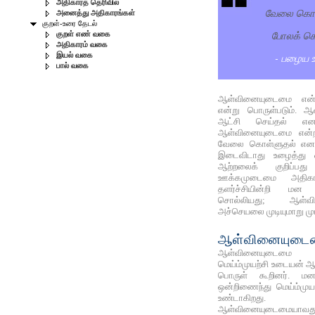
அதிகாரத் தெரிவில்
வேலை கொள
அனைத்து அதிகாரங்கள்
குறள்-உரை தேடல்
போலக் க
குறள் எண் வகை
அதிகாரம் வகை
- பழைய 
இயல் வகை
பால் வகை
ஆள்வினையுடைமை என்
என்று பொருள்படும். 
ஆட்சி செய்தல் எ
ஆள்வினையுடைமை என்
வேலை கொள்ளுதல் என ம
இடைவிடாது உழைத்து 
ஆற்றலைக் குறிப்பது
ஊக்கமுடைமை அதிகா
தளர்ச்சியின்றி மன
சொல்லியது; ஆள்வ
அச்செயலை முடியுமாறு மு
ஆள்வினையுடை
ஆள்வினையுடைமை எ
மெய்ம்முயற்சி உடையன் ஆ
பொருள் கூறினர். மனஊ
ஒன்றிணைந்து மெய்ம்ம
உண்டாகிறது.
ஆள்வினையுடைமையாவத