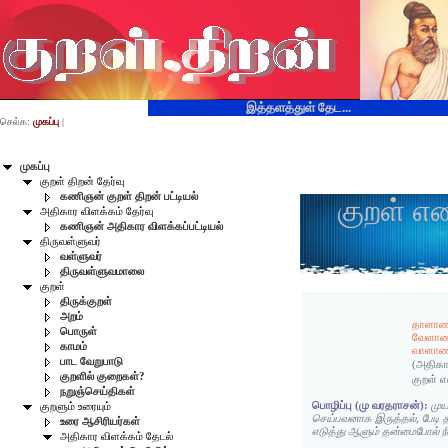
இத்தளத்துள் தேட...
செல்க:
முகப்பு
|
முகப்பு
குறள் திறன் தேர்வு
கணிஞன் குறள் திறன் பட்டியல்
குறள் எ
அதிகார விளக்கம் தேர்வு
கணிஞன் அதிகார விளக்கப்பட்டியல்
திருவள்ளுவர்
வள்ளுவர்
திருவள்ளுவமாலை
குறள்
திருக்குறள்
அறம்
தாளாண
பொருள்
வேளாண
காமம்
வாளாண
பாட வேறுபாடு
(அதிகா
குறளில் குறைகள்?
குறள் 
நறுஞ்செய்திகள்
பொழிப்பு (மு வரதராசன்):
முய
குறளும் உரையும்
செய்பவனாக இருத்தல், பேடி
உரை ஆசிரியர்கள்
எடுத்து ஆளும் தன்மைபோல் ந
அதிகார விளக்கம் தேடல்