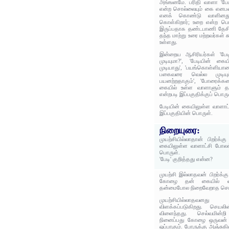
அங்ஙனமே. பரிதி வாளா 'பேடி'
என்ற சொல்லையும் கை எனப
எனக் கொண்டு வாளினத
கொள்கிறார்; உறை என்ற பொ
இருப்பதாக தண்டபாணி தேசிகர்
தந்த மாற்று உரை மற்றவர்கள
உள்ளது.
இன்றைய ஆசிரியர்கள் 'பேட
முடியுமா?', 'பேடியின் க
முடியாது', 'பயங்கொள்ளியா
பகைவரை வெல்ல முடியு
பயனற்றதாகும்', 'போரைக்கண
கையில் உள்ள வாளாளும் த
என்றபடி இப்பகுதிக்குப் பொரு
பேடியின் கையிலுள்ள வாளாட
இப்பகுதியின் பொருள்.
நிறையுரை:
முயற்சியில்லாதான் பிறர்க்
கையிலுள்ள வாளாட்சி போலக்
பொருள்.
'பேடி' குறித்தது என்ன?
முயற்சி இல்லாதவன் பிறர்க்
கோழை தன் கையில் வ
தன்மைபோல நிறைவேறாத செயல
முயற்சியில்லாதவனத
விளக்கப்படுகிறது. செயலி
விளைந்தது. செல்வமின்
நினைப்பது கோழை ஒருவன் 
ஒப்பாகும். போருக்கு அஞ்சுக