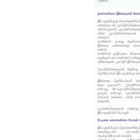
அழியும்.
தாளாண்மை இல்லாதான் வே
இப்பகுதிக்குத் தொல்லாசிரிய
மணக்குடவர்: முயற்சியில்லாதான
பரிப்பெருமாள்: முயற்சியில்லாத
பரிதி: முயற்சியில்லாதவன்
என்றால்;
காலிங்கர்: தனது ஆண்மைக
இல்லாத மன்னவனது கை
எனின்;
காலிங்கர் குறிப்புரை: வேள
வழங்கும் கை வண்ணம் என்றத
பரிமேலழகர்: முயற்சி இல்லாத
'முயற்சியில்லாதான் பிறர்க்க
ஆசிரியர்கள் இப்பகுதிக்கு உர
இன்றைய ஆசிரியர்கள் 'உழைப
உதவ முடியுமா?', 'முயற்சியி
என்பது', 'விடாமுயற்சியில்
முடியும் என்பது', 'முயற்சி
செய்யும் தன்மை', என்ற பொ
தந்தனர்.
முயற்சியில்லாதான் பிறர்க
இப்பகுதியின் பொருள்.
பேடிகை வாளாண்மை போலக் க
இப்பகுதிக்குத் தொல்லாசிரிய
மணக்குடவர்: படைகண்
பிடித்தாற்போலக் கெடும்.
மணக்குடவர் குறிப