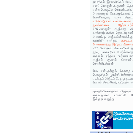
நாமக்கல் இராமலிங்கம் பேடி
எனப் பொருள் கூறுவார். தொல
என்ற பொருளே கொண்டனர். பால
அனைவரும் கோழைத்தனம் க
பேசுகின்றனர். வாள் தொடர
வாளொடுஎன் வன்கண்ணர் அ
நுண்ணவை அஞ்சுபவ
726.பொருள்: அஞ்சாத வீர
வாளோடு என்ன தொடர்பு உண்
அவைக்கு அஞ்சுகின்றவர்க்
உண்டு?) என்றும்
பகையகத
அவையகத்து அஞ்சும் அவன்க
727 பொருள்: அவையினிடத்த
நூல், பகைவரின் போர்க்களத்
கையில் ஏந்திய கூர்மைய
அஞ்சும் குணம் கொண்டவ
சொல்லியுள்ளார்.
பேடி என்பதற்குக் கோழை
பொருத்தம். முயற்சி இல்லா
எதற்கும் அஞ்சும் பேடி ஒரு
போலச் செயலின்றி ஒழியும் என்
முயற்சியில்லாதான் பிறர்க்
கையிலுள்ள வாளாட்சி ப
இக்குறட்கருத்து.
ஆள்வினைய
உதவிசெய்தல