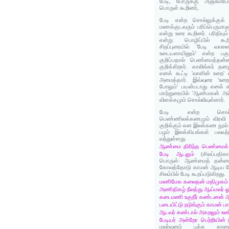
பேடி, போருக்கு அஞ்சும்பே
பொருள் கூறினர்,
பேடி என்ற சொல்லுக்குக
மணக்குடவரும் பரிப்பெருமாள
என்று உரை கூறினர். பரிதியு
என்று பொழிப்பில் கூறி
சிறப்புரையில் 'பேடி வா
உடையளாயினும்' என்ற பகு
குறிப்பதால் பெண்மைத்தன
குறிக்கிறார். காலிங்கர் த
எனக் கூட்டி 'வாளின் உறை' 
அமைத்தார். இவ்வுரை 'உற
போலும்' பயன்படாது எனக் 
மாற்றுரையில் 'ஆண்மகன் அல்
விளக்கமும் சொல்லியுள்ளார்.
பேடி என்ற சொல்
பெண்ணிலக்கணமும் விரவி ஒ
குறிக்கும் என இலக்கண நூல் 
பழம் இலக்கியங்கள் பலவற்
வந்துள்ளது.
ஆண்மை திரிந்த பெண்மைக்
பேடி ஆடலும்
(சிலப்பதிக
பொருள்: ஆண்மைத் தன்மைய
கோலத்தோடு காமன் ஆடிய பேட
சிலம்பில் பேடி கூறப்படுகிறது.
மணிமேக கலைதன் மதிமுகம் 
அணிதிகழ் நீலத்து ஆய்மலர் ஓ
கடைமணி உகுநீர் கண்டனன் 
படையிட்டு நடுங்கும் காமன்
ஆடவர் கண்டால் அகறலும் உ
பேடியர் அன்றோ பெற்றியின் ந
மலர்வனம் புக்க கா