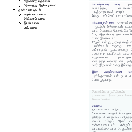
அதிகாரத் தெரிவில்
மணக்குடவர் உரை:
முய
அனைத்து அதிகாரங்கள்
உபகரித்தல், படைகண்
குறள்-உரை தேடல்
பிடித்தாற்போலக் கெடும்.
குறள் எண் வகை
இஃது அறம் செய்யமாட்டானென
அதிகாரம் வகை
பரிமேலழகர் உரை:
தாளாண்மை
இயல் வகை
- முயற்சி இல்லாதவன் உபக
பால் வகை
வாள் ஆண்மை போலக் கெடும்
பேடி அதனிடைத் தன் கையி
போல இல்லையாம்.
('ஆள்' என்பது முதல்நிலைத் 
பணிகோடற் கருத்து உடை
அச்சத்தால் முடியாதவாறு 
பலர்க்கும் உபகரித்தற் கரு
வறுமையான் முடியாதுஎன
என்பதற்கு வாளாற் செய்யும்
உளர். இதனான் அஃது இல்லாதானத
இரா சாரங்கபாணி 
பிறர்க்குதவுதல் என்பது பேட
போல முடியாது.
பொருள்கோள் வரிஅமைப்பு:
தாளாண்மை இல்லாதான் வேள
போலக் கெடும்.
பதவுரை:
தாளாண்மை-முயற்சி; இல
வேளாண்மை-உதவி செய்தல்
திரிந்த பெண்தன்மை மிகுந்த
பெண் என்றும் ஆண் எ
தன்மையுடையவர் என்றும
வாளாண்மை-வாள் ஆளுதற்றன