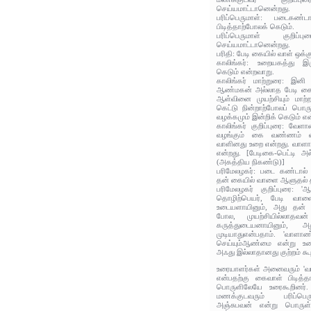
செய்யமாட்டானென்றது.
பரிப்பெருமாள்: படைகண்ட
பிடித்தாற்போலக் கெடும்.
பரிப்பெருமாள் குறி
செய்யமாட்டானென்றது.
பரிதி: பேடி கையில் வாள் ஒக்க
காலிங்கர்: உறையகத்து 
கெடும் என்றவாறு.
காலிங்கர் மாற்றுரை: இனி 
ஆண்மகன் அல்லாத பேடி கைப
ஆள்வினை முயற்சியும் மாற்ற
கெட்டு நின்றாற்போலப் பொருவ
வழக்கமும் இன்றிக் கெடும் எ
காலிங்கர் குறிப்புரை: வேள
வழங்கும் கை வண்ணம் என
வாளினது உறை என்றது. வாளா
என்றது. [பேடிகை-பெட்டி அ
(அகத்திய நிகண்டு)]
பரிமேலழகர்: படை கண்டால்
தன் கையில் வாளை ஆளுதல் 
பரிமேலழகர் குறிப்புரை: '
தொழிற்பெயர், பேடி வாள
உடையளாயினும், அது தன் அ
போல, முயற்சியில்லாதவன் 
கருத்துடையனாயினும்,
முடியாதுஎன்பதாம். 'வாளா
செய்யும்ஆண்மை என்று உரை
அஃது இல்லாதானது குற்றம் கூற
உரையாளர்கள் அனைவரும் 'வ
என்பதற்கு கைவாள் பிடித்
பொருளிலேயே உரைகூறினர்.
மணக்குடவரும் பரிப்பெ
அஞ்சுபவன் என்று பொருள் 