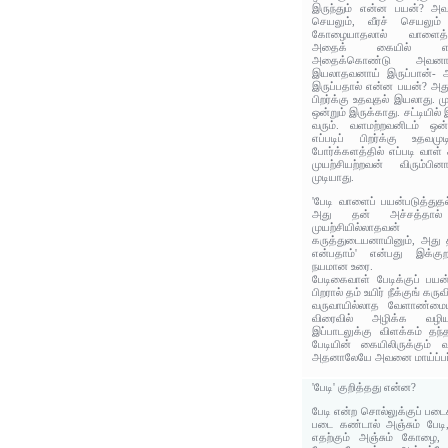
இருந்தும் என்ன பயன்? அ
செயலும், வீரச் செயலும்
கோழையாதலால் வாளைத்
அதைக் கையில் எடுக
அதைக்கொண்டு அவனா
இயலாதவனாய் இருப்பான்- 
இருப்பதால் என்ன பயன்? அத
பிறர்க்கு உதவுதல் இயலாது. 
ஒன்றும் இருக்காது. சட்டியில
வரும். வளமற்றவனிடம் ஒன்ற
எப்படிப் பிறர்க்கு உதவ
போர்க்களத்தில் எப்படி வாள
முயற்சியற்றவன் விரும்பி
முடியாது.
'பேடி வாளைப் பயன்படுத்துத
அது தன் அச்சத்தால்
முயற்சியில்லாதவன் 
கருத்துடையனாயினும், அது 
என்பதாம்' என்பது இக்கு
நயமான உரை.
பேடிகைவாள் பேடிக்குப் பயன
பிறரால் தம் உயிர் நீக்குங் க
வருவாயில்லாத வேளாண்மைய
விரைவில் அழிக்க வழி
இப்பாடலுக்கு விளக்கம் தந
பேடியின் கையிலிருக்கும் 
அதனாலேயே அவனை மாய்ப்பர் 
'பேடி' குறித்தது என்ன?
பேடி என்ற சொல்லுக்குப் படை
படை கண்டால் அஞ்சும் பேட
எதற்கும் அஞ்சும் கோழை, 