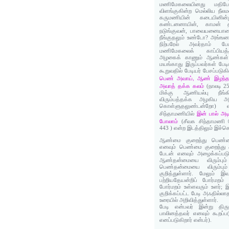
மணிமேகலையினது மதிபோல
விளங்குகின்ற மெல்லிய ந
கருமணியின் கடையினின்ற
கண்டனனாயின், காமன் த
நடுங்குவன், பாவையனையாள
நீங்குதலும் உண்டோ? அங்ஙன
நிற்பரேல் அவர்தாம் ப
மணிமேகலைக் காப்பியத்
அழகைக் காணும் ஆண்கள் ம
மயங்காது இருப்பவர்கள் பேடி
கூறுவதில் பேடியர் பேசப்படுகி
பெண் அவாய், ஆண் இழந்
அவாத் தக்க கலம்
(நாலடி 2
மிக்கு ஆணியல்பு நீங்
விரும்பத்தக்க அழகிய 
கொள்ளுதலுண்டன்றோ) 
இன் பால் அடி
சிந்தாமணியில்
போலாம்
(சீவக சிந்தாமணி 
443 ) என்ற இடத்திலும் இச்ச
ஆண்மை குறைந்து பெண்மை 
எனவும் பெண்மை குறைந்து 
பேடன் எனவும் அழைக்கப்பட
ஆண்தன்மையை விரும்பும
பெண்தன்மையை விரும்ப
குறித்துள்ளார். மேலும் இவ
பற்றியதேயன்றிப் போர்மறம் 
போர்மறம் உள்ளவரும் உளர்; இ
குறிக்கப்பட்ட பேடி அஃதில
உரையில் அறிவித்துள்ளார்.
பேடி என்பவர் இன்று திரு
பாலினத்தவர் எனவும் கூறப்பட
எனப்படுகிறார் என்பர்).