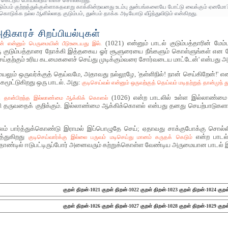
ெட்டுப் போய்விடும் எனச் சொல்கிறது.
டும்பம் குற்றத்துக்குள்ளாகதவாறு காக்கின்றவனது உடம்பு துன்பங்களையே போட்டு வைக்கும் ஏனமோ?
்கொடுக்க நல்ல ஆளில்லாத குடும்பம், துன்பம் தாக்க அடியோடு வீழ்ந்துவிடும் என்கிறது.
ிகாரச் சிறப்பியல்புகள்
(1021) என்னும் பாடல் குடும்பத்தாரின் ம
 என்னும் பெருமையின் பீடுஉடையது இல்.
குடும்பத்தாரை நோக்கி இத்தகைய ஓர் சூளுரையை நீங்களும் கொள்ளுங்கள் என வேண்ட
்தற்கும் உரிய கடமைகளைச் செய்து முடிக்கும்வரை சோர்வடைய மாட்டேன்' என்பது அ
ுயலும் ஒருவர்க்குத் தெய்வமே, அதாவது நல்லூழே, 'தள்ளிநில்! நான் செய்கிறேன்!
்கமூட்டுகிறது ஒரு பாடல். அது:
குடிசெய்வல் என்னும் ஒருவற்குத் தெய்வம் மடிதற்றுத் தான்முந் து
(1026) என்ற பாடலில் உள்ள இல்லாண்மை
த் தான்பிறந்த இல்லாண்மை ஆக்கிக் கொளல்
சி தருவதைக் குறிக்கும். இல்லாண்மை ஆக்கிக்கொளல் என்பது தனது செயற்பாடுகளா
லம் பார்த்துக்கொண்டு இராமல் இப்பொழுதே செய்; ஏதாவது சாக்குபோக்கு சொல்லி
த்துகிறது
என்ற பாடல்
குடிசெய்வார்க்கு இல்லை பருவம் மடிசெய்து மானம் கருதக் கெடும்
ொண்டில் ஈடுபட்டிருப்போர் அனைவரும் கற்றுக்கொள்ள வேண்டிய அருமையான பாடல் இ
குறள் திறன்-1021
குறள் திறன்-1022
குறள் திறன்-1023
குறள் திறன்-1024
குறள
குறள் திறன்-1026
குறள் திறன்-1027
குறள் திறன்-1028
குறள் திறன்-1029
குறள