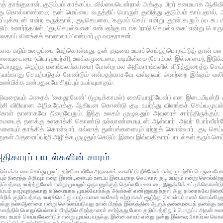
தாங்குவான். குடும்பம் காக்கப்படவில்லையென்றால் அக்குடி பிறர் சுமையாக ஆகிவிடு
அது கொல்லாண்மை; தன் மெய்யை வருத்திப் பொருள் குவித்து குடும்பம் காப்பதால், அ
்புக்கடன் என்ற கருத்தால், குடிசெயலை, 'கருமம் செய்' என்று குறள் கூறும் (வ சுப மாண
். உணர்ந்தபின், 'குடிசெயல்வகை' என்பதற்கு ஈடாக 'நாடு செயல்வகை' என்று பொருள்
லதாய் விளங்கக் காணலாம்' என்பார் மு வரதராசன்.
க்காக கடும் உழைப்பை மேற்கொள்வது, தன் குடியை உயரச்செய்தற்பொருட்டுத் தான் பல
ையுடைமை (விடாமுயற்சி), ஊக்கமுடைமை, மடியின்மை (சோம்பல் இல்லாமை), இடுக்கண
 பொழுது, அதற்கு மனங்கலங்காமை) போன்ற பல அதிகாரங்களில் விரித்துரைத்த செய்
தயங்காது செயற்படுதல் வேண்டும் என்பதற்காகவே வள்ளுவர் அவற்றை இங்கும் வலியு
ண்பிக்க உண்பதுவுமே சிறப்பும் உயர்வுமாகும்.
டுவதையும் அதைக் 'கைதூவேன்‌' ((முடிக்காமல்) கையொழியேன்) என இடையீடின்றி மு
முயற்சி விரிவான அறிவுநோக்கு ஆகியன கொண்டு குடி உயர்ந்து விளங்கச் செய்யமுயல்
்கோள் தானாகவே நிறைவேறும். இந்த உலகம் முழுவதும் அவரைச் சார்ந்திருக்கும்;
ையைத் தனக்கு உளதாக்கி கொண்டு நல்லாண்மையுடன் ஆள்வார். அவர் போர்வீரர்போல் 
ும் தாங்கிக் கொள்வார். எல்லாத் துன்பங்களையும் ஏற்றுக் கொள்வார். குடி செய்வா
ுகள் அதனைப்பற்றி அழிக்க முழுதும் கெடும். இவை இவ்வதிகாரப்பாடல்கள் தரும் செய
ிகாரப் பாடல்களின் சாரம்
டும்பக்கடமை செய்து முடிப்பதற்கிடையிலே அதனைக் கைவிட்டு நீங்கேன் என்ற முயற்சிப் பெருமைபோ
ியும் நிறைந்த அறிவும் என்ற இரண்டினையும் உடைய இடையறாத செயலால் குடி உயரும் என்று சொல்கிறத
ும்பத்தை உயர்த்துவேன் என்று முயலும் ஒருவனுக்குத் தெய்வமே உடையை இறுக்கிக் கட்டிக்கொண்டு ம
டும்பம் தாழ்வுறாதவாறு கடுமையாக முயல்வோர்க்கு அவர்கள் எண்ணுவதற்குள் அது தானாகவே நிறைவ
ன்றிக் குடும்பத்தை உயரச்செய்து வாழ்பவனை உலகோர் சுற்றமாகச் சூழ்ந்து கொள்வர் எனச் சொல்கிறத
க்கு நல்லஆண்மை என்று சொல்லப்படுவது தான் பிறந்த இல்லத்தின் ஆளுந் தன்மையைத் தனக்கு உண
ளத்தில் பொறுப்பெல்லாம் வீரத்தில் சிறந்தாரைச் சார்ந்தது போல குடும்பத்திலும் பொறுப்பு அதன் ச
ியை உயரச் செய்யவேண்டும் என்று முயல்பவருக்கு இன்ன காலம் என்று ஒன்று இல்லை; சோம்பல் கொண