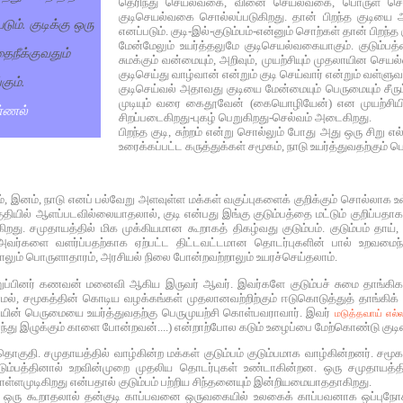
தெரிந்து செயல்வகை, வினை செயல்வகை, பொருள் செய
குடிசெயல்வகை சொல்லப்படுகிறது. தான் பிறந்த குடியை 
ும். குடிக்கு ஒரு
எனப்படும். குடி-இல்-குடும்பம்-என்னும் சொற்கள் தான் பிறந
மேன்மேலும் உயர்த்தலுமே குடிசெயல்வகையாகும். குடும்
ைநீக்குவதும்
சுமக்கும் வன்மையும், அறிவும், முயற்சியும் முதலாயின ச
குடிசெய்து வாழ்வான் என்றும் குடி செய்வார்‌ என்றும் வள்ளுவ
கும்.
குடிசெய்வல் அதாவது குடியை மேன்மையும் பெருமையும் சீ
முடியும் வரை கைதூவேன் (கையொழியேன்) என முயற்சியில
்ணல்
சிறப்படைகிறது-புகழ் பெறுகிறது-செல்வம் அடைகிறது.
பிறந்த குடி, சுற்றம் என்று சொல்லும் போது அது ஒரு சிறு 
உரைக்கப்பட்ட கருத்துக்கள் சமூகம், நாடு உயர்த்துவதற்கும
குலம், இனம், நாடு எனப் பல்வேறு அளவுள்ள மக்கள் வகுப்புகளைக் குறிக்கும் சொல்லாக 
ில் ஆளப்படவில்லையாதலால், குடி என்பது இங்கு குடும்பத்தை மட்டும் குறிப்பதாகக்
ுகிறது. சமுதாயத்தில் மிக முக்கியமான கூறாகத் திகழ்வது குடும்பம். குடும்பம் 
வர்களை வளர்ப்பதற்காக ஏற்பட்ட திட்டவட்டமான தொடர்புகளின் பால் உறவமைந்த க
டாலும் பொருளாதாரம், அரசியல் நிலை போன்றவற்றாலும் உயரச்செய்தலாம்.
ுறுப்பினர் கணவன் மனைவி ஆகிய இருவர் ஆவர். இவர்களே குடும்பச் சுமை தாங்கிகள
லாமல், சமூகத்தின் கொடிய வழக்கங்கள் முதலானவற்றிற்கும் ஈடுகொடுத்துத் தாங்கிக் 
ுடியின் பெருமையை உயர்த்துவதற்கு பெருமுயற்சி கொள்பவராவார். இவர்
மடுத்தவாய் எல்ல
ந்து இழுக்கும் காளை போன்றவன்....) என்றாற்போல கடும் உழைப்பை மேற்கொண்டு குடிய
தொகுதி. சமுதாயத்தில் வாழ்கின்ற மக்கள் குடும்பம் குடும்பமாக வாழ்கின்றனர். சமூ
ும்பத்தினால் உறவின்முறை முதலிய தொடர்புகள் உண்டாகின்றன. ஒரு சமுதாயத்த
்ளமுடிகிறது என்பதால் குடும்பம் பற்றிய சிந்தனையும் இன்றியமையாததாகிறது.
ன் ஒரு கூறாதலால் தன்குடி காப்பவனை ஒருவகையில் உலகைக் காப்பவனாக ஒப்புநோக்