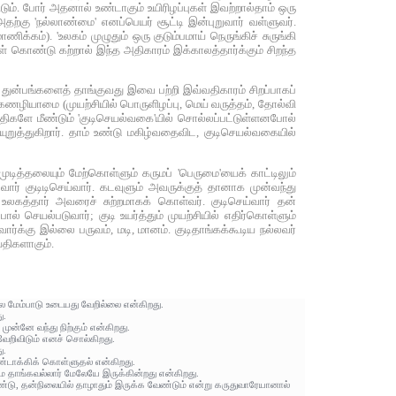
ம். போர் அதனால் உண்டாகும் உயிரிழப்புகள் இவற்றால்தாம் ஒரு
தற்கு 'நல்லாண்மை' எனப்பெயர் சூட்டி இன்புறுவார் வள்ளுவர்.
ிக்கம்). 'உலகம் முழுதும் ஒரு குடும்பமாய் நெருங்கிச் சுருங்கி
 கொண்டு கற்றால் இந்த அதிகாரம் இக்காலத்தார்க்கும் சிறந்த
 துன்பங்களைத் தாங்குவது இவை பற்றி இவ்வதிகாரம் சிறப்பாகப்
ழியாமை (முயற்சியில் பொருளிழப்பு, மெய் வருத்தம், தோல்வி
திகளே மீண்டும் 'குடிசெயல்வகை'யில் சொல்லப்பட்டுள்ளனபோல்
றுத்துகிறார். தாம் உண்டு மகிழ்வதைவிட, குடிசெயல்வகையில்
டித்தலையும் மேற்கொள்ளும் கருமப் 'பெருமை'யைக் காட்டிலும்
வார் குடிடிசெய்வார். கடவுளும் அவருக்குத் தானாக முன்வந்து
 உலகத்தார் அவரைச் சுற்றமாகக் கொள்வர். குடிசெய்வார் தன்
செயல்படுவார்; குடி உயர்த்தும் முயற்சியில் எதிர்கொள்ளும்
ர்க்கு இல்லை பருவம், மடி, மானம். குடிதாங்கக்கூடிய நல்லவர்
்திகளாகும்.
ல மேம்பாடு உடையது வேறில்லை என்கிறது.
ு.
ுன்னே வந்து நிற்கும் என்கிறது.
ேறிவிடும் எனச் சொல்கிறது.
ு.
்டாக்கிக் கொள்ளுதல் என்கிறது.
ுமை தாங்கவல்லார் மேலேயே இருக்கின்றது என்கிறது.
்டு, தன்நிலையில் தாழாதும் இருக்க வேண்டும் என்று கருதுவாரேயானால்