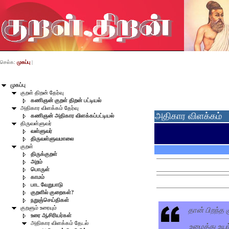
செல்க:
முகப்பு
|
முகப்பு
குறள் திறன் தேர்வு
கணிஞன் குறள் திறன் பட்டியல்
அதிகார விளக்கம் தேர்வு
அதிகார விளக்கம்
கணிஞன் அதிகார விளக்கப்பட்டியல்
திருவள்ளுவர்
வள்ளுவர்
திருவள்ளுவமாலை
குறள்
திருக்குறள்
அறம்
பொருள்
காமம்
பாட வேறுபாடு
குறளில் குறைகள்?
நறுஞ்செய்திகள்
தான் பிறந்த க
குறளும் உரையும்
உரை ஆசிரியர்கள்
அதிகார விளக்கம் தேடல்
உழைத்து உயர