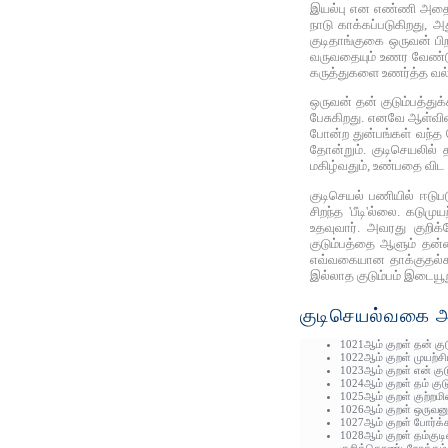
இயல்பு என எண்ணி அதைத் 
நாடு காக்கப்படுகிறது, 
குடிதாங்குகை ஒருவன் பிறப
வருவதையும் உணர வேண்டும
கருத்துகளை உணர்த்த வல்
ஒருவன் தன் குடும்பத்து
பேசுகிறது. எனவே ஆள்வின
போன்ற துன்பங்கள் வந்த
தோன்றும். குடிசெயலில் 
மகிழ்வதும், உண்பதை விட உ
குடிசெயல் பணியில் ஈடுப
சிறந்த 'பீடி'ல்லை. கடு
உதவுவார். அவரது குறிக
குடும்பத்தை ஆளும் தன்ம
எவ்வகையான தாக்குதல்களைய
இல்லாத குடும்பம் இடையூற
குடிசெயல்வகை அத
1021ஆம் குறள் தன் கு
1022ஆம் குறள் முயற்ச
1023ஆம் குறள் என் குட
1024ஆம் குறள் தம் கு
1025ஆம் குறள் குற்றமி
1026ஆம் குறள் ஒருவனு
1027ஆம் குறள் போர்க்க
1028ஆம் குறள் தம்குட