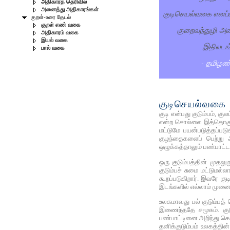
அதிகாரத் தெரிவில்
அனைத்து அதிகாரங்கள்
குடிசெயல்வகை எனப்பட
குறள்-உரை தேடல்
குறள் எண் வகை
குறைவந்துழி அத
அதிகாரம் வகை
இயல் வகை
இதிலடங்
பால் வகை
- தமிழண
குடிசெயல்வகை
குடி என்பது குடும்பம், 
என்ற சொல்லை இத்தொகுதிய
மட்டுமே பயன்படுத்தப்பட
குழந்தைகளைப் பெற்று அ
ஒழுக்கத்தாலும் பண்பாட்
ஒரு குடும்பத்தின் முதல
குடும்பச் சுமை மட்டுமல்
கூறப்படுகிறார். இவரே க
இடங்களில் எல்லாம் முனை
உலகமாவது பல் குடும்பத் 
இணைந்ததே சமூகம். குட
பண்பாட்டினை அறிந்து கொள
தனிக்குடும்பம் உலகத்தி