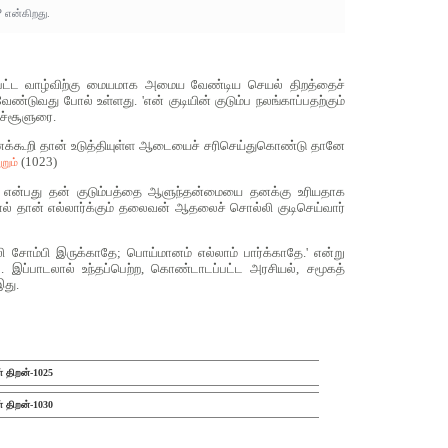
 என்கிறது.
ேம்பட்ட வாழ்விற்கு மையமாக அமைய வேண்டிய செயல் திறத்தைச்
ுவது போல் உள்ளது. 'என் குடியின் குடும்ப நலங்காப்பதற்கும்
ச்சூளுரை.
' எனக்கூறி தான் உடுத்தியுள்ள ஆடையைச் சரிசெய்துகொண்டு தானே
(1023)
றும்
 என்பது தன் குடும்பத்தை ஆளுந்தன்மையை தனக்கு உரியதாக
ல் தான் எல்லார்க்கும் தலைவன் ஆதலைச் சொல்லி குடிசெய்வார்
 சோம்பி இருக்காதே; பொய்மானம் எல்லாம் பார்க்காதே.' என்று
. இப்பாடலால் உந்தப்பெற்ற, கொண்டாடப்பட்ட அரசியல், சமூகத்
து.
் திறன்-1025
் திறன்-1030