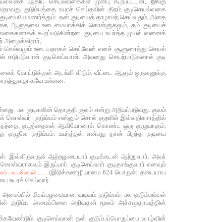
ல்வகை ஆகிய செயல்வகைகள் முன்பு கூறப்பட்டன, இங்கு
அதாவது குடும்பத்தை உயரச் செய்தலின் திறம் குடிசெயல்வகை
்த குடியையே உணர்த்தும். தன் குடியைத் தாழாமற் செய்வதும், அதை
பத்தை ஆளுதலை உடைமையாக்கிக் கொள்ளுதலும், தம் குடியைச்
ெயல்வகைகளாகக் கூறப்படுகின்றன. குடியை உயர்த்த முயல்பவனைக்
ர் அழைக்கிறார்,
ரும் செல்வமும் உடையதாகச் செய்வேன் எனச் சூளுரைத்து செயல்
் ஈடுபடுவான் குடிசெய்வான். அவனது செயற்பாடுகளால் குடி
எல்லைக் கோட்டுக்குள் அடங்கி விடும். வீட்டை ஆளும் ஒருவனுக்கு
் பொருந்துவதாகவே உள்ளன.
உள்ளது. பல குடிகளின் தொகுதி குலம் என்று அறியப்படுவது. குலம்
 கொள்வர். குடும்பம் என்னும் சொல் குறளில் இவ்வதிகாரத்தில்
தாய், தந்தை, குழந்தைகள் ஆகியோரைக் கொண்ட ஒரு குழுவாகும்.
ுழுவே குடும்பம். உயர்த்தல் என்பது தான் பிறந்த குடியை
். இவ்விருவருள் ஆற்றலுடையார் குடிக்கடன் ஆற்றுவார். அவர்
கொள்வராகவும் இருப்பார். குடிசெய்வார் குடிதாங்குவார் எனவும்
(இடுக்கணழியாமை 624 பொருள்: தடையாய
ாம் பகடன்னான்.......
ை உயரச் செய்வார்.
க அமைப்பில் மிகப்பழமையான வடிவம் குடும்பம். பல குடும்பங்கள்
ின் குடும்ப அமைப்பினை அறிவதன் மூலம் அச்சமுதாயத்தின்
கவேண்டும். குடிசெய்வான் தன் குடும்பப்பொறுப்பை வாழ்வின்