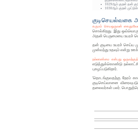
குறிக்கொண்டநோக்கம் க
1029ஆம் குறள் தன் கு
1030ஆம் குறள் முட்டுக
குடிசெயல்வகை அத
கருமம் செயஒருவன் கைதூவேன்
சொல்கிறது. இது ஒவ்வொரு 
அதன் பெருமையை உயரச் செய
தன் குடியை உயரச் செய்ய ம
முன்வந்து உதவும் என்று ஊக
நல்லாண்மை என்பது ஒருவற்கு
எடுத்துக்கொண்டு நல்லாட்
புகழப்படுகிறார்.
'தொடங்குவதற்கு நேரம் கா
குடிசெய்வானை விரைவுபடு
தலைவர்கள் பலர். பொதுத்த