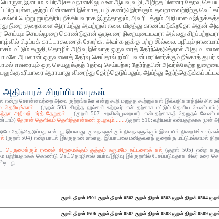
 பொருள், இன்பம், உயிர்அச்சம் நான்கிலும் உள ஆய்வு வழி, அறிந்த பின்னர் தேர்வு செய
ிப் பிறப்புள்ள, குற்றப் பின்னணி இல்லாத, பழி கண்டு இரங்கும், தவறானவற்றிற்கு வெட்
த கல்வி பெற்று ஐயந்திரிபு நீக்கியவராக இருந்தாலும், அவரிடத்தும் அறியாமை இருக்கத
ரது நிறை குறைகளை ஆராய்ந்து அவற்றுள் எவை மிகுந்து காணப்படுகிறதோ அதன் அடிப
ர் செய்யும் செயல்முறை கொண்டுதான் ஒருவரை நிறையுடையவரா அல்லது சிறப்பற்றவரா
ழ்வில் பிடிப்புக் காட்டாதவரைத் தேறற்க; அவர்களுக்கு பற்று இல்லை. பழியும் நாணமாட்
 பாசம் மட்டும் கருதி, தொழில் அறிவு இல்லாத ஒருவரைத் தேர்ந்தெடுத்தால் அது மடமை
ாமலே அயலான் ஒருவனைத் தேர்வு செய்தால் நம்பியவன் மரபினர்க்கும் நீங்காத் துயர்
மல் எவரையும் ஒரு செயலுக்குத் தேர்வு செய்யற்க; தேர்ந்தபின் அவர்க்கேற்ற துறையை
ுக்கு உரியாரை ஆராயாது விரைந்து தேர்ந்தெடுப்பதும், ஆய்ந்து தேர்ந்தெடுக்கப்பட்டவ
 அதிகாரச் சிறப்பியல்புகள்
்லை என்று சொன்னவற்றை அவை குற்றங்களே என்று கூறி மறுத்த கூற்றுக்கள் இவ்வதிகாரத்தில் சில
தெரியுங்கால்.....
(குறள் 503: சிறந்த நூல்கள் கற்றவர் என்பதற்காக மட்டும் தெளிய வேண்டாம்.
தா அறிவறியார்த் தேறுதல்......
(குறள் 507: உறவின்முறையார் என்பதற்காகத் தேறுதல் வேண்டா
ண்டாம்)
தேரான் தெளிவும் தெளிந்தான்கண் ஐயுறவும்........
(குறள் 510: வறியவர் என்பதற்காக முன்
ுமே தேர்ந்தெடுப்பது என்பது இயலாது. குறைகளுக்கும் நிறைகளுக்கும் இடையில் நிறைமிக்கவர்கள் த
ல்
(குறள் 504) என்ற பாடல் இங்குதான் உள்ளது. இப்பாடலை மனிதவளத் துறைக்கு மட்டுமல்லாமல் திறனா
ய
பெருமைக்கும் ஏனைச் சிறுமைக்கும் தத்தம் கருமமே கட்டளைக் கல்
(குறள் 505) என்ற கரு
ுமை பற்றியதாகக் கொண்டு செய்தொழிலால் உயர்வு/இழிவு இக்குறளில் பேசப்படுவதாக சிலர் உரை 
்டியது.
குறள் திறன்-0501
குறள் திறன்-0502
குறள் திறன்-0503
குறள் திறன்-0504
குறள
குறள் திறன்-0506
குறள் திறன்-0507
குறள் திறன்-0508
குறள் திறன்-0509
குறள