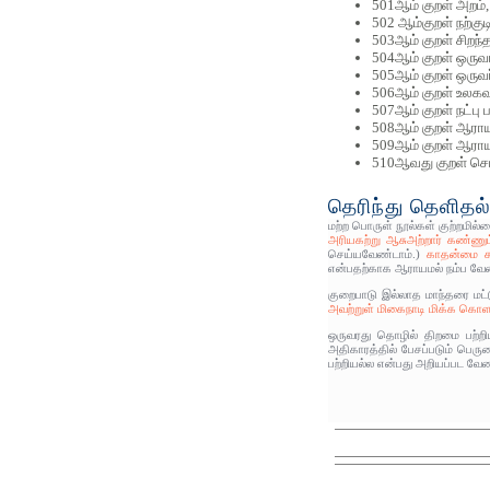
501ஆம் குறள் அறம்,
502 ஆம்குறள் நற்குட
503ஆம் குறள் சிறந்
504ஆம் குறள் ஒருவ
505ஆம் குறள் ஒருவ
506ஆம் குறள் உலகவா
507ஆம் குறள் நட்பு
508ஆம் குறள் ஆராய
509ஆம் குறள் ஆராயா
510ஆவது குறள் செயல
தெரிந்து தெளிதல்
மற்ற பொருள் நூல்கள் குற்றமில
அரியகற்று ஆசுஅற்றார் கண்ணும் 
செய்யவேண்டாம்.)
காதன்மை கந்
என்பதற்காக ஆராயமல் நம்ப வே
குறைபாடு இல்லாத மாந்தரை மட்ட
அவற்றுள் மிகைநாடி மிக்க கொள
ஒருவரது தொழில் திறமை பற்றி
அதிகாரத்தில் பேசப்படும் பெர
பற்றியல்ல என்பது அறியப்பட வேண