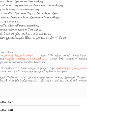
்யப்பட வேண்டும் எனச் சொல்கிறது.
கப்படுபவன் மீது நம்பிக்கை கொள்ளலாம் என்கிறது.
்தான் செய்யும் எனச் சொல்வது.
்படையில் அவரைத் தேர்வு செய்யவேண்டும்.
 என்று தெளிதல் வேண்டும் எனச் சொல்கிறது..
டார் என்கிறது.
யையே விளைவிக்கும் என்கிறது.
 உண்டாகும் என்பதைச் சொல்வது.
த் தேர்ந்து ஒப்படைக்க எனக் கூறுவது.
ரை ஐயப்படுதலும் நீங்காத துன்பம் தரும் என்கிறது.
 உள்ளன. அவை:
)
அற்றாரைத் தேறுதல் ஓம்புக.......
(குறள் 506: குற்றம் மறைப்பாரைத் தேர்வு
ம்.)
தேரான் பிறனைத் தெளிந்தான்.........
(குறள் 508: குலத்தின் உள்ளார்
 அனுபவம் இல்லாதரைத் தெளிய வேண்டாம்.)
ேர்ந்தெடுக்கப்படுவர் என்னும் கருத்துத் தரும்
குணம்நாடிக் குற்றமும் நாடி
ய்வு செய்தல் போன்ற மற்றவற்றிற்கும் மேற்கோள் காட்டுவர்.
த்துச் செறிவான பாடல் இவ்வதிகாரத்தில்தான் உள்ளது. இக்குறள் பெருமை
செய்தனர். தொழில் செய்முறையையே இக்குறள் பேசுகிறது; தொழிலின் தன்மை
் திறன்-0505
் திறன்-0510