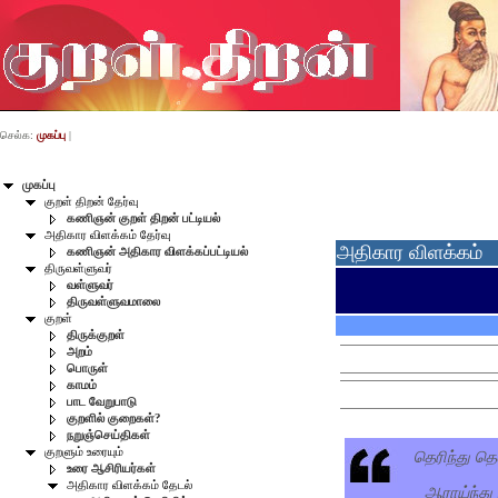
செல்க:
முகப்பு
|
முகப்பு
குறள் திறன் தேர்வு
கணிஞன் குறள் திறன் பட்டியல்
அதிகார விளக்கம் தேர்வு
அதிகார விளக்கம்
கணிஞன் அதிகார விளக்கப்பட்டியல்
திருவள்ளுவர்
வள்ளுவர்
திருவள்ளுவமாலை
குறள்
திருக்குறள்
அறம்
பொருள்
காமம்
பாட வேறுபாடு
குறளில் குறைகள்?
நறுஞ்செய்திகள்
தெரிந்து தெ
குறளும் உரையும்
உரை ஆசிரியர்கள்
அதிகார விளக்கம் தேடல்
ஆராய்ந்து 