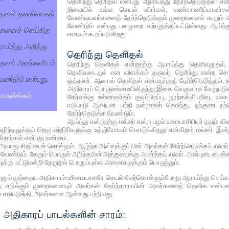
தெளிந்து தெரிதல் என்பது 'ஆராய்ந்து தேர்ந்தெடுத்தல்'
நிலையில் உள்ள செயல் வீரர்கள், கண்காணிப்பாளர்
ுவன் தனக்காகத்
வேண்டியவர்களைத் தேர்ந்தெடுக்கும் முறைகளைக் கூறும் அ
வேண்டும் என்பது பலமுறை வற்புறுத்தப்பட்டுள்ளது. ஆய்ந
களைச் செய்கிற
எனவும் கூறப்படுகிறது.
்ந்து அறிந்து
தெரிந்து தெளிதல்
தான் அவர்களிடம்
தெரிந்து தெளிதல் என்றதற்கு ஆராய்ந்து தெளிவுறுதல், ஆ
தெளிவடைதல் என விளக்கம் தருவர். தெரிந்து என்ற சொ
ேண்டும் என்பது.
ஒத்தவர். ஆனால் தெளிதல் என்பதற்குத் தேர்ந்தெடுத்தல், 
அதிகாரப் பொருண்மையிலிருந்து இவை வெகுவாக வேறுபடுவ
ராமலிங்கம்
தேர்வுக்கு உள்ளாவர்தம் குடிப்பிறப்பு, நூற்கல்வியறிவு,
ஈடுபாடு ஆகியன பற்றி நன்றாகத் தெரிந்து, நற்குண நற
தேர்ந்தெடுக்க வேண்டும்.
ஆய்ந்து என்றதற்கு மல்லர் என்ற பழம் உரையாசிரியர் தரு
ஒழிந்ததுக்குப் பிறகு மந்திரிகளுக்கு உத்தியோகம் கொடுக்கிறது' என்கிறார் மல்லர். இன்
ிறார்கள் என்பது உண்மை.
ரது சிறப்பைச் சொல்லும். ஆழ்ந்த ஆய்வுக்குப் பின் அவர்கள் தேர்ந்தெடுக்கப்படுவர
ேண்டும். தேறும் பொருள் அறிந்தபின் அத்துறைக்கு அமர்த்தப்படுவர். அன்புடைமைக்கா
்கு மட்டுமன்றி தேறுதல் பொறுப்புள்ள அனைவருக்கும் பொருந்தும்.
்னும் முந்தைய அதிகாரம் உரிமையாளரே செயல் மேற்கொள்ளும்போது ஆராய்ந்து செய்க
ு எடுக்கும் முறைகளையும் அவர்கள் தேர்ந்தாராயின் அவர்களைத் தெளிக என்ப
 ஈடுபடுத்தி, அவர்களை ஆள்வது பற்றியது.
 அதிகாரப் பாடல்களின் சாரம்: