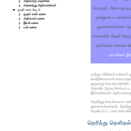
அதிகாரத் தெரிவில்
அனைத்து அதிகாரங்கள்
பொருள். அதாவது ஒர
குறள்-உரை தேடல்
குறள் எண் வகை
தன்னுடைய காரியங்
அதிகாரம் வகை
இயல் வகை
துணைவர்களை ஆராய
பால் வகை
கொண்டு அதன் பிறகு
நம்பிக்கை வைக்க வ
- நாமக்கல் இ
பாத்து சந்தேகம் எல்லாம் 
வெற்றிகரமாகக் கையாளுக
ஒருவரது செயற்பாடுகளே அவ
அளவில் ஆய்வு செய்யப்படவ
இவ்வதிகாரம் ஆள்பவர்களுக
'தெரிந்து செயல்வகை' என
துணைவர்களைத் தேர்ந்த
தெளியப்பட்டாரை செயலில்
தெரிந்து தெளிதல்