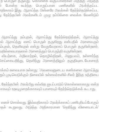
 என்ற பொருள் தருவது. கொள்கை வகுப்பாளர்கள் அதற்கு அடுத்த
கள் போன்ற உயர்ந்த பொறுப்பான பணிகளில் அமர்த்தப்பட
திகாரம் இது. ஆராய்ந்த பின்னரே அவர்கள் தேர்ந்தெடுக்கப்பட
்து தேர்ந்தபின் அவர்களிடம் முழு நம்பிக்கை வைக்க வேண்டும்
ராய்ந்து நம்புதல், ஆராய்ந்து தேர்ந்தெடுத்தல், ஆராய்ந்து
ல் ஆராய்ந்து எனப் பொருள் தருகிறது என்பதில் அனைவரும்
நம்புதல், தெளிவுறல் என்று வேறுவேறாகப் பொருள் தருகின்றனர்.
தில்லையாதலால் அனைத்தும் பொருந்தி வருகின்றன.
 உலக வியற்கை, அறிவாற்றல், தொழில்திறன், அனுபவம், உள்ளார்ந்த
்செய்கையறிந்து, தெளிந்து அனைத்திலும் தகுதியுடையோரைத்
ம் விளக்கம் சுவையாக உள்ளது: 'அவனவனுடைய கண்களை ஆராய்ந்து
றும் முடிவெடுக்கும் நிலையில் உள்ளவர்களில் சிலர் இந்த உத்தியை
். தேர்ந்தபின் அவர்மீது எவ்வித ஐயப்பாடும் கொள்ளலாகாது என்ற
கவும் உறவுமுறைக்காகவும் யாரையும் தேர்ந்தெடுக்கக் கூடாது.
 எனச் சொல்வது. இவ்வதிகாரம் அவர்க்காகப் பணிபுரியப்போகும்
தைக் கூறுவது. அடுத்த அதிகாரமான 'தெரிந்து வினையாடல்'