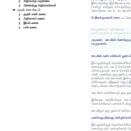
அதிகாரத் தெரிவில்
இன்பத்திற்கு இன்றியமையாத 
அனைத்து அதிகாரங்கள்
('என்று' என்னும் எச்சத்திற
குறள்-உரை தேடல்
அசைநிலை. ஊடல் - கூடற்கண்¢
குறள் எண் வகை
சி இலக்குவனார் உரை:
கூட்டு
அதிகாரம் வகை
இயல் வகை
பால் வகை
பொருள்கோள் வரிஅமைப்பு:
புணர்வது நீடுவது அன்றுகொல் எ
பதவுரை: ஊடலின்-பிணங்குதலி
(கருதலால்).
ஊடலின் உண்டாங்கோர் துன்பம்
இப்பகுதிக்குத் தொல்லாசிரிய
மணக்குடவர்: ஊடல் செய்யின் 
பரிப்பெருமாள்: ஊடல் செவ்வி
பரிதி: புலவிக்கு ஒரு துன்பம் 
காலிங்கர்: ஊடற்செவ்வி இன்ப
பரிமேலழகர்: (இதுவும் அது.)
சிறப்பு உம்மை விகாரத்தால் 
'ஊடலின் கண்ணேயும் ஒரு துன்ப
இன்றைய ஆசிரியர்கள் 'ஊடலிலு
'பிணக்கிலேயும் புணர்ச்சி வி
ஊடலிலும் ஒரு துன்பம் உண்டு
புணர்வது நீடுவது அன்றுகொல்
இப்பகுதிக்குத் தொல்லாசிரிய
மணக்குடவர்: புணருங்கால் அது