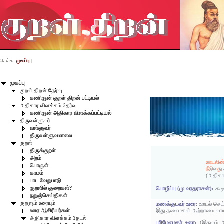
செல்க:
முகப்பு
|
முகப்பு
குறள் திறன் தேர்வு
கணிஞன் குறள் திறன் பட்டியல்
அதிகார விளக்கம் தேர்வு
கணிஞன் அதிகார விளக்கப்பட்டியல்
திருவள்ளுவர்
வள்ளுவர்
திருவள்ளுவமாலை
குறள்
திருக்குறள்
அறம்
ஊடலின்
பொருள்
நீடுவத
காமம்
(அதிகா
பாட வேறுபாடு
குறளில் குறைகள்?
பொழிப்பு (மு வரதராசன்):
கூட
நறுஞ்செய்திகள்
குறளும் உரையும்
மணக்குடவர் உரை:
ஊடல் செய்
இது தலைமகள் ஆற்றாமை வாயி
உரை ஆசிரியர்கள்
அதிகார விளக்கம் தேடல்
பரிமேலழகர் உரை:
(இதுவும் 