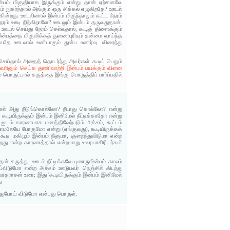
இன்பம் மிகுதியாக இருக்கும் என்று தான் ஏற்கனவே
கர்ந்தால் அங்கும் ஒரு சிக்கல் எழுகிறதே? ஊடல்
கின்றது. ஊடலினால் இன்பம் மிகுந்தாலும் கூட்ட நேரம்
ேரம் ஊடி நிற்கிறாளே? ஊடலும் இன்பம் தருவதுதான்.
டல் செய்து நேரம் செல்வதால், கூடித் திளைக்கும்
பத்தை மிகுவிக்கத் துணைபுரியும் தன்மை வாய்ந்த
ுவதே ஊடலால் உண்டாகும் துன்ப உணர்வு. விரைந்து
செய்தால் அதைத் தொடர்ந்து அவர்கள் கூடிப் பெறும்
உறவரினும் செய்க துணிவாற்றி இன்பம் பயக்கும் வினை
 பொருட்பால் கருத்தை இங்கு பொருத்திப் பார்ப்பதில்
ங்கால் அது நீடுங்கொல்லோ? நீடாது கொல்லோ? என்று
கூடியிருக்கும் இன்பம் இனிமேல் நீட்டிக்காதோ என்று
ம் ஐயம் காரணமாக மனத்திலேற்படும் அச்சம், கூட்டம்
்லாமலேயே போகுமோ என்று (ஏங்குவது), கூடியிருக்கக்
 கூடி மகிழும் இன்பம் நீளுமா, குறைந்துவிடுமா என்ற
ிறது என்ற காரணத்தால் என்றவாறு உரையாசிரியர்கள்
 கருத்து: ஊடல் நீட்டிக்கவே புணருமின்பம் காலம்
்விடுமோ என்ற அச்சம் ஊடுபவர் நெஞ்சில் கிடந்து
ரதராசன் உரை; இது 'கூடியிருக்கும் இன்பம் இனிமேல்
ு.
ந்துபோய் விடுமோ என்பது பொருள்.