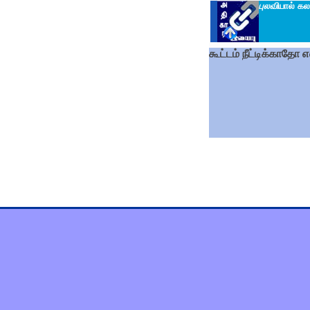
புலவி
யால் கல
கூட்டம் நீட்டிக்காதோ