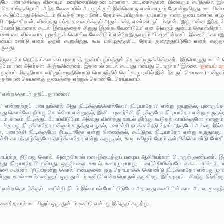
மே புணர்ச்சிக்கு விரையும் மனநிலையில்தான் உள்ளனர். ஊடினால்தான் பின்வரும் கூடுதலில் 
 தொடங்குகிறாள். அந்த வேளையில் அவளுக்குள் இன்னொரு எண்ணமும் தோன்றுகிறது. ஊடலின்பம் நு
 கூடும்போது அக்கூட்டம் நீட்டித்திராது; நீண்ட நேரம் கூடியிருக்க முடியாதே என்ற துன்ப உணர்வு எழு
வி அஞ்சுகிறாள். விரைந்து வந்த தலைவர்க்கும் அதுபோன்ற எண்ண ஓட்டம்தான். 'இது என்ன இந்த ந
ேண்டுமானால் கூடல் இன்பத்தைச் சிறுது இழக்க வேண்டுமே' என அவரும் துன்பம் கொள்கிறார். ஊ
ல் ஊடலை விரைவாக முடித்துக் கொள்ள வேண்டும் என்றே இருவரும் விழைகின்றனர். இதையே காமஇன்
்பம் உண்டு எனக் குறள் கூறுகிறது. கூடி மகிழ்தற்குரிய நேரம் குறைந்துவிடுமே எனக் கருத
ருவது.
ருவருமே நெடுநாட்களாகப் புணராத் துன்பம் துய்த்துக் கொண்டிருக்கின்றனர். இப்பொழுது ஊடல் 
விடுமோ என அவர்கள் அஞ்சுகின்றனர். இதனால் ஊடல் கூடாது என்பது பொருளா? இல்லை.
துன்பம் 
 துன்பம் மிகுதியாக வரினும் உறுதியொடு பொருந்திச் செய்க முடிவில் இன்பந்தரும் செயலை) என்னும்
 மிகுதற்கான செயலைத் துன்பத்தை ஏற்றுக் கொண்டே செய்யலாம்.
' என்ற தொடர் குறிப்பது என்ன?
்' என்றதற்குப் புணருங்கால் அது நீட்டிக்குங்கொல்லோ? நீட்டியாதோ? என்று ஐயுறுதல், புணரு
ுவது கொல்லோ நீடாது கொல்லோ என்னுதல், இனிய புணர்ச்சி நீட்டிக்குமோ நீட்டியாதோ என்று கருதல், 
ம் காலம் நீட்டித்துப் போய்விடுமோ அல்லது விரைந்து ஊடல் தீர்ந்து கூடுதல் வாய்க்குமோ என்னு
ுயங்குவது நீட்டிக்காதோ என்னும் கருத்து எழுதல், புணர்ச்சி நடக்க நெடு நேரம் ஆகுமோ அல்லது இல
, புணர்ச்சி நீட்டிக்குமோ நீட்டியாதோ என்று நினைத்தல், கூட்டுறவு நீட்டியாதோ என்று கருதுவது.
சி காலந்தாழ்க்குமோ தாழ்க்காதோ என்று கருதுதல், கூடி மகிழும் நேரம் தள்ளிக்கொண்டு போக
டர்க்கு நீடுவது கொல், அன்றுகொல் என இயைத்துப் பழைய ஆசிரியர்கள் பொருள் கண்டனர். இதன்
அல்லது நீட்டியாதோ? என்பது. ஒருவேளை ஊடல் உணரமுடியாது, புணர்ச்சியின்பமே கைகூடாமல் போய
ிலர் உரை கூறினர். ‘நீடுவதன்று கொல்’ என்பதனை ஒரு தொடராகக் கொண்டு நீட்டிக்காதோ என்பது மு வ
ண்ணுவதால் ஊடற்கண்ணும் ஒரு துன்பம் உண்டு' என்ற பொருள் தருகிறது. இவ்வுரையே சிறந்து நிற்கிறத
' என்ற தொடர்க்குப் புணர்ச்சி நீட்டம் இல்லாமல் போய்விடுமோ அதாவது கலவியின் கால அளவு குறை
நினைத்தலால் ஊடலிலும் ஒரு துன்பம் உண்டு என்பது இக்குறட்கருத்து.