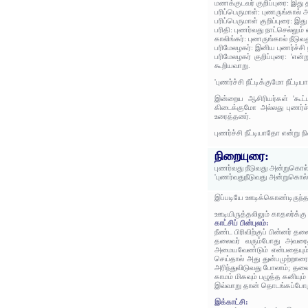
மணக்குடவர் குறிப்புரை: இத
பரிப்பெருமாள்: புணருங்கால்
பரிப்பெருமாள் குறிப்புரை: 
பரிதி: புணர்வது நாட்செல்லும்
காலிங்கர்: புணருங்கால் நீட
பரிமேலழகர்: இனிய புணர்ச்சி 
பரிமேலழகர் குறிப்புரை: 'என்
கூறியவாறு.
'புணர்ச்சி நீட்டிக்குமோ நீட்
இன்றைய ஆசிரியர்கள் 'கூட்ட
கிடைக்குமோ அல்லது புணர்ச்ச
உரைத்தனர்.
புணர்ச்சி நீட்டியாதோ என்று 
நிறையுரை:
புணர்வது நீடுவது அன்றுகொல்
'புணர்வதுநீடுவது அன்றுகொல்
இப்படியே ஊடிக்கொண்டிருந்த
ஊடியிருத்தலிலும் காதலர்க்கு
காட்சிப் பின்புலம்:
நீண்ட பிரிவிற்குப் பின்னர் த
தலைவர் வரும்போது அவரைத
அமையவேண்டும் என்பதையும் 
செய்தால் அது துன்பமுற்றா
அரிந்துவிடுவது போலாம்; தலைவ
காமம் மிகவும் பழுத்த கனியும
இவ்வாறு தான் தொடங்கப்போகு
இக்காட்சி: