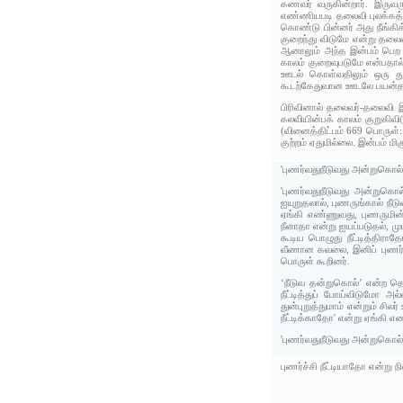
கணவர் வருகின்றார். இருவரு
எண்ணியபடி தலைவி புலக்கத்
கொண்டு பின்னர் அது நீங்கிக்
குறைந்து விடுமே என்று தலை
ஆனாலும் அந்த இன்பம் பெற வ
காலம் குறைவுபடுமே என்பதா
ஊடல் கொள்வதிலும் ஒரு துன
கூடற்கேதுவான ஊடலே பயன்த
பிரிவினால் தலைவர்-தலைவி இ
கலவியின்பக் காலம் குறுகி
(வினைத்திட்பம் 669 பொருள்:
குற்றம் ஏதுமில்லை. இன்பம்
'புணர்வதுநீடுவது அன்றுகொல்
'புணர்வதுநீடுவது அன்றுகொல
ஐயுறுதலால், புணருங்கால் நீட
ஏங்கி எண்ணுவது, புணருமின்ப
நீளாதா என்று ஐயப்படுதல், ம
கூடிய பொழுது நீட்டித்திராதோ
வீணான கவலை, இனிப் புணர்ச்
பொருள் கூறினர்.
‘நீடுவ தன்றுகொல்’ என்ற தொ
நீட்டித்துப் போய்விடுமோ 
துன்புறுத்துமாம் என்றும் ச
நீட்டிக்காதோ' என்று ஏங்கி எ
'புணர்வதுநீடுவது அன்றுகொல்
புணர்ச்சி நீட்டியாதோ என்று 