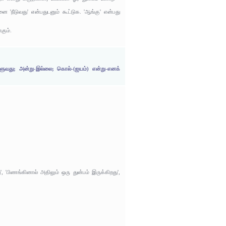
னை 'நீடுவது' என்பதுடனும் கூட்டுக. 'ஆங்கு' என்பது
கும்.
-நீளுவது; அன்று-இல்லை; கொல்-(ஐயம்) என்று-எனக்
, 'பிணங்கினால் அதிலும் ஒரு துன்பம் இருக்கிறது',