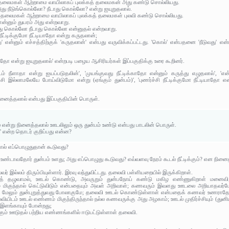
ு தலைமகள் ஆற்றாமை வாயிலாகப் புலக்கத் தலைமகன் அது கண்டு சொல்லியது.
 அது நீடுங்கொல்லோ? நீடாது கொல்லோ? என்று ஐயுறுதலால்.
இது தலைமகள் ஆற்றாமை வாயிலாகப் புலக்கத் தலைமகள் புலவி கண்டு சொல்லியது.
 என்னும் துயரம் அது என்றவாறு.
ுவது கொல்லோ நீடாது கொல்லோ என்னுதல் என்றவாறு.
நீட்டிக்குமோ நீட்டியாதோ என்று கருதலான்;
று' என்னும் எச்சத்திற்குக் 'கருதலான்' என்பது வருவிக்கப்பட்டது. 'கொல்' என்பதனை 'நீடுவது' எ
டியாதோ என்று ஐயுறுதலால்' என்றபடி பழைய ஆசிரியர்கள் இப்பகுதிக்கு உரை கூறினர்.
ம் நீளாதா என்று ஐயப்படுதலின்', 'முயங்குவது நீட்டிக்காதோ என்னும் கருத்து எழுதலால்', 'எ
ி இல்லாமலேயே போய்விடுமோ என்று (ஏங்கும் துன்பம்)', 'புணர்ச்சி நீட்டிக்குமோ நீட்டியாதோ எ
நினைத்தலால் என்பது இப்பகுதியின் பொருள்.
 என்று நினைத்தலால் ஊடலிலும் ஒரு துன்பம் உண்டு என்பது பாடலின் பொருள்.
' என்ற தொடர் குறிப்பது என்ன?
ால் எப்பொழுதுதான் கூடுவது?
 உண்டாவதோர் துன்பம் உளது; அது எப்பொழுது கூடுவது? எவ்வளவு நேரம் கூடல் நீட்டிக்கும்? என நினைத
லைவர் இல்லம் திரும்பியுள்ளார். இரவு வந்துவிட்டது. தலைவி பள்ளியறையில் இருக்கிறாள்.
் தழுவாமல், ஊடல் கொண்டு, அவருறும் துன்பநோய் கண்டு மகிழ எண்ணுகிறாள் மனைவி;
மிகுந்தால் கெட்டுவிடும் என்பதையும் அவள் அறிவாள்; கணவரும் இவளது ஊடலை அறியாதவர்போ
ரை மேலும் துன்புறுத்துவது போலாகுமே; தலைவி ஊடல் கொண்டுள்ளாள் என்பதைக் கணவர் உணராதே
ியிடம் ஊடல் எண்ணம் மிகுந்திருந்தால் நல்ல கணவருக்கு அது அழகாம்; ஊடல் முதிர்ச்சியும் (துனிய
் இளங்காயும் போன்றது;
ம் ஊடுதல் பற்றிய எண்ணங்களில் ஈடுபட்டுள்ளாள் தலைவி.