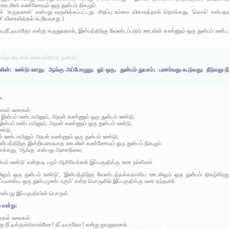
ஊடலின் கண்ணேயும் ஒரு துன்பம் நிகழும்.
்குக் 'கருதலான்' என்பது வருவிக்கப்பட்டது. சிறப்பு உம்மை விகாரத்தால் தொக்கது, 'கொல்' என்பத
 விரைவித்தல் கூறியவாறு.)
றவு நீட்டியாதோ என்று கருதுவதால், இன்பத்திற்கு வேண்டப்படும் ஊடலின் கண்ணும் ஒரு துன்பம் உண்டா
ன்று ஊடலின் உண்டாங்கோர் துன்பம்.
ன்; உண்டு-உளது; ஆங்கு-அப்போழுது; ஓர்-ஒரு; துன்பம்-துயரம்; புணர்வது-கூடுவது; நீடுவது
:
ர்கள் உரைகள்:
இன்பம் உண்டாயினும், அதன் கண்ணும் ஒரு துன்பம் உண்டு;
 இன்பம் உண்டாயினும், அதன் கண்ணும் ஒரு துன்பம் உண்டு;
உண்டு;
ம் உண்டாயினும் அதன் கண்ணும் ஒரு துன்பம் உண்டு;
 இன்பத்திற்கு இன்றியமையாத ஊடலின் கண்ணேயும் ஒரு துன்பம் நிகழும்.
தொக்கது, 'ஆங்கு' என்பது அசைநிலை;
ம் உண்டு' என்றபடி பழம் ஆசிரியர்கள் இப்பகுதிக்கு உரை நல்கினர்.
ம் ஒரு துன்பம் உண்டு', 'இன்பத்திற்கு வேண்டத்தக்கதாகிய ஊடலிலும் ஒரு துன்பம் நிகழ்கிறது'
ருப்பமாகிய ஒரு துன்பமுண்டாகும்' என்ற பொருளில் இப்பகுதிக்கு உரை தந்தனர்.
 என்பது இப்பகுதியின் பொருள்.
 என்று:
ர்கள் உரைகள்:
 நீட்டிக்குங்கொல்லோ? நீட்டியாதோ? என்று ஐயுறுதலால்.