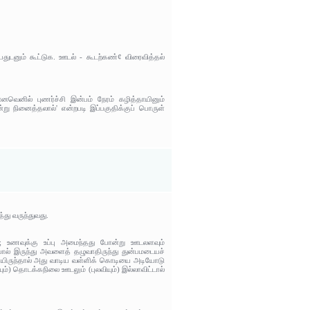
ன்பதுடனும் கூட்டுக. ஊடல் - கூடற்கண்¢ விரைவித்தல்
ன்னவெனில் புணர்ச்சி இன்பம் நேரம் கழித்தாயினும்
ன்று நினைத்தலால்' என்றபடி இப்பகுதிக்குப் பொருள்
்து வருந்துவது.
 உணவுக்கு உப்பு அமைந்தது போன்று ஊடலளவும்
ல் இருந்து அவளைத் தழுவாதிருந்து துன்பமடையச்
யிருந்தால் அது வாடிய வள்ளிக் கொடியை அடியோடு
ும்) தொடக்கநிலை ஊடலும் (புலவியும்) இல்லாவிட்டால்