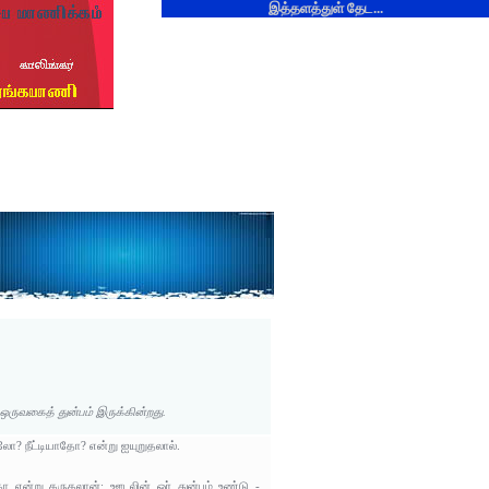
இத்தளத்துள் தேட...
 ஒருவகைத் துன்பம் இருக்கின்றது.
லோ? நீட்டியாதோ? என்று ஐயுறுதலால்.
ாதோ என்று கருதலான்; ஊடலின் ஓர் துன்பம் உண்டு -