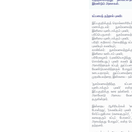
இரண்டும் அசைகள்.
உப்பமைந் தற்றால் புலவி:
இப்பகுதிக்குத் தொல்லாசிரிய
மணக்குடவர்: நுகர்வனவற்ற
இனிமை யுண்டாக்கும் புலவி;
பரிப்பெருமாள்: நுகர்வனவற
இனிமை யுண்டாக்கும் புலவி;
பரிதி: கறிகாய் அளவறிந்து உப்
புலவியும் கலவியும்;
காலிங்கர்: நுகர்வனவற்றுக
இனிமை உண்டாம் புலவி;
பரிமேலழகர்: (புலவியொழிந்த
சொல்லியது.) புலவி கலவி இ
அளவிற்றாதல் உப்புத் துய்ப்
வேண்டுமளவிற்றாதல் போலும
உடையதாதல்; துய்ப்பனவற
முதலியவற்றை; இன்சுவை - நல
'நுகர்வனவற்றிற்கு உப
யுண்டாக்கும் புலவி' என்
இப்பகுதிக்கு உரை நல்கினர்.
அளவோடு அமைய வேண்ட
தருகின்றார்.
இன்றைய ஆசிரியர்கள் 'ஊ
போன்றது', '(கலவியல்) புலவி
சேர்ப்பதுபோல (சுவைதரும்)',
சுவைதரும் உப்புப் போலாம்
அமைந்தது போலும்', என்ற பொ
தந்தனர்.