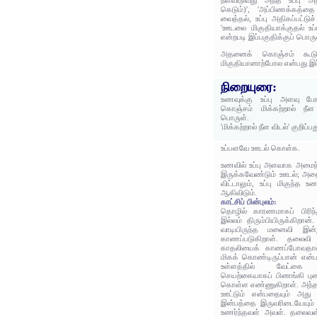
நீளவிடுவது அந்த உப்பு அ
கெடும்)', 'அப்பிணக்கத்த
வைத்தல், உப்பு அதிகப்பட்டுச
'ஊடலை மிகுதியாக்குதல் உப்ப
என்றபடி இப்பகுதிக்குப் பொரு
அதனைக் கொஞ்சம் கூடுதல
மிகுதியானாற்போல என்பது இப
நிறையுரை:
உணவுக்கு உப்பு அளவு ப
கொஞ்சம் மிக்கற்றால் நீள
பொருள்.
'மிக்கற்றால் நீள விடல்' குறிப்
உப்பளவே ஊடல் கொள்க.
உணவில் உப்பு அளவாக அமைந
இருக்கவேண்டும் ஊடல்; அதை
விட்டாலும், உப்பு மிகுந்த 
ஆகிவிடும்.
காட்சிப் பின்புலம்:
தொழில் காரணமாகப் பிரிந
இல்லம் திரும்பியிருக்கிறான
வாடியிருந்த மனைவி இன்று
காணப்படுகிறாள். தலைவி ந
காதலியைக் காணப்போவதால
மிகக் கொண்டிருப்பான் என
உள்ளத்தில் வேட்கை மி
செயற்கையாகப் பிணங்கி புணர
கொள்ள எண்ணுகிறாள். அந்த 
ஊட்டும் என்பதையும் அது த
இன்பத்தை இருவரிடையேயும் க
உணர்ந்தவள் அவள். தலைவன்