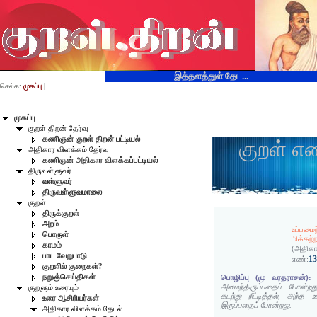
இத்தளத்துள் தேட...
செல்க:
முகப்பு
|
முகப்பு
குறள் திறன் தேர்வு
கணிஞன் குறள் திறன் பட்டியல்
குறள் எ
அதிகார விளக்கம் தேர்வு
கணிஞன் அதிகார விளக்கப்பட்டியல்
திருவள்ளுவர்
வள்ளுவர்
திருவள்ளுவமாலை
குறள்
திருக்குறள்
அறம்
உப்பமைந
பொருள்
மிக்கற்ற
காமம்
(அதிகா
பாட வேறுபாடு
1
எண்:
குறளில் குறைகள்?
நறுஞ்செய்திகள்
பொழிப்பு (மு வரதராசன்):
அமைந்திருப்பதைப் போன்
குறளும் உரையும்
கடந்து நீட்டித்தல், அந்த 
உரை ஆசிரியர்கள்
இருப்பதைப் போன்றது.
அதிகார விளக்கம் தேடல்