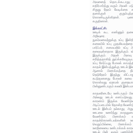
அவனைத் தொடக்கூடாது; 
எதிர்பார்த்து வரும் அவன் ப
சிறுது நேரம் வேடிக்கை
தனக்குள் குறும்ப
கொண்டிருக்கிறாள். புணர்
கருதினாள்.
இக்காட்சி:
ஊடிக் கூட எண்ணும் தலைவ
அறிவுரை.
நுகர்வனவற்றுக்கு உப்பு இன
கலையில் உப்பு முதலியவற்றை
பார்ப்பர். சமையலில் உப்ப
சுவையுள்ளதாக இருக்கும். உ
இருக்கும். அதன் அளவு ச
கரித்ததாகித் துய்க்கவேமுடி
உப்பு சேர்ப்பது போலக் காமத
காதல் இன்பத்துக்கு ஊடல் இ
ஆனால் பிணக்கத்தை நீக்
நெடுநேரம் இருந்து விட்ட
கூடுதலானது போலச் சுவை 
கொள்வது ஏறாமல் குறையாம
பின்னுண்டாகும் கலவி இன்பமா
காதலரிடையே உண்டாகும் ப
அல்லது ஊடல் எனப்படுவத
காரணம் இருக்க வேண்டுவ
அடிப்படையில் தோன்ற வேண்டு
ஊடல் இன்பம் நல்காது; அது 
ஊடலை உணர்ந்து காதலுடை
வேண்டும். பிணக்கம் என
காதல்கொண்டவர்களின் உ
வெறுப்பில்லை, பிணக்க
உளநிலையை உண்டாக்கக் கார
ஊடல் பின் வரும் புணர்ச்ச