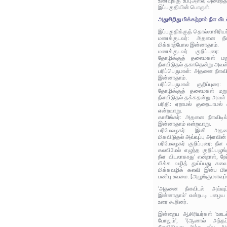
உணவுக்கு உப்புஅளவு அமைந்
இப்பகுதியின் பொருள்.
அதுசிறிது மிக்கற்றால் நீள விட
இப்பகுதிக்குத் தொல்லாசிரிய
மணக்குடவர்: அதனை நீளவி
மிக்காற்போல இன்னாதாம்.
மணக்குடவர் குறிப்புரை
தோழிக்குத் தலைமகள் மறு
நீளவிடுதல் தகாதென்று அவள்
பரிப்பெருமாள்: அதனை நீளவிட
இன்னாதாம்.
பரிப்பெருமாள் குறிப்புர
தோழிக்குத் தலைமகள் மறுத
நீளவிடுதல் தக்கதன்று அவள் 
பரிதி: ஏறாமல் குறையாமல்
என்றவாறு.
காலிங்கர்: அதனை நீளவிடில்
இன்னாதாம் என்றவாறு.
பரிமேலழகர்: இனி அதன
மிகவிடுதல் அவ்வுப்பு அளவின்
பரிமேலழகர் குறிப்புரை: நீ
கலவிமேல் எழுந்த குறிப்பழுங்
நீள விடலாகாது' என்றாள், நேர
மிக்க வழித் துய்ப்பது சுவ
மிக்கவழிக் கலவி இன்ப மின
பண்பு உவமை. [அழுங்குமளவும்
'அதனை நீளவிடல் அவ்வுப்
இன்னாதாம்' என்றபடி பழைய ஆ
உரை கூறினர்.
இன்றைய ஆசிரியர்கள் 'ஊடல் 
போலும்', '(ஆனால் அந்தப