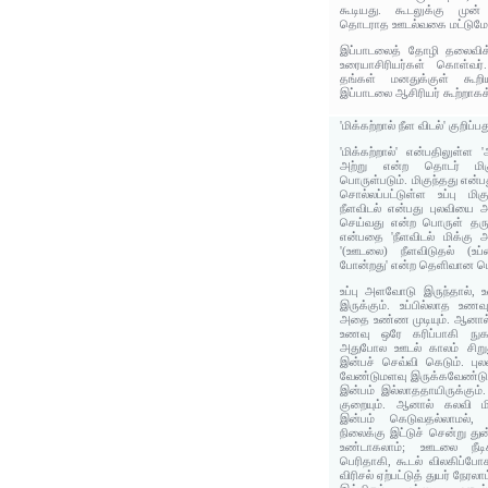
கூடியது. கூடலுக்கு முன் ம
தொடராத ஊடல்வகை மட்டுமே வ
இப்பாடலைத் தோழி தலைவிக்
உரையாசிரியர்கள் கொள்வர
தங்கள் மனதுக்குள் கூறி
இப்பாடலை ஆசிரியர் கூற்றாகக
'மிக்கற்றால் நீள விடல்' குறிப்
'மிக்கற்றால்' என்பதிலுள்ள
அற்று என்ற தொடர் மிக
பொருள்படும். மிகுந்தது என்ப
சொல்லப்பட்டுள்ள உப்பு மி
நீளவிடல் என்பது புலவியை 
செய்வது என்ற பொருள் தரும்.
என்பதை 'நீளவிடல் மிக்கு அ
'(ஊடலை) நீளவிடுதல் (உப
போன்றது' என்ற தெளிவான பொ
உப்பு அளவோடு இருந்தால்,
இருக்கும். உப்பில்லாத உண
அதை உண்ண முடியும். ஆனால் 
உணவு ஒரே கரிப்பாகி நுக
அதுபோல ஊடல் காலம் சிறுத
இன்பச் செவ்வி கெடும். புல
வேண்டுமளவு இருக்கவேண்டும்
இன்பம் இல்லாததாயிருக்கும்
குறையும். ஆனால் கலவி ம
இன்பம் கெடுவதல்லாமல், த
நிலைக்கு இட்டுச் சென்று துன
உண்டாகலாம்; ஊடலை நீடிக்
பெரிதாகி, கூடல் விலகிப்போக
விரிசல் ஏற்பட்டுத் துயர் நேரலாம