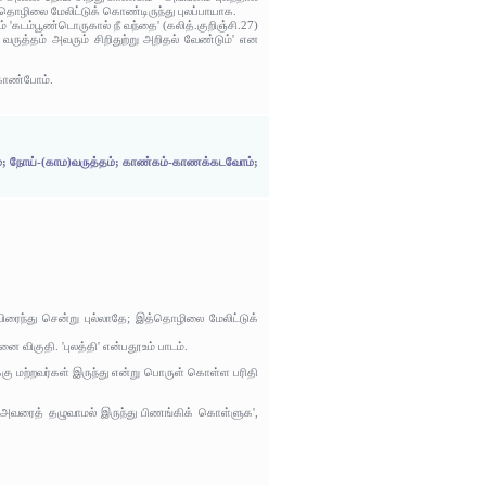
்தொழிலை மேலிட்டுக் கொண்டிருந்து புலப்பாயாக.
ம் 'கடம்பூண்டொருகால் நீ வந்தை' (கலித்.குறிஞ்சி.27)
ற வருத்தம் அவரும் சிறிதுற்று அறிதல் வேண்டும்' என
 காண்போம்.
்பம்; நோய்-(காம)வருத்தம்; காண்கம்-காணக்கடவோம்;
ைந்து சென்று புல்லாதே; இத்தொழிலை மேலிட்டுக்
னை விகுதி. 'புலத்தி' என்பதூஉம் பாடம்.
ுக்கு மற்றவர்கள் இருந்து என்று பொருள் கொள்ள பரிதி
!) அவரைத் தழுவாமல் இருந்து பிணங்கிக் கொள்ளுக',