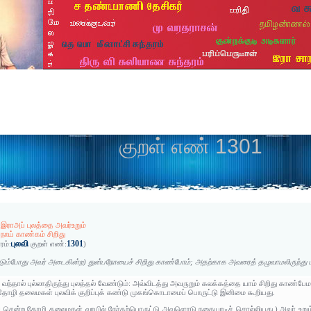
குறள் எண் 1301
ு இராஅப் புலத்தை அவர்உறும்
நோய் காண்கம் சிறிது
புலவி
1301
ரம்:
குறள் எண்:
)
ும்போது அவர் அடைகின்ற) துன்பநோயைச் சிறிது காண்போம்; அதற்காக அவரைத் தழுவாமலிருந்து
 வந்தால் புல்லாதிருந்து புலத்தல் வேண்டும்: அவ்விடத்து அவருறும் கலக்கத்தை யாம் சிறிது காண்பே
 தோழி தலைமகள் புலவிக் குறிப்புக் கண்டு முகங்கொடாமைப் பொருட்டு இனிமை கூறியது.
் சென்ற தோழி தலைமகள் வாயில் நேர்தற்பொருட்டு அவளொடு நகையாடிச் சொல்லியது.) அவர் உறும் அ