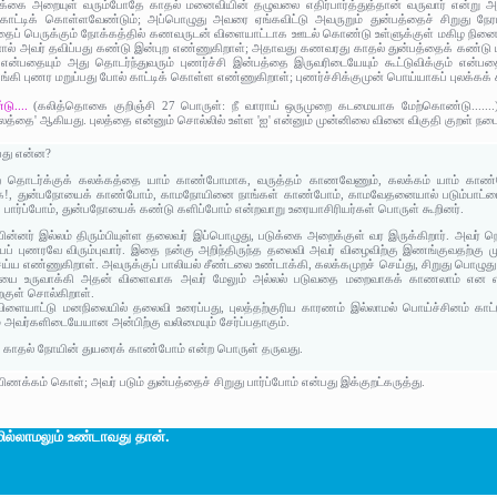
ுக்கை அறையுள் வரும்போதே காதல் மனைவியின் தழுவலை எதிர்பார்த்துத்தான் வருவார் என்று அவ
ட்டிக் கொள்ளவேண்டும்; அப்பொழுது அவரை ஏங்கவிட்டு அவருறும் துன்பத்தைச் சிறுது நே
த்தைப் பெருக்கும் நோக்கத்தில் கணவருடன் விளையாட்டாக ஊடல் கொண்டு உள்ளுக்குள் மகிழ நின
னால் அவர் தவிப்பது கண்டு இன்புற எண்ணுகிறாள்; அதாவது கணவரது காதல் துன்பத்தைக் கண்டு
் என்பதையும் அது தொடர்ந்துவரும் புணர்ச்சி இன்பத்தை இருவரிடையேயும் கூட்டுவிக்கும் என்ப
்கி புணர மறுப்பது போல் காட்டிக் கொள்ள எண்ணுகிறாள்; புணர்ச்சிக்குமுன் பொய்யாகப் புலக்கக்
டு....
(கலித்தொகை குறிஞ்சி 27 பொருள்: நீ வாராய் ஒருமுறை கடமையாக மேற்கொண்டு.......
 'புலத்தை' ஆகியது. புலத்தை என்னும் சொல்லில் உள்ள 'ஐ' என்னும் முன்னிலை வினை விகுதி குறள் நடை
்பது என்ன?
ன்ற தொடர்க்குக் கலக்கத்தை யாம் காண்போமாக, வருத்தம் காணவேணும், கலக்கம் யாம் க
!, துன்பநோயைக் காண்போம், காமநோயினை நாங்கள் காண்போம், காமவேதனையால் படும்பாட்டை (
பார்ப்போம், துன்பநோயைக் கண்டு களிப்போம் என்றவாறு உரையாசிரியர்கள் பொருள் கூறினர்.
ன்னர் இல்லம் திரும்பியுள்ள தலைவர் இப்பொழுது, படுக்கை அறைக்குள் வர இருக்கிறார். அவர் நெ
யைப் புணரவே விரும்புவார். இதை நன்கு அறிந்திருந்த தலைவி அவர் விழைவிற்கு இணங்குவதற்க
ய்ய எண்ணுகிறாள். அவருக்குப் பாலியல் சீண்டலை உண்டாக்கி, கலக்கமுறச் செய்து, சிறுது பொழுது
ிலையை உருவாக்கி அதன் விளைவாக அவர் மேலும் அல்லல் படுவதை மறைவாகக் காணலாம் என எ
குள் சொல்கிறாள்.
 விளையாட்டு மனநிலையில் தலைவி உரைப்பது, புலத்தற்குரிய காரணம் இல்லாமல் பொய்ச்சினம் கா
அவர்களிடையேயான அன்பிற்கு வலிமையும் சேர்ப்பதாகும்.
ு காதல் நோயின் துயரைக் காண்போம் என்ற பொருள் தருவது.
ிணக்கம் கொள்; அவர் படும் துன்பத்தைச் சிறுது பார்ப்போம் என்பது இக்குறட்கருத்து.
ல்லாமலும் உண்டாவது தான்.