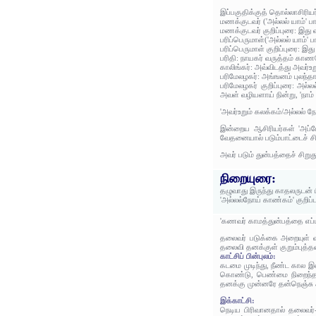
இப்பகுதிக்குத் தொல்லாசிரிய
மணக்குடவர் ('அல்லல் யாம்' 
மணக்குடவர் குறிப்புரை: இது
பரிப்பெருமாள்('அல்லல் யாம்'
பரிப்பெருமாள் குறிப்புரை: இ
பரிதி: நாயகர் வருத்தம் கா
காலிங்கர்: அவ்விடத்து அவர்
பரிமேலழகர்: அங்ஙனம் புலந்
பரிமேலழகர் குறிப்புரை: அல்லல
அவள் வழியளாய் நின்று, 'நாம்
'அவர்உறும் கலக்கம்/அல்லல் 
இன்றைய ஆசிரியர்கள் 'அப்போ
வேதனையால் படும்பாட்டைச் சிற
அவர் படும் துன்பத்தைச் சிறுத
நிறையுரை:
தழுவாது இருந்து காதலருடன் 
'அல்லல்நோய் காண்கம்' குறிப
'கணவர் காமத்துன்பத்தை எப்
தலைவர் படுக்கை அறையுள் வ
தலைவி தனக்குள் குறும்புத
காட்சிப் பின்புலம்:
கடமை முடிந்து, நீண்ட கால இ
கொண்டு, பெண்மை நிறைந்த 
தனக்கு முன்னரே தன்நெஞ்சு 
இக்காட்சி:
நெடிய பிரிவானதால் தலைவர்-