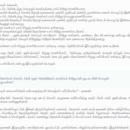
ர்கள் உரைகள்:
பாடம்): அவ்விடத்து அவருறும் கலக்கத்தை யாம் சிறிது காண்பேமாக.
 வாயில் வேண்டிச் சென்ற தோழி தலைமகள் புலவிக் குறிப்புக் கண்டு முகங்கொடாமைப் பொருட்டு இன
 பாடம்): அவ்விடத்து அவருறும் கலக்கம் யாம் சிறிது பொழுது காண்பேமாக.
து வாயில் வேண்டிச் சென்ற தோழி தலைமகள் புலவிக் குறிப்புக் கண்டு முகங் கோடல் பொருட்டு இனிமை
ணவேணும் என்றவாறு.
உறும் கலக்கம் யாம் சிறுது காண்போமாக என்றவாறு.
தால் காதலரெய்தும் அல்லல் நோயினை யாம் சிறிது காணக்கடவோம்.
் நோய் - துன்பத்தைச் செய்யும் காமநோய். 'சிறிது' என்றாள், புலவியை நீள விடலாகாது என்பது பற்றி.
 உற்ற வருத்தம் அவரும் சிறிதுற்று அறிதல் வேண்டும்' என நகையாடி நேர்வித்தவாறு.
நோயினை யாம் சிறுது காண்போமாக' என்றபடி பழைய ஆசிரியர்கள் இப்பகுதிக்கு உரை கூறினர்.
து அவர் படும் துன்பத்தைச் சிறுது காண்போம்', 'அவ்வாறு புலந்தால்தான் காதலர் எய்தும் 
ுது (வேடிக்கை) பார்க்கலாம்', 'காதலர் அடையுந் துன்ப நோயினைச் சிறுது பார்ப்போம்' என்றபடி இப்ப
ு பார்ப்போம் என்பது இப்பகுதியின் பொருள்.
பிணக்கம் கொள்; அவர் உறும் அல்லல்நோய் காண்கம் சிறிது என்பது பாடலின் பொருள்.
்பது என்ன?
படிக் கையாள்கிறார் என்பதைத்தான் கொஞ்சம் பார்ப்போமே!' - தலைவி
ந்தபின் அவரைத் தொடாது ஊடல் கொள்; தழுவலை எதிர்பார்த்து வரும் அவர் படும் துன்பத்தை 
்தனமாக எண்ணுகிறாள்.
டைவெளிக்குப் பின் இல்லம் திரும்பியுள்ளார் கணவர். அவரைக் கண்டதால் தலைவி மிக்க மகிழ்ச்சி
பொலிவுடன் தோன்றுகிறாள் அவள். தன் மனைவியைக் கண்டு அவள் அழகையும் அணிகலன்களையும் க
அவரிடம் சென்றுவிட்டதாகப் புனைந்து அதனால் நெஞ்சிடம் பொய்யாகச் சினந்து உரையாடிக் கொண்டி
தலைவி இருவருமே காமநோயால் துயரப்பட்டு புணர்ச்சியை விதும்பியவர்களாகவே இருக்கின்றனர். அ