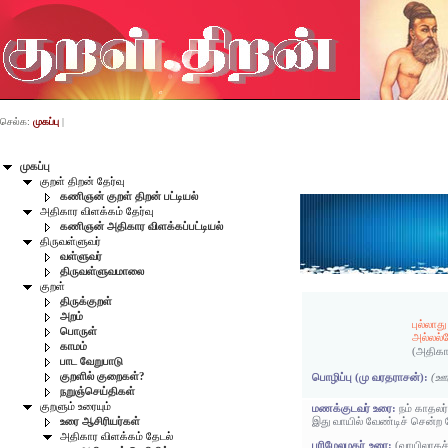
செல்க:
முகப்பு
|
முகப்பு
குறள் திறன் தேர்வு
கணிஞன் குறள் திறன் பட்டியல்
அதிகார விளக்கம் தேர்வு
கணிஞன் அதிகார விளக்கப்பட்டியல்
திருவள்ளுவர்
வள்ளுவர்
திருவள்ளுவமாலை
குறள்
திருக்குறள்
அறம்
புல்லாத
பொருள்
அல்லல்
காமம்
(அதிகா
பாட வேறுபாடு
குறளில் குறைகள்?
பொழிப்பு (மு வரதராசன்):
(ஊட
நறுஞ்செய்திகள்
குறளும் உரையும்
மணக்குடவர் உரை:
நம் காதலர்
இது வாயில் வேண்டிச் சென்ற
உரை ஆசிரியர்கள்
அதிகார விளக்கம் தேடல்
பரிமேலழகர் உரை:
(வாயிலாகச