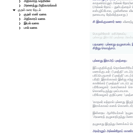
அதிகாரத் தெரிவில்
காதலரெய்தும் அல்லல் நோயினை
அனைத்து அதிகாரங்கள்
(அல்லல் நோய் - துன்பத்தைச் ச
குறள்-உரை தேடல்
என்புழிப்போல, முன்னிலை வினை
குறள் எண் வகை
நகையாடி நேர்வித்தவாறு.)
அதிகாரம் வகை
சி இலக்குவனார் உரை:
விரைந்
இயல் வகை
பால் வகை
பொருள்கோள் வரிஅமைப்பு:
புல்லாது இராஅப் புலத்தை அவர்உ
பதவுரை: புல்லாது-தழுவாமல்
சிறிது-கொஞ்சம்.
புல்லாது இராஅப் புலத்தை:
இப்பகுதிக்குத் தொல்லாசிரிய
மணக்குடவர்: ('புலத்தி' பாடம்)
பரிப்பெருமாள் ('புலத்தி' பாடம்
பரிதி: இராக்காலம் இன்று சற்று
காலிங்கர் ('புலத்தல்' பாடம்): 
பரிமேலழகர்: (வாயிலாகச் ச
கொண்டிருந்து புலப்பாயாக.
பரிமேலழகர் குறிப்புரை: 'புலத
'காதலர் வந்தால் புல்லாது இர
இராக்காலம் எனக் கொண்டார்
இன்றைய ஆசிரியர்கள் 'தழுவா
'அவரைத் தழுவாதிருந்து பிணங
தழுவாது இருந்து பிணக்கம் 
அவர்உறும் அல்லல்நோய் காண்கம