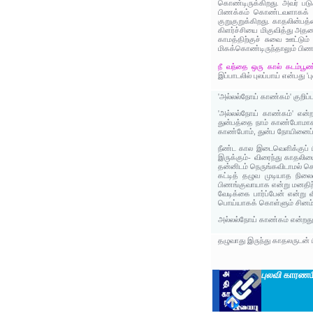
கொண்டிருக்கிறது. அவர் பட
பிணக்கம் கொண்டவளாகக் கா
குறுகுறுக்கிறது. காதலின்ப
கிளர்ச்சியை மிகுவித்து அத
காமத்திற்குச் சுவை ஊட்டும
மிகக்கொண்டிருந்தாலும் பிணங
நீ வந்தை ஒரு கால் கடம்பூண்
இப்பாடலில் புலப்பாய் என்பது
'அல்லல்நோய் காண்கம்' குறிப
'அல்லல்நோய் காண்கம்' எ
துன்பத்தை நாம் காண்போமாக
காண்போம், துன்ப நோயினைப் 
நீண்ட கால இடைவெளிக்குப் பி
இருக்கும்- விரைந்து காதலி
தன்னிடம் நெருங்கவிடாமல் செ
கட்டித் தழுவ முடியாத ந
பிணங்குவாயாக என்று மனதிற்
வேடிக்கை பார்ப்பேன் என்று
பொய்யாகக் கொள்ளும் சினம் 
அல்லல்நோய் காண்கம் என்றத
தழுவாது இருந்து காதலருடன் ப
புலவி
காரணமி