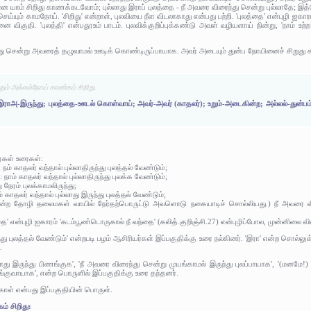
 யாம் சிறிது காணக்கடவோம்; புல்லாது இராப் புலத்தை - நீ அவரை விரைந்து சென்று புல்லாதே; இத
ெய்யும் காமநோய். 'சிறிது' என்றாள், புலவியை நீள விடலாகாது என்பது பற்றி. 'புலத்தை' என்புழி ஐகார
 விகுதி. 'புலத்தி' என்பதூஉம் பாடம். புலவிக்குறிப்புக்கண்டு அவள் வழியளாய் நின்று, 'நாம் உற்
து சென்று அவரைத் தழுவாமல் ஊடிக் கொண்டிருப்பாயாக. அவர் அடையும் துன்ப நோயினைச் சிறுது
றும் அல்லல்நோய் காண்கம் சிறிது.
; இராஅ-இருந்து; புலத்தை-ஊடல் கொள்வாய்; அவர்-அவர் (காதலர்); உறும்-அடைகின்ற; அல்லல்-துன
ர்கள் உரைகள்:
; நம் காதலர் வந்தால் புல்லாதிருந்து புலத்தல் வேண்டும்;
): நாம் காதலர் வந்தால் புல்லாதிருந்து புலக்க வேண்டும்;
 நேரம் புலக்காமலிருந்து;
நம் காதலர் வந்தால் புல்லாது இருந்து புலத்தல் வேண்டும்;
ென்ற தோழி தலைமகள் வாயில் நேர்தற்பொருட்டு அவளொடு நகையாடிச் சொல்லியது.) நீ அவரை விர
்தை' என்புழி ஐகாரம் 'கடம்பூண்டொருகால் நீ வந்தை' (கலித்.குறிஞ்சி.27) என்புழிப்போல, முன்னிலை வி
ுந்து புலத்தல் வேண்டும்' என்றபடி பழம் ஆசிரியர்கள் இப்பகுதிக்கு உரை நல்கினர். 'இரா' என்ற சொல்ல
.
து இருந்து பிணங்குக', 'நீ அவரை விரைந்து சென்று முயங்காமல் இருந்து புலப்பாயாக', '(மனமே
்குவாயாக', என்ற பொருளில் இப்பகுதிக்கு உரை தந்தனர்.
கொள் என்பது இப்பகுதியின் பொருள்.
் சிறிது: