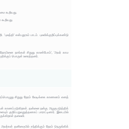
ிமை கூறியது.
 கூறியது.
 'புலத்தி' என்பதூஉம் பாடம். புலவிக்குறிப்புக்கண்டு
காமநோயினை நாங்கள் சிறுது காண்போம்', 'அவர் காம
குதிக்குப் பொருள் உரைத்தனர்.
அப்பொழுது சிறுது நேரம் வேடிக்கை காணலாம் எனத்
யுடன் காணப்படுகிறாள். தன்னை நன்கு அழகுபடுத்திக்
ுறிப்பறுவுறுத்தலாகப் பாராட்டினார். இடையில்
ருக்கிறாள் தலைவி.
வர்கள் தனிமையில் சந்திக்கும் நேரம் நெருங்கிக்