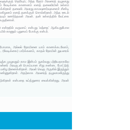
ளுக்குத் தெரியும்; அந்த நேரம் அவரைத் தழுவாது
ரம் வேடிக்கை காணலாம் எனத் தலைவியின் உள்ளம்
ைக்கிறாள் தலைவி. அவரது காமவுணர்வுகளைச் சீண்டி
 மகிழலாம் எனத் தனக்குள் சொல்கிறாள். அந்த ஊடல்
தையும் உணர்ந்தவள் அவள். தன் உள்ளத்தில் வேட்கை
 கருதினாள்.
) என்றதில் வருவாய் என்பது 'வந்தை' ஆகியதுபோல
யில் காணும் புதுமைப் போக்கு என்பர்.
ாண்போமாக, அல்லல் நோயினை யாம் காணக்கடவோம்,
வேடிக்கை) பார்க்கலாம், காதல் நோயின் துயரைக்
ஞ்சு முழுவதும் காம இன்பம் நுகர்வது பற்றியதாகவே
ு முன்னர் அவருடன் பொய்யான சிறு சண்டை போட்டுத்
 மகிழ நினைக்கிறாள். அவள் வெகு அருகில் இருந்தும்
ண்ணுகிறாள். அதற்காக அவரைத் தழுவாமலிருந்து
ட்டுகிறாள் என்பதை உய்த்துணர வைக்கின்றது. அவள்