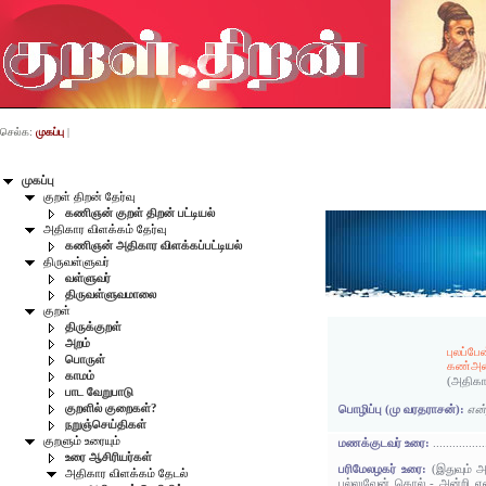
செல்க:
முகப்பு
|
முகப்பு
குறள் திறன் தேர்வு
கணிஞன் குறள் திறன் பட்டியல்
அதிகார விளக்கம் தேர்வு
கணிஞன் அதிகார விளக்கப்பட்டியல்
திருவள்ளுவர்
வள்ளுவர்
திருவள்ளுவமாலை
குறள்
திருக்குறள்
அறம்
புலப்ப
பொருள்
கண்அன்
காமம்
(அதிகா
பாட வேறுபாடு
குறளில் குறைகள்?
பொழிப்பு (மு வரதராசன்):
என
நறுஞ்செய்திகள்
குறளும் உரையும்
மணக்குடவர் உரை:
................
உரை ஆசிரியர்கள்
பரிமேலழகர் உரை:
(இதுவும் 
அதிகார விளக்கம் தேடல்
புல்லுவேன் கொல் - அன்றி 