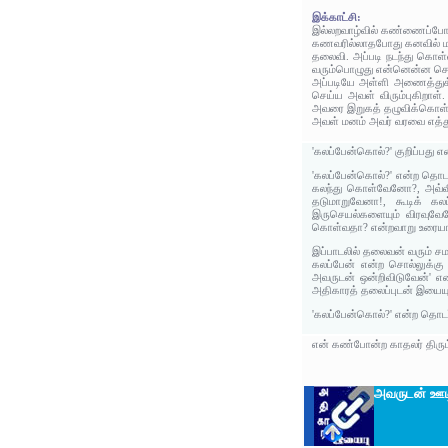
இக்காட்சி:
இல்லறவாழ்வில் கண்ணைப்போல்
கணவரில்லாதபோது கனவில் மட்
தலைவி. அப்படி நடந்து கொள்
வரும்பொழுது என்னென்ன செய
அப்படியே அள்ளி அணைத்துக்
செய்ய அவள் விரும்புகிறாள
அவரை இறுகத் தழுவிக்கொள்வத
அவள் மனம் அவர் வரவை எத்து
'கலப்பேன்கொல்?' குறிப்பது 
'கலப்பேன்கொல்?' என்ற தொடர
கலந்து கொள்வேனோ?, அவ்வி
தடுமாறுவேனா!, கூடிக் க
இருசெயல்களையும் விரவுவேன
கொள்வதா? என்றவாறு உரையாள
இப்பாடலில் தலைவன் வரும் சம
கலப்பேன் என்ற சொல்லுக்கு
அவருடன் ஒன்றிவிடுவேன்' என
அதிகாரத் தலைப்புடன் இயையு
'கலப்பேன்கொல்?' என்ற தொடர
என் கண்போன்ற காதலர் திரு
அவருடன் ஊட