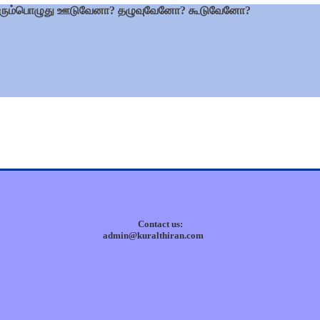
வரும்பொழுது ஊடுவேனா? தழுவுவேனோ? கூடுவேனோ?
Contact us:
admin@kuralthiran.com