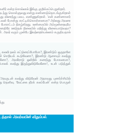
் என்ற சொல்லால் இங்கு குறிக்கப்பெறுகிறார்.
டம் நடந்து கொள்ளுவது என்று எண்ணத்தொடங்குகிறாள்
ந்து விரைந்து பலபட எண்ணுகிறாள். 'என் கண்ணாளர்
டையவள் போன்று காட்டிக்கொள்ளலாமா? அல்லது அவரை
ராட்டம் நிகழ்கிறது. உண்மையில் அம்மூன்றையுமே
வனெதிரே ஊடுதல் நிலையில் மறித்து விளையாடுவதா?
. அவர் வரும் முன்பே இவற்றையெல்லாம் கருதியதால்
ோ?, கலவி நலம் கட்டுரைப்போமோ?, இரண்டும் ஒருநாளே
் செறியக் கூடுவேனா?, இரண்டு ஆசையும் கலந்து
ுவேனோ?, அவரோடு ஒன்றிக் கரைந்து போகலாமா?,
லக் கலந்து இருந்துவிடுவேனோ!, உடன் படுத்துக்
அவருடன் கலந்து விடுவேன் அதாவது புணர்ச்சியில்
ு தெளிவு. 'வேட்கை தீரக் கலப்பேன்' என்ற பொருள்
்து.
டத்தால்
அவர்வயின் விதும்பல்
.