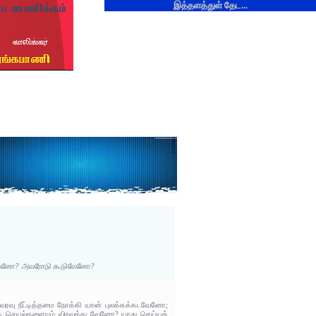
இத்தளத்துள் தேட...
ுவேனோ? அவரோடு கூடுவேனோ?
 வரவு நீட்டித்தமை நோக்கி யான் புலக்கக்கடவேனோ;
ிரு செயல்களையும் விரவக்கடவேனோ? யாது செய்யக்