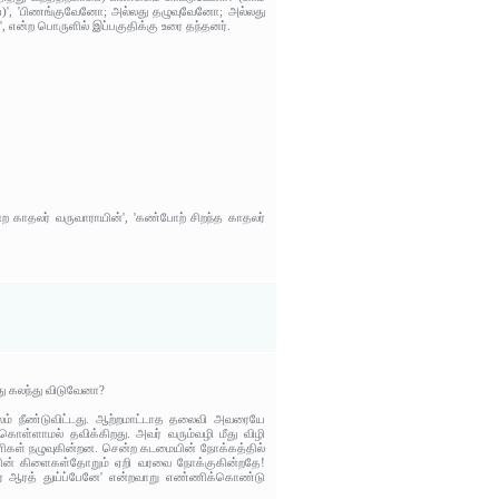
ே)', 'பிணங்குவேனோ; அல்லது தழுவுவேனோ; அல்லது
ன்ற பொருளில் இப்பகுதிக்கு உரை தந்தனர்.
ற காதலர் வருவாராயின்', 'கண்போற் சிறந்த காதலர்
ு கலந்து விடுவேனா?
ாலம் நீண்டுவிட்டது. ஆற்றமாட்டாத தலைவி அவரையே
 கொள்ளாமல் தவிக்கிறது. அவர் வரும்வழி மீது விழி
ிகள் நழுவுகின்றன. சென்ற கடமையின் நோக்கத்தில்
ரத்தின் கிளைகள்தோறும் ஏறி வரவை நோக்குகின்றதே!
வரை ஆரத் துய்ப்பேனே' என்றவாறு எண்ணிக்கொண்டு