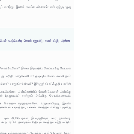
ப்பாயிற்று. இனிக் 'கலப்பேன்கொல்' என்பதற்கு 'ஒரு
்பேன்-கூடுவேன்; கொல்-(ஐயம்); கண்-விழி; அன்ன-
ுல்லிக் கொள்வேனோ? இவை இரண்டும் செய்யாதே வேட்கை
றியது. பரிதி: ஊடுவோமோ? தழுவுவோமோ? கலவி நலம்
னோ? யாது செய்வேன்? இக்குறி மெய்க்குறி யாயின்
்லக்கடவேனோ, அவ்விரண்டும் வேண்டுதலான் அவ்விரு
் (தழுவுதல்) என்னும் அவ்விரு செயல்களையும்;
் செய்தல் கருத்தாகலின், விதுப்பாயிற்று. இனிக்
ும் - புலத்தல், புல்லல், கலத்தல் என்னும் மூன்று
ம் ஆசிரியர்கள் இப்பகுதிக்கு உரை நல்கினர்.
 பரிப்பெருமாளும் பரிதியும் கலத்தல் பற்றி மட்டும்
ித்து வந்ததற்காகப்) பிணக்கம் காட்டுவேனா! (காம