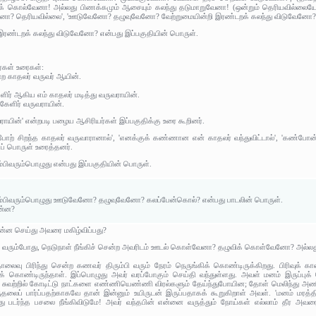
் கொல்வேனா! அல்லது பிணக்கமும் ஆசையும் கலந்து தடுமாறுவேனா! (ஒன்றும் தெரியவில்லைய
னோ? தெரியவில்லை', 'ஊடுவேனோ? தழுவுவேனோ? வேற்றுமையின்றி இரண்டறக் கலந்து விடுவேனோ?', எ
்டறக் கலந்து விடுவேனோ? என்பது இப்பகுதியின் பொருள்.
ர்கள் உரைகள்:
்ற காதலர் வருவர் ஆயின்.
ளிர் ஆகிய எம் காதலர் மடித்து வருவராயின்.
கேளிர் வருவராயின்.
ராயின்' என்றபடி பழைய ஆசிரியர்கள் இப்பகுதிக்கு உரை கூறினர்.
ற் சிறந்த காதலர் வருவாரானால்', 'எனக்குக் கண்ணான என் காதலர் வந்துவிட்டால்', 'கண்போன்
குப் பொருள் உரைத்தனர்.
்பிவரும்பொழுது என்பது இப்பகுதியின் பொருள்.
ம்பிவரும்பொழுது ஊடுவேனோ? தழுவுவேனோ? கலப்பேன்கொல்? என்பது பாடலின் பொருள்.
என்ன?
 என்ன செய்து அவரை மகிழ்விப்பது?
 வரும்போது, நெடுநாள் நீங்கிச் சென்ற அவரிடம் ஊடல் கொள்வேனா? தழுவிக் கொள்வேனோ? அல்லத
ு பிரிந்து சென்ற கணவர் திரும்பி வரும் நேரம் நெருங்கிக் கொண்டிருக்கிறது. பிரிவுக் க
திக் கொண்டிருந்தாள். இப்பொழுது அவர் வரப்போகும் செய்தி வந்துள்ளது. அவள் மனம் இருப்புக்
; சுவற்றில் கோடிட்டு நாட்களை எண்ணியெண்ணி விரல்களும் தேய்ந்துபோயின; தோள் மெலிந்து அண
வருதலைப் பார்ப்பதற்காகவே தான் இன்னும் உயிருடன் இருப்பதாகக் கூறுகிறாள் அவள். 'மனம் ம
து படர்ந்த பசலை நீங்கிவிடுமே! அவர் வந்தபின் என்னை வருத்தும் நோய்கள் எல்லாம் தீர அ