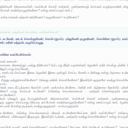
ொழுதின்கண் விரவாமையின், 'கலப்பேன் கொல்' என்றாள். மூன்றனையுஞ் செய்தல் கருத்தாகலின், விது
ட்போலக் கலந்தொழுகுவேனோ'? என்று உரைப்பாரும் உளர்.)
ன்ற காதலர் வந்தால் ஊடுவேனா? தழுவுவேனா? கூடுவேனா?
பேன்கொல், புல்லுவேன் கொல்லோ, கலப்பேன்கொல்?
கக் கடவேன், ஊடல் கொள்ளுவேன்; கொல்-(ஐயம்); புல்லுவேன்-தழுவுவேன்; கொல்லோ-(ஐயம்); கலப
ர்; வரின்-வந்தால், வரும்பொழுது.
 கொல்லோ கலப்பேன்கொல்:
ர்கள் உரைகள்:
யாமையை நினைத்துப் புலந்து நிற்பேனா? நெட்டாறு நீந்தி வருகின்றார் ஆதலின் எதிர் சென்று ப
ிலும் யாது செய்வேன்;
: இது, கண்டாற் செய்வன இவை ஆதலின் இவை மூன்றும் செய்ய வேண்டா நின்றது என்று ஆராமை கூ
ோம்;
து சிறுது புலந்துகொள்வேனோ? அல்லது புல்லிக் கொள்வேனோ? இரண்டும் ஒருநாளே கலந்து கொள்வே
ாயாக;
.) அவர் வரவு நீட்டித்தமை நோக்கி யான் புலக்கக்கடவேனோ, அன்றி என் ஆற்றாமை நோக்கிப் புல
னோ? யாது செய்யக் கடவேன்? [அவ்விரு செயல்களையும் - புலத்தல் (பிணங்குதல்) புல்லல
் கடவேனோ]
லவியும் புல்லலும் ஒரு பொழுதின்கண் விரவாமையின், 'கலப்பேன் கொல்' என்றாள். மூன்றனையுஞ
ஒரு புதுமை செய்யாது பிரியாத நாட்போலக் கலந்தொழுகுவேனோ'? என்று உரைப்பாரும் உளர். [மூன்றனைய
ையவர் போன்று நடித்தல்; கலந்து ஒழுகுதல் - கூயொழுகுதல்]
்கடவேனோ, அவ்விரு செயல்களையும் விரவக் கடவேனோ/வேட்கை தீரக் கலப்பேனோ? என்றபடி பழ
ங்கர், பரிமேலழகர் இருவரும், இரண்டும் (புல்லல், புலத்தல்) கலந்து கொள்வேனோ? என்று பொருள் கூற
தாழ்ச்சி கருதி புலவி கொள்வேனா? முயங்குவேனா? வேட்கை தீரச் செறியக் கூடுவேனா?', '(தாமத