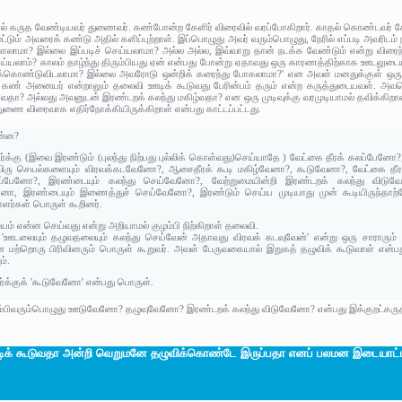
 கருத வேண்டியவர் துணைவர். கண்போன்ற கேளிர் விரைவில் வரப்போகிறார். காதல் கொண்டவர் கேளிர
டும் அவரைக் கண்டு அதில் களிப்புற்றாள். இப்பொழுது அவர் வரும்பொழுது, நேரில் எப்படி அவரி
ளலாமா? இல்லை இப்படிச் செய்யலாமா? அல்ல அல்ல, இவ்வாறு தான் நடக்க வேண்டும் என்று விரை
்யலாம்? காலம் தாழ்ந்து திரும்பியது ஏன் என்பது போன்று ஏதாவது ஒரு காரணத்திற்காக ஊடலு
கொண்டுவிடலாமா? இல்லை அவரோடு ஒன்றிக் கரைந்து போகலாமா?' என அவள் மனதுக்குள் ஒரு போ
். கண் அனையர் என்றாலும் தலைவி ஊடிக் கூடுவது பேரின்பம் தரும் என்ற கருத்துடையவள். அ
ா? அல்லது அவனுடன் இரண்டறக் கலந்து மகிழ்வதா? என ஒரு முடிவுக்கு வரமுடியாமல் தவிக்கிறாள்
ணை விரைவாக எதிர்நோக்கியிருக்கிறாள் என்பது காட்டப்பட்டது.
என்ன?
்க்கு (இவை இரண்டும் (புலந்து நிற்பது புல்லிக் கொள்வது)செய்யாதே ) வேட்கை தீரக் கலப்பேன
ரு செயல்களையும் விரவக்கடவேனோ?, ஆசைதீரக் கூடி மகிழ்வேனா?, கூடுவேனா?, வேட்கை தீரச
லப்பேனோ?, இரண்டையும் கலந்து செய்வேனோ?, வேற்றுமையின்றி இரண்டறக் கலந்து விட
ோ, இரண்டையும் இணைத்துச் செய்வேனோ?, இரண்டும் செய்ய முடியாது முன் கூடியிருந்தாற்போ
ர்கள் பொருள் கூறினர்.
யம் என்ன செய்வது என்று அறியாமல் குழம்பி நிற்கிறாள் தலைவி.
 'ஊடலையும் தழுவதலையும் கலந்து செய்வேன் அதாவது விரவக் கடவுவேன்' என்று ஒரு சாராரும் '
 மற்றொரு பிரிவினரும் பொருள் கூறுவர். அவள் பேருவகையால் இறுகத் தழுவிக் கூடுவாள் என்பத
ம்.
்க்குக் 'கூடுவேனோ' என்பது பொருள்.
ம்பிவரும்பொழுது ஊடுவேனோ? தழுவுவேனோ? இரண்டறக் கலந்து விடுவேனோ? என்பது இக்குறட்கருத
ிக் கூடுவதா அன்றி வெறுமனே தழுவிக்கொண்டே இருப்பதா எனப் பலமன இடையாட்