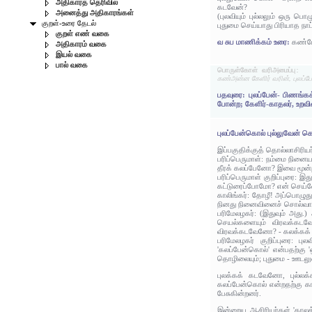
அதிகாரத் தெரிவில்
கடவேன்?
அனைத்து அதிகாரங்கள்
(புலவியும் புல்லலும் ஒரு ப
குறள்-உரை தேடல்
புதுமை செய்யாது பிரியாத நா
குறள் எண் வகை
வ சுப மாணிக்கம் உரை:
கண்போ
அதிகாரம் வகை
இயல் வகை
பால் வகை
பொருள்கோள் வரிஅமைப்பு:
கண்அன்ன கேளிர் வரின், புலப்
பதவுரை: புலப்பேன்- பிணங்
போன்ற; கேளிர்-காதலர், உறவின
புலப்பேன்கொல் புல்லுவேன்
இப்பகுதிக்குத் தொல்லாசிரிய
பரிப்பெருமாள்: நம்மை நினை
தீரக் கலப்பேனோ? இவை மூன்ற
பரிப்பெருமாள் குறிப்புரை
கட்டுரைப்போமோ? என் செய்வ
காலிங்கர்: தோழீ! அப்பொழு
நினது நினைவினைச் சொல்வ
பரிமேலழகர்: (இதுவும் அது
செயல்களையும் விரவக்கடவே
விரவக்கடவேனோ? - கலக்கக
பரிமேலழகர் குறிப்புரை: பு
'கலப்பேன்கொல்' என்பதற்கு '
தொழிலையும்; புதுமை - ஊடலுட
புலக்கக் கடவேனோ, புல்லக
கலப்பேன்கொல் என்றதற்கு காலி
பேசுகின்றனர்.
இன்றைய ஆசிரியர்கள் 'காலத்