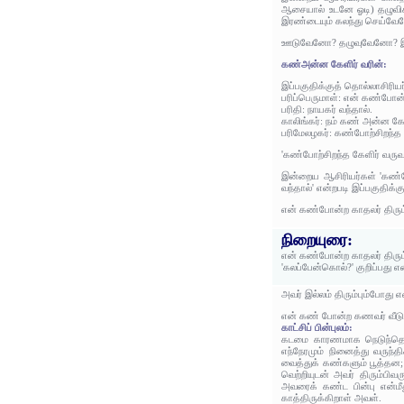
ஆசையால் உடனே ஓடி) தழுவிக
இரண்டையும் கலந்து செய்வே
ஊடுவேனோ? தழுவுவேனோ? இரண
கண்அன்ன கேளிர் வரின்:
இப்பகுதிக்குத் தொல்லாசிரிய
பரிப்பெருமாள்: என் கண்போன
பரிதி: நாயகர் வந்தால்.
காலிங்கர்: நம் கண் அன்ன கே
பரிமேலழகர்: கண்போற்சிறந்த 
'கண்போற்சிறந்த கேளிர் வருவ
இன்றைய ஆசிரியர்கள் 'கண்போ
வந்தால்' என்றபடி இப்பகுதிக்
என் கண்போன்ற காதலர் திரும
நிறையுரை:
என் கண்போன்ற காதலர் திரு
'கலப்பேன்கொல்?' குறிப்பது 
அவர் இல்லம் திரும்பும்போது
என் கண் போன்ற கணவர் வீடு
காட்சிப் பின்புலம்:
கடமை காரணமாக நெடுந்தொலைவ
எந்நேரமும் நினைத்து வருந்
வைத்துக் கண்களும் பூத்தன
வெற்றியுடன் அவர் திரும்பி
அவரைக் கண்ட பின்பு என்மீ
காத்திருக்கிறாள் அவள்.