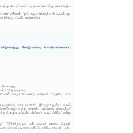
றிய காமத்துடனே நம்கண் வருதலை நினைந்து; என் நெஞ்சு
ொடு' என்றாள், 'ஒடு' உருபு விகாரத்தால் தொக்கது.
 இறந்து படுவல்', என்பதாம்.)
ை; உள்ளி-நினைத்து; கோடு-கிளை; கொடு-(கிளையைப்
ை நினைத்து;
் - பிரிதற்கு முன்]
்பாகலின், 'கூடிய காமமொடு' என்றாள். [அதுவே - காம
ப்பகுதிக்கு உரை நல்கினர். இக்குறளிலுள்ள காமம்
் இங்ஙனம் வரும் என்று கொண்ட அவ்வரவை நினைத்து"
 பொருள் தந்தார்; பரிதியார் 'கூடிப் பிரிந்த' என்று
'பிரிந்திருக்கும் என் காதலர் வரவை விரும்பி
ினைந்து', 'நம்மைவிட்டுப் பிரிந்த காதலர் முன்பு