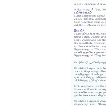
மரமேறிப் பார்த்தாலும் அவர் வ
மிகுந்த காதலுடன் பிரிந்து போ
காட்சிப் பின்புலம்:
கடமை காரணமாகக் கணவர் பிரி
தொட்டு எண்ணிய விரல்களும் 
'வென்று வருவேன் என்று சூள
வீடு திரும்பும் வேளை நெரு
இக்காட்சி:
அவரை எப்போது காண்பது என்று
உள்ளம் அமைதி கொள்ள மறுக்
கண்டு கொள்ளலாம் என நினைக்க
மிக விரைவிலேயே காணலாம் என்
ஏறி அவரை எதிர்நோக்க விழைக
மிகுந்த காதலுடன் பிரிந்த த
தலைவி. ஒருவரின் வருகையை எத
மிகுந்த காதலுடன் பிரிந்து 
'கோடுகொடு ஏறும்' என்ற பகு
'கோடுகொடு ஏறும்' என்ற தொட
பணைத் தெழாநின்றது, கிளைத
பார்த்திருக்கும், மேன்மேலும
ஏறிப் பார்க்கின்றது, மகிழ்
பார்க்கின்றது, பூரிக்கும், 
கோடு என்ற சொல் மரக்கிளைய
கிளையைக் கொண்டு மரம் ஏறுதல
தொலைவில் உள்ள பொருள் ஒன்றை
முன்னே அவரை காண விரும்பிய
'கோடுகொடு ஏறும்என் நெஞ்ச
தெழாநின்றது எனப் பரிமேலழ