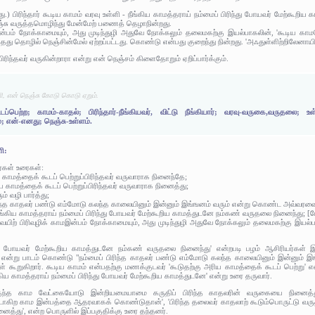
து.) பிரிந்தார் கூடிய காமம் வரவு உள்ளி - நீங்கிய காமத்தராய் நம்மைப் பிரிந்து போயவர் மேற்கூ
்சு வருத்தமொழிந்து மேன்மேற் பணைத் தெழாநின்றது.
இன்பம் நோக்காமையும், அது முடிந்துழி அதுவே நோக்கலும் தலைமகற்கு இயல்பாகலின், 'கூடிய காமம
தொழில் நெஞ்சின்மேல் ஏற்றப்பட்டது. கொண்டு என்பது குறைந்து நின்றது. 'அஃதுள்ளிற்றிலேனாயின்
 பிரிந்தவர் வருகின்றாரா என்று என் நெஞ்சம் கிளைதோறும் ஏறிப்பார்க்கும்.
்ளி, என் நெஞ்சு கோடு கொடு ஏறும்.
ூடப்பெற்ற; காமம்-காதல்; பிரிந்தார்-நீங்கியவர், விட்டு நீங்கியார்; வரவு-வருகை,வருதல
்; என்-எனது; நெஞ்சு-உள்ளம்.
ளி:
ர்கள் உரைகள்:
காமத்தைக் கூடப் பெற்றுப்பிரிந்தவர் வருவாராக நினைந்தே;
ிய காமத்தைக் கூடப் பெற்றுப்பிரிந்தவர் வருவாராக நினைத்து;
ும் வழி பார்த்து;
ிரிந்த காதலர் பண்டு எம்மோடு கலந்த காலையினும் இன்னும் இங்ஙனம் வரும் என்று கொண்ட அவ்வரவ
நீங்கிய காமத்தராய் நம்மைப் பிரிந்து போயவர் மேற்கூறிய காமத்துடனே நம்கண் வருதலை நினைந்து; [மேல
ைவயிற் பிரிவுழிக் காமஇன்பம் நோக்காமையும், அது முடிந்துழி அதுவே நோக்கலும் தலைமகற்கு இயல
்து போயவர் மேற்கூறிய காமத்துடனே நம்கண் வருதலை நினைந்து' என்றபடி பழம் ஆசிரியர்கள் இ
ம் என்று பாடம் கொண்டு "நம்மைப் பிரிந்த காதலர் பண்டு எம்மோடு கலந்த காலையினும் இன்னும
 கூறுகிறார். கூடிய காமம் என்பதற்கு மணக்குடவர் 'கூடுதற்கு அரிய காமத்தைக் கூடப் பெற்று' என்று
்கிய காமத்தராய் நம்மைப் பிரிந்து போயவர் மேற்கூறிய காமத்துடனே' என்று உரை தருவார்.
ுந்த காம வேட்கையோடு இன்றியமையாமை கருதிப் பிரிந்த காதலரின் வருகையை நினைத்து', 
கிற காம இன்பத்தை ஆதரவாகக் கொண்டுதான்', 'பிரிந்த தலைவர் காதலாற் கூடும்பொருட்டு வருதலை ந
த்து', என்ற பொருளில் இப்பகுதிக்கு உரை தந்தனர்.