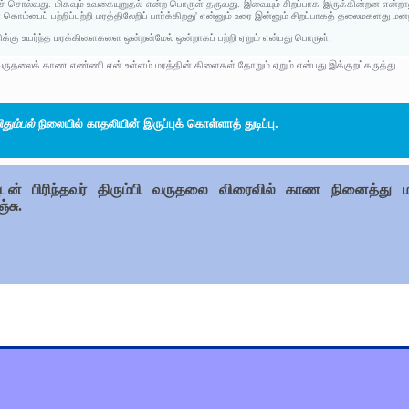
் சொல்வது. மிகவும் உவகையுறுதல் என்ற பொருள் தருவது. இவையும் சிறப்பாக இருக்கின்றன என்றா
ே கொம்பைப் பற்றிப்பற்றி மரத்திலேறிப் பார்க்கிறது' என்னும் உரை இன்னும் சிறப்பாகத் தலைமகளது 
்கு உயர்ந்த மரக்கிளைகளை ஒன்றன்மேல் ஒன்றாகப் பற்றி ஏறும் என்பது பொருள்.
் வருதலைக் காண எண்ணி என் உள்ளம் மரத்தின் கிளைகள் தோறும் ஏறும் என்பது இக்குறட்கருத்து.
தும்பல்
நிலையில் காதலியின் இருப்புக் கொள்ளாத் துடிப்பு.
ுடன் பிரிந்தவர் திரும்பி வருதலை விரைவில் காண நினைத்து மரத
்சு.