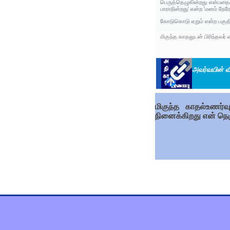
பெருத்தெழுகின்றது என்பதைச
பாராநின்றது' என்ற 'மனம் நேர
கோடுகொடு ஏறும் என்ற பகுதிக
மிகுந்த காதலுடன் பிரிந்தவர
அவர்வயின் வி
மிகுந்த காதல்உணர்வ
நினைக்கிறது என் நெஞ