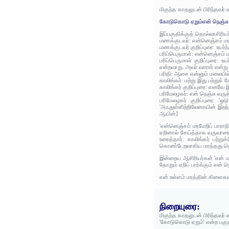
மிகுந்த காதலுடன் பிரிந்தவ
கோடுகொடு ஏறும்என் நெஞ்சு
இப்பகுதிக்குத் தொல்லாசிரிய
மணக்குடவர்: என்னெஞ்சம் மரத
மணக்குடவர் குறிப்புரை: உய
பரிப்பெருமாள்: என்னெஞ்சம் ம
பரிப்பெருமாள் குறிப்புரை:
என்றவாறு. அவர் வாரார் என்று
பரிதி: ஆசை என்னும் மலையில் 
காலிங்கர்: மற்று இது பற்று
காலிங்கர் குறிப்புரை: எனவே இ
பரிமேலழகர்: என் நெஞ்சு வரு
பரிமேலழகர் குறிப்புரை: '
'அஃதுள்ளிற்றிலேனாயின் இறந்
ஆயின்]
'என்னெஞ்சம் மரமேறிப் பாராநி
ஏறினால் சேய்த்தாக வருவாரைக
உரைத்தார். காலிங்கர் பற்
கொண்டேறலாகிய மரத்தது தொழி
இன்றைய ஆசிரியர்கள் 'என் மன
தோறும் ஏறிப் பார்க்கும் என் 
என் உள்ளம் மரத்தின் கிளைகள
நிறையுரை:
மிகுந்த காதலுடன் பிரிந்தவ
'கோடுகொடு ஏறும்' என்ற பகு