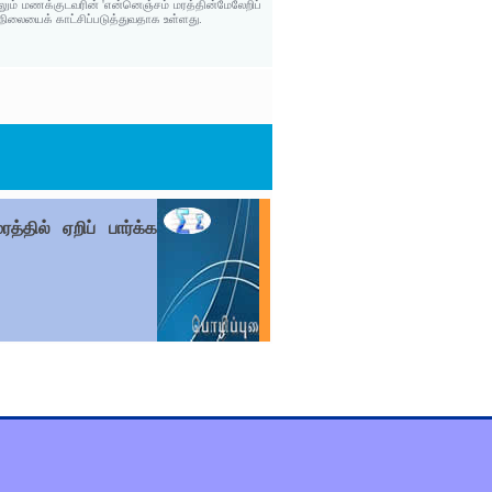
லும் மணக்குடவரின் 'என்னெஞ்சம் மரத்தின்மேலேறிப்
மனநிலையைக் காட்சிப்படுத்துவதாக உள்ளது.
்தில் ஏறிப் பார்க்க