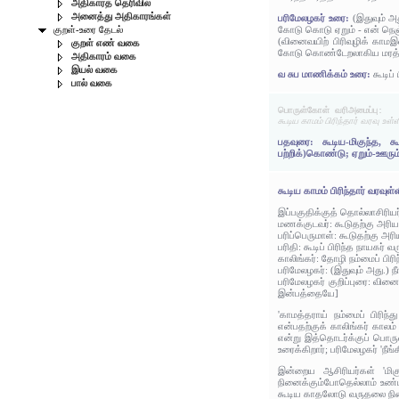
அதிகாரத் தெரிவில்
அனைத்து அதிகாரங்கள்
பரிமேலழகர் உரை:
(இதுவும் அ
கோடு கொடு ஏறும் - என் நெஞ
குறள்-உரை தேடல்
(வினைவயிற் பிரிவுழிக் காம
குறள் எண் வகை
கோடு கொண்டேறலாகிய மரத்தது 
அதிகாரம் வகை
இயல் வகை
வ சுப மாணிக்கம் உரை:
கூடிப்
பால் வகை
பொருள்கோள் வரிஅமைப்பு:
கூடிய காமம் பிரிந்தார் வரவு உள
பதவுரை: கூடிய-மிகுந்த, க
பற்றிக்)கொண்டு; ஏறும்-ஊரும
கூடிய காமம் பிரிந்தார் வரவுள்
இப்பகுதிக்குத் தொல்லாசிரிய
மணக்குடவர்: கூடுதற்கு அரிய 
பரிப்பெருமாள்: கூடுதற்கு அர
பரிதி: கூடிப் பிரிந்த நாயகர் வர
காலிங்கர்: தோழி நம்மைப் ப
பரிமேலழகர்: (இதுவும் அது.) 
பரிமேலழகர் குறிப்புரை: வின
இன்பத்தையே]
'காமத்தராய் நம்மைப் பிரிந
என்பதற்குக் காலிங்கர் கால
என்று இத்தொடர்க்குப் பொருள்
உரைக்கிறார்; பரிமேலழகர் 'நீங
இன்றைய ஆசிரியர்கள் 'மிக
நினைக்கும்போதெல்லாம் உண்டா
கூடிய காதலோடு வருதலை நினை