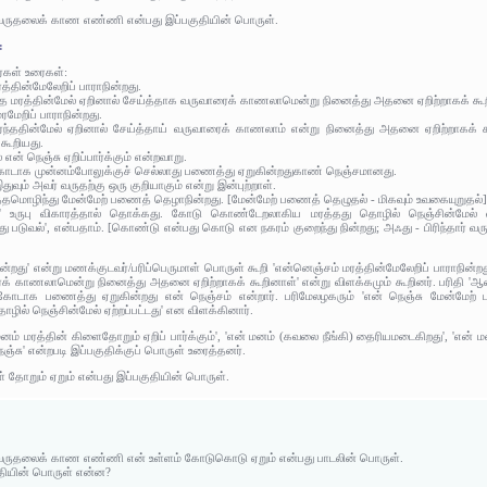
ர் வருதலைக் காண எண்ணி என்பது இப்பகுதியின் பொருள்.
:
ர்கள் உரைகள்:
்தின்மேலேறிப் பாராநின்றது.
ர்ந்த மரத்தின்மேல் ஏறினால் சேய்த்தாக வருவாரைக் காணலாமென்று நினைத்து அதனை ஏறிற்றாகக் கூ
ரமேறிப் பாராநின்றது.
 உயர்ந்ததின்மேல் ஏறினால் சேய்த்தாய் வருவாரைக் காணலாம் என்று நினைத்து அதனை ஏறிற்றாகக்
 கூறியது.
என் நெஞ்சு ஏறிப்பார்க்கும் என்றவாறு.
க் கோடாக முன்னம்போலுக்குச் செல்லாது பணைத்து ஏறுகின்றதுகாண் நெஞ்சமானது.
துவும் அவர் வருதற்கு ஒரு குறியாகும் என்று இன்புற்றாள்.
த்தமொழிந்து மேன்மேற் பணைத் தெழாநின்றது. [மேன்மேற் பணைத் தெழுதல் - மிகவும் உவகையுறுதல்
ஒடு' உருபு விகாரத்தால் தொக்கது. கோடு கொண்டேறலாகிய மரத்தது தொழில் நெஞ்சின்மேல் ஏற
து படுவல்', என்பதாம். [கொண்டு என்பது கொடு என நகரம் குறைந்து நின்றது; அஃது - பிரிந்தார்
ன்றது' என்று மணக்குடவர்/பரிப்பெருமாள் பொருள் கூறி 'என்னெஞ்சம் மரத்தின்மேலேறிப் பாராநின்றது
் காணலாமென்று நினைத்து அதனை ஏறிற்றாகக் கூறினாள்' என்று விளக்கமும் கூறினர். பரிதி 'ஆசை 
றுக்கோடாக பணைத்து ஏறுகின்றது என் நெஞ்சம் என்றார். பரிமேலழகரும் 'என் நெஞ்சு மேன்மே
ல் நெஞ்சின்மேல் ஏற்றப்பட்டது' என விளக்கினார்.
ம் மரத்தின் கிளைதோறும் ஏறிப் பார்க்கும்', 'என் மனம் (கவலை நீங்கி) தைரியமடைகிறது', 'என்
நெஞ்சு' என்றபடி இப்பகுதிக்குப் பொருள் உரைத்தனர்.
் தோறும் ஏறும் என்பது இப்பகுதியின் பொருள்.
ர் வருதலைக் காண எண்ணி என் உள்ளம் கோடுகொடு ஏறும் என்பது பாடலின் பொருள்.
தியின் பொருள் என்ன?