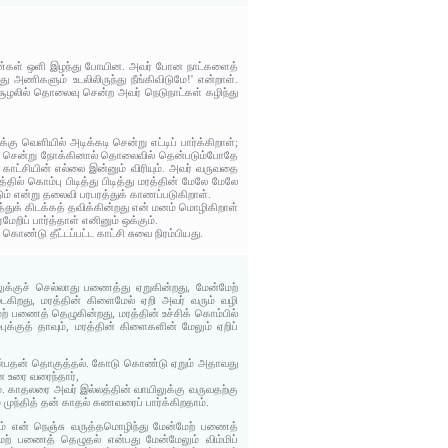
த கண்கள் ஒளி இழந்து போயின. அவர் போன நாட்களைத்
 அணிகளும் உடலிலிருந்து நீங்கிவிடுமே!' என்றாள்.
சூழலில் தொலைவு சென்ற அவர் நெடுநாட்கள் கழிந்து
 வெளியில் அடிக்கடி சென்று எட்டிப் பார்க்கிறாள்;
ில் சென்று நோக்கினால் தொலைவில் தென்படும்போதே
 காட்சியின் எல்லை இன்னும் விரியும். அவர் வருவதை
ில் கொம்பு பிடித்து பிடித்து மரத்தின் மேலே மேலே
் என்று தலைவி பரபரத்துக் காணப்படுகிறாள்.
த்துக் கிடக்கத் தவிக்கின்றது என் மனம் மொழிகிறாள்
றிப் பார்த்தாள் எனினும் ஒக்கும்.
ண்டு தீட்டப்பட்ட காட்சி சுவை நிரம்பியது.
லுக்குச் செல்லாது பணைத்து ஏறுகின்றது, மேன்மேற்
கிறது, மரத்தின் கிளைமேல் ஏறி அவர் வரும் வழி
மேற் பணைத் தெழுகின்றது, மரத்தின் உச்சிக் கொம்பில்
புக்குத் தாவும், மரத்தின் கிளைகளின் மேலும் ஏறிப்
 என்பதன் தொகுத்தல். கோடு கொண்டு ஏறும் அதாவது
ன உரை வரைந்தார்,
ம். காதலரை அவர் இல்லத்தின் வாயிலுக்கு வருவதற்கு
ுந்தித் தன் காதல் கணவரைப் பார்க்கிறதாம்.
ம் என் நெஞ்சு வருத்தமொழிந்து மேன்மேற் பணைத்
ேற் பணைத் தெழுதல் என்பது மேன்மேலும் விம்மிப்