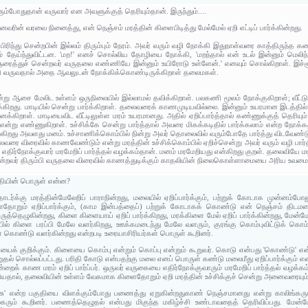
ரும்போதுதான் வருவார் என அவளுக்குத் தெரியும்தான். இருந்தும்....
னவரின் வரவை நினைத்து, என் நெஞ்சம் மரத்தின் கிளைபிடித்து மேல்மேல் ஏறி எட்டிப் பார்க்கின்றது.
ந்து சென்றபின் இல்லம் திரும்பும் நேரம். அவர் வரும் வழி நோக்கி இதுநாள்வரை காத்திருந்
தேய்ந்துவிட்டன. 'மற!' எனச் சொல்லிய தோழியை நோக்கி, 'மறந்தால் என் உடல் இன்னும் மெலிந்து
ுரைத்துச் சென்றவர் வருதலை எண்ணியே இன்னும் உயிரோடு உள்ளேன்.' எனவும் சொல்கிறாள். இச்
ங்கி வருவதால் அதை ஆவலுடன் நோக்கிக்கொண்டிருக்கிறாள் தலைமகள்.
 ஆசை மேலிட உள்ளம் ஒருநிலையில் இல்லாமல் தவிக்கிறாள். பலகணி மூலம் நோக்குகிறாள்; வீட்டுக்கு
கிறது. மாடியில் சென்று பார்க்கிறாள். தலைவரைக் காணமுடியவில்லை. இன்னும் உயரமான இடத்த
ிறாள். மாடியைவிட வீட்டிலுள்ள மரம் உயரமானது. அதில் ஏறிப்பார்த்தால் கண்ணுக்குத் தெரியும்
று எண்ணுகிறாள். உச்சிக்கே சென்று பார்த்தால் அவரை மிகக்கடிதில் பார்க்கலாம் என்ற நோக்கத்த
ிறது அவளது மனம். உச்சாணிக்கொம்பில் நின்று அவர் தொலைவில் வரும்போதே பார்த்து விடவேண்டும
லைவரை விரைவில் காணவேண்டும் என்று மரத்தின் உச்சிக்கொம்பில் ஏறிச்சென்று அவர் வரும் வழி பார்
ிர்நோக்குவார் மரமேறிப் பார்த்தல் வழக்கம்தான். மனம் மரமேறியது என்கிறது குறள். தலைவியே மரமே
சென்றவர் திரும்பி வருதலை விரைவில் காணத்துடிக்கும் காதலியின் நிலைகொள்ளாமையை அரிய உவமை கொ
தியின் பொருள் என்ன?
ர்க்கு மரத்தின்மேலேறிப் பாராநின்றது, மலையில் ஏறிப்பார்க்கும், பற்றுக் கோடாக முன்னம்போ
ோறும் ஏறிப்பார்க்கும், (காம இன்பத்தைப்) பற்றுக் கோடாகக் கொண்டு என் நெஞ்சம் திடமடை
் பருத்தெழுகின்றது, கிளை கிளையாய் ஏறிப் பார்க்கிறது, மரக்கிளை மேல் ஏறிப் பார்க்கின்றது, மேன்
ச்சியில் கிளை பரப்பி மேலே வளர்கிறது, ஊக்கமடைந்து மேலே வளரும், குரங்கு கொம்புவிட்டுக் கொம்
கிளை கொண்டு வளர்கின்றது என்றபடி உரையாசிரியர்கள் பொருள் கூறினர்.
ைக் குறிக்கும். கிளையை கொம்பு என்றும் கொப்பு என்றும் கூறுவர். கொடு என்பது 'கொண்டு'
் சொல்லப்பட்டது. பரிதி கோடு என்பதற்கு மலை எனப் பொருள் கண்டு மலைமீது ஏறிப்பார்க்கும் எ
க் காண மரம் ஏறிப் பார்ப்பர். ஒருவர் வருகையை எதிர்நோக்குவாரும் மரமேறிப் பார்த்தல் வழக்க
தால், தலைவியின் உள்ளம் வேகமாக கிளைதோறும் ஏறி மரத்தின் உச்சிக்குச் சென்று அனைவரையும் ம
ு' என்ற பகுதியை விளக்கும்போது பணைத்து ஏறுகின்றதுகாண் நெஞ்சமானது என்று காலிங்கரு
கரும் கூறினர். பணைத்தெழுதல் என்பது மிகுந்த மகிழ்ச்சி உண்டாவதைத் தெரிவிப்பது. மேன்ம