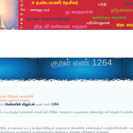
குறள் எண் 1264
ாமம் பிரிந்தார் வரவுள்ளிக்
டு ஏறும்என் நெஞ்சு
அவர்வயின் விதும்பல்
1264
ரம்:
குறள் எண்:
)
்பு கூடியிருந்த காதலைக் கைவிட்டுப் பிரிந்த அவருடைய வருகையை நினைத்து என் நெஞ்சம் மரத்தின் 
 அரிய காமத்தைக் கூடப் பெற்றுப்பிரிந்தவர் வருவாராக நினைந்தே என்னெஞ்சம் மரத்தின்மேலேறிப் பார
ால் சேய்த்தாக வருவாரைக் காணலாமென்று நினைத்து அதனை ஏறிற்றாகக் கூறினாள்.