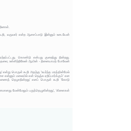
றினாள்.
 கூறி, வருவார் என்ற ஆசைப்பாடு இன்னும் உடையேன்
]
்றப்பட்டது. கொண்டு என்பது குறைந்து நின்றது.
 வருதலை; உள்ளிற்றிலேன் ஆயின் - நினையாமற் போவேன்
' என்று பொருள் கூறி அதற்கு 'உயர்ந்த மரத்தின்மேல்
என்னும் மலையில் என் நெஞ்சு ஏறிப்பார்க்கும்' என
ற் பணைத் தெழாநின்றது' எனப் பொருள் கூறி 'கோடு
 மனமானது மேன்மேலும் பருத்தெழுகின்றது', 'கிளைகள்