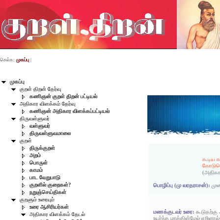
செல்க:
முகப்பு
|
முகப்பு
குறள் திறன் தேர்வு
கணிஞன் குறள் திறன் பட்டியல்
அதிகார விளக்கம் தேர்வு
கணிஞன் அதிகார விளக்கப்பட்டியல்
திருவள்ளுவர்
வள்ளுவர்
திருவள்ளுவமாலை
குறள்
திருக்குறள்
அறம்
கூடிய க
பொருள்
கோடுகொ
காமம்
(அதிகா
பாட வேறுபாடு
குறளில் குறைகள்?
பொழிப்பு (மு வரதராசன்):
முன
நறுஞ்செய்திகள்
குறளும் உரையும்
உரை ஆசிரியர்கள்
மணக்குடவர் உரை:
கூடுதற்கு
அதிகார விளக்கம் தேடல்
உயர்ந்த மரத்தின்மேல் ஏறின