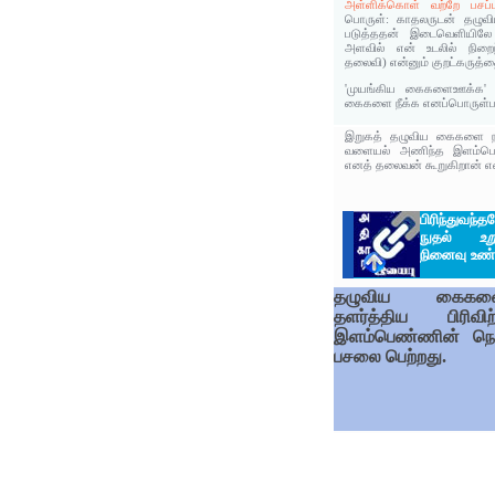
அள்ளிக்கொள் வற்றே பசப்ப
பொருள்: காதலருடன் தழுவியி
படுத்ததன் இடைவெளியிலே
அளவில் என் உடலில் நிறைந்
தலைவி) என்னும் குறட்கருத்
'முயங்கிய கைகளைஊக்க'
கைகளை நீக்க எனப்பொருள்பட
இறுகத் தழுவிய கைகளை ந
வளையல் அணிந்த இளம்பெண
எனத் தலைவன் கூறுகிறான் என்
பிரிந்துவந
நுதல்
உற
நினைவு உண்
தழுவிய கைகளை
தளர்த்திய பிரிவிற
இளம்பெண்ணின் நெற
பசலை பெற்றது.