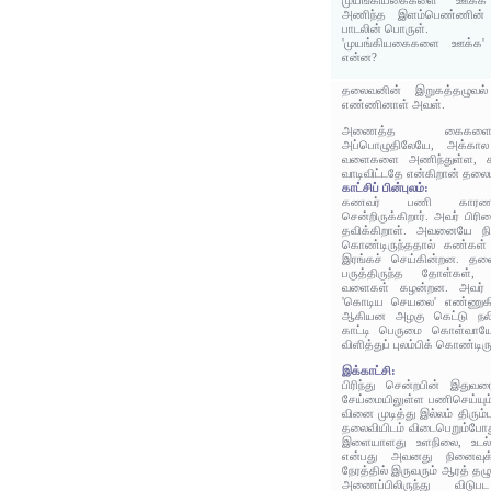
முயங்கியகைகளை ஊக்
அணிந்த இளம்பெண்ணின் ந
பாடலின் பொருள்.
'முயங்கியகைகளை ஊக்க' 
என்ன?
தலைவனின் இறுகத்தழுவல
எண்ணினாள் அவள்.
அணைத்த கைகளைத்
அப்பொழுதிலேயே, அக்கால
வளைகளை அணிந்துள்ள, கள
வாடிவிட்டதே என்கிறான் தலை
காட்சிப் பின்புலம்:
கணவர் பணி காரணம
சென்றிருக்கிறார். அவர் பி
தவிக்கிறாள். அவனையே நி
கொண்டிருந்ததால் கண்கள் 
இரங்கச் செய்கின்றன. தலைவ
பருத்திருந்த தோள்கள்,
வளைகள் கழன்றன. அவர் வி
'கொடிய செயலை' எண்ணுகி
ஆகியன அழகு கெட்டு நலிக
காட்டி பெருமை கொள்வாய
விளித்துப் புலம்பிக் கொண்டிரு
இக்காட்சி:
பிரிந்து சென்றபின் இது
சேய்மையிலுள்ள பணிசெய்யும்
வினை முடித்து இல்லம் திரும்
தலைவியிடம் விடைபெறும்போ
இளையாளது உளநிலை, உடல்
என்பது அவனது நினைவுக்கு
நேரத்தில் இருவரும் ஆரத் 
அணைப்பிலிருந்து விட