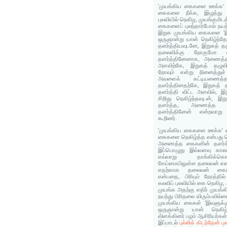
'முயங்கிய கைகளை ஊக்க' எ
கைகளை நீக்க, இழுத்து
புலவியில் நெகிழ, முயங்குமிட
கைகளைப் புலந்தார்போல் நய
இறுக முயங்கிய கைகளை 'இவ
ஒருஞான்று யான் நெகிழ்ந்
தளர்த்தியவுடனே, இறுகத் 
தலைவிக்கு நோகுமோ எ
தளர்த்தினேனாக, அணைத்
அளவிற்கே, இறுகத் தழு
நோவும் என்று நினைத்துச்
அவளைக் கட்டியணை
தளர்த்தினதற்கே, இறுகத்
தளர்த்தி விட்ட அளவில், 
சிறிது நெகிழ்ந்தவுடன், 
தளர்த்த, அணைத்த 
தளர்த்தினேன் என்றவாறு
கூறினர்.
'முயங்கிய கைகளை ஊக்க' எ
கைகளை நெகிழ்த்த என்பது 
அணைத்த கைகளின் தளர்ச்
இப்பொழுது இவ்வளவு காலம்
எவ்வாறு தாங்கிக்க
சேய்மையிலுள்ள தலைவன் எண
எதற்காக தலைவன் கைக
என்பதை, பிரியும் நேரத்த
கலவிப் புலவியில் கை நெகிழ,
முயங்க அதற்கு எதிர் முயங
நயந்து பிரிதலை விரும்பவில்
முயங்கிய கைகள் 'இவளுக்கு
ஒருஞான்று யான் நெகிழ
விளக்கினர் பழம் ஆசிரியர்கள்
இப்பாடல்
புல்லிக் கிடந்தேன்