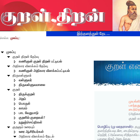
இத்தளத்துள் தேட...
செல்க:
முகப்பு
|
முகப்பு
குறள் திறன் தேர்வு
கணிஞன் குறள் திறன் பட்டியல்
குறள் எ
அதிகார விளக்கம் தேர்வு
கணிஞன் அதிகார விளக்கப்பட்டியல்
திருவள்ளுவர்
வள்ளுவர்
திருவள்ளுவமாலை
குறள்
திருக்குறள்
அறம்
முயங்
பொருள்
பசந்தத
காமம்
பைந்தொ
பாட வேறுபாடு
(அதிகா
குறளில் குறைகள்?
குறள் 
நறுஞ்செய்திகள்
பொழிப்பு (மு வரதராசன்):
தழ
குறளும் உரையும்
தளர்த்தியவுடனே, பைந்தொடி
உரை ஆசிரியர்கள்
நெற்றி, (அவ்வளவு சிறிதாகிய 
அதிகார விளக்கம் தேடல்
பசலை நிறம் அடைந்தது.