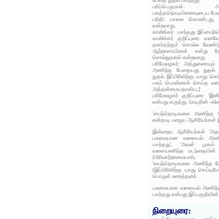
பேதை நுதல் பசந்தது.
பரிப்பெருமாள்:
பசுத்ததொடியினையுடைய பேதை
பரிதி: பசலை கொண்டது, வ
என்றவாறு.
காலிங்கர்: பசந்தது இப்பைந
காலிங்கர் குறிப்புரை: என
தளர்தற்குச் சொல்ல வேண்
ஆற்றாளாயினள் என்று தோ
சொல்லுவாள் என்றவாறு.
பரிமேலழகர்: அத்துணையும
அணிந்த பேதையது நுதல் பச
நுதல் இப்பிரிவிற்கு யாது 
பசும் பொன்னால் செய்த வள
அத்தன்மையதாகிய;]
பரிமேலழகர் குறிப்புரை: 'இன
என்பது கருத்து. [கடிதின் -விர
'பைந்தொடிகளை அணிந்த பே
என்றபடி பழைய ஆசிரியர்கள் இ
இன்றைய ஆசிரியர்கள் 'அ
பசுமையான வளையல் அணிந
பசந்தது', 'அவள் முகம் ப
வளையணிந்த மடந்தையின் நெ
(பிரிவாற்றாமையால்,
'பைந்தொடிகளை அணிந்த பேதை
(இப்பிரிவிற்கு யாது செய்யும
பொருள் உரைத்தனர்.
பசுமையான வளையல் அணிந்த
பசந்தது என்பது இப்பகுதியின
நிறையுரை: