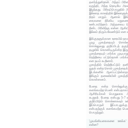
தளர்த்துகிறான். அந்தப் ப
வருந்தி, அந்த நொடியே அ
இழந்தது. பிரிவுப்பொழுதில
இல்லாத காலத்தில் இல்லாளுக
நிறம் மாறும். ஆனால் இங்க
கைகளை நீங்கிய மறுகண
உண்டாயிற்றாம். அத்தகைய ம
நீண்ட பிரிவிற்கு என்ன ஆகி
இல்லம் திரும்பவேண்டும் எ
இக்குறளுக்கான உரையில் நாம
முழு முகத்தையும் சொல்ல
சொல்லுவது குறிப்பிடத் தகு
தழுவிக் கொண்டிருக்கிற இர
முகத்தையும் பார்க்க முடியா
நெற்றியை மட்டும்தான் பார்க்
என நயம் கூறினார்.
முகத்தில் நெற்றிமட்டும் தன
நுதல் என்ற சொல் முகத்தைக்
இடங்களில் ஆளப்பட்டுள்ள
இங்கும் தலைவியின் முகத்த
கொள்ளலாம்.
பேதை என்ற சொல்லுக்கு
களங்கமற்ற பெண் என்பதாகப
ஆசிரியர்கள் பொதுவாக 
கூறுவர். பேதை என்பது 5-7 
குறிப்பிடும் சொல்லாகவும்
இப்பொருள் இப்பாடலு
என்பதற்குக் களங்கமற்ற பெ
பொருந்தும்.
'முயங்கியகைகளை ஊக்க' 
என்ன?