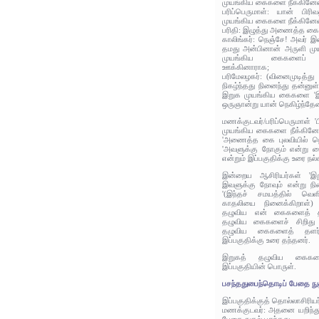
முயங்கிய கைகளை நீக்கினே
பரிப்பெருமாள்: யான் பி
முயங்கிய கைகளை நீக்கினேன
பரிதி: இழுத்து அணைத்த கை க
காலிங்கர்: நெஞ்சே! அவர் 
தமது அன்பினான் அருளி முயங
முயங்கிய கைகளைப் பு
ஊக்கினாராக;
பரிமேலழகர்: (வினைமுடித்து
நிகழ்ந்தது நினைந்து தன்ன
இறுக முயங்கிய கைகளை 'இவ
ஒருஞான்று யான் நெகிழ்ந்தே
மணக்குடவர்/பரிப்பெருமாள் 
முயங்கிய கைகளை நீக்கினேன்'
'அணைத்த கை புலவியில் நெக
'அவளுக்கு நோகும் என்று கை
என்றும் இப்பகுதிக்கு உரை நல்
இன்றைய ஆசிரியர்கள் '
இவளுக்கு நோவும் என்று நின
'(இந்தச் சமயத்தில் வெளிய
காதலியை நினைக்கிறாள்)
தழுவிய என் கைகளைத் தளர
தழுவிய கைகளைச் சிறிது நெ
தழுவிய கைகளைத் தளர்த
இப்பகுதிக்கு உரை தந்தனர்.
இறுகத் தழுவிய கைகள
இப்பகுதியின் பொருள்.
பசந்ததுபைந்தொடிப் பேதை நு
இப்பகுதிக்குத் தொல்லாசிரிய
மணக்குடவர்: அதனை யறிந்த