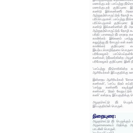
மணக்குடவர்: பசப்புற்று நீர்
மணக்குடவர் குறிப்புரை:
கண்டு இக்கண்ணீர் அலரா
ஆற்றுதற்பொருட்டுத் தோழி கூ
பரிப்பெருமாள்: பசப்புற்று நீ
பரிப்பெருமாள் குறிப்புர
கண்டு இக்கண்ணின் நீர் அ
ஆற்றுதற்பொருட்டுத் தோழி கூ
பரிதி: பசலையும் நீர் மாறாத 
காலிங்கர்: இங்ஙனம் பசந்
கலுழ்ந்து நீர் சோரும் என் கண்
காலிங்கர் குறிப்புரை
இயற்படமொழிந்தமை பொருளாயி
பரிமேலழகர்: பசப்பெய்தன்ம
கண்கள்; [நீர்வார்கின்ற -அழுக
பரிமேலழகர் குறிப்புரை: இனி ந
'பசப்புற்று நீர்சொரிகின்
ஆசிரியர்கள் இப்பகுதிக்கு உர
இன்றைய ஆசிரியர்கள் 'சோகை
கண்கள்', 'பசப்பு நிறம் எய்த
'பசந்து கண்ணீர் வடித்த
கண்கள்', 'நிறம் வேறுபட்டுக
கண்' என்றபடி இப்பகுதிக்கு 
அழகுகெட்டு நீர் பெருக
இப்பகுதியின் பொருள்.
நிறையுரை:
அழகுகெட்டு நீர் பெருக்கும்
அருளாமையைப் பிறர்க்கு அ
பாடலின் பொருள்.
'நயந்தவர்' யார்?