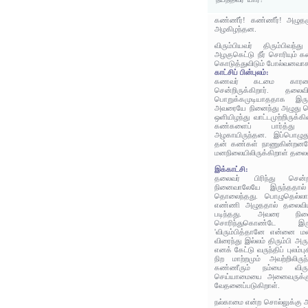
கண்ணீர்! கண்ணீர்! அழுத
அழகிழந்தன.
விரும்பியவர் திரும்பிவ
அழகுகெட்டு நீர் சொரியும் கண
கொடுத்துவிடும் போல்வனவா
காட்சிப் பின்புலம்:
கணவர் கடமை காரணம
சென்றிருக்கிறார். தலை
பொறுக்கமுடியாததாக இருக
அவரையே நினைந்து அழுது க
ஒளியிழந்து வாட்டமுற்றிருக்க
கண்களைப் பார்த்து 
அழகாயிருந்தன. இப்பொழுது
தன் கண்கள் நாணுகின்றன
மனநிலையிலிருக்கிறாள் தலை
இக்காட்சி:
தலைவர் பிரிந்து சென்
நினைவாலேயே இருந்ததால்
தொலைந்தது. பொழுதெல்
எண்ணி அழுததால் தலைவி
படிந்தது. அவரை நினைந
சொரிந்துகொண்டே இர
'விரும்பித்தானே என்னை ம
விரைந்து இல்லம் திரும்பி அர
எனக் கேட்டு வருந்திப் புலம
நிற மாற்றமும் அவற்றிலிரு
கண்ணீரும் நம்மை விரு
செய்யாமையை அனைவருக்க
வேதனைப்படுகிறாள்.
நல்காமை என்ற சொல்லுக்கு 