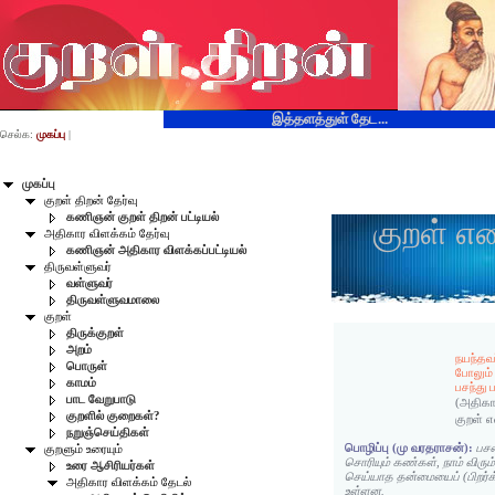
இத்தளத்துள் தேட...
செல்க:
முகப்பு
|
முகப்பு
குறள் திறன் தேர்வு
கணிஞன் குறள் திறன் பட்டியல்
குறள் எ
அதிகார விளக்கம் தேர்வு
கணிஞன் அதிகார விளக்கப்பட்டியல்
திருவள்ளுவர்
வள்ளுவர்
திருவள்ளுவமாலை
குறள்
திருக்குறள்
அறம்
நயந்தவ
பொருள்
போலும்
காமம்
பசந்து
பாட வேறுபாடு
(அதிகா
குறளில் குறைகள்?
குறள் 
நறுஞ்செய்திகள்
பொழிப்பு (மு வரதராசன்):
பசல
குறளும் உரையும்
சொரியும் கண்கள், நாம் விரும
உரை ஆசிரியர்கள்
செய்யாத தன்மையைப் (பிறர்
அதிகார விளக்கம் தேடல்
உள்ளன.