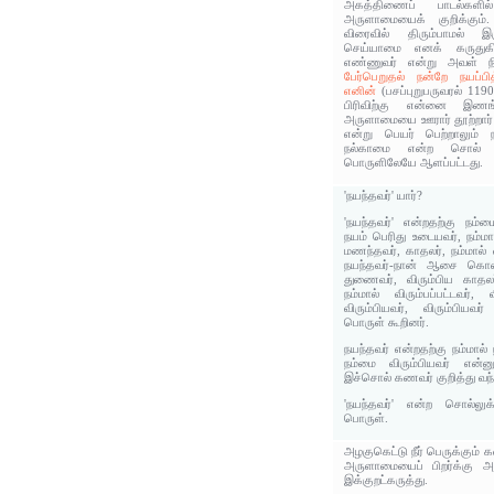
அகத்திணைப் பாடல்களில
அருளாமையைக் குறிக்கும்
விரைவில் திரும்பாமல் 
செய்யாமை எனக் கருதுகிற
எண்ணுவர் என்று அவள் ந
பேர்பெறுதல் நன்றே நயப்பி
எனின்
(பசப்புறுபருவரல் 119
பிரிவிற்கு என்னை இணங
அருளாமையை ஊரார் தூற்றார்
என்று பெயர் பெற்றாலும் 
நல்காமை என்ற சொல் 
பொருளிலேயே ஆளப்பட்டது.
'நயந்தவர்' யார்?
'நயந்தவர்' என்றதற்கு நம்ம
நயம் பெரிது உடையவர், நம்மால
மணந்தவர், காதலர், நம்மால் வ
நயந்தவர்-நான் ஆசை கொண்
துணைவர், விரும்பிய காதலர
நம்மால் விரும்பப்பட்டவர்,
விரும்பியவர், விரும்பியவர
பொருள் கூறினர்.
நயந்தவர் என்றதற்கு நம்மால் 
நம்மை விரும்பியவர் என்ன
இச்சொல் கணவர் குறித்து வந்
'நயந்தவர்' என்ற சொல்லுக்
பொருள்.
அழகுகெட்டு நீர் பெருக்கும் 
அருளாமையைப் பிறர்க்கு அ
இக்குறட்கருத்து.