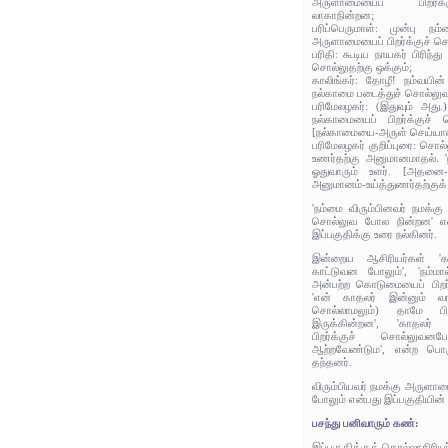
அருளாமையைப் பிறர்
லாகாநின்றன;
பரிப்பெருமாள்: முன்பு நம
அருளாமையைப் பிறர்க்குச் 
பரிதி: கூடிய நாயகர் பிரிந்த
சொல்லுதற்கு ஒக்கும்;
காலிங்கர்: தோழீ! நம்வயி
நல்காமை படைத்துச் சொல்லு
பரிமேலழகர்: (இதுவும் அது.)
நல்காமையைப் பிறர்க்குச
[நல்காமையை-அருள் செய்ய
பரிமேலழகர் குறிப்புரை: ச
உணர்தற்கு அனுமானமாதல். 'ந
ஓதுவாரும் உளர். [அதனை-ந
அனுமானம்-உய்த்துணர்தற்குக
'நம்மை விரும்பினவர் நமக்கு
சொல்லுவ போல நின்றன' என்
இப்பகுதிக்கு உரை நல்கினர்.
இன்றைய ஆசிரியர்கள் '
காட்டுவன போலும்', 'நம்மால
அன்பற்ற கொடுமையைப் பிறர்
'என் காதலர் இன்னும் வ
சொல்லாமலும்) தாமே பிற
இருக்கின்றன', 'காதலர்
பிறர்க்குச் சொல்லுவ
ஆற்றவேண்டும', என்ற பொரு
தந்தனர்.
விரும்பியவர் நமக்கு அருளாம
போலும் என்பது இப்பகுதியின்
பசந்து பனிவாரும் கண்:
இப்பகுதிக்குத் தொல்லாசிரிய