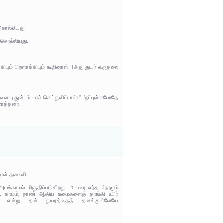
சொல்லியது.
 சொல்லியது.
ியும் பிறளாக்கியும் கூறினாள். [அது துயர் வருதலை
வு துன்பம் வரச் செய்துவிட்டாரே!', 'நட்புள்ளபோதே
ரைத்தனர்.
றாள் தலைவி.
டங்காமல் மிகுதிப்படுகிறது. அவரை எந்த நேரமும்
றது. காமம், நாண் ஆகிய சுமைகளைத் தாங்கி உயிர்
ும்? என்று தன் துயரத்தைத் தனக்குள்ளேயே