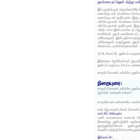
துயர்வரவு நட்பினுள் ஆற்று பவர
இப்பகுதிக்குத் தொல்லாசிரிய
மணக்குடவர்: மென்மை செய்ய வ
மணக்குடவர் குறிப்புரை: 
பரிப்பெருமாள்: மென்மை செய்
பரிப்பெருமாள் குறிப்புரை
பரிதி: காம இன்பமாகிய நட்பிலு
காலிங்கர்: துயர் வரவினை நட்ட
பரிமேலழகர்: இன்பஞ்செய்தற்
பரிமேலழகர் கருத்துரை: துயர
விலக்கல்; புலக்கின்றமையின்
'நட்டோர்மாட்டே துன்பம் வருத
இன்றைய ஆசிரியர்கள் 'துயரத்
துன்பம் வரும்படி செய்ய வல்
காதல் கொண்டவர்க்கே துன்பம
நிறையுரை:
காதல் கொண்டவர்க்கே துன்பம்
'துப்பின்' என்றால் என்ன?
காதலியான என்னையே கலக்கம
என் மீது காதல் மிகக் கொண
காட்சிப் பின்புலம்:
பணி காரணமாக கணவர் பிரிந்
நினைந்து துன்பத்தில் உழல
ஒடிந்துவிடும்போல் துன
வெளிப்படுத்திக்கொண்டிருக்க
இக்காட்சி: