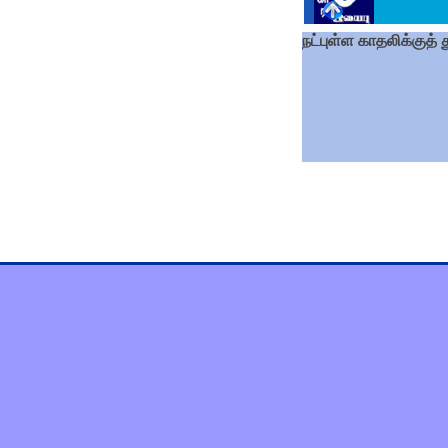
நட்புள்ள காதலிக்குத