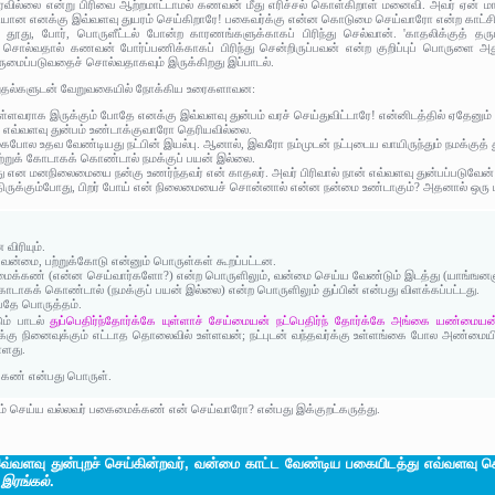
 வரவில்லை என்று பிரிவை ஆற்றமாட்டாமல் கணவன் மீது எரிச்சல் கொள்கிறாள் மனைவி. அவர் ஏன் 
ியான எனக்கு இவ்வளவு துயரம் செய்கிறாரே! பகைவர்க்கு என்ன கொடுமை செய்வாரோ என்ற காட்சி
தூது, போர், பொருளீட்டல் போன்ற காரணங்களுக்காகப் பிரிந்து செல்வான். 'காதலிக்குத் தர
சொல்வதால் கணவன் போர்ப்பணிக்காகப் பிரிந்து சென்றிருப்பவன் என்ற குறிப்புப் பொருளை
மைப்படுவதைச் சொல்வதாகவும் இருக்கிறது இப்பாடல்.
றுதல்களுடன் வேறுவகையில் நோக்கிய உரைகளாவன:
ள்ளவராக இருக்கும் போதே எனக்கு இவ்வளவு துன்பம் வரச் செய்துவிட்டாரே! என்னிடத்தில் ஏதேனும் 
் எவ்வளவு துன்பம் உண்டாக்குவாரோ தெரியவில்லை.
போல உதவ வேண்டியது நட்பின் இயல்பு. ஆனால், இவரோ நம்முடன் நட்புடைய வாயிருந்தும் நமக்குத் து
ற்றுக் கோடாகக் கொண்டால் நமக்குப் பயன் இல்லை.
ு என மனநிலைமையை நன்கு உணர்ந்தவர் என் காதலர். அவர் பிரிவால் நான் எவ்வளவு துன்பப்படுவேன் என
ந்திருக்கும்போது, பிறர் போய் என் நிலைமையைச் சொன்னால் என்ன நன்மை உண்டாகும்? அதனால் ஒரு ப
 விரியும்.
, வன்மை, பற்றுக்கோடு என்னும் பொருள்கள் கூறப்பட்டன.
ைமைக்கண் (என்ன செய்வார்களோ?) என்ற பொருளிலும், வன்மை செய்ய வேண்டும் இடத்து (யாங்ஙனஞ் 
 கோடாகக் கொண்டால் (நமக்குப் பயன் இல்லை) என்ற பொருளிலும் துப்பின் என்பது விளக்கப்பட்டது.
பதே பொருத்தம்.
துப்பெதிர்ந்தோர்க்கே யுள்ளாச் சேய்மையன் நட்பெதிர்ந் தோர்க்கே அங்கை யண்மையன
ும் பாடல்
கு நினைவுக்கும் எட்டாத தொலைவில் உள்ளவன்; நட்புடன் வந்தவர்க்கு உள்ளங்கை போல அண்மையில் 
்ளது.
க்கண் என்பது பொருள்.
் செய்ய வல்லவர் பகைமைக்கண் என் செய்வாரோ? என்பது இக்குறட்கருத்து.
வளவு துன்புறச் செய்கின்றவர், வன்மை காட்ட வேண்டிய பகையிடத்து எவ்வளவ
 இரங்கல்
.