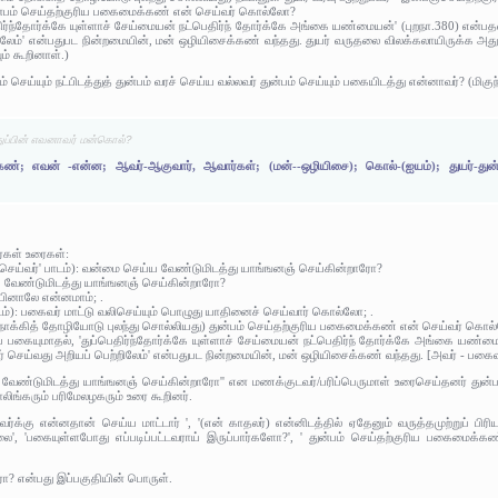
ுன்பம் செய்தற்குரிய பகைமைக்கண் என் செய்வர் கொல்லோ?
்பெதிர்ந்தோர்க்கே யுள்ளாச் சேய்மையன் நட்பெதிர்ந் தோர்க்கே அங்கை யண்மையன்' (புறநா.380) 
ிலேம்' என்பதுபட நின்றமையின், மன் ஒழியிசைக்கண் வந்தது. துயர் வருதலை விலக்கலாயிருக்க அது
ம் கூறினாள்.)
் செய்யும் நட்பிடத்துத் துன்பம் வரச் செய்ய வல்லவர் துன்பம் செய்யும் பகையிடத்து என்னாவர்? (மிகுந
 துப்பின் எவனாவர் மன்கொல்?
கண்; எவன் -என்ன; ஆவர்-ஆகுவார், ஆவார்கள்; (மன்--ஒழியிசை); கொல்-(ஐயம்); துயர்-துன்பம
ர்கள் உரைகள்:
வன் செய்வர்' பாடம்): வன்மை செய்ய வேண்டுமிடத்து யாங்ஙனஞ் செய்கின்றாரோ?
ய வேண்டுமிடத்து யாங்ஙனஞ் செய்கின்றாரோ?
ியினாலே என்னமாம்; .
ாடம்): பகைவர் மாட்டு வலிசெய்யும் பொழுது யாதினைச் செய்வார் கொல்லோ; .
நோக்கித் தோழியோடு புலந்து சொல்லியது) துன்பம் செய்தற்குரிய பகைமைக்கண் என் செய்வர் கொ
புப் பகையுமாதல், 'துப்பெதிர்ந்தோர்க்கே யுள்ளாச் சேய்மையன் நட்பெதிர்ந் தோர்க்கே அங்கை ய
செய்வது அறியப் பெற்றிலேம்' என்பதுபட நின்றமையின், மன் ஒழியிசைக்கண் வந்தது. [அவர் - பகைவ
 வேண்டுமிடத்து யாங்ஙனஞ் செய்கின்றாரோ'' என மணக்குடவர்/பரிப்பெருமாள் உரைசெய்தனர் துன்பம
ிங்கரும் பரிமேலழகரும் உரை கூறினர்.
்கு என்னதான் செய்ய மாட்டார் ', '(என் காதலர்) என்னிடத்தில் ஏதேனும் வருத்தமுற்றுப் பிரிய
ை', 'பகையுள்ளபோது எப்படிப்பட்டவராய் இருப்பார்களோ?', ' துன்பம் செய்தற்குரிய பகைமைக
 என்பது இப்பகுதியின் பொருள்.