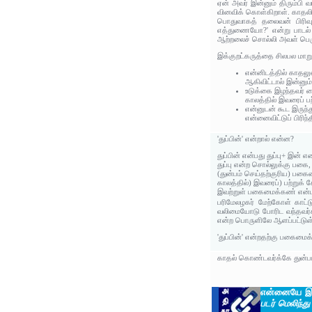
ஏன் அவர் இன்னும் திரும்பி
வினவிக் கொள்கிறாள். காதல
பொதுவாகத் தலைவன் பிரிவு 
எத்துணையோ?' என்று பாடல் 
ஆற்றலைச் சொல்லி அவள் பெரு
இக்குறட்கருத்தை சிலபல மா
என்னிடத்தில் காதலு
ஆகிவிட்டால் இன்னும
உடுக்கை இழந்தவர் கை
காலத்தில் இவரைப் ப
என்னுடன் கூட இருந்த
என்னைவிட்டுப் பிரி
'துப்பின்' என்றால் என்ன?
துப்பின் என்பது துப்பு+ இன் என
துப்பு என்ற சொல்லுக்கு பகை
(துன்பம் செய்தற்குரிய) பக
காலத்தில்) இவரைப்) பற்றுக்
இவற்றுள் பகைமைக்கண் என்
பரிமேலழகர் மேற்கோள் காட்ட
வலிமையோடு போரிட வந்தவர்க்
என்ற பொருளிலே ஆளப்பட்டுள
'துப்பின்' என்றதற்கு பகைமை
காதல் கொண்டவர்க்கே துன்பம
என்னையே இவ்
படர் மெலிந்து