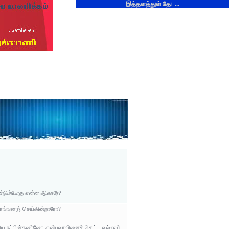
இத்தளத்துள் தேட...
ேண்டும்போது என்ன ஆவாரே?
 யாங்ஙனஞ் செய்கின்றாரோ?
குரிய நட்பின்கண்ணே துன்பவரவினைச் செய்ய வல்லவர்;