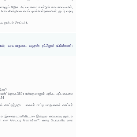
என்பதனானும் அறிக. அப்பகைமை ஈண்டுக் காணாமையின்,
 செய்கின்றிலை எனப் புலக்கின்றமையின், துயர் வரவு
்த துன்பம் செய்வர்).
்; வரவு-வருகை, வருதல்; நட்பினுள்-நட்பின்கண்;
ல்லோ?
ண்மையன்' (புறநா.380) என்பதனானும் அறிக. அப்பகைமை
ர்]
் செய்தற்குரிய பகைவர் மாட்டு யாதினைச் செய்வர்
ம் இல்லாதவராகிவிட்டால் இன்னும் எவ்வளவு துன்பம்
்கண் என் செய்வர் கொல்லோ?', என்ற பொருளில் உரை