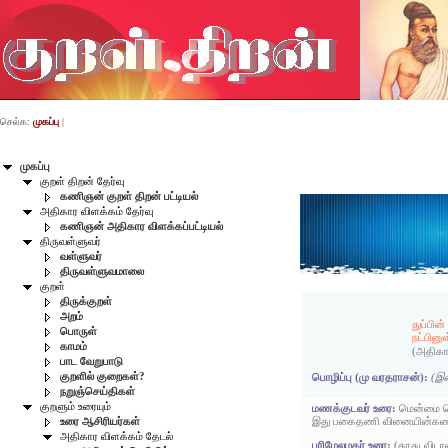
செல்க:
முகப்பு
|
முகப்பு
குறள் திறன் தேர்வு
கணிஞன் குறள் திறன் பட்டியல்
அதிகார விளக்கம் தேர்வு
கணிஞன் அதிகார விளக்கப்பட்டியல்
திருவள்ளுவர்
வள்ளுவர்
திருவள்ளுவமாலை
குறள்
திருக்குறள்
அறம்
துப்பின
பொருள்
நட்பினு
காமம்
(அதிகா
பாட வேறுபாடு
குறளில் குறைகள்?
பொழிப்பு (மு வரதராசன்):
(இன
நறுஞ்செய்திகள்
குறளும் உரையும்
மணக்குடவர் உரை:
மென்மை செ
இது பகைதணி வினையின்கண்
உரை ஆசிரியர்கள்
அதிகார விளக்கம் தேடல்
பரிமேலழகர் உரை:
(தூது விடா