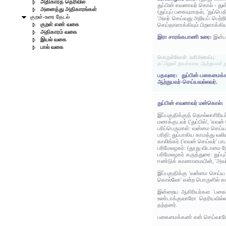
அதிகாரத் தெரிவில்
துப்பின் எவனாவர் கொல் - த
அனைத்து அதிகாரங்கள்
(துப்புப் பகையுமாதல், 'துப
குறள்-உரை தேடல்
'அவர் செய்வது அறியப் பெற்ற
குறள் எண் வகை
செய்தாளாக்கியும் பிறளாக்கியு
அதிகாரம் வகை
இரா சாரங்கபாணி உரை:
இன்பம
இயல் வகை
பால் வகை
பொருள்கோள் வரிஅமைப்பு:
நட்பினுள் துயர்வரவு ஆற்றுபவர்
பதவுரை: துப்பின்-பகைமைக்
ஆற்றுபவர்-செய்யவல்லவர்.
துப்பின் எவனாவர் மன்கொல்:
இப்பகுதிக்குத் தொல்லாசிரிய
மணக்குடவர் ('துப்பில்', 'எ
பரிப்பெருமாள்: வன்மை செய்
பரிதி: துப்பாகிய காமத்து வல
காலிங்கர் ('எவன் செய்வர்' ப
பரிமேலழகர்: (தூது விடாமை 
பரிமேலழகர் கருத்துரை: துப்
ஈண்டுக் காணாமையின், 'அவர் 
இப்பகுதிக்கு 'வன்மை செய்ய
கொல்லோ' என்ற பொருளில் கால
இன்றைய ஆசிரியர்கள 'பகைவர்க
உண்டாக்குவாரோ தெரியவில்ல
தந்தனர்.
பகைமைக்கண் என் செய்வாரோ?