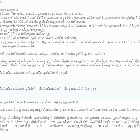
்:
ர்கள் உரைகள்:
ேண்டும் நட்டோர்மாட்டே துன்பம் வருதலைச் செய்கின்றவர்,
இது பகைதணி வினையின்கண் பிரிந்த தலைமகனது கொடுமையை உட்கொண்டு தலைமகள் தோழிக்குச் 
ய வேண்டும் நட்டோர்மாட்டே துன்பம் வருதலைச் செய்கின்றவர்,
: இது பகைதணி வினையின்கண் பிரிந்த தலைமகனது கொடுமையை உட்கொண்டு தலைமகள் தோழிக்குச்
ம் துயராற்றுபவர்க்கு என்றவாறு.
ார் மாட்டுச் செய்கின்றவர் என்றவாறு.
குரிய நட்பின்கண்ணே துன்பவரவினைச் செய்ய வல்லவர்;
் வருதலை விலக்கலாயிருக்க அது செய்கின்றிலை எனப் புலக்கின்றமையின், துயர் வரவு செய்தாளாக்க
 - பிணங்குகின்றமையால்]
லைச் செய்கின்றவர்' என்றபடி பழைய ஆசிரியர்கள் இப்பகுதிக்கு உரை கூறினர்.
தை உறவினர்க்குச் செய்ய வல்லவர்', 'என்னிடத்தில் காதலுள்ளவராக இருக்கும் போதே எனக்கும் இவ்வள
லவர்கள்', 'இன்பம் செய்தற்குரிய நட்பின்கண்ணே துன்பவரவினைச் செய்யவல்லவர்' என்றபடி பொருள் உ
் செய்ய வல்லவர் என்பது இப்பகுதியின் பொருள்.
 செய்ய வல்லவர் துப்பின் என் செய்வாரோ? என்பது பாடலின் பொருள்.
ுறச் செய்கிறாரே பகைவரை என்ன பாடுபடுத்துவாரோ!
்டவர் எனக்கே துன்பம் வருமாறு செய்யும்போது பகையில் என்ன கொடுமை செய்வாரோ எனச் சொல்கி
து சென்றிருக்கிறார். தலைவிக்குப் பிரிவின் துன்பத்தை எத்துணை அடக்க முயன்றாலும் அது அ
்வதால் உடல் இளைத்து விடுகிறாள். தன் துயரத்தை வெளியில் தெரிவிக்கவும் நாணம் தடுக்கி
்புறுகிறாள். காதலரின்றி கடல் அளவிலான காமத்துன்பத்தை எப்படிக் கடக்க முடிய
ிறாள்.