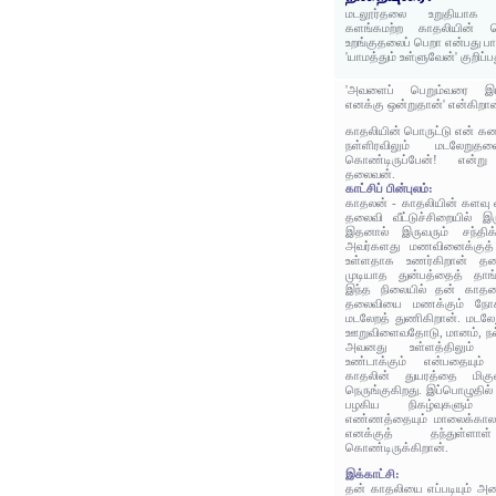
மடலூர்தலை உறுதியாக ய
களங்கமற்ற காதலியின் 
உறங்குதலைப் பெறா என்பது ப
'யாமத்தும் உள்ளுவேன்' குறிப்
'அவளைப் பெறும்வரை இர
எனக்கு ஒன்றுதான்' என்கிறா
காதலியின் பொருட்டு என் கண
நள்ளிரவிலும் மடலேறுத
கொண்டிருப்பேன்! என்று 
தலைவன்.
காட்சிப் பின்புலம்:
காதலன் - காதலியின் களவு வ
தலைவி வீட்டுச்சிறையில் இ
இதனால் இருவரும் சந்திக
அவர்களது மணவினைக்குத்
உள்ளதாக உணர்கிறான் 
முடியாத துன்பத்தைத் தாங்
இந்த நிலையில் தன் காதலை
தலைவியை மணக்கும் நோக்க
மடலேறத் துணிகிறான். மடலேற
ஊறுவிளைவதோடு, மானம், நல
அவனது உள்ளத்திலும்
உண்டாக்கும் என்பதையும்
காதலின் துயரத்தை மிகுவ
நெருங்குகிறது. இப்பொழுதில
பழகிய நிகழ்வுகளும்
எண்ணத்தையும் மாலைக்காலம
எனக்குத் தந்துள்ள
கொண்டிருக்கிறான்.
இக்காட்சி:
தன் காதலியை எப்படியும் அடை