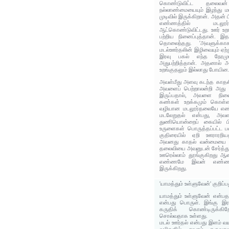
கொண்டுவிட்ட தலைவ
நல்லாண்மையையும் இழந்து ம
முடிவில் இருக்கிறான். அதன் 
எண்ணத்தில் மடலூர
ஆட்கொண்டுவிட்டது. ஊர் உற
பற்றிய நினைப்புத்தான். 
தொலைந்தது. 'அவளுக்கா
மடல்ஊர்தலின் இழிவையும் ஏற
இரவு பகல் எந்த நேரமு
அதுபற்றித்தான். அதனால்
உறங்குதலும் இல்லாது போயின.
அவள்மீது அளவு கடந்த காதல
அவளைப் பெற்றாலன்றி அது 
இருப்பதால், அவளை நின
கண்கள் உறக்கமும் கொள்ள
வழியான மடலூர்தலையே எண்
மடலேறுதல் என்பது, அவள
துணியொன்றைப் கையில் பி
உருளைகள் பொருத்தப்பட்ட பன
குதிரையில் ஏறி ஊராரறிய
அவனது காதல் வன்மையை ஊ
தலைவியை அவனுடன் சேர்த்து 
ஊரெல்லாம் தூங்குகிறது ஆன
எண்ணமே இவன் எண்ணம் 
இருக்கிறது.
'யாமத்தும் உள்ளுவேன்' குறிப்
யாமத்தும் உள்ளுவேன் என்பத
என்பது பொருள். இங்கு இரவ
கருதிக் கொண்டிருக்க
சொல்வதாக உள்ளது.
மடல் ஊர்தல் என்பது இளம் 