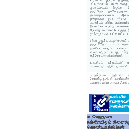
வழிகளில் துயரம் தருவது
மட்டுமல்லாமல் அவன் தனத
குணத்தையும் இழக்க வேண
இருப்பினும் இப்பொழுதுள
தனக்குள்ளவளாக ஆக்க
ஒன்றுதான் ஒரே தீர்வாக 
மடலூர்தல் பற்றிய எண்ணங்க
நினைவில் சுழன்று உளைச்சல
அவனது கண்கள் பொருந்த 
தூக்கமும் கெட்டுப் போய்விட்
'இரவு முழுக்க மடலூர்தலைப்
இருக்கிறேன்' எனவும் 'உறங
நள்ளிரவானாலும் என்ன
வெளிப்படுதல் கூடாது என்ற
இத்தொடரை விளக்கினர்.
'யாமத்தும் உள்ளுவேன்'
மடல்ஊர்தல் பற்றியே நினைப்ப
மடலூர்தலை உறுதியாக நள்
கொண்டிருப்பேன்; களங்கமற்ற
கண்கள் உறங்குதலைப் பெறா என
நள்ளிரவி
எண்ணுவேன
நாணுத்துறவு
மடலேறுதலை
நள்ளிரவிலும் நினைத்த
கொண்டிருக்கிறேன்;