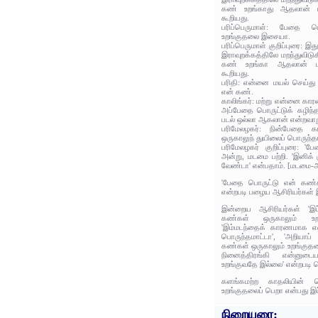
கண் உறங்காது ஆதலான் 
கூறியது.
பரிப்பெருமாள்: பேதை 
உறங்குதலை இசையா.
பரிப்பெருமாள் குறிப்புரை: 
இராவுறக்கத்திலே மறந்துவிடுக
கண் உறங்கா ஆதலான் 
கூறியது.
பரிதி: என்னை மயல் செய்த
என் கண்.
காலிங்கர்: மற்று என்னை கா
அப்பேதை பொருட்டுக் கழிந்
படல் ஒல்லா ஆகலான் என்றவாற
பரிமேலழகர்: நின்பேதை
ஒருகாலுந் துயிலைப் பொருந்த
பரிமேலழகர் குறிப்புரை: 'ப
அன்று, மடமை பற்றி. 'இனிக்
வேண்டா' என்பதாம். [மடமை-
'பேதை பொருட்டு என் கண்
என்றபடி பழைய ஆசிரியர்கள் இ
இன்றைய ஆசிரியர்கள் '
கண்கள் ஒருகாலும் உறக
'இம்மடந்தைக் காரணமாக எ
பொருந்தமாட்டா', 'அறிய
கண்கள் ஒருகாலும் உறங்குதல
நினைத்திரங்கி என்னுட
உறங்குவதே இல்லை' என்றபடி 
களங்கமற்ற காதலியின் 
உறங்குதலைப் பெறா என்பது இப
நிறையுரை: