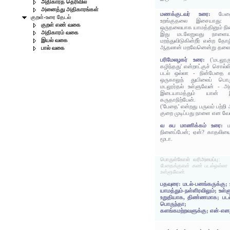
அதிகாரத் தெரிவில்
அனைத்து அதிகாரங்கள்
மணக்குடவர் உரை:
பேத
குறள்-உரை தேடல்
உறங்குதலை இசையாது:
குறள் எண் வகை
ஒருதலையாக யாமத்தினும் நி
அதிகாரம் வகை
இது மடலேறுவது நாளையன்
இயல் வகை
மறந்துவிடுகின்றீர் என்ற த
ஆதலான் மறவேனென்று தலைம
பால் வகை
பரிமேலழகர் உரை:
('மடலூர
கழிந்தது' என்றாட்குச் சொல
படல் ஒல்லா - நின்பேதை
ஒருகாலுந் துயிலைப் பொர
மடலூர்தல் உள்ளுவேன் - அத
இடையாமத்தும் யான் இ
கருதாநிற்பேன்.
('பேதை' என்றது பருவம் பற்றி
குறை முடிப்பது நாளை என வே
வ சுப மாணிக்கம் உரை:
நினைப்பேன்; ஏன்? காதலிய
மூடா.
பொருள்கோள் வரிஅமைப்பு:
பேதைக்குஎன் கண் படல்ஒல்லா 
உள்ளுவேன்.
பதவுரை: மடல்-பனங்கருக்கு; 
யாமத்தும்-நள்ளிரவிலும்; உள
உறுதியாக, திண்ணமாக; படல்-
பொருந்தா; பேதைக
களங்கமற்றவளுக்கு; என்-எனத