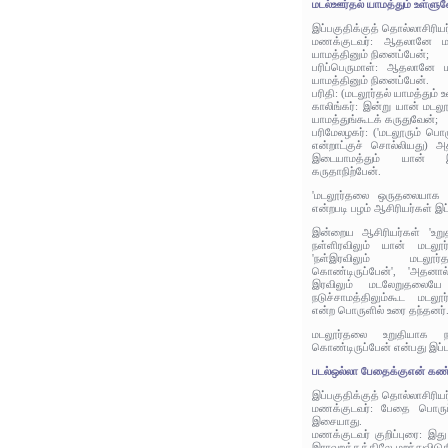
மடல்ஊர்தல் யாமத்தும் உள்ளு
இப்பகுதிக்குத் தொல்லாசிரிய
மணக்குடவர்: ஆதலானே ம
யாமத்தினும் நினைப்பேன்;
பரிப்பெருமாள்: ஆதலானே
யாமத்தினும் நினைப்பேன்.
பரிதி: (மடலூர்தல் யாமத்தும் 
காலிங்கர்: இன்று யான் மடல
யாமத்துங்கூடக் கருதுவேன்;
பரிமேலழகர்: ('மடலூரும் பொழ
என்றாட்குச் சொல்லியது) அத
இடையாமத்தும் யான் இ
கருதாநிற்பேன்.
'மடலூர்தலை ஒருதலையாக யா
என்றபடி பழம் ஆசிரியர்கள் இப
இன்றைய ஆசிரியர்கள் 'உறுத
நள்ளிரவிலும் யான் மடலூர்
'நள்இரவிலும் மடலூர
கொண்டிருப்பேன்', 'அதனால
இரவிலும் மடலேறுதலையே 
நடுச்சாமத்திலும்கூட மடல
என்ற பொருளில் உரை தந்தனர்
மடலூர்தலை உறுதியாக நள்
கொண்டிருப்பேன் என்பது இப்
படல்ஒல்லா பேதைக்குஎன் கண
இப்பகுதிக்குத் தொல்லாசிரிய
மணக்குடவர்: பேதை பொருட
இசையாது.
மணக்குடவர் குறிப்புரை: இ
இராவுறக்கத்திலே மறந்துவிடுக