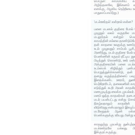
பொருள்: காமமாகிய கடிய
அழித்தலாலே, இங்ஙனம் 
எனக்கு, அழகிய நெற்றியை உ
பாதுகாப்பாயிற்று.)
'மடல்ஊர்தல்' என்றால் என்ன?
பனை மடலால் குதிரை போல் ச
முழுதும் வலம் வருதலே ம
மடலூர்தல் என்றும் பெயர
காமத்தின் எல்லை தாண்டும்ப
தன் காதலை உலகுக்கு உணர்
உடல் முழுவதும் சாம்பல் பூ
அணிந்து, மடல் குதிரை மேல்
பெண்ணின் உருவம் தீட்டிய த
பிடித்துக் கொண்டு, ஊர் மன
அக்குதிரையின் பனை மடல்
உடம்பைக் கிழித்துப் புண்ப
பொறுத்துக்கொண்டு, தன் உய
தனது வருத்தத்தினைப்‌ பலர
இதைக்கண்ட ஊரார், துணியி
பெற்றோரிடம், தலைவனின் கா
எடுத்துக் கூறி அவன் காத
மணமுடித்து வைக்க முயல்வர்.
மனம் ஒத்த காதலர்கள் தட
மடல் பயன்பட்டது என்று சொல
நிகழ்வதாலும் காதலின்
விடுகிறது என்பதாலும் இகழப்
மடலேறுதல் ஆண் மக்கட
பெண்களுக்கு உரியது அன்று எ
காதலுற்று முயன்று துன்புற
மடல்ஊர்தலே யல்லது ப
இக்குறட்கருத்து.