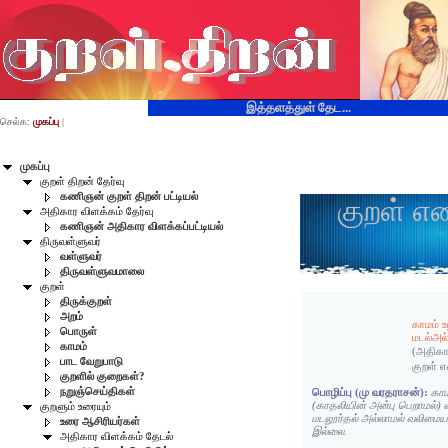
இத்தளத்துள் தேட...
செல்க:
முகப்பு
|
முகப்பு
குறள் திறன் தேர்வு
கணிஞன் குறள் திறன் பட்டியல்
குறள் எ
அதிகார விளக்கம் தேர்வு
கணிஞன் அதிகார விளக்கப்பட்டியல்
திருவள்ளுவர்
வள்ளுவர்
திருவள்ளுவமாலை
குறள்
திருக்குறள்
அறம்
காமம் உ
பொருள்
மடல்அல
காமம்
(அதிகா
பாட வேறுபாடு
குறள் 
குறளில் குறைகள்?
நறுஞ்செய்திகள்
பொழிப்பு (மு வரதராசன்):
காம
(காதலியின் அன்பு பெறாமல்) வ
குறளும் உரையும்
மடலூர்தல் அல்லாமல் வலிம
உரை ஆசிரியர்கள்
இல்லை.
அதிகார விளக்கம் தேடல்