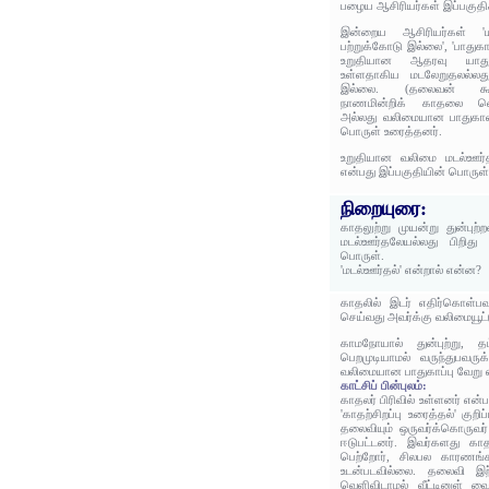
பழைய ஆசிரியர்கள் இப்பகுதிக
இன்றைய ஆசிரியர்கள் 'ம
பற்றுக்கோடு இல்லை', 'பாதுக
உறுதியான ஆதரவு யாதும
உள்ளதாகிய மடலேறுதலல்ல
இல்லை. (தலைவன் கூற்ற
நாணமின்றிக் காதலை வெ
அல்லது வலிமையான பாதுகாவ
பொருள் உரைத்தனர்.
உறுதியான வலிமை மடல்ஊர்த
என்பது இப்பகுதியின் பொருள்
நிறையுரை:
காதலுற்று முயன்று துன்புற
மடல்ஊர்தலேயல்லது பிறிது
பொருள்.
'மடல்ஊர்தல்' என்றால் என்ன?
காதலில் இடர் எதிர்கொள்ப
செய்வது அவர்க்கு வலிமையூட்ட
காமநோயால் துன்புற்று, 
பெறமுடியாமல் வருந்துபவரு
வலிமையான பாதுகாப்பு வேறு 
காட்சிப் பின்புலம்:
காதலர் பிரிவில் உள்ளனர் எ
'காதற்சிறப்பு உரைத்தல்' குறி
தலைவியும் ஒருவர்க்கொருவர்
ஈடுபட்டனர். இவர்களது க
பெற்றோர், சிலபல காரணங
உடன்படவில்லை. தலைவி இற்
வெளிவிடாமல் வீட்டினுள் வைத