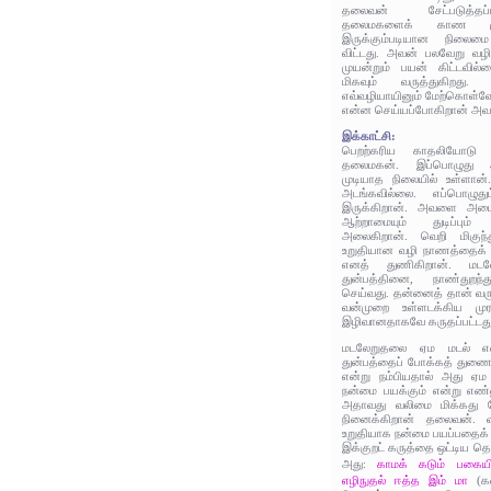
தலைவன் சேட்படுத்தப
தலைமகளைக் காண முடி
இருக்கும்படியான நிலைமை
விட்டது. அவன் பலவேறு வழ
முயன்றும் பயன் கிட்டவ
மிகவும் வருத்துகிறது
எவ்வழியாயினும் மேற்கொள்வே
என்ன செய்யப்போகிறான் அவ
இக்காட்சி:
பெறற்கரிய காதலியோடு கா
தலைமகன். இப்பொழுது அ
முடியாத நிலையில் உள்ளா
அடங்கவில்லை. எப்பொழு
இருக்கிறான். அவளை அடைந
ஆற்றாமையும் துடிப்பும்
அலைகிறான். வெறி மிகு
உறுதியான வழி நாணத்தைக்‌ 
எனத்‌ துணிகிறான். மட
துன்பத்தினை, நாண்துறந்து
செய்வது. தன்னைத் தான் வரு
வன்முறை உள்ளடக்கிய முர
இழிவானதாகவே கருதப்பட்டது
மடலேறுதலை ஏம மடல் என
துன்பத்தைப் போக்கத் துணை
என்று நம்பியதால் அது ஏம
நன்மை பயக்கும் என்று எண்
அதாவது வலிமை மிக்கது 
நினைக்கிறான் தலைவன். 
உறுதியாக நன்மை பயப்பதைக் கு
இக்குறட் கருத்தை ஒட்டிய த
காமக் கடும் பகையி
அது:
எழிநுதல் ஈத்த இம் மா
(க