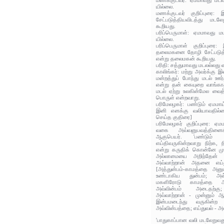
மணக்குடவர்: ஏமமாவது மடல்
யில்லை.
மணக்குடவர் குறிப்புர
சேட்படுத்தியவிடத்து மட
கூறியது.
பரிப்பெருமாள்: ஏமமாவது ம
யில்லை.
பரிப்பெருமாள் குறிப்புரை
தலைமகனை தோழி சேட்படுத்த
என்று தலைமகன் கூறியது.
பரிதி: சத்துமாவது மடலல்லது
காலிங்கர்: மற்று அவர்க்கு
மன்றத்துப் போந்து மடல் ஊர
என்று தன் கையுறை வாங்க
மடல் ஏற்று உலகின்மேல வைத
பொருள் என்றவாறு.
பரிமேலழகர்: பண்டும் ஏமமாய
இனி எனக்கு வலியாவதில்ல
செய்த குதிரை]
பரிமேலழகர் குறிப்புரை: ஏமம
வகை அவ்வனுபவத்தினை
ஆகுபெயர். 'பண்டும் 
எய்திவருகின்றவாறு நிற்க
என்று கருதிக் கொன்னே மு
அல்லாமையை அறிந்தேன் 
அவ்வாற்றான் அதனை எய்து
[அத்துன்பம்-காமத்தை அனு
உண்டாகிய துன்பம்; அவ்வ
மகளிரோடு காமத்தை அன
அவ்வின்பம் அடைதற்கு
அவ்வாற்றான் - முன்னும் 
இன்பமடைந்து வருகின
அவ்வின்பத்தை; எய்துவல் - 
'பாதுகாப்பான வலி மடலேறுவத