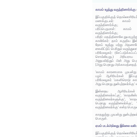
காமம் உழந்து வருந்தினார்க்கு:
இப்பகுதிக்குத் தொல்லாசிரிய
மணக்குடவர்: காமம்
வருந்தினார்க்கு;
பரிப்பெருமாள்: காம
வருந்தினார்க்கு;
பரிதி: மதத்தினாலே துயரமுற்று
காலிங்கர்: தாம் கருதிய இ
நோய் உழந்து மற்று அதனா
கைவிட்டுப் பெரிதும் வருந்துவா
பரிமேலழகர்: (சேட்படுக்கப
சொல்லியது.) அரியரா
அனுபவித்துப் பின் அது பெற
[அது பெறாது-அக்காமத்தைத் த
'காமம் காரணமாக முயன்று வ
பழம் ஆசிரியர்கள் இப்பக
பரிமேலழகர் 'மகளிரொடு காம
அது பெறாது துன்புற்றவர்க்கு' 
இன்றைய ஆசிரியர்கள்
வருந்தினவர்கட்கு', 'காதலின
வருந்தினவர்களுக்கு', 'கா
பெறாது வருந்தினவர்க்கு', 
வருந்தினவர்க்கு' என்ற பொருள
காதலுற்று முயன்று துன்புற்றவ
பொருள்.
ஏமம் மடல்அல்லது இல்லை வலி
இப்பகுதிக்குத் தொல்லாசிரிய