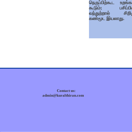
நெருப்பிற்கூட உறங்கவ
கூடும்; பசிப்ப
வந்துற்றால் சிறித
கண்மூட இயலாது.
Contact us:
admin@kuralthiran.com