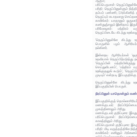
ஆகும்;
பரிப்பெருமாள்: நெருப்பினுள்ள
பரிதி: நெருப்பினுள்ளும் நித
தம்பம் பண்ணி; [அக்கினித் தம
நெருப்பும் சுடாதவாறு செய்தலா
காலிங்கர்: யாதானும் ஒருவாற்
கண்துஞ்சலும் இனிதாய் இருக்
பரிமேலழகர்: மந்திரம் மர
நெருப்பிடையே கிடந்து உறங்கல
'நெருப்பினுள்ளே கிடந்து 
பொருளில் பழம் ஆசிரியர்
நல்கினர்.
இன்றைய ஆசிரியர்கள் 'ஒருவ
உதவியால் நெருப்பிற்படுத்து ந
'நெருப்பின் மத்தியிலிருந
செய்துவிடலாம்', 'மந்திரம் ம
உறங்குதலுங் கூடும்', 'நெருப்
முடியும்' என்றபடி இப்பகுதிக்க
நெருப்பினுள்ளே கிடந்து உற
இப்பகுதியின் பொருள்.
நிரப்பினுள் யாதொன்றும் கண்
இப்பகுதிக்குத் தொல்லாசிரிய
மணக்குடவர்: நிரப்பிடும்ப
முகத்தினாலும் அரிது.
மணக்குடவர் குறிப்புரை: இஃ
பரிப்பெருமாள்: நிரப்பிடும
காலத்தினும் அரிது.
பரிப்பெருமாள் குறிப்புரை: இ
பரிதி: மிடி வருத்தத்திலே நித
காலிங்கர்: எனினும் அங்ஙனம்
சுடும் வெவ்வழலாகிய வறுமைத