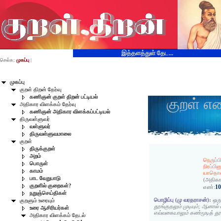
இத்தளத்துள் தேட...
செல்க:
முகப்பு
|
முகப்பு
குறள் திறன் தேர்வு
கணிஞன் குறள் திறன் பட்டியல்
குறள் எ
அதிகார விளக்கம் தேர்வு
கணிஞன் அதிகார விளக்கப்பட்டியல்
திருவள்ளுவர்
வள்ளுவர்
திருவள்ளுவமாலை
குறள்
திருக்குறள்
அறம்
நெருப்ப
பொருள்
நிரப்பின
காமம்
யாதொன்
பாட வேறுபாடு
(அதிகா
குறளில் குறைகள்?
1
எண்:
நறுஞ்செய்திகள்
பொழிப்பு (மு வரதராசன்):
ஒரு
குறளும் உரையும்
தூங்குதலும் முடியும்; ஆனால்
உரை ஆசிரியர்கள்
எவ்வகையாலும் கண்மூடித் தூங
அதிகார விளக்கம் தேடல்