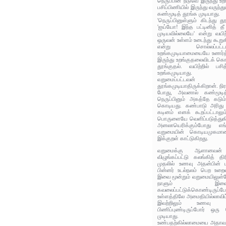
நெருப்பின் நடுவே இருந்து உ
பசிப்பிணியில் இருந்து வருந்
கண்மூடித் தூங்க முடியாது.
'நெருப்பினுள்ளும் கிடந்து
'ஐய்யோ! இந்த பட்டினித் 
முடியவில்லையே' என்று வயிற
ஒருவன் உள்ளம் உடைந்து கூறுக
என்று சொல்லப்பட்
உறங்கமுடியாமையையே உணர்த்
இருந்து உறங்குதலைவிடக் கொட
தூங்குதல். வயிற்றில் பசி
உறங்கமுடியாது.
வறுமைப்பட்டவன்
தூங்கமுடியாதிருக்கிறான். நிரப
போது, அவனால் கண்மூடித
நெருப்பினும் அகத்தே கடும
கொடியது. கண்பாடு அரித
கடினம் எனக் கூறப்பட்டாலு
பொருளையே வெளிப்படுத்துகிறத
அனலாயெரிக்கும்போது எங
வறுமையின் கொடியமுகமான 
இக்குறள் காட்டுகிறது.
வறுமைக்கு ஆளானவன்
விழுங்கப்பட்டு கலங்கித் தி
முதலில் உணவு அதன்பின் 
பின்னர் உடல்நலம் பெற உற
இவை மூன்றும் வறுமையிலுள்ள
நாளும் இவ
கவலைப்பட்டுக்கொண்டிருப்ப
உள்ளத்திலே அமைதியில்லாவிட்ட
இவற்றிலும் உணவு கி
பிணிப்புண்டிருப்போர் ஒ
முடியாது.
உண்பதற்கில்லாமையை அதாவது 