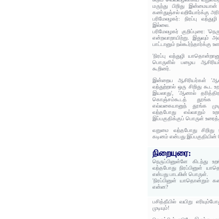
மருந்து பிறிது இன்மையான்
கண்துஞ்சல் வறியோர்க்கு அரி
பரிமேலழகர்: நிரப்பு வந்து
இல்லை.
பரிமேலழகர் குறிப்புரை: 'நெரு
என்றவாறாயிற்று. இதுவும் 
பாட்டானும் நல்கூர்ந்தார்க்கு உள
'நிரப்பு வந்துழி யாதொன்றா
பொருளில் பழைய ஆசிரியர்
கூறினர்.
இன்றைய ஆசிரியர்கள் 'ஆ
வந்துற்றால் ஒரு சிறிது கூட
இயலாது', 'ஆனால் தரித்தி
கொஞ்சம்கூடத் தூங்க மு
எவ்வகையானுந் தூங்க முட
வந்தபோது எவ்வாறும் உறங
இப்பகுதிக்குப் பொருள் உரைத்
வறுமை வந்தபோது சிறிது உ
கடினம் என்பது இப்பகுதியின்
நிறையுரை:
நெருப்பினுள்ளே கிடந்து உற
வந்தபோது நிரப்பினுள் யாத
என்பது பாடலின் பொருள்.
'நிரப்பினுள் யாதொன்றும் 
என்ன?
பசித்தீயில் வயிறு எரியும்
முடியும்!