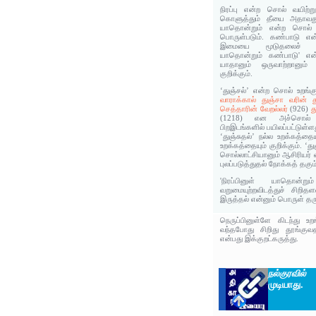
நிரப்பு என்ற சொல் வயிற்ற
கொளுத்தும் தீயை அதாவது ப
யாதொன்றும் என்ற சொல் 
பொருள்படும். கண்பாடு எ
இமையை மூடுதலைச் சொல
யாதொன்றும் கண்பாடு' என்
யாதானும் ஒருவாற்றானும்
குறிக்கும்.
‘துஞ்சல்’ என்ற சொல் உறங்க
வாராக்கால் துஞ்சா வரின் த
செத்தாரின் வேறல்லர்
(926)
த
(1218) என அச்சொல் அ
பிறஇடங்களில் பயிலப்பட்டுள்ள
‘துஞ்சுதல்’ நல்ல உறக்கத்த
உறக்கத்தையும் குறிக்கும். ‘த
சொல்லாட்சியானும் ஆசிரியர
புலப்படுத்துதல் நோக்கத் தகு
'நிரப்பினுள் யாதொன்ற
வறுமையுற்றவிடத்துச் சிற
இருத்தல் என்னும் பொருள் தர
நெருப்பினுள்ளே கிடந்து உற
வந்தபோது சிறிது தூங்குவத
என்பது இக்குறட்கருத்து.
நல்குரவில்
ஒ
முடியாது.