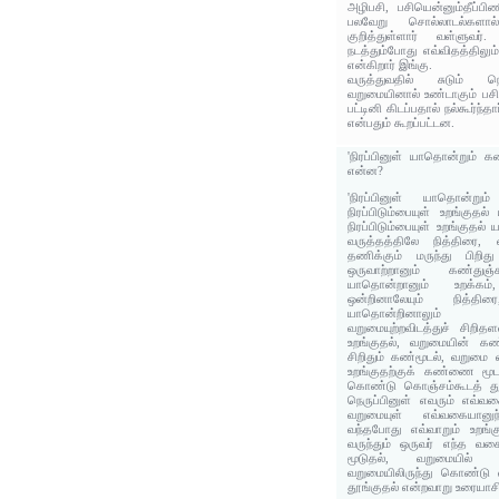
அழிபசி, பசியென்னும்தீப்பி
பலவேறு சொல்லாடல்களால
குறித்துள்ளார் வள்ளுவர்.
நடத்தும்போது எவ்விதத்திலும
என்கிறார் இங்கு.
வருத்துவதில் சுடும் நெர
வறுமையினால் உண்டாகும் பச
பட்டினி கிடப்பதால் நல்கூர்ந்
என்பதும் கூறப்பட்டன.
'நிரப்பினுள் யாதொன்றும் 
என்ன?
'நிரப்பினுள் யாதொன்றும
நிரப்பிடும்பையுள் உறங்குத
நிரப்பிடும்பையுள் உறங்குதல்
வருத்தத்திலே நித்திரை,
தணிக்கும் மருந்து பிறி
ஒருவாற்றானும் கண்துஞ்
யாதொன்றானும் உறக்கம்,
ஒன்றினாலேயும் நித்த
யாதொன்றினாலும் 
வறுமையுற்றவிடத்துச் சிற
உறங்குதல், வறுமையின் கண
சிறிதும் கண்மூடல், வறுமை வ
உறங்குதற்குக் கண்ணை மூடல்
கொண்டு கொஞ்சம்கூடத் தூங
நெருப்பினுள் எவரும் எவ்வ
வறுமையுள் எவ்வகையானு
வந்தபோது எவ்வாறும் உறங்க
வருந்தும் ஒருவர் எந்த வ
மூடுதல், வறுமையில் க
வறுமையிலிருந்து கொண்டு 
தூங்குதல் என்றவாறு உரையாசி