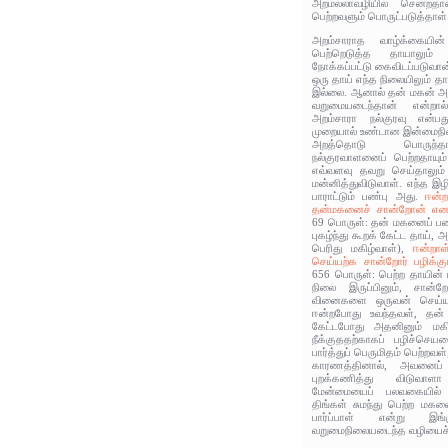
அறமல்லாவழியில் சென்றதா
பெற்றவளும் பொருட்படுத்தாள்
அறம்சாராத வாழ்க்கையின்
பெற்றெடுத்த தாயாலும்
நோக்கப்பட்டு கைவிடப்படுவான
ஒரு தாய் எந்த நிலையிலும் 
இல்லை. ஆனால் தன் மகன் அற
வறுமையடைந்தான் என்றா
அறம்சாரா நல்குரவு என்
முறையால் உண்டான இன்மைநில
அறத்தொடு பொருந்த
நல்குரவாளனைப் பெற்றதாயும
எவ்வளவு தவறு செய்தாலு
மன்னித்துவிடுவாள். எந்த இ
பாராட்டும் பண்பு அது.
ஈன்ற
தன்மகனைச் சான்றோன் எனக
69 பொருள்: தன் மகனைப் பண்
புகழ்ந்து கூறக் கேட்ட தாய்
பெரிது மகிழ்வாள்),
ஈன்றாள
செய்யற்க சான்றோர் பழிக்
656 பொருள்: பெற்ற தாயின
நிலை இருப்பினும், சான்றோ
வினைகளை ஒருவன் செய்யா
ஈன்றபோது உவந்தவள், தன
கேட்டபோது அதனினும் மகி
நீக்குததற்காகப் பழிச்ச
பார்த்துப் பெருமிதம் பெற்ற
காரணத்தினால், அவனைப் 
புறக்கணித்து விடுவா
மேன்மையைப் பலவகையில் ப
திங்கள் சுமந்து பெற்ற ம
பார்ப்பாள் என்று இ
வறுமைநிலையடைந்த வழியைச் 