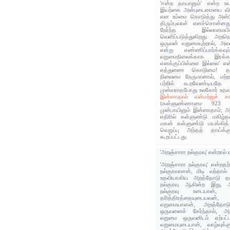
'ஈன்ற தாயானும்' என்ற உய
இயற்கை அன்புடைமையை விளக்
என உம்மை கொடுத்து அன்பில
திரும்புவாள் எனச்சொன்னத
நேர்ந்த இல்லாம
வெளிப்படுத்துகிறது. அறநெ
ஒருவன் வறுமையுற்றால், அ
என்று எண்ணிப்பார்க்கவ
வறுமைநிலைக்காக இரக்கப்
எனக்குப்பிள்ளை இல்லை' என
எத்துணை கொடுமை! தாயால
நிலைமை நேருமானால், மற்றவ
பற்றிக் கூறவேண்டிய
முன்வராதபோது உலகோர் உதவ
இன்னாதால் என்மற்றுச் ச
(கள்ளுண்ணாமை 923 ப
முன்பாயினும் இன்னாதாம்; அ
எதிரில் கள்ளுண்டு மகிழ்தல
மகன் கள்ளுண்டு மயங்கித்
வெறுப்பு அந்தத் தாய்க்க
கூறப்பட்டது.
'அறஞ்சாரா நல்குரவு' என்றால்
'அறஞ்சாரா நல்குரவு' என்றத
நல்குரவாளன், மிடி வந்தால் 
உதவியாகிய அறத்தோடு தன
நல்குரவு ஆகின்ற இது, 
நல்குரவு உடையான், 
தரித்திரத்தையுடையவ
வறுமையாளன், அறத்தோ
ஒருவனைச் சேர்ந்தால், 
வறுமை ஒருவனிடம் ஏற்பட்
வறுமையுடையான், வாழ்வுக்