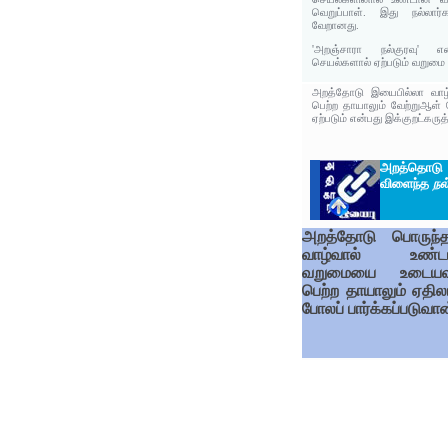
வெறுப்பாள். இது நல்லார
வேறானது.
'அறஞ்சாரா நல்குரவு' 
செயல்களால் ஏற்படும் வறுமை
அறத்தோடு இயைபில்லா வாழ
பெற்ற தாயாலும் வேற்றுஆள் ப
ஏற்படும் என்பது இக்குறட்கருத்
அறத்தொடு 
விளைந்த
நல
அறத்தோடு பொருந்
வாழ்வால் உண்ட
வறுமையை உடையவ
பெற்ற தாயாலும் ஏதில
போலப் பார்க்கப்படுவான