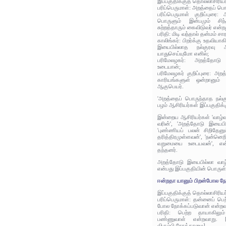
இப்பகுதிக்குத் தொல்லாசிரிய
பரிப்பெருமாள்: அறத்தைப் பொ
பரிப்பெருமாள் குறிப்புரை:
பொருளும் இன்பமும் சிந்த
சுற்றத்தாரும் கைவிடுவர் என்ற
பரிதி: மிடி வந்தால் தன்மம் சார
காலிங்கர்: பிறர்க்கு உதவிய
இயைபில்லாத நல்குரவு 
யாதுசெய்யுமோ எனில்;
பரிமேலழகர்: அறத்தோடு 
உடையான்;
பரிமேலழகர் குறிப்புரை: 
காரியங்களுள் ஒன்றானும்
ஆகுபெயர்.
'அறத்தைப் பொருந்தாத நல்க
பழம் ஆசிரியர்கள் இப்பகுதிக்
இன்றைய ஆசிரியர்கள் 'வாழ்வ
வரின்', 'அறத்தோடு இயைபி
'புண்ணியப் பலன் சிறிதேனும
தரித்திரமுள்ளவன்', 'நன்னெ
வறுமையை உடையவன்', என்ற
தந்தனர்.
அறத்தோடு இயைபில்லா வாழ
என்பது இப்பகுதியின் பொருள்
ஈன்றதா யானும் பிறன்போல நோக
இப்பகுதிக்குத் தொல்லாசிரிய
பரிப்பெருமாள்: தன்னைப் பெ
போல நோக்கப்படுவான் என்றவ
பரிதி: பெற்ற தாயாகிலும்
பண்ணுவாள் என்றவாறு. [ப
விரும்பி நோக்காமை]