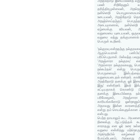
அறத்தோடு இயைபில்லாத வறு
பலன் சிறிதேனும் வந்
தரித்திரமுள்ளவன், அறநெ
நன்னெறி யொழுகாமையா
உடையவன், அறத்தோடு தொடர
அறஞ்செய்தற்குப் பொரு
அடையுமானால், நன்னெறி 
ஏழ்மைக்கு உரியவன், 
வறுமையை யுடையவன், ஒருவன
வறுமை வந்து தங்குமானால்
பொருள் கூறினர்.
'நல்குரவு என்றதற்கு நல்குர
ஆகுபெயரான் பண்பிய
பரிப்பெருமாள். பின்வந்த பலர
'அறஞ்சாரா நல்குரவு' என்
'அறம்சாரா நல்குரவாவது, பொர
நல்கூர்தல்' என்று பொர
பொருளையும் இன்பத்தை
வறுமையடைதல் என்றார். காலிங
அறத்தோடு தனக்கு ஓர் இயைப
இது' என்கிறார். இவர் இக்
சுட்டியதாகக் கொண்டு பி
தனக்கு இயைபில்லாத நல்க
பரிமேலழகர், அறஞ்சா
காரியங்களோடு ஒன்றானு
அதாவது இன்ன காரணத்தி
என்று தம் செயல்களுக்கான அ
என்பது.
பெற்ற தாயாலும் கூட அயலானை
நிலைக்கு ஆட்படுத்தக் 
சாராதது என ஓர் உரை உள்ள
வறுமை என்கிறது மற்றொரு
அறநெறியில் வாழ்வைச்
போய்விடலாம்; அவ்வாறு 