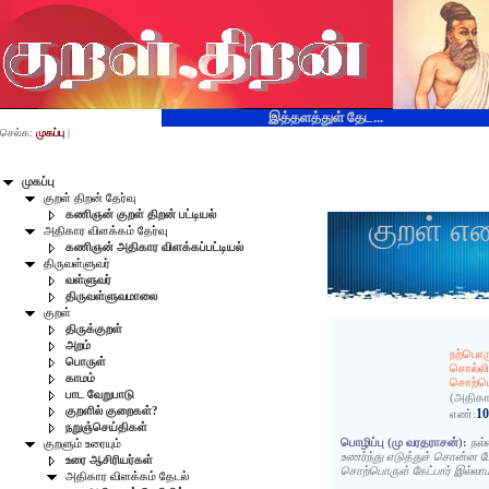
இத்தளத்துள் தேட...
செல்க:
முகப்பு
|
முகப்பு
குறள் திறன் தேர்வு
கணிஞன் குறள் திறன் பட்டியல்
குறள் எ
அதிகார விளக்கம் தேர்வு
கணிஞன் அதிகார விளக்கப்பட்டியல்
திருவள்ளுவர்
வள்ளுவர்
திருவள்ளுவமாலை
குறள்
திருக்குறள்
அறம்
நற்பொரு
பொருள்
சொல்லின
காமம்
சொற்பொ
பாட வேறுபாடு
(அதிகா
குறளில் குறைகள்?
1
எண்:
நறுஞ்செய்திகள்
பொழிப்பு (மு வரதராசன்):
நல்
குறளும் உரையும்
உணர்ந்து எடுத்துச் சொன்ன 
உரை ஆசிரியர்கள்
சொற்பொருள் கேட்பார் இல்லாம
அதிகார விளக்கம் தேடல்