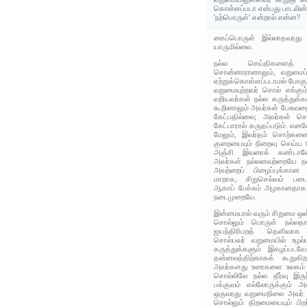
கொள்ளப்படா என்பது பாடலின்
'நற்பொருள்' என்றால் என்ன?
கைப்பொருள் இல்லாதவரது 
யாருமில்லை.
நல்ல செய்திகளைத்
சொன்னாரானாலும், வறுமைப்ப
ஏற்றுக்கொள்ளப்படாமல் போகும
வறுமையுற்றவர் சொல் எங்கும
வறியவர்கள் நல்ல கருத்துக
கூறினாலும் அவர்கள் பேசுவத
கேட்பதில்லை; அவர்கள் ச
கேட்பாரால் கருதப்படும். எ
மேலும், இவர்தம் சொற்களைக
குறையையும் நிறைவு செய்ய 
அஞ்சி இவரைக் கண்டாலே 
அவர்கள் நல்லனவற்றையே நன
அவற்றைப் பிழைப்புக்கான
மாறாக, சிறுசெல்வம் பட
ஆகாப் பேச்சும் அழகானதாக ஏ
நடைமுறையே.
இன்மையால் வரும் சிறுமை ஒன்ற
சொல்லும் பொருள் நல்லத
ஐயந்திரிபறத் தெளிவாக
சொல்பவர் வறுமையில் உழல்
கருத்துக்களும் இகழப்படவே
தன்னலத்திற்காகக் கூறுகி
அவர்களது உரைகளை உலகம் ம
சொல்லிலே நல்ல தீர்வு இருந
பக்குவம் எல்லோருக்கும் 
ஒருவரது வறுமைநிலை அவர் க
சொல்லும் திறமையையும் பி