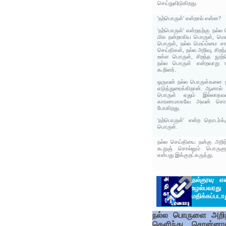
செய்துவிடுகிறது.
'நற்பொருள்' என்றால் என்ன?
'நற்பொருள்' என்றதற்கு நல்ல
மிக நன்றாகிய பொருள், மெய்
பொருள், நல்ல மெய்ம்மை சார
செய்திகள், நல்ல அறிவு, சிறந
உள்ள பொருள், சிறந்த நூற்
நல்ல பொருள் என்றவாறு உ
கூறினர்.
ஒருவன் நல்ல பொருள்களை ந
எடுத்துரைக்கிறான். ஆனால
பொருள் ஏதும் இல்லாத
காரணமாகவே அவன் சொற்க
போகிறது.
'நற்பொருள்' என்ற தொடர்க
பொருள்.
நல்ல செய்தியை நன்கு அறிந
கூறுஞ் சொல்லும் பொருளு
என்பது இக்குறட்கருத்து.
நல்குரவு
என்ன
உழல்பவர
மதிக்கப்படா
நல்ல பொருளை அறிந
தெளிந்து சொன்னால