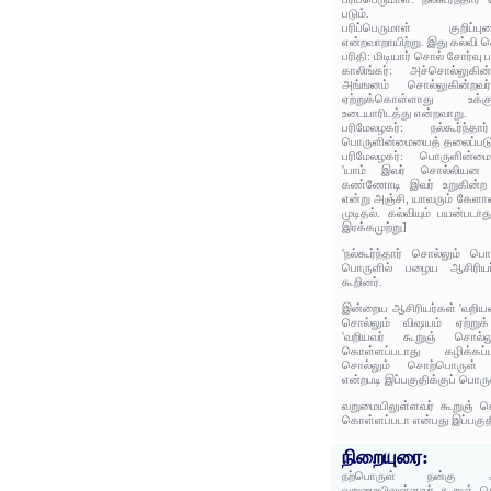
படும்.
பரிப்பெருமாள் குறிப்ப
என்றவாறாயிற்று. இது கல்வி க
பரிதி: மிடியார் சொல் சோர்வு 
காலிங்கர்: அச்சொல்லுகி
அங்ஙனம் சொல்லுகின்றவ
ஏற்றுக்கொள்ளாது உக்க
உடையாரிடத்து என்றவாறு.
பரிமேலழகர்: நல்கூர்ந
பொருளின்மையைத் தலைப்படு
பரிமேலழகர்: பொருளின்ம
'யாம் இவர் சொல்லியன வி
கண்ணோடி இவர் உறுகின்ற 
என்று அஞ்சி, யாவரும் கேளா
முடிதல். கல்வியும் பயன்பட
இரக்கமுற்று]
'நல்கூர்ந்தார் சொல்லும் ப
பொருளில் பழைய ஆசிரியர்
கூறினர்.
இன்றைய ஆசிரியர்கள் 'வறியவ
சொல்லும் விஷயம் ஏற்றுக்
'வறியவர் கூறுஞ் சொல்ல
கொள்ளப்படாது கழிக்கப்பட
சொல்லும் சொற்பொருள் ஏ
என்றபடி இப்பகுதிக்குப் பொரு
வறுமையிலுள்ளவர் கூறுஞ் சொ
கொள்ளப்படா என்பது இப்பகுத
நிறையுரை:
நற்பொருள் நன்கு அ
வறுமையிலுள்ளவர் கூறுஞ் சொ