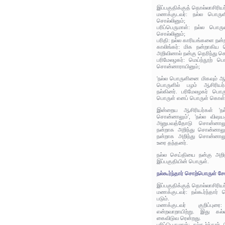
இப்பகுதிக்குத் தொல்லாசிரிய
மணக்குடவர்: நல்ல பொருள
சொல்லினும்;
பரிப்பெருமாள்: நல்ல பொரு
சொல்லினும்;
பரிதி: நல்ல காரியங்களை நன
காலிங்கர்: மிக நன்றாகிய
அறிவினால் நன்கு தெரிந்து சொ
பரிமேலழகர்: மெய்ந்நூற் 
சொன்னாராயினும்;
'நல்ல பொருளினை மிகவும் ஆர
பொருளில் பழம் ஆசிரியர்
நல்கினர். பரிமேலழகர் பொரு
பொருள் எனப் பொருள் கொள்க
இன்றைய ஆசிரியர்கள் 'ந
சொன்னாலும்', 'நல்ல விஷய
அனுபவத்தோடு சொன்னாலும்
நன்றாக அறிந்து சொன்னாலும
நன்றாக அறிந்து சொன்னாலும
உரை தந்தனர்.
நல்ல செய்தியை நன்கு அறி
இப்பகுதியின் பொருள்.
நல்கூர்ந்தார் சொற்பொருள் சோர
இப்பகுதிக்குத் தொல்லாசிரிய
மணக்குடவர்: நல்கூர்ந்தார்
படும்.
மணக்குடவர் குறிப்புரை:
என்றவாறாயிற்று. இது கல்வ
கைவிடுவ ரென்றது.
பரிப்பெருமாள்: நல்கூர்ந்தா