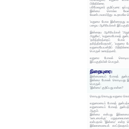
பிறிதில்லை.
பரிமேலழகர் குறிப்புரை: ஒப
இன்மை சொல்ல வேண்ட
வேண்டாவாயிற்று- கூறாமலே பெ
'வறுமை போல இன்னாதது வற
பழைய ஆசிரியர்கள் இப்பகுதிக
இன்றைய ஆசிரியர்கள் 'அத
அதுவே', 'வறுமைபோலத் துன்ப
'தரித்திரத்தைப் போ
தரித்திரமேதான்', 'வறுமை ப
வறுமையேயன்றிப் பிறிதில்லை
பொருள் உரைத்தனர்.
வறுமை போலக் கொடிய
இப்பகுதியின் பொருள்.
நிறையுரை:
இன்மையைப் போலத் துன்பம
இன்மை போலக் கொடியது இன
பொருள்.
'இன்மை' குறிப்பது என்ன?
கொடிது கொடிது வறுமை கொட
வறுமையைப் போலத் துன்பத்த
வறுமையைப் போலத் துன்பத
ஆகும்.
இன்மை என்பது இல்லாமைய
'உடைமைக்கு' மறுதலையானத
என்பதால் 'இன்மை' என்ற 
இல்லாமையைக் காட்டுவதாம