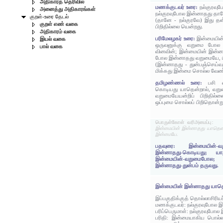
அதிகாரத் தெரிவில்
மணக்குடவர் உரை:
நல்குரவு
அனைத்து அதிகாரங்கள்
நல்குரவுபோல இன்னாதது தா
குறள்-உரை தேடல்
(தானே - நல்குரவே) இது 
குறள் எண் வகை
பிறிதில்லை யென்றது.
அதிகாரம் வகை
பரிமேலழகர் உரை:
இன்மையின்
இயல் வகை
ஒருவனுக்கு வறுமை போல 
பால் வகை
வினவின்; இன்மையின் இன்
போல இன்னாதது வறுமையே, பி
(இன்னாதது - துன்பஞ்செய்வ
மிக்கது இன்மை சொல்ல வேண்
தமிழண்ணல் உரை:
பசி 
கொடியது யாதென்றால், வற
வறுமையேயன்றிப் பிறிதில்
ஒப்புமை சொல்லப் பிறிதொன்ற
பொருள்கோள் வரிஅமைப்பு:
இன்மையின் இன்னாதது யாதென
இன்மையே.
பதவுரை: இன்மையின்-வற
இன்னாதது-கொடியது; யாது
இன்மையின்-வறுமைபோல
இன்னாதது-துன்பம் தருவது.
இன்மையின் இன்னாதது யாத
இப்பகுதிக்குத் தொல்லாசிரிய
மணக்குடவர்: நல்குரவுபோல 
பரிப்பெருமாள்: நல்குரவுபோ
பரிதி: இன்மையாகிய பொல்லாப