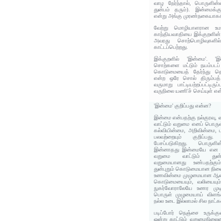
வாழ நேர்ந்தால், பொருளின
துன்பம் தரும்). இன்மைக
என்று அங்கு முரண்நகையாகக் 
வேற்று மொழியாளரான உம
காந்தியவாதியை இக்குறளின் 
அவரது சொற்பொழிவுகளில
காட்டப்பெற்றது.
இக்குறளில் 'இன்மை'. 
சொற்களை மட்டும் நயம்படப்
கொடுமையைத் தேர்ந்து தெள
என்ற ஒரே சொல் திரும்பத்
வருமாறு பாட்டியற்றப்பட்டிர
வருநிலை யணி'ச் செய்யுள் என்
'இன்மை' குறிப்பது என்ன?
இன்மை என்பதற்கு நல்குரவு, வற
வாட்டும் வறுமை எனப் பொருள
கல்வியின்மை, அறிவின்மை,
பலவற்றையும் குறிப்பத
பேசப்படுகிறது. பொருளி
இன்னாதது இன்மையே என எ
வறுமை வாட்டும் துன்ப
வறுமையானது உண்பதற்கும் 
துன்புறும் கொடுமையான நிலை
உணவின்மை முழுமையான ஆடை
கொடுமையையும், வலியையும்
நுகர்வோராலேயே உணர முடி
பொருள் முழுமையாய் விளங்
நல்ல உடை இல்லாமல் சில நாட்
படிப்போர் நெஞ்சை உருக்க
ஒன்று காட்டும் வறுமைநில