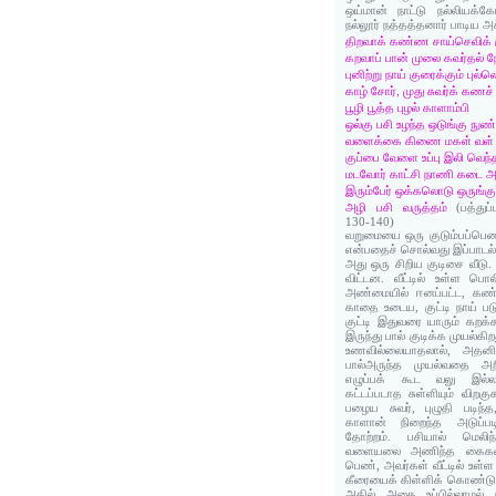
ஒய்மான் நாட்டு நல்லியக்
நல்லூர் நத்தத்தனார் பாடிய அச
திறவாக் கண்ண சாய்செவிக்
கறவாப் பான் முலை கவர்தல்
புனிற்று நாய் குரைக்கும் புல்ல
காழ் சோர், முது சுவர்க் கணச்
பூழி பூத்த புழல் காளாம்பி
ஒல்கு பசி உழந்த ஒடுங்கு நுண்
வளைக்கை கிணை மகள் வள் உக
குப்பை வேளை உப்பு இலி வெந
மடவோர் காட்சி நாணி கடை அ
இரும்பேர் ஒக்கலொடு ஒருங்கு
அழி பசி வருத்தம்
(பத்துப
130-140)
வறுமையை ஒரு குடும்பப்பெண்
என்பதைச் சொல்வது இப்பாடல்
அது ஒரு சிறிய குடிசை வீடு
விட்டன. வீட்டில் உள்ள பொ
அண்மையில் ஈனப்பட்ட, கண்
காதை உடைய, குட்டி நாய் படு
குட்டி இதுவரை யாரும் கறக்
இருந்து பால் குடிக்க முயல்கி
உணவில்லையாதலால், அதனிட
பால்அருந்த முயல்வதை அ
எழுப்பக் கூட வலு இல்லாத
கட்டப்படாத சுள்ளியும் விறக
பழைய சுவர், புழுதி படிந
காளான் நிறைந்த அடுப்படி
தோற்றம். பசியால் மெ
வளையலை அணிந்த கைகளை
பெண், அவர்கள் வீட்டில் உள்ள
கீரையைக் கிள்ளிக் கொண்டு 
அதில் அதை உப்பில்லாமல் (