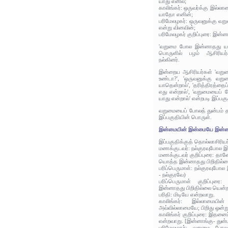
யாது எனில்;
காலிங்கர்: ஒருவர்க்கு இல்லா
யாதோ எனின்;
பரிமேலழகர்: ஒருவனுக்கு வ
என்று வினவின்;
பரிமேலழகர் குறிப்புரை: இன்ன
'வறுமை போல இன்னாதது யாத
பொருளில் பழம் ஆசிரியர்
நல்கினர்.
இன்றைய ஆசிரியர்கள் 'வறு
உண்டா?', 'ஒருவனுக்கு வறு
யாதென்றால்', 'தரித்திரத்த
எது என்றால்', 'வறுமையைப் 
யாது என்றால்' என்றபடி இப்பகு
வறுமையைப் போலத் துன்பம் த
இப்பகுதியின் பொருள்.
இன்மையின் இன்மையே இன்ன
இப்பகுதிக்குத் தொல்லாசிரிய
மணக்குடவர்: நல்குரவுபோல 
மணக்குடவர் குறிப்புரை: தா
யொத்த இன்னாதது பிறிதில்ல
பரிப்பெருமாள்: நல்குரவுப
- நல்குரவே)
பரிப்பெருமாள் குறிப்ப
இன்னாதது பிறிதில்லை யென்ற
பரிதி: மிடியே என்றவாறு.
காலிங்கர்: இல்லாமையின
அவ்வில்லாமையே; பிறிது ஒன்ற
காலிங்கர் குறிப்புரை: இதனை
என்றவாறு. [இன்னாங்கு- துன்ப
பரிமேலழகர்: வறுமை போ