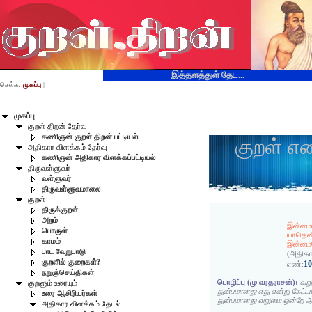
இத்தளத்துள் தேட...
செல்க:
முகப்பு
|
முகப்பு
குறள் திறன் தேர்வு
கணிஞன் குறள் திறன் பட்டியல்
குறள் எ
அதிகார விளக்கம் தேர்வு
கணிஞன் அதிகார விளக்கப்பட்டியல்
திருவள்ளுவர்
வள்ளுவர்
திருவள்ளுவமாலை
குறள்
திருக்குறள்
அறம்
இன்மை
பொருள்
யாதென
காமம்
இன்மை
பாட வேறுபாடு
(அதிகா
குறளில் குறைகள்?
1
எண்:
நறுஞ்செய்திகள்
பொழிப்பு (மு வரதராசன்):
வற
குறளும் உரையும்
துன்பமானது எது என்று கேட்ட
உரை ஆசிரியர்கள்
துன்பமானது வறுமை ஒன்றே ஆ
அதிகார விளக்கம் தேடல்