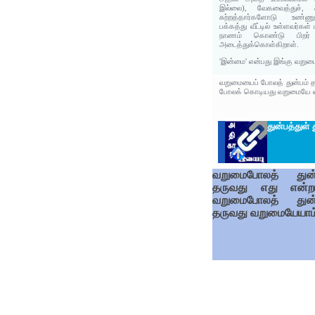
இல்லை), வேகவைத்துச், ச
சுற்றத்தார்களோடு உண்ணு
பக்கத்து வீட்டில் உள்ளவர்கள்
நாணம் கொண்டு பிறர
அடைத்துக்கொள்கிறாள்.
'இன்மை' என்பது இங்கு வறும
வறுமையைப் போலத் துன்பம் த
போலக் கொடியது வறுமையே என்
துன்பத்துள்
வறுமைபோலத் துன்
தருவது எது என்றா
வறுமைபோலத் துன்
தருவது வறுமையேயாம்