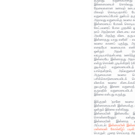
தருவது. வறுமையானது
இல்லாமையைச் சொல்வது. 
தேவைகளான உணவும் உடையும்
மிகவும் கொடியதாகிப் ப
வறுமையைப்போல் துன்பம் தர
அதாவது வறுமைக்கு உவமை கூ
இன்மையைப் போலக் கொடியத
கேட்பவரைப் போல முதலில் ஒர
நாம் அதற்கான விடையை எண
அவரே அதற்கு விடை தருப
இன்னாதது யாது எனின்' - 
உவமை காணப் புகுந்து, 
எதையோ உவமையாக எண்ண
ஒன்றும் அதன் கொட
வரமுடியாதென்பதை உணர்ந்த
இன்மையே இன்னாதது அதாவத
என்று சொல்லி முடிக்கிறார் (க
துடிக்கும் வறுமையைவிடத
யாதென்றால், அவ்வறும
அருமையான உவமை சொல்
பசிக்கொடுமையைவிடக் 
விளக்க உவமை கிடைக்கவ
துயருக்கு இணை வறுமைத் த
தருவதில் வறுமையைவிடக்
இல்லை என்பது கருத்து.
இக்குறள் 'தானே உவமை 
இன்னாமையான் இன்மைக்கு 
ஒன்றும் இல்லை என்கிறது.
இன்மையின் இன்மையே இன
சொன்னாரேனும் வள்ளுவ
இன்மையின் இன்னாத ஒன்ற
அப்பாடல்:
இன்மையின் இன்ன
மன்னவன் கோல்கீழ்ப் படின்
பொருள்: முறை செய்யாத அர