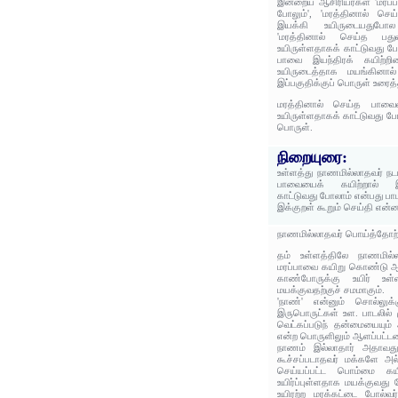
இன்றைய ஆசிரியர்கள் 'மரப்ப
போலும்', 'மரத்தினால் செ
இயக்கி உயிருடையதுபோல
'மரத்தினால் செய்த பது
உயிருள்ளதாகக் காட்டுவது போ
பாவை இயந்திரக் கயிற்றி
உயிருடைத்தாக மயங்கினால்
இப்பகுதிக்குப் பொருள் உரைத்
மரத்தினால் செய்த பாவைய
உயிருள்ளதாகக் காட்டுவது போ
பொருள்.
நிறையுரை:
உள்ளத்து நாணமில்லாதவர் நட
பாவையைக் கயிற்றால் இ
காட்டுவது போலாம் என்பது பா
இக்குறள் கூறும் செய்தி என்
நாணமில்லாதவர் பொய்த்தோற்றம
தம் உள்ளத்திலே நாணமில்
மரப்பாவை கயிறு கொண்டு ஆட
காண்போருக்கு உயிர் உள்
மயக்குவதற்குச் சமமாகும்.
'நாண்' என்னும் சொல்லு
இருபொருட்கள் உள. பாடலில் 
வெட்கப்படுந் தன்மையையும
என்ற பொருளிலும் ஆளப்பட்ட
நாணம் இல்லாதார் அதாவது
கூச்சப்படாதவர் மக்களே அல்
செய்யப்பட்ட பொம்மை கயிற்
உயிர்ப்புள்ளதாக மயக்குவத
உயிரற்ற மரக்கட்டை போல்வர