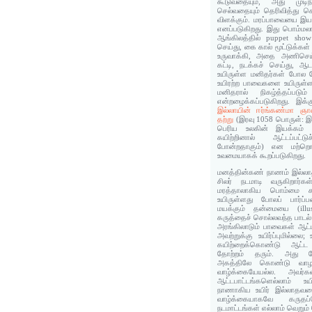
கூடுவதையும், அது முடி
செல்வதையும் தெரிவித்து 
விளக்கும். மரப்பாவையை இய
எனப்படுகிறது. இது பொம்மலாட
ஆங்கிலத்தில் puppet show
செய்து, கை கால் மூட்டுக்
உருவாக்கி, அதை அணிசெய்து
கட்டி, நடக்கச் செய்து, ஆட
உயிருள்ள மனிதர்கள் போல த
உயிரற்ற பாவைகளை உயிருள்ள
மனிதரால் நிகழ்த்தப்படும
என்றழைக்கப்படுகிறது. இக்
இல்லாயின் ஈர்ங்கண்மா ஞா
தற்று
(இரவு 1058 பொருள்: இ
பெரிய உலகின் இயக்கம் 
கயிற்றினால் ஆட்டப்பட்
போன்றதாகும்) என மற்றொர
உவமையாகக் கூறப்படுகிறது.
மனத்தின்கண் நாணம் இல்லாதவ
சிலர் நடமாடி வருகிறார்
மரத்தாலாகிய பொம்மை கயி
உயிருள்ளது போலப் பார்ப
மயக்கும் தன்மையை (illu
கருத்தைச் சொல்லவந்த பாடல்
அரங்கிலாடும் பாவைகள் ஆட்
அவற்றுக்கு உயிர்ப்புமில்லை;
கயிற்றைக்கொண்டு ஆட்ட 
தோற்றம் தரும். அது
அகத்திலே கொண்டு வாழா
வாழ்க்கையேயல்ல. அவர்கள
ஆட்டபாட்டங்களெல்லாம் உய
நாணாகிய உயிர் இல்லாதவரைய
வாழ்க்கையாகவே கருதப்ப
நடமாட்டங்கள் எல்லாம் வெறும