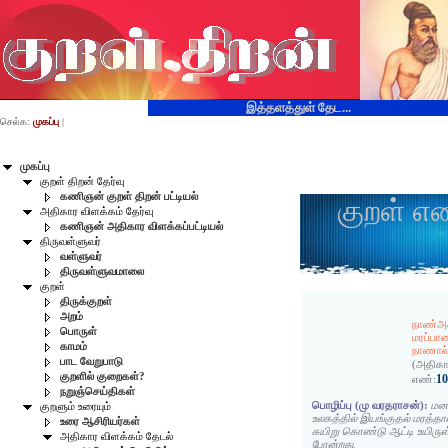
இத்தளத்துள் தேட...
செல்க:
முகப்பு
|
முகப்பு
குறள் திறன் தேர்வு
கணிஞன் குறள் திறன் பட்டியல்
குறள் எ
அதிகார விளக்கம் தேர்வு
கணிஞன் அதிகார விளக்கப்பட்டியல்
திருவள்ளுவர்
வள்ளுவர்
திருவள்ளுவமாலை
குறள்
திருக்குறள்
அறம்
நாண்அக
பொருள்
மரப்பா
காமம்
நாணால் 
பாட வேறுபாடு
(அதிகா
குறளில் குறைகள்?
1
எண்:
நறுஞ்செய்திகள்
பொழிப்பு (மு வரதராசன்):
மனத
குறளும் உரையும்
உலகத்தில் இயங்குதல் மரத்த
உரை ஆசிரியர்கள்
கயிறு கொண்டு ஆட்டி உயிரு
அதிகார விளக்கம் தேடல்
போன்றது.