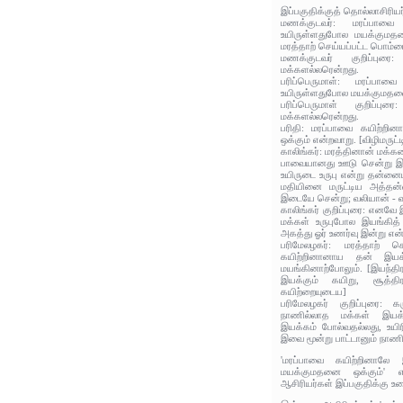
இப்பகுதிக்குத் தொல்லாசிரிய
மணக்குடவர்: மரப்பாவை
உயிருள்ளதுபோல மயக்குமதன
மரத்தாற் செய்யப்பட்ட பொம்ம
மணக்குடவர் குறிப்புரை
மக்களல்லரென்றது.
பரிப்பெருமாள்: மரப்பாவ
உயிருள்ளதுபோல மயக்குமதனை
பரிப்பெருமாள் குறிப்பு
மக்களல்லரென்றது.
பரிதி: மரப்பாவை கயிற்றினா
ஒக்கும் என்றவாறு. [விழிமருட்ட
காலிங்கர்: மரத்தினான் மக்க
பாவையானது ஊடு சென்று இயக
உயிருடை உருபு என்று தன்னையு
மதியினை மருட்டிய அத்தன்
இடையே சென்று; வலியான் - 
காலிங்கர் குறிப்புரை: எனவே
மக்கள் உருபுபோல இயங்கித்
அகத்து ஓர் உணர்வு இன்று என
பரிமேலழகர்: மரத்தாற் 
கயிற்றினானாய தன் இயக்
மயங்கினாற்போலும். [இயந்தி
இயக்கும் கயிறு, சூத்த
கயிற்றையுடைய]
பரிமேலழகர் குறிப்புரை: க
நாணில்லாத மக்கள் இயக
இயக்கம் போல்வதல்லது, உயிர
இவை மூன்று பாட்டானும் நாணில
'மரப்பாவை கயிற்றினாலே 
மயக்குமதனை ஒக்கும்' 
ஆசிரியர்கள் இப்பகுதிக்கு உர