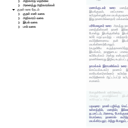
அதிகாரத் தெரிவில்
அனைத்து அதிகாரங்கள்
மணக்குடவர் உரை:
மனத்
குறள்-உரை தேடல்
இயங்குதல், மரப்பாவை 
குறள் எண் வகை
உயிருள்ளதுபோல மயக்குமதனை
அதிகாரம் வகை
இது நாணமில்லாதார் மக்களல்
இயல் வகை
பரிமேலழகர் உரை:
அகத்து நா
பால் வகை
மனத்தின்கண் நாண் இல்லா
போன்று இயங்குகின்ற இயக
உயிர் மருட்டியற்று - மரத்த
கயிற்றினானாய தன் இயக்
மயங்கினாற்போலும்.
(கருவியே கருத்தாவாயிற்
இயக்கம், நாணுடைய பாவை 
உயிரியக்கம் அன்று என்பதாம
நாணில்லாரது இழிவு கூறப்பட்டத
நாமக்கல் இராமலிங்கம் உரை
செய்யக்கூசும்) நாணம் இ
காரியங்களெல்லாம் உயிரற்
கயிற்றினால் ஆட்டப்பட்டு உய
சமானம்.
பொருள்கோள் வரிஅமைப்பு:
அகத்து நாண்இல்லார் இயக
உயிர்மருட்டி அற்று.
பதவுரை: நாண்-பழிக்கு வெட்
உள்ளத்தில், மனதில்; இல்ல
நடமாட்டம், அசைவு, போக்குவ
பொம்மை; நாணால்- கயிற்றால்
மயக்கி(யது); அற்று-போலும்,