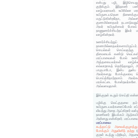
என்பது பழி, இழிசெயலுக
குறிக்கும். இந்நாண் ப
வாழ்பவராவார். உயிரில்லா ம
உயிருடையதென நினைக்கு
மருட்டுகின்றதோ, அவ
குணமில்லாதவர் நடமாடுவதும
அவர் உயிருள்ளவர் போலப் 
நாணுணர்ச்சியற்ற இவர் 
வாழ்கின்றவர்.
உணர்ச்சியற்று
நாணமில்லாதவர்களாயிருப
செயல்கள் செய்வதற்கு 
தீமையைக் கண்டு வெட்கவி
மரப்பாவைகள் போல் உணர்ச
அத்தகையவர்கள் வாழ்க்க
எவ்வாறாகத் தெரிந்தாலும்,
பாகுபாடோ, இன்ப துன்ப
அவர்களது போக்குவரவு ப
பொய்த்தோற்றமாம். அவர்க
மரக்கட்டை போன்றவர்களே.
அவ்வளவுதான்.
இக்குறள் கூறும் செய்தி என்
பழிக்கு வெட்குதலை தம் 
உயிருடையவர்களைப்போல் எப்
வியந்து அதை ஆய்கிறார் வள்ள
நாணிலார் இயக்கம் ஆடுகயிற
அன்னது என்கிறார். மரப்பாவ
மரப்பாவை:
கூத்தாட்டு அவைக்குழாத்த
போக்கும் அதுவிளிந் தற்று
(
குறள் கூத்து பற்றியும், அதனை