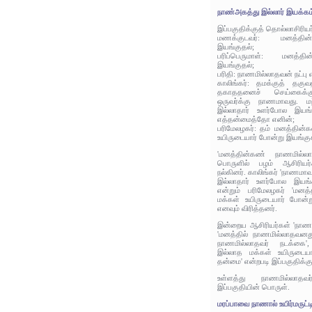
நாண்அகத்து இல்லார் இயக்கம
இப்பகுதிக்குத் தொல்லாசிரிய
மணக்குடவர்: மனத்தின
இயங்குதல்;
பரிப்பெருமாள்: மனத்தி
இயங்குதல்;
பரிதி: நாணமில்லாதவன் நட்பு எ
காலிங்கர்: தமக்குத் தகு
தகாததனைச் செய்கைக்
ஒருவர்க்கு நாணமாவது. ம
இல்லாதார் உளர்போல இயங்க
எத்தன்மைத்தோ எனின்;
பரிமேலழகர்: தம் மனத்தின்
உயிருடையார் போன்று இயங்கு
'மனத்தின்கண் நாணமில்லா
பொருளில் பழம் ஆசிரியர்
நல்கினர். காலிங்கர் 'நாணமாவ
இல்லாதார் உளர்போல இயங்க
என்றும் பரிமேலழகர் 'மன
மக்கள் உயிருடையார் போன்ற
எனவும் விரித்தனர்.
இன்றைய ஆசிரியர்கள் 'நாணம்
'மனத்தில் நாணமில்லாதவனது 
நாணமில்லாதவர் நடக்கை'
இல்லாத மக்கள் உயிருடையா
தன்மை' என்றபடி இப்பகுதிக்க
உள்ளத்து நாணமில்லாதவ
இப்பகுதியின் பொருள்.
மரப்பாவை நாணால் உயிர்மருட்ட