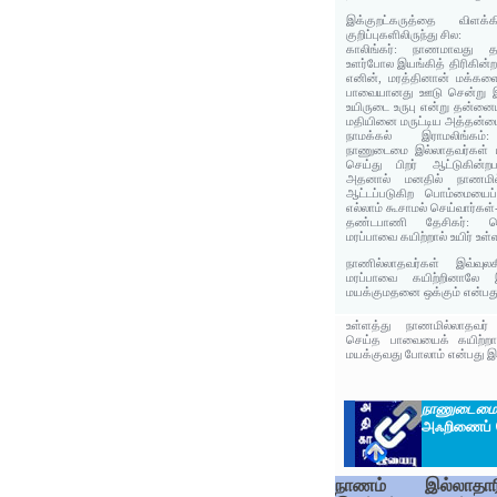
இக்குறட்கருத்தை விளக்க
குறிப்புகளிலிருந்து சில:
காலிங்கர்: நாணமாவது தம
உளர்போல இயங்கித் திரிகின
எனின், மரத்தினான் மக்களை
பாவையானது ஊடு சென்று இய
உயிருடை உருபு என்று தன்னையு
மதியினை மருட்டிய அத்தன்மை
நாமக்கல் இராமலிங்கம்: 
நாணுடைமை இல்லாதவர்கள் 
செய்து பிறர் ஆட்டுகின்றப
அதனால் மனதில் நாணமில்ல
ஆட்டப்படுகிற பொம்மையைப
எல்லாம் கூசாமல் செய்வார்கள்-
தண்டபாணி தேசிகர்: வெட
மரப்பாவை கயிற்றால் உயிர் உள
நாணில்லாதவர்கள் இவ்வுல
மரப்பாவை கயிற்றினாலே 
மயக்குமதனை ஒக்கும் என்பது 
உள்ளத்து நாணமில்லாதவர்
செய்த பாவையைக் கயிற்றா
மயக்குவது போலாம் என்பது இக
நாணுடைமை
அஃறிணைப் 
நாணம் இல்லாதார