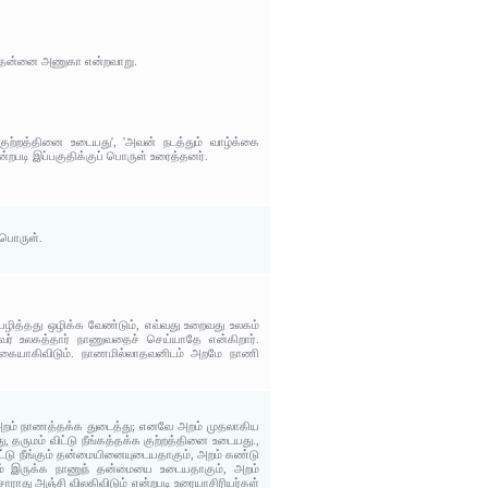
ம் தன்னை அணுகா என்றவாறு.
ுற்றத்தினை உடையது', 'அவன் நடத்தும் வாழ்க்கை
்றபடி இப்பகுதிக்குப் பொருள் உரைத்தனர்.
 பொருள்.
ழித்தது ஒழிக்க வேண்டும், எவ்வது உறைவது உலகம்
ர் உலகத்தார் நாணுவதைச் செய்யாதே என்கிறார்.
்கையாகிவிடும். நாணமில்லாதவனிடம் அறமே நாணி
ை அறம் நாணத்தக்க துடைத்து; எனவே அறம் முதலாகிய
தருமம் விட்டு நீங்கத்தக்க குற்றத்தினை உடையது.,
டு நீங்கும் தன்மையினையுடையதாகும், அறம் கண்டு
ம் இருக்க நாணுந் தன்மையை உடையதாகும், அறம்
ராது அஞ்சி விலகிவிடும் என்றபடி உரையாசிரியர்கள்