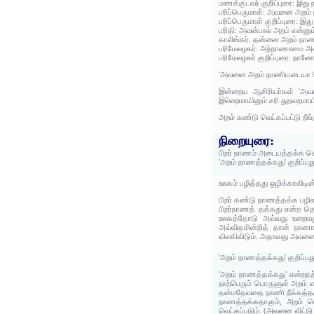
மணக்குடவர் குறிப்புரை: இத
பரிப்பெருமாள்: அவனை அறம்
பரிப்பெருமாள் குறிப்புரை: 
பரிதி: அவன்பால் அறம் என்னும
காலிங்கர்: தன்னை அறம் நாண
பரிமேலழகர்: அந்நாணாமை அவன
பரிமேலழகர் குறிப்புரை: நா
'அவனை அறம் நாணியடையா தொழி
இன்றைய ஆசிரியர்கள் 'அவன்
இல்லறமாயினும் சரி துறவறமாய
அறம் கண்டு வெட்கப்பட்டு நீ
நிறையுரை:
பிறர் நாணம் அடையத்தக்க செ
'அறம் நாணத்தக்கது' குறிப்ப
உலகம் பழித்தது ஒழிக்காவிடின
பிறர் கண்டு நாணத்தக்க பழி
பிறர்நாணத் தக்கது என்ற த
உலகத்தோடு அவ்வது உறைவது
அவ்விதமின்றித் தான் நாண
விலகிவிடும். அதாவது அவனை வ
'அறம் நாணத்தக்கது' குறிப்ப
'அறம் நாணத்தக்கது' என்றதற
நாற்பெரும் பொருளுள் அறம் எ
தன்மதேவதை நாணி நீக்கத்தக
நாணத்தக்கதாகும், அறம் வ
வெட்கப்படும். (அவனை விட்ட