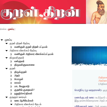
செல்க:
முகப்பு
|
முகப்பு
குறள் திறன் தேர்வு
கணிஞன் குறள் திறன் பட்டியல்
அதிகார விளக்கம் தேர்வு
கணிஞன் அதிகார விளக்கப்பட்டியல்
திருவள்ளுவர்
வள்ளுவர்
திருவள்ளுவமாலை
குறள்
திருக்குறள்
அறம்
பிறர்ந
பொருள்
அறம்நா
காமம்
(அதிகா
பாட வேறுபாடு
குறளில் குறைகள்?
பொழிப்பு (மு வரதராசன்):
ஒரு
நறுஞ்செய்திகள்
குறளும் உரையும்
மணக்குடவர் உரை:
உயர்ந்தா
இது நாணமில்லாதாரை அறம் ச
உரை ஆசிரியர்கள்
அதிகார விளக்கம் தேடல்
பரிமேலழகர் உரை:
பிறர் நாண