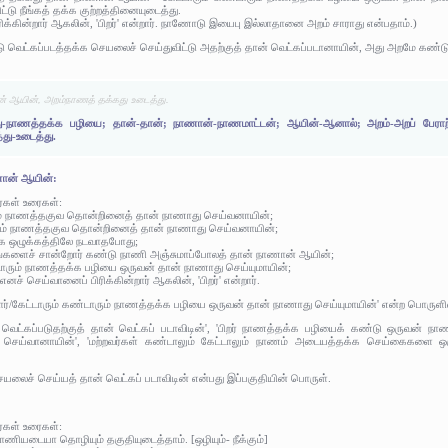
 நீங்கத் தக்க குற்றத்தினையுடைத்து.
ரிக்கின்றார் ஆகலின், 'பிறர்' என்றார். நாணோடு இயைபு இல்லாதானை அறம் சாராது என்பதாம்.)
டு வெட்கப்படத்தக்க செயலைச் செய்துவிட்டு அதற்குத் தான் வெட்கப்படானாயின், அது அறமே கண்டு
் ஆயின், அறம்நாணத் தக்கது உடைத்து.
ு-நாணத்தக்க பழியை; தான்-தான்; நாணான்-நாணமாட்டன்; ஆயின்-ஆனால்; அறம்-அறப் பேராற்றல
்து-உடைத்து.
ணான் ஆயின்:
ர்கள் உரைகள்:
லரும் நாணத்தகுவ தொன்றினைத் தான் நாணாது செய்வனாயின்;
 பலரும் நாணத்தகுவ தொன்றினைத் தான் நாணாது செய்வனாயின்;
க்க ஒழுக்கத்திலே நடவாதபோது;
்றங்களைச் சான்றோர் கண்டு நாணி அஞ்சுமாப்போலத் தான் நாணான் ஆயின்;
்டாரும் நாணத்தக்க பழியை ஒருவன் தான் நாணாது செய்யுமாயின்;
 எனச் செய்வானைப் பிரிக்கின்றார் ஆகலின், 'பிறர்' என்றார்.
ன்றோர்/கேட்டாரும் கண்டாரும் நாணத்தக்க பழியை ஒருவன் தான் நாணாது செய்யுமாயின்' என்ற பொருளில்
 வெட்கப்படுதற்குத் தான் வெட்கப் படாவிடின்', 'பிறர் நாணத்தக்க பழியைக் கண்டு ஒருவன் நாண
் செய்வானாயின்', 'மற்றவர்கள் கண்டாலும் கேட்டாலும் நாணம் அடையத்தக்க செய்கைகளை 
யலைச் செய்யத் தான் வெட்கப் படாவிடின் என்பது இப்பகுதியின் பொருள்.
:
ர்கள் உரைகள்:
ியடையா தொழியும் தகுதியுடைத்தாம். [ஒழியும்- நீக்கும்]