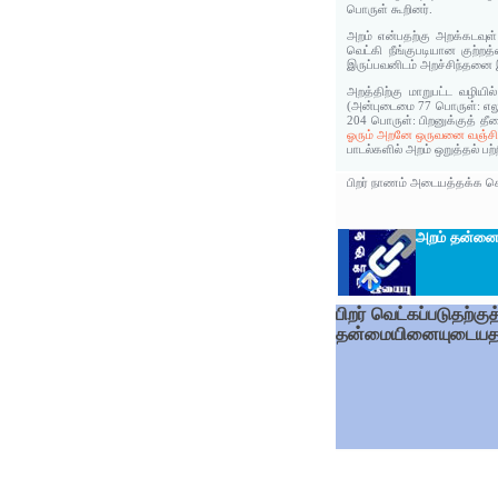
பொருள் கூறினர்.
அறம் என்பதற்கு அறக்கடவுள்
வெட்கி நீங்குபடியான குற்ற
இருப்பவனிடம் அறச்சிந்தனை 
அறத்திற்கு மாறுபட்ட வழியி
(அன்புடைமை 77 பொருள்: எலு
204 பொருள்: பிறனுக்குத் 
ஓரும் அறனே ஒருவனை வஞ்சிப
பாடல்களில் அறம் ஒறுத்தல் ப
பிறர் நாணம் அடையத்தக்க செய
அறம் தன்னைச
பிறர் வெட்கப்படுதற
தன்மையினையுடையதா