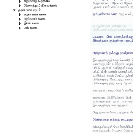
அதிகாரத் தெரிவில்
அந்நாணாமை அவனை அறம்விட்டு
அனைத்து அதிகாரங்கள்
('தான்' எனச் செய்வானைப் பி
குறள்-உரை தேடல்
தமிழண்ணல் உரை:
பிறர் கண்
குறள் எண் வகை
அதிகாரம் வகை
இயல் வகை
பொருள்கோள் வரிஅமைப்பு:
பால் வகை
பிறர்நாணத் தக்கது தான்நாணான
பதவுரை: பிறர் நாணத்தக்கத
நீங்கத்தக்க குற்றத்தை; உடைத
பிறர்நாணத் தக்கது தான்நா
இப்பகுதிக்குத் தொல்லாசிரிய
மணக்குடவர்: உயர்ந்தார் ப
பரிப்பெருமாள்: உயர்ந்தார்
பரிதி: பிறர் கண்டு நாணத்த
காலிங்கர்: தான் செய்த குற
பரிமேலழகர்: கேட்டாரும் கண
பரிமேலழகர் குறிப்புரை: 'தான்'
'உயர்ந்தார் பலரும்/பிறர்/சா
இன்றைய ஆசிரியர்கள் 'பிறர்
காரியத்தைத் தான் கூசாமற
இப்பகுதிக்கு உரை தந்தனர்.
பிறர் நாணம் அடையத்தக்க செ
அறம்நாணத் தக்கது உடைத்து
இப்பகுதிக்குத் தொல்லாசிரிய
மணக்குடவர்: அவனை அறம் நாண