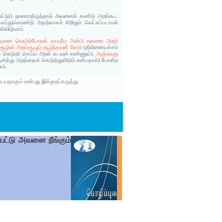
் மட்டும் நாணாதிருந்தால் அவனைக் கண்டு அறங்கூட
 செய்துகொண்டு அதற்காகச் சிறிதும் வெட்கப்படாமல்
ிவிடுமாம்.
லதனை வெயில்போலக் காயுமே அன்பி லதனை அறம்
 சூழின் அறம்சூழும் சூழ்ந்தவன் கேடு
(தீவினையச்சம்
ை கெடுதி செய்ய அறக் கடவுள் எண்ணும்),
அஞ்சுவது
ித்து அறத்தைக் கெடுத்துவிடும் என்பதால்) போன்ற
ம்.
யதாகும் என்பது இக்குறட்கருத்து.
பட்டு அவனை நீங்கும்