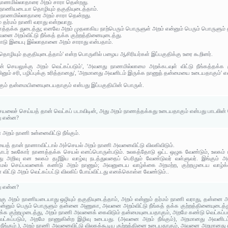
ு நாணமில்லாதாரை அறம் சாரா தென்றது.
 நாணியடையா தொழியும் தகுதியுடைத்தாம்.
இது நாணமில்லாதாரை அறம் சாரா தென்றது.
் தர்மம் நாணி வராது என்றவாறு.
த்தக்க துடைத்து; எனவே அறம் முதலாகிய நாற்பெரும் பொருளுள் அறம் என்னும் பெரும் பொருளு
ை அறம்விட்டு நீங்கத் தக்க குற்றத்தினையுடைத்து.
ணோடு இயைபு இல்லாதானை அறம் சாராது என்பதாம்.
யும் தகுதியுடைத்தாம்' என்ற பொருளில் பழைய ஆசிரியர்கள் இப்பகுதிக்கு உரை கூறினர்.
 செயலுக்கு அறம் வெட்கப்படும்', 'அவனது நாணமில்லாமை அறக்கடவுள் விட்டு நீங்கத்தக்க க
ினும் சரி, பழிப்புக்கு உரித்தானது', 'அறமானது அவனிடம் இருக்க நாணுந் தன்மையை உடையதாகும்' என
ங்கும் தன்மையினையுடையதாகும் என்பது இப்பகுதியின் பொருள்.
யலைச் செய்யத் தான் வெட்கப் படாவிடின், அது அறம் நாணத்தக்கது உடையதாகும் என்பது பாடலின்
து என்ன?
் அறம் நாணி உன்னைவிட்டு நீங்கும்.
யைத் தான் நாணாவிட்டால் அச்செயல் அறம் நாணி அவனைவிட்டு விலகிவிடும்.
ொடர் உலகோர் நாணத்தக்க செயல் எனப்பொருள்படும். உலகத்தோடு ஒட்ட ஒழுக வேண்டும், உலகம் ப
 அறிவு என உலகம் தழீஇய வாழ்வு நடத்துவதைப் பெரிதும் வேண்டுவர் வள்ளுவர். இங்கும் அவ
ாமல் செய்பவனைக் கண்டு அறம் நாணும்; அவனுடைய வாழ்க்கை அறமற்ற, குற்றமுடைய வாழ்க
ிட்டு அறம் வெட்கப்பட்டு விலகிப் போய்விட்டது எனக்கொள்ள வேண்டும்..
து என்ன?
்கு அறம் நாணியடையாது ஒழியும் தகுதியுடைத்தாம், அறம் என்னும் தர்மம் நாணி வராது, தன்ன
ன்னும் பெரும் பொருளும் தன்னை அணுகா, அவனை அறம்விட்டு நீங்கத் தக்க குற்றத்தினையுடைத்து, 
்க குற்றமுடைத்து, அறம் நாணி அவனைக் கைவிடும் தன்மையுடையதாகும், அறமே கண்டு வெட்கப்பட்
ெட்கப்படும், அறமே நாணுகின்ற இழிவு உடையது. (அவனை அறம் நீங்கும்), அறமானது அவனிட
ு நீங்கும்.), அறம் நாணி அவனைவிட்டு விலகக்கூடிய குற்றத்தினை உடையதாகும், அவனை அறமானது சா