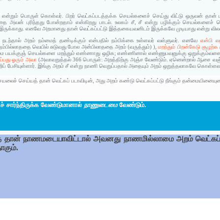
 என்றும் பொருள் கொள்வர். பிறர் வெட்கப்படத்தக்க செயல்களைச் செய்து விட்டு ஒருவன் தான
த்தை அவன் புரிந்தது போன்றதாம் என்கிறது பாடல். உலகம் சீ, சீ என்று பழிக்கும் செயல்களைச்
இருக்காது. எனவே அறமானது தான் வெட்கப்பட்டு இத்தகையவனிடம் இருக்கவே முடியாது என்று விலக
ல் நடந்தால் அறம் நம்மைத் தண்டிக்கும் என்பதில் நம்பிக்கை உள்ளவர் வள்ளுவர். எனவே
என்பி 
ம்பில்லாததை வெயில் சுடுவது போல அன்பிலாததை அறம் (வருத்தும்) ),
மறந்தும் பிறன்கேடு சூழற்க
தீமை பயக்குஞ் செயல்களை மறந்தும் எண்ணாது ஒழிக; எண்ணினால் எண்ணுபவனுக்கு ஒறுக்கும்வக
்பது ஓரும் அவா
(அவாவறுத்தல் 366 பொருள்: அறத்திற்கு அஞ்ச வேண்டும். ஏனென்றால் ஆசை வஞ்ச
ற்றிப் பேசியுள்ளார். இங்கு அறம் சீ என்று நாணி வெறுப்பதால் அதையும் அறம் ஒறுத்தலாகவே கொள்ளலா
லைச் செய்யத் தான் வெட்கப் படாவிடின், அது அறம் கண்டு வெட்கப்பட்டு நீங்கும் தன்மையினையுடை
் சார்ந்திருக்க வேண்டுமானால்
நாணுடைமை
வேண்டும்.
்குத் தான் நாணமடையாவிட்டால் அவனது நாணமில்லாமை அறம் வெட்கப்
கும்.