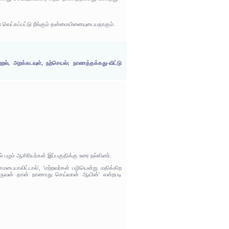
 வெட்கப்பட்டு நீங்கும் தன்மையினையுடையதாகும்.
், அறக்கடவுள், நற்செயல்; நாணத்தக்கது-விட்டு
 பழம் ஆசிரியர்கள் இப்பகுதிக்கு உரை நல்கினர்.
மடையாவிட்டால்', 'மற்றவர்கள் பழியென்று மதிக்கிற
ஒருவன் தான் நாணாது செய்வான் ஆயின்' என்றபடி