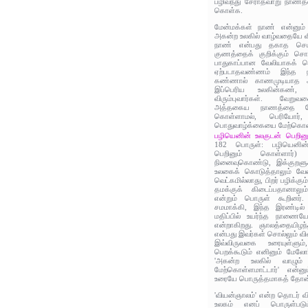
பழிவந்து சேராதவாறு நாணத
கொள்க.
மேன்மக்கள் நாண் என்னும
அகன்ற உலகில் வாழ்வதையே விர
நாண் என்பது தகாத செயல்
குணத்தைக் குறிக்கும் சொ
பாதுகாப்பான வேலியாகக் கொ
ஏற்படாதவண்ணம் இந்த நா
கண்ணால் காணமுடியாத அவ்
இப்பெரிய உலகின்கண்,
விரும்புவார்கள். வேறு
அத்தகைய நாணத்தை வே
கொள்ளாமல், பெரியோர்,
பொதுவாழ்க்கையை மேற்கொள்
பழியெனின் உலகுடன் பெறி
182 பொருள்: பழியெனின்
பெறினும் கொள்ளார்)
நினைவுகொண்டு, இக்குறளுக
உலகைக் கொடுத்தாலும் வேண
வெட்கமில்லாது, பிறர் பழிக்
தமக்குக் கிடைப்பதானாலும்
என்றும் பொருள் கூறினர்.
சமமாக்கி, இந்த இரண்டில்
மதிப்பில் உயர்ந்த நாணையே
என்றாகிறது. ஞாலத்தையிழந
என்பது இவர்கள் சொல்லும் வி
இவ்விருவகை உரையுள்ளு
பெறக்கூடும் எனினும் மேலோர்
'அகன்ற உலகில் வாழும் 
மேற்கொள்ளமாட்டார்' என்னு
உரையே பொருத்தமாகத் தோன்
'வியன்ஞாலம்' என்ற தொடர் வ
உலகம் எனப் பொருள்படும