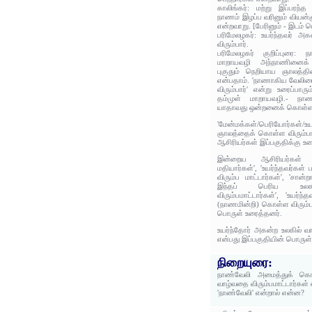
காலிங்கர்: மற்று இப்பரந்த
நாணம் இழப்ப வரினும் வியன்ஞ
என்றவாறு. [பேரினும் - இடம் ப
பரிமேலழகர்: உயர்ந்தவர் 
விரும்பார்.
பரிமேலழகர் குறிப்புரை: 
மாறாயவழி அந்நாணினைக
புகுதும் நெறியாய ஞாலத்த
என்பதாம். 'நாணாகிய வேலியை
விரும்பார்' என்று உரைப்பார
தம்முள் மாறாயவழி.- நா
யாதாவது ஒன்றனைக் கொள்ள ந
'மேன்மக்கள்/பெரியோர்க
ஞாலத்தைக் கொள்ள விரும்பா
ஆசிரியர்கள் இப்பகுதிக்கு உர
இன்றைய ஆசிரியர்கள் '
மதியார்கள்', 'உயர்ந்தவர்க
விரும்ப மாட்டார்கள்', 'சா
இந்தப் பெரிய உலகம
விரும்பமாட்டார்கள்', 'உயர்
(நாணமின்றி) கொள்ள விரும்பார
பொருள் உரைத்தனர்.
உயர்ந்தோர் அகன்ற உலகில் வா
என்பது இப்பகுதியின் பொருள்
நிறையுரை:
நாண்வேலி அமைத்துக் கொ
வாழ்வதை விரும்பமாட்டார்கள்
'நாண்வேலி' என்றால் என்ன?