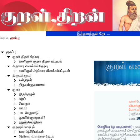
இத்தளத்துள் தேட...
செல்க:
முகப்பு
|
முகப்பு
குறள் திறன் தேர்வு
கணிஞன் குறள் திறன் பட்டியல்
குறள் எ
அதிகார விளக்கம் தேர்வு
கணிஞன் அதிகார விளக்கப்பட்டியல்
திருவள்ளுவர்
வள்ளுவர்
திருவள்ளுவமாலை
குறள்
திருக்குறள்
அறம்
நாண்வ
பொருள்
வியன்ஞ
காமம்
பேணலர்
பாட வேறுபாடு
(அதிகா
குறளில் குறைகள்?
1
எண்:
நறுஞ்செய்திகள்
பொழிப்பு (மு வரதராசன்):
நா
குறளும் உரையும்
தமக்குக் காவலாகச் செய்து 
உரை ஆசிரியர்கள்
உலகில் வாழும் வாழ்க்கையை வி
அதிகார விளக்கம் தேடல்
மேற்கொள்ளமாட்டார்.