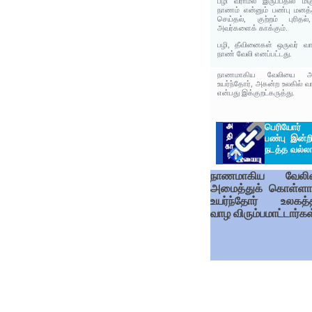
பழி வராமல் இருப்பதில் மி
நாணம் என்னும் பண்பு மனத
செய்தல், குற்றம் புரிதல்
அவர்களைக் காக்கும்.
பழி, தீவினைகள் ஒருவர் வாழ
நாண் வேலி எனப்பட்டது.
நாணமாகிய வேலியை அம
உயர்ந்தோர், அகன்ற உலகில் வ
என்பது இக்குறட்கருத்து.
பெரியோர
பண்பு இன்ற
நடத்த வல்லா
நாணமாகிய வேலி
அமைத்துக் கொள்ளா
உயர்ந்தோர் உலகத்த
வாழ விரும்பமாட்டார்கள