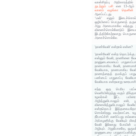
வான்சிறப்பு அதிகாரத்தில
றுடற்றும் பசி
என 13-ஆம் 
வானம் வழங்கா தெனின
ஆளப்பட்டது.
‘மன்’ எனும் இடைச்சொல்
ஒழியிசைப் பொருளைத் தருவ
அது அசையாகவே வந்தது. இத
வினைச்சொல்லோடும் இயை
இடத்திற்கேற்றவாறு பொருளை 
அசைச்சொல்லே.
'நாண்வேலி' என்றால் என்ன?
'நாண்வேலி' என்ற தொடர்க்க
என்னும் வேலி, நாணினை வ
நாணுடைமையைப் பாதுகாப்பா
நாணமாகிய வேலி, நாணமாகி
வேலியாக, நாணமாகிய வேலி,
நாணத்தைத் தமக்குப் பாதுக
பண்பைப் பாதுகாப்பு வேலிய
வேலியாக என்றவாறு உரையாசிர
எந்த ஒரு பெரிய பரப்ப
வெளியிலிருந்து வரும் தீங்கு
உழவர்கள் இட்ட பயிரை
அழித்துவிடாமலும் எலி, 
விளைவித்துவிடாமலும் வேலியி
என்றதொடர் இத்தகையதோ
சொல்கிறது. வயற்காட்டை உழுத
நீர்பாய்ச்சி வளர்ப்பது எ
அக்கழனிக்கு வேலியும் மிக
வேலி இல்லாது போயின் பாட
அழியும். அதுபோலவே, ஒருவர
நாணுடைமை பாதுகாப்பளிக்கும