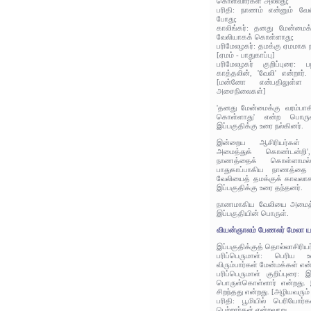
கொள்வார்கள் அல்லது;
பரிதி: நாணம் என்னும் வேல
போது;
காலிங்கர்: தனது மேன்மை
வேலியாகக் கொள்ளாது;
பரிமேலழகர்: தமக்கு ஏமமா
[ஏமம் - பாதுகாப்பு]
பரிமேலழகர் குறிப்புரை: 
காத்தலின், 'வேலி' என்றார்
[மன்னோ என்பதிலுள்ள
அசைநிலைகள்]
'தனது மேன்மைக்கு வரம்ப
கொள்ளாது' என்ற பொருளி
இப்பகுதிக்கு உரை நல்கினர்.
இன்றைய ஆசிரியர்கள்
அமைத்துக் கொண்டன்றி'
நாணத்தைக் கொள்ளாமல்',
பாதுகாப்பாகிய நாணத்தை வ
வேலியைத் தமக்குக் காவலாக
இப்பகுதிக்கு உரை தந்தனர்.
நாணமாகிய வேலியை அமைத்த
இப்பகுதியின் பொருள்.
வியன்ஞாலம் பேணலர் மேலா ய
இப்பகுதிக்குத் தொல்லாசிரிய
பரிப்பெருமாள்: பெரிய உ
விரும்பார்கள் மேன்மக்கள் என
பரிப்பெருமாள் குறிப்புரை
பொருள்கொள்ளார் என்றது. 
சிறந்தது என்றது. [அழியவரும்
பரிதி: பூமியில் பெரியோர்
பெற்றார்கள் என்றவாறு.