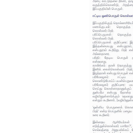
அன்பு காட்டுதலை நீங்கி, த
வருத்திக்கொண்டு, அறத்த
இப்பகுதியின் பொருள்.
ஈட்டிய ஒண்பொருள் கொள்வார் 
இப்பகுதிக்குத் தொல்லாசிரிய
மணக்குடவர்: தொகுத்
கொள்வார் பிறர்.
பரிப்பெருமாள்: தொகுத
கொள்வார் பிறர்.
பரிப்பெருமாள் குறிப்புரை: 
இத்தன்மையது என்பதூஉம்
என்பதூஉம் கூறிற்று. பிறர் எ
அல்லாதாரை.
பரிதி: தேடிய பொருள் தன
என்றவாறு.
காலிங்கர்: தான் தொகுத்த
இனிக் கைக்கொள்வார் பிறர
இழந்தான் என்பது பொருள் என
பரிமேலழகர்: ஈட்டி
கொண்டுபோய்ப் பயன்பெறுவார்
பரிமேலழகர் குறிப்புரை: 
செய்து கொள்ளாதானுக்குப் 
துன்பமே என்பது தோன்ற '
வழியினுள்ளார்க்கும் உதவாத
என்றும் கூறினார். [வழியினுள்
'ஒள்ளிய பொருளைக் கொண்ட
பிறர்' என்ற பொருளில் பழைய 
உரை கூறினர்.
இன்றைய ஆசிரியர்கள
எடுத்துக்கொள்வார் யாரோ?', 
செல்வத்தை அனுபவிக்கப் 