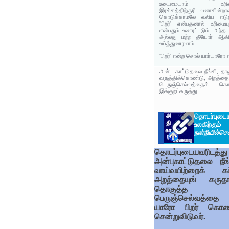
உடைமையாம் உரி
இரக்கத்திற்குரியவனாகின்றா
கொடுக்காமலே வலிய எடுத்
'பிறர்' என்பதனால் உரிமைய
என்பதும் உணரப்படும். அந்த
அல்லது மற்ற தீயோர் ஆகி
உய்த்துணரலாம்.
'பிறர்' என்ற சொல் யார்யாரோ 
அன்பு காட்டுதலை நீங்கி, த
வருத்திக்கொண்டு, அறத்தை
பெருஞ்செல்வத்தைக் கொ
இக்குறட்கருத்து.
தொடர்புடை
உலகிற்க
நன்றியில்செ
தொடர்புடையவரிடத்து
அன்புகாட்டுதலை நீங்
வாய்வயிற்றைக் கட்
அறத்தையுங் கருதா
தொகுத்த
பெருஞ்செல்வத்தை
யாரோ பிறர் கொண
சென்றுவிடுவர்.