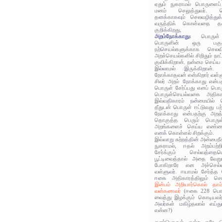
ஏதும் நுகராமல் பொருளைப்
மனம் செலுத்துவர். செ
தனக்காகவும் செலவழித்துக
வருத்திக் கொள்வதை தன
குறிக்கிறது,
அறம்நோக்காது:
பொருள்
பொருளின் ஒரு பகுத
நற்செயல்களுக்காக செல
அறச்செயல்களில் சிறிதும் நாட
குவிக்கிறான். நன்மை செய்
இல்லாமல் இருக்கிறான். 
நோக்காதவன் என்கிறார் வள்ள
சிலர் அறம் நோக்காது என்ப
பொருள் சேர்ப்பது எனப் பொரு
பொருள்செயல்வகை அதிகாரத்த
இவ்வதிகாரம் நன்மையில் செ
தீதுடன் பொருள் ஈட்டுவது ப
நோக்காது என்பதற்கு அறத்த
தொகுத்த பெரும் பொருள
அறங்களைச் செய்ய எண்ணா
எனக் கொள்ளல் சிறக்கும்.
இவ்வாறு சுற்றத்தின் அன்பைநீ
நுகராமல், ஈதல் அறம்பற்ற
சேர்க்கும் செல்வத்தைய
பூட்டிவைத்தால் அதை வே
போகிறாரே என அச்செல்வத்
வள்ளுவர். ஈயாமல் சேர்த்
ஈகை அதிகாரத்திலும் சொல
இன்பம் அறியார்கொல் தாம
வன்கணவர்
(ஈகை 228 பொரு
வைத்து இழக்கும் கொடியவர்க
அவர்கள் மகிழ்தலால் எய்
என்ன?)