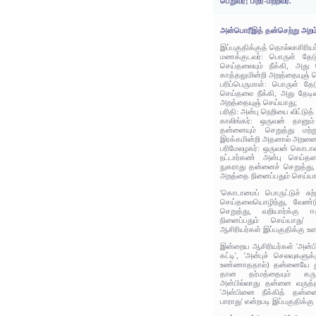
பெறுவர்; பிறர்-மற்றவர்.
அன்பொரீஇத் தன்செற்று அறம
இப்பகுதிக்குத் தொல்லாசிரிய
மணக்குடவர்: பொருள் தேடுங
செய்தலையும் நீக்கி, அத
காத்தலுமின்றி அறத்தையுஞ் 
பரிப்பெருமாள்: பொருள் தேடு
செய்தலை நீக்கி, அது தேடி
அறத்தையுஞ் செய்யாது;
பரிதி: அன்பு நெறியை விட்டுத
காலிங்கர்: ஒருவன் தானு
தன்னையும் செறுத்து மற்ற
இரக்கமின்றி அதனால் அறனையு
பரிமேலழகர்: ஒருவன் கொடாமைப
நட்டார்கண் அன்பு செய்த
நுகராது தன்னைச் செறுத்து,
அறத்தை நினைப்பதும் செய்யாத
'கொடாமைப் பொருட்டுச் சுற்
செய்தலையொழிந்து, வேண்
செறுத்து, வறியார்க்கு
நினைப்பதும் செய்யாது'
ஆசிரியர்கள் இப்பகுதிக்கு உர
இன்றைய ஆசிரியர்கள் 'அன்பி
கட்டி', 'அன்புச் செலவுகளுக
உண்ணாததால்) தன்னையே துன
தான தர்மத்தையும் கருதா
அன்பில்லாது தன்னை வருத்த
'அன்பினை நீக்கித் தன்ன
பாராது' என்றபடி இப்பகுதிக்கு