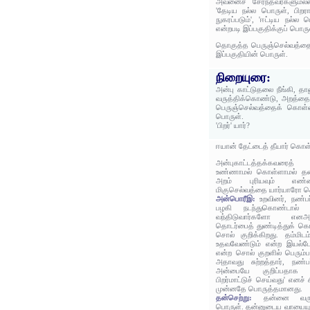
அவனைச் சேர்ந்தவர்களுமல்
'தேடிய நல்ல பொருள், பிறரா
நுகரப்படும்', 'ஈட்டிய நல்ல
என்றபடி இப்பகுதிக்குப் பொரு
தொகுத்த பெருஞ்செல்வத்தைக
இப்பகுதியின் பொருள்.
நிறையுரை:
அன்பு காட்டுதலை நீங்கி, த
வருத்திக்கொண்டு, அறத்தை
பெருஞ்செல்வத்தைக் கொள்வா
பொருள்.
'பிறர்' யார்?
ஈயான் தேட்டைத் தீயார் கொள்
அன்புகாட்டத்தக்கவரைத்
உண்ணாமல் கொள்ளாமல் தன
அறம் புரியவும் எண்ண
மிகுசெல்வத்தை யார்யாரோ க
அன்பொரீஇ:
உறவினர், நண்ப
பழகி நடந்துகொண்டால் 
வந்திடுவார்களோ என
தொடர்பைத் துண்டித்துக் 
சொல் குறிக்கிறது. தம்மிடம
உதவவேண்டும் என்ற இயல்பே
என்ற சொல் குறளில் பெரும்ப
அதாவது சுற்றத்தார், நண்ப
அன்பையே குறிப்பதாக ஆள
பிறர்மாட்டுச் செய்வது' எனச்
முன்னதே பொருத்தமானது.
தன்செற்று:
தன்னை வரு
பொருள். தன்னுடைய வாயையும் 