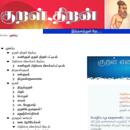
இத்தளத்துள் தேட...
செல்க:
முகப்பு
|
முகப்பு
குறள் திறன் தேர்வு
கணிஞன் குறள் திறன் பட்டியல்
குறள் எ
அதிகார விளக்கம் தேர்வு
கணிஞன் அதிகார விளக்கப்பட்டியல்
திருவள்ளுவர்
வள்ளுவர்
திருவள்ளுவமாலை
குறள்
திருக்குறள்
அறம்
அன்பொர
பொருள்
அறம்நோ
காமம்
ஒண்பொர
பாட வேறுபாடு
(அதிகா
குறளில் குறைகள்?
குறள் 
நறுஞ்செய்திகள்
பொழிப்பு (மு வரதராசன்):
பிற
குறளும் உரையும்
விட்டுத் தன்னையும் வருத்தி 
உரை ஆசிரியர்கள்
சேர்த்து வைத்த பெரும் பொருள
அதிகார விளக்கம் தேடல்
மற்றவரே.