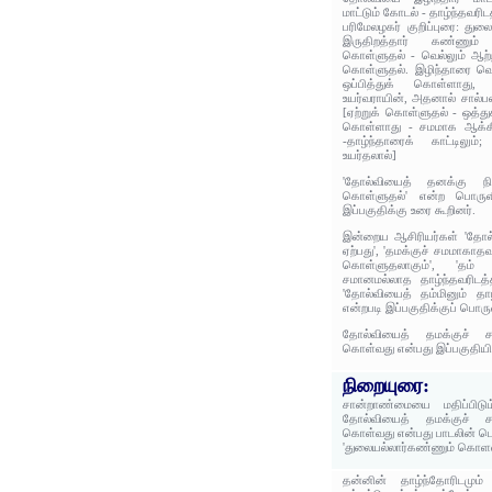
மாட்டும் கோடல் - தாழ்ந்தவரி
பரிமேலழகர் குறிப்புரை: துல
இருதிறத்தார் கண்ணும் 
கொள்ளுதல் - வெல்லும் ஆற்ற
கொள்ளுதல். இழிந்தாரை வெல
ஒப்பித்துக் கொள்ளாது,
உயர்வராயின், அதனால் சால்பள
[ஏற்றுக் கொள்ளுதல் - ஒத்து
கொள்ளாது - சமமாக ஆக்கி
-தாழ்ந்தாரைக் காட்டிலும
உயர்தலால்]
'தோல்வியைத் தனக்கு நிக
கொள்ளுதல்' என்ற பொருள
இப்பகுதிக்கு உரை கூறினர்.
இன்றைய ஆசிரியர்கள் 'தோல்வ
ஏற்பது', 'தமக்குச் சமமாகாத
கொள்ளுதலாகும்', 'தம் 
சமானமல்லாத தாழ்ந்தவரிடத்த
'தோல்வியைத் தம்மினும் தாழ
என்றபடி இப்பகுதிக்குப் பொரு
தோல்வியைத் தமக்குச் சம
கொள்வது என்பது இப்பகுதியி
நிறையுரை:
சான்றாண்மையை மதிப்பிடு
தோல்வியைத் தமக்குச் சம
கொள்வது என்பது பாடலின் ப
'துலையல்லார்கண்ணும் கொளல்
தன்னின் தாழ்ந்தோரிடமும