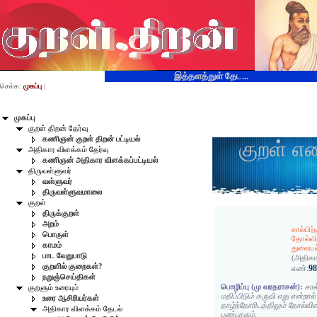
இத்தளத்துள் தேட...
செல்க:
முகப்பு
|
முகப்பு
குறள் திறன் தேர்வு
கணிஞன் குறள் திறன் பட்டியல்
குறள் எ
அதிகார விளக்கம் தேர்வு
கணிஞன் அதிகார விளக்கப்பட்டியல்
திருவள்ளுவர்
வள்ளுவர்
திருவள்ளுவமாலை
குறள்
திருக்குறள்
அறம்
சால்பி
பொருள்
தோல்வ
காமம்
துலையல
பாட வேறுபாடு
(அதிகா
குறளில் குறைகள்?
9
எண்:
நறுஞ்செய்திகள்
பொழிப்பு (மு வரதராசன்):
சால
குறளும் உரையும்
மதிப்பிடும் கருவி எது என்றால
உரை ஆசிரியர்கள்
தாழ்ந்தோரிடத்திலும் தோல்வி
அதிகார விளக்கம் தேடல்
பண்பாகும்.