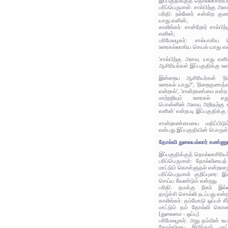
இப்பகுதிக்குத் தொல்லாசிரிய
பரிப்பெருமாள்: சால்பிற்கு அள
பரிதி: நல்லோர் என்கிற கு
யாது எனின்;
காலிங்கர்: சான்றோர் சால்பி
எனின்;
பரிமேலழகர்: சால்பாகிய
உரைகல்லாகிய செயல் யாது என
'சால்பிற்கு அளவு யாது என
ஆசிரியர்கள் இப்பகுதிக்கு உர
இன்றைய ஆசிரியர்கள் 'நி
உரைகல் யாது?', 'நிறைகுணத்த
என்றால்', 'சான்றாண்மை என
மாற்றறியும் உரைகல் எது
பொன்னின் அளவு அறிதற்கு 
எனின்' என்றபடி இப்பகுதிக்கு
சான்றாண்மையை மதிப்பிடு
என்பது இப்பகுதியின் பொருள்
தோல்வி துலையல்லார் கண்ணு
இப்பகுதிக்குத் தொல்லாசிரிய
பரிப்பெருமாள்: தோல்வியைத்
மாட்டும் கொள்ளுதல் என்றவாற
பரிப்பெருமாள் குறிப்புரை: 
செய்ய வேண்டும் என்றது.
பரிதி: தமக்கு நிகர் இல்ல
தாழ்ச்சி சொல்லி நடப்பது என்
காலிங்கர்: தம்மோடு ஒப்பச் ச
மாட்டும் தம் தோல்வி கொண
[துலைமை - ஒப்பு]
பரிமேலழகர்: அது தம்மின் உயர
தோல்வியை இழிந்தார் மாட்