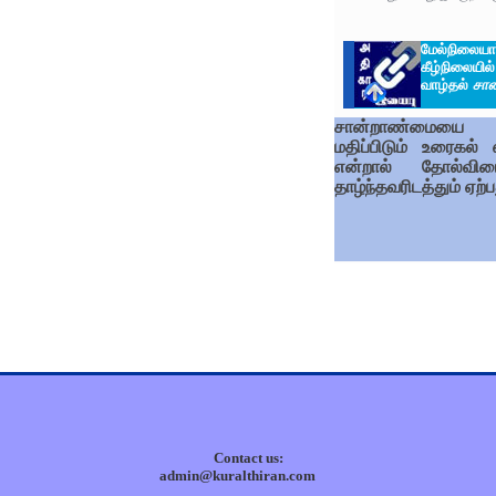
மேல்நிலையா
கீழ்நிலையி
வாழ்தல்
சா
சான்றாண்மையை
மதிப்பிடும் உரைகல் 
என்றால் தோல்விய
தாழ்ந்தவரிடத்தும் ஏற்ப
Contact us:
admin@kuralthiran.com