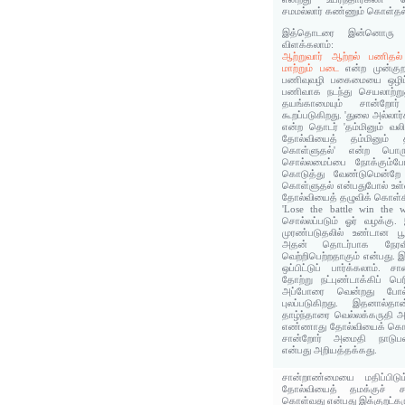
சமமல்லார் கண்ணும் கொள்தல்
இத்தொடரை இன்னொரு க
விளக்கலாம்:
ஆற்றுவார் ஆற்றல் பணிதல்
மாற்றும் படை
என்ற முன்குற
பணிவுவழி பகைமையை ஒழிப்ப
பணிவாக நடந்து செயலாற்று
தயங்காமையும் சான்ற
கூறப்படுகிறது. 'துலை அல்ல
என்ற தொடர் 'தம்மினும் வலி
தோல்வியைத் தம்மினும் தாழ
கொள்ளுதல்' என்ற பொரு
சொல்லமைப்பை நோக்கும்போ
கொடுத்து வேண்டுமென்றே வ
கொள்ளுதல் என்பதுபோல் உள்ளத
தோல்வியைத் தழுவிக் கொள்கி
'Lose the battle win the 
சொல்லப்படும் ஓர் வழக்கு
முரண்படுதலில் உண்டான பூ
அதன் தொடர்பாக நேரவி
வெற்றிபெற்றதாகும் என்பது.
ஒப்பிட்டுப் பார்க்கலாம். 
தோற்று நட்புண்டாக்கிப் பெ
அப்போரை வென்றது போல்த
புலப்படுகிறது. இதனால்தா
தாழ்ந்தாரை வெல்லக்கருதி
எண்ணாது தோல்வியைக் கொள்க
சான்றோர் அமைதி நாடுபவர
என்பது அறியத்தக்கது.
சான்றாண்மையை மதிப்பிடு
தோல்வியைத் தமக்குச் சமம
கொள்வது என்பது இக்குறட்கரு