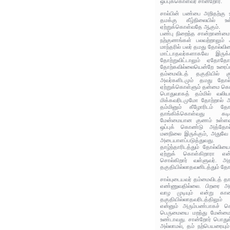
ஒப்புக்கொள்வர் சான்றோர்.
சால்பின் பண்பை அறிதற்கு 
தமக்கு கீழ்நிலையில் உ
ஏற்றுக்கொள்வதே ஆகும்.
பண்பு நிறைந்த சான்றாண்மைக்
நற்குணங்கள் பலவற்றாலும் 
மாந்தரில் பலர் தமது தோல்வி
மாட்டாதவர்களாகவே இருக்க
தோற்றுவிட்டாலும் ஏதோத
தோற்கவில்லையென்றே உரைப்ப
தம்மைவிடத் தகுதியில் குற
அவர்களிடமும் தமது தோல்
ஏற்றுக்கொள்ளும் தன்மை கொண
பொதுவாகத் தம்மில் வலி
மிக்கவரிடமுமோ தோற்றால் 
தம்மினும் கீழோரிடம் த
தாங்கிக்கொள்வது கட
மேன்மையான குணம் உள்ளவ
ஒப்புக் கொண்டு அத்தோல்
மனநிலை இருக்கும், அதுவே
அடையாளப்படுத்துவது.
தாழ்ந்தாரிடத்தும் தோல்விய
ஏற்றுக் கொள்கிறாரா என்ற
சொல்கிறார் வள்ளுவர். அத
தகுதியில்லாதவனிடத்தும் த
சால்புடையவர் தம்மைவிடத் தா
எண்ணுவதில்லை. பிறரை அட
வாழ முடியும் என்று காண
தகுதியில்லாதவரிடத்திலும
என்னும் அரும்பண்பாகச் சொ
பெருமையை மறந்து மேன்மை
உண்டாவது. சான்றோர் பொது
அல்லாமல், தம் நற்பெயரையு