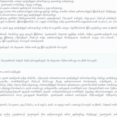
 பிறநலமாகிய எல்லா நலத்தினும் உள்ளதொரு நலமன்று என்றவாறு.
ு, குணநலம் சால்பிற்கு அழகு என்றது.
, பெருமை எல்லாம் ஒன்றாகச் சொல்லப்படாது என்றவாறு.
று யாவை சில நன்மையினும் உள்ளது ஒன்று அன்று; எனவே எல்லா நன்மையினும் இவர்க்குச் சிறந்தத
ப்புக்களானாய நலம் ஒரு நலத்தினும் உள்ளதன்று.
த்தை முன்னே பிரித்தமையின், ஏனைப் புறநலத்தைப் 'பிற நலம்' என்றும், அது குடிப் பிறப்பும் கல்வி
றும் கூறினார். இவைஇரண்டு பாட்டானும் சால்பிற்கு ஏற்ற குணங்கள்பொதுவகையான் கூறப்பட்டன. [சால்
ாய நலம் ஒரு நலத்தினும் உள்ளதன்று' என்ற பொருளில் பழைய ஆசிரியர்கள் இப்பகுதிக்கு உரை கூறினர்
ங்கள் அவர்க்கு ஒரு நலமும் இல்லை', 'குணநலம் அதனை ஒழிந்த கல்வி, அறிவு முதலியவற்றான் வ
அது இல்லாத மற்றெந்தச் சிறப்பும் எந்த நன்மையிலும் சேர்ந்ததாக அவர்கள் கருத மாட்டார்கள்', 'ப
 இப்பகுதிக்குப் பொருள் உரைத்தனர்.
்களுள்ளும் அடங்குவன அல்ல என்பது இப்பகுதியின் பொருள்.
 பிற நலங்கள் எந்தச் சிறப்புக்களுள்ளும் அடங்குவன அல்ல என்பது பாடலின் பொருள்.
ையாளப்படுத்தும்.
குண நலத்தால் வந்த சிறப்பே. மற்ற நலம் எவ்வகையான நலத்திலும் உள்ளதொன்று அன்று; தனித்தத
ையே சான்றோர்க்குச் சிறப்புச் சேர்ப்பது. வேறு நன்மைகளான செல்வநலம், கல்விநலம், உ
க்கு அந்த அளவு சிறப்புத்தராது. எல்லாவற்றினும் மேலான நல்லனவாய குணங்களின் நலனே அவர்க்கு 
என விதந்து சொல்லப்பட்டதால் மாண்புறு மாந்தரையே வள்ளுவர் சான்றோர் என அழைக்கிறார் என
ியிருந்தால்தான் ஒருவர் சான்றோர் ஆவார். மாந்தரெல்லாரும் சான்றோர் ஆதற்கு உரியராகலானும்,
ன்களாய்ப் பெற முயலுதல் வேண்டும். குணநலன் எல்லாம் வாய்த்தல் அரியவற்றுள் அரிதாயிருக
 ஞானம், பெருமை, குடிப்பிறப்பு, உடல் உறுப்பு நலம், உடலழகு எனப் பலவாறு பொருள் கூறினர். பிறநலம் எ
று' என்ற பகுதியைக் 'குணநலம் சில நன்மைகளும் உள்ள ஒன்றன்று; சிறந்தது', 'குணநலம் என்