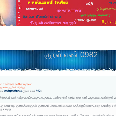
குறள் எண் 0982
் சான்றோர் நலனே பிறநலம்
்து உள்ளதூஅம் அன்று
சான்றாண்மை
982
ரம்:
குறள் எண்:
)
்றோரின் நலம் என்று கூறப்படுவது அவருடைய பண்புகளின் நலமே; மற்ற நலம் வேறு எந்த நலத்திலும் சேர
்கு நலமாவது குணநல்லராகுதல்; குணநலம் பிறநலமாகிய எல்லா நலத்தினும் உள்ளதொரு நலமன்று என
கு என்றது.
 நலன் குணநலமே - சான்றோர் நலமாவது குணங்களானாய நலமே; பிற நலம் எந்நலத்தும் உள்ளது அ