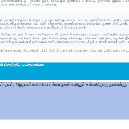
 தனிச்சிறப்புடையது', 'நூலோர் ஓதிய நலங்களுள் குணநலம் அடங்காது, குணநலம் ஒழிந்த அகந
ுண நலம், தனித்தது' என்றபடி விளக்குவர்.
்குக் குணநல்லராகுதல், பொறுமை, தமது உள்ளத்து அமைவு உடையர், குணங்களானாய நலமே, 
களே, நற்குணங்களால் ஆய நலம், நற்குணமே, குணங்களாலாய நலங்களே, குணச் சிறப்புதான், பண்
, நல்ல குணங்களே என்றவாறு உரையாசிரியர்கள் பொருள் கூறினர்.
 பெரிது என்பதால் அதைச் சான்றோர்க்கு உரியதாகக் கொள்கிறார் வள்ளுவர். சான்றோரின் குணநலம
ெருமைதராது என்கிறார் அவர். 'குணமெனப்படுவது எல்லாராலும் கொள்ளப்படுவதாய், ஒருசேர இ
யின் குணநலம் சான்றோர் நலனே எனப் பிரிநிலையேகாரம் கொடுத்துக் கூறினார்' என்பார் தண்டப
ர் சிறப்பாம்; பிற நலங்கள் எந்தச் சிறப்புக்களுள்ளும் அடங்குவன அல்ல என்பது இக்குறட்கருத்து
ல் நிறைந்ததே
சான்றாண்மை
.
ம் நலம்; பிறநலன்களாகிய எல்லா நலங்களிலும் உள்ளதொரு நலமன்று.