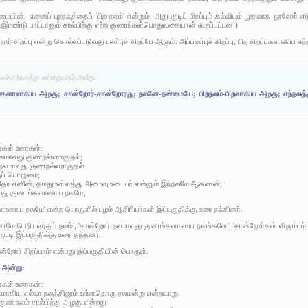
யின், ஏனைப் புறநலத்தைப் 'பிற நலம்' என்றும், அது குடிப் பிறப்பும் கல்வியும் முதலாக நூலோர் 
ைஇரண்டு பாட்டானும் சால்பிற்கு ஏற்ற குணங்கள்பொதுவகையான் கூறப்பட்டன.)
ோர் சிறப்பு என்று சொல்லப்படுவது பண்புச் சிறப்பே ஆகும். அப்பண்புச் சிறப்பு, பிற சிறப்புகளாகிய எ
ம் எந்நலத்து உள்ளதூஅம் அன்று.
களாலாகிய அழகு; சான்றோர்-சான்றோரது; நலனே-நன்மையே; பிறநலம்-பிறவாகிய அழகு; எந்நலத்து-
ர்கள் உரைகள்:
நலமாவது குணநல்லராகுதல்;
ு நலமாவது குணநல்லராகுதல்;
குப் பொறுமை;
யாதோ எனின், தமது உள்ளத்து அமைவு உடையர் என்னும் இந்நலமே ஆகலான்;
ாவது குணங்களானாய நலமே;
ானாய நலமே' என்ற பொருளில் பழம் ஆசிரியர்கள் இப்பகுதிக்கு உரை நல்கினர்.
மே பெரியவர்தம் நலம்', 'சான்றோர் நலமாவது குணங்களாலாய நலங்களே', 'சான்றோர்கள் விரும்பும் ச
்றபடி இப்பகுதிக்கு உரை தந்தனர்.
ோர் சிறப்பாம் என்பது இப்பகுதியின் பொருள்.
் அன்று:
ர்கள் உரைகள்:
மாகிய எல்லா நலத்தினும் உள்ளதொரு நலமன்று என்றவாறு.
 குணநலம் சால்பிற்கு அழகு என்றது.