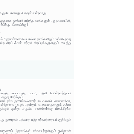
ு அதுவே என்பது பொருள் என்றவாறு.
யும் முதலாக நூலோர் எடுத்த நலங்களுள் புகுதாமையின்,
பிற்கு- நிறைவிற்கு]
.
ரும் பிறநலன்களாகிய எல்லா நலங்களிலும் உள்ளதொரு
ிற சிறப்புக்கள் எந்தச் சிறப்புக்களுள்ளும் வைத்து
ு.
டலழகு, உடையழகு, பட்டம், பதவி போன்றவற்றுடன்
அழகு சேர்க்கும்.
 அறியலாம். நல்ல குணங்களெனற்பால எவையெவை உளவோ,
 சான்றோராக முயறல் அவர்தம் கடமையாதலாலும், எல்லா
்கும் ஒன்று. அதுவே சான்றோர்க்கு மிகச்சிறந்த
ன்பது குணநலம் அல்லாத மற்ற எந்நலத்தையும் குறிக்கும்
பதனைப் பிறநலங்கள் எல்லாவற்றுள்ளும் ஒன்றாகச்