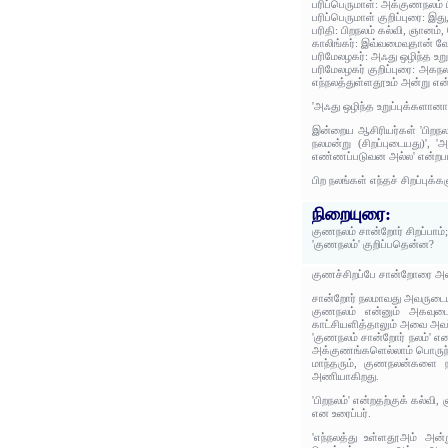
பரிப்பெருமாள்: அக்குணநலம்
பரிப்பெருமாள் குறிப்புரை: இத
பரிதி: பிறநலம் கல்வி, ஞானம்
காலிங்கர்: இவ்வமைவுதான் வே
பரிமேலழகர்: அஃது ஒழிந்த உறு
பரிமேலழகர் குறிப்புரை: அகநல
எந்நலத்துள்ளதூஉம் அன்று என்
'அஃது ஒழிந்த உறுப்புக்களான
இன்றைய ஆசிரியர்கள் 'பிறநல
நலமன்று (சிறப்புடையது)', '
எண்ணப்படுவன அல்ல' என்றபடி
பிற நலங்கள் எந்தச் சிறப்புக
நிறையுரை:
குணநலம் சான்றோர் சிறப்பாம்;
'குணநலம்' குறிப்பதென்ன?
குணச்சிறப்பே சான்றோரை அட
சான்றோர் நலமாவது அவருடைய 
குணநலம் என்னும் அகவுடைம
காட்சியளித்தாலும் அவை அவர்
'குணநலம் சான்றோர் நலம்' 
அக்குணங்களெல்லாம் பொருந்த
மாந்தரும், குணநலன்களை நல
அணியாகிறது.
'பிறநலம்' என்றதற்குக் கல்வி,
என உரைப்பர்.
'எந்நலத்து உள்ளதூஅம் அன்