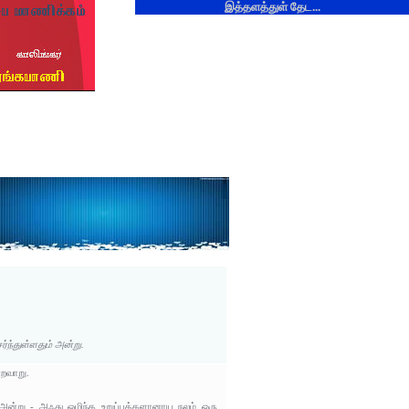
இத்தளத்துள் தேட...
்ந்துள்ளதும் அன்று.
்றவாறு.
ன்று - அஃது ஒழிந்த உறுப்புக்களானாய நலம் ஒரு