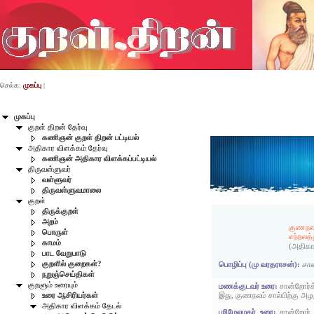
செல்க:
முகப்பு
|
முகப்பு
குறள் திறன் தேர்வு
கணிஞன் குறள் திறன் பட்டியல்
அதிகார விளக்கம் தேர்வு
கணிஞன் அதிகார விளக்கப்பட்டியல்
திருவள்ளுவர்
வள்ளுவர்
திருவள்ளுவமாலை
குறள்
திருக்குறள்
அறம்
குணநலம
பொருள்
எந்நலத
காமம்
(அதிகா
பாட வேறுபாடு
குறளில் குறைகள்?
பொழிப்பு (மு வரதராசன்):
சான
நறுஞ்செய்திகள்
குறளும் உரையும்
மணக்குடவர் உரை:
சான்றோர்க
இது, குணநலம் சால்பிற்கு அழ
உரை ஆசிரியர்கள்
அதிகார விளக்கம் தேடல்
பரிமேலழகர் உரை:
சான்றோர்