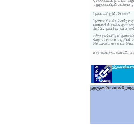
சொல்லக்கூடியது அல்ல; அது
அழகுவகையிலும் அடங்காதது க
'குணநலம்' குறிப்பதென்ன?
'குணநலம்' என்ற சொல்லுக
பண்புகளின் நலமே, குணநலன்
சிறப்பே, குணங்களாலான நலமே
எல்லா நலங்களிலும் குணநலம்
வேறு எத்தகைய தகுதியும் ப
இத்துணைய என்று கூற இயலாமை
குணங்களாலாய நலங்களே சான்றோ
நற்குணங்களா
நற்குணமே சான்றோர்த