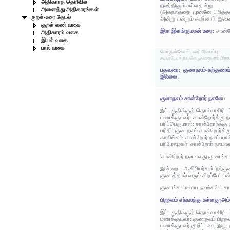
அதிகாரத் தெரிவில்
நலத்தினும் உள்ளதன்று.
அனைத்து அதிகாரங்கள்
(அகநலத்தை முன்னே பிரித்தமை
குறள்-உரை தேடல்
அன்று என்றும் கூறினார். இவ
குறள் எண் வகை
இரா இளங்குமரன் உரை:
சான்ற
அதிகாரம் வகை
இயல் வகை
பால் வகை
பொருள்கோள் வரிஅமைப்பு:
சான்றோர் நலனே குணநலம் பிறநல
பதவுரை: குணநலம்-நற்குணங்
இல்லை .
குணநலம் சான்றோர் நலனே:
இப்பகுதிக்குத் தொல்லாசிரிய
மணக்குடவர்: சான்றோர்க்கு 
பரிப்பெருமாள்: சான்றோர்க்க
பரிதி: குணநலம் சான்றோர்க்
காலிங்கர்: சான்றோர் நலம் 
பரிமேலழகர்: சான்றோர் நலம
'சான்றோர் நலமாவது குணங்கள
இன்றைய ஆசிரியர்கள் 'நற்குண
குணத்தால் வரும் சிறப்பே' என
குணங்களாலாய நலங்களே சான்ற
பிறநலம் எந்நலத்து உள்ளதூஅம
இப்பகுதிக்குத் தொல்லாசிரிய
மணக்குடவர்: குணநலம் பிறநல
மணக்குடவர் குறிப்புரை: இது,