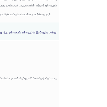
எடுத்த நலங்களுள் புகுதாமையின், எந்நலத்துள்ளதூஉம்
ந்தச் சிறப்புகளிலும் உள்ளடங்காத உயர்வினதாகும்.
எந்த நன்மையுள்; உள்ளதூஅம்-இருப்பதும்; அன்று-
ெல்வமே குணச் சிறப்புதான்', 'சான்றோர் சிறப்பாவது