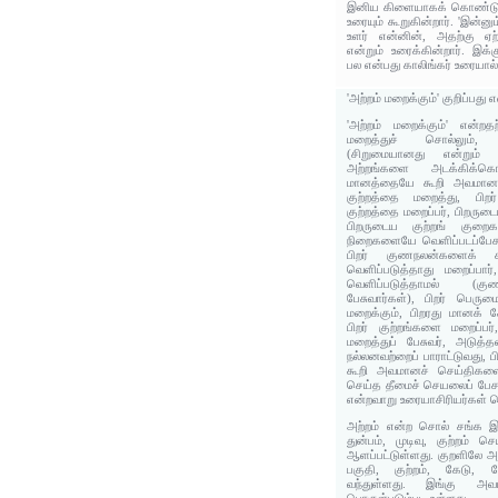
இனிய கிளையாகக் கொண்டு ஒ
உரையும் கூறுகின்றார். 'இன்னு
உளர் என்னின், அதற்கு ஏற்
என்றும் உரைக்கின்றார். இக்
பல என்பது காலிங்கர் உரையால
'அற்றம் மறைக்கும்' குறிப்பது
'அற்றம் மறைக்கும்' என்ற
மறைத்துச் சொல்லும், 
(சிறுமையானது என்றும் 
அற்றங்களை அடக்கிக்கொ
மானத்தையே கூறி அவமானத்த
குற்றத்தை மறைத்து, பிறர
குற்றத்தை மறைப்பர், பிறருட
பிறருடைய குற்றங் குறை
நிறைகளையே வெளிப்படப்பேசும்
பிறர் குணநலன்களைக் கூ
வெளிப்படுத்தாது மறைப்பார
வெளிப்படுத்தாமல் (கு
பேசுவார்கள்), பிறர் பெரு
மறைக்கும், பிறரது மானக் க
பிறர் குற்றங்களை மறைப்பர
மறைத்துப் பேசுவர், அடுத்
நல்லனவற்றைப் பாராட்டுவது,
கூறி அவமானச் செய்திகளை 
செய்த தீமைச் செயலைப் பேசா
என்றவாறு உரையாசிரியர்கள் ப
அற்றம் என்ற சொல் சங்க இல
துன்பம், முடிவு, குற்றம் ச
ஆளப்பட்டுள்ளது. குறளிலே அத
பகுதி, குற்றம், கேடு,
வந்துள்ளது. இங்கு அவம