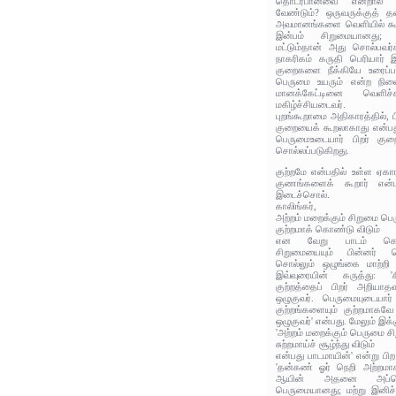
தொடர்பானவை என்றால்
வேண்டும்? ஒருவருக்குத் தன
அவமானங்களை வெளியில் கூறி
இன்பம் சிறுமையானது; அத
மட்டும்தான் அது சொல்பவர்
நாகரிகம் கருதி பெரியார்
குறைகளை நீக்கியே உரைப்பர
பெருமை உயரும் என்ற நினைப
மானக்கேட்டினை வெளிச்
மகிழ்ச்சியடைவர்.
புறங்கூறாமை அதிகாரத்தில், ப
குறையைக் கூறலாகாது என்பது 
பெருமைஉடையார் பிறர் குறை
சொல்லப்படுகிறது.
குற்றமே என்பதில் உள்ள ஏகாரம
குணங்களைக் கூறார் என்
இடைச்சொல்.
காலிங்கர்,
அற்றம் மறைக்கும் சிறுமை ப
குற்றமாக் கொண்டு விடும்
என வேறு பாடம் கொண்ட
சிறுமையையும் பின்னர் ப
சொல்லும் ஒழுங்கை மாற்றி
இவ்வுரையின் கருத்து: 
குற்றத்தைப் பிறர் அறியா
ஒழுகுவர். பெருமையுடையார
குற்றங்களையும் குற்றமாகவே
ஒழுகுவர்' என்பது. மேலும் இக
'அற்றம் மறைக்கும் பெருமை 
சுற்றமாய்ச் சூழ்ந்து விடும்
என்பது பாடமாயின்' என்று பி
'தன்கண் ஓர் நெறி அற்றமாக
ஆயின் அதனை அப்பொழு
பெருமையானது; மற்று இனிச்