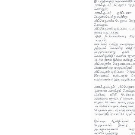
இப்பகுதிக்குத் தொல்லாசிரிய
மணக்குடவர்: பெருமை பிறர
சொல்லும்;
மணக்குடவர் குறிப்புரை
பெருமையென்று கூறிற்று.
பரிப்பெருமாள்: பெருமை பி
சொல்லும்;
பரிப்பெருமாள் குறிப்புரை: 
என்று கூறப்பட்டது.
பரிதி: பெரியாரானோர் சிற
மறைப்பர்;
காலிங்கர் ('அற்ற மறைக்கு
குற்றமாக் கொண்டு விடும்'
பெருமையானது தான் 
கொண்டுவிடும் எனவே அதனை
அடக்க நிலை இல்லை என்பது ப
பரிமேலழகர்: பெருமையுடையா
அவமானத்தை மறையாநிற்பர்;
பரிமேலழகர் குறிப்புரை: அற்ற
(சோர்வால்) உண்டாகும் 
கூறினமையின் இது கருவியாக
மணக்குடவரும் பரிப்பெரும
குறைவை மறைத்துச் சொல்லும்
நல்கினர். பரிதி 'பெரியா
குற்றத்தை மறைப்பர்' என்றார்.
சிறுமை பெருமை தான், குற்ற
பாடங்கொள்வதால் அவர் உரை வ
'பெருமையுடையார் பிறர் மா
மறையாநிற்பர்' எனப் பொருள் உ
இன்றைய ஆசிரியர்கள் 'பி
பெருமையின் இயல்பு', '
குணநலன்களைக் கூறி
வெளிப்படுத்தாது மறை