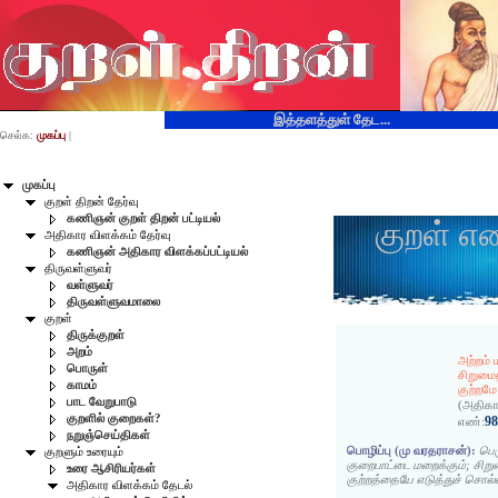
இத்தளத்துள் தேட...
செல்க:
முகப்பு
|
முகப்பு
குறள் திறன் தேர்வு
கணிஞன் குறள் திறன் பட்டியல்
குறள் எ
அதிகார விளக்கம் தேர்வு
கணிஞன் அதிகார விளக்கப்பட்டியல்
திருவள்ளுவர்
வள்ளுவர்
திருவள்ளுவமாலை
குறள்
திருக்குறள்
அறம்
அற்றம்
பொருள்
சிறுமை
காமம்
குற்றமே
பாட வேறுபாடு
(அதிகா
குறளில் குறைகள்?
9
எண்:
நறுஞ்செய்திகள்
பொழிப்பு (மு வரதராசன்):
பெர
குறளும் உரையும்
குறைபாட்டை மறைக்கும்; சி
உரை ஆசிரியர்கள்
குற்றத்தையே எடுத்துச் சொல்ல
அதிகார விளக்கம் தேடல்