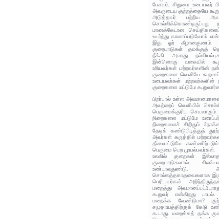
பேசுவர்; சிறுமை உடையவர் 
அவருடைய குற்றத்தையே கூறு
அடுத்தவர் பற்றிய அ
சொல்லிக்கொண்டிருப்பது 
மானக்கேடான செய்திகளைப் 
உயர்ந்து காணப்படுவோம் என்ற
இது ஓர் கீழானகுணம். ப
குறைபாடுகள் தமக்குத் தெர
நீக்கி அவரது நல்லியல்ப
இன்னொரு வகையில் கூறு
உரியவர்கள் மற்றவர்களின் நன்
குறைகளை வெளியே கூறமாட்ட
உடையவர்கள் மற்றவர்களின் 
குறைகளை மட்டுமே கூறுவார்க
பிறர்பால் உள்ள அவமானமானவற
அவற்றைப் வெளியில் சொல்லி
பெருமைக்குரிய செயலாகும். 
நிறைகளை மட்டுமே உரைப்பர்
நிறைகளைச் சிறிதும் நோக்
தேடிக் கண்டுபிடித்துத் தூற
அவர்கள் கருத்தில் மற்றவர்
தீமைமட்டுமே கண்ணிற்படும்
பெருமை பெற முயல்பவர்கள்.
உலகில் குறைகள் இல்லா
குறைபாடுகளால் சிலவ
உண்டாவதுண்டு.
சொல்லத்தகாதவைகளாக இருக
பெரியவர்கள் அறிந்திருந்
மறைத்து அவமானப்பட்டோரத
கூறுவர் என்கிறது பாடல். 
மறைக்க வேண்டுமா? குற்
சமுதாயத்திற்குக் கேடு உண
கூடாது. மறைக்கத் தக்க கு