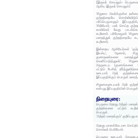
[இருவர் செயலும்- பெருமைய
ஆகிய இருவர் செயலும்]
'சிறுமை அவர்க்குள்ள நன்ம
குற்றத்தையே சொல்லிவிடும
பரிப்பெருமாளும் இப்பகுதி
'சிறியோர், பலர் செய்த குற்ற
காலிங்கர் வேறு பாடங்கொ
கூறினார். பரிமேலழகர் 'சிறு
மறைத்துக் குற்றத்தையே கூ
கூறினார்.
இன்றைய ஆசிரியர்கள் 'குற்
இயல்பு', 'ஆனால், சிற
குணநலன்களை மறைத்து
வெளிப்படுத்துவர்', 'சி
பிறருடைய (குணங்களை விட
மட்டும் பேசித் தீர்த்துவிடு
உடையார் பிறர் குற்றங்க
இப்பகுதிக்குப் பொருள் உரைத்
சிறுமையுடையவர் பிறர் குற்ற
என்பது இப்பகுதியின் பொருள்
நிறையுரை:
பெருமை பிறரது அற்றம் மறைக்க
குற்றங்களை மட்டும் கூறி
பொருள்.
'அற்றம் மறைக்கும்' குறிப்பது
பிறரது மானக்கேடான செய்த
சொல்வர் பெரியோர்.
பெருமை உடையார் பிறருடைய