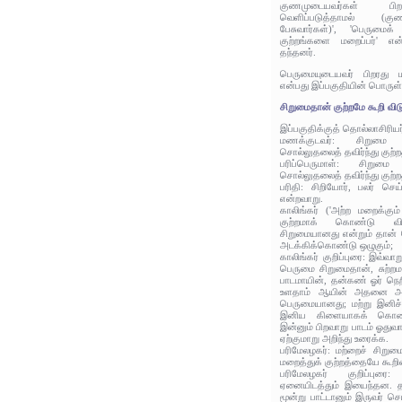
குணமுடையவர்கள் பி
வெளிப்படுத்தாமல் (கு
பேசுவார்கள்)', 'பெருமைக
குற்றங்களை மறைப்பர்' என
தந்தனர்.
பெருமையுடையவர் பிறரது 
என்பது இப்பகுதியின் பொருள்
சிறுமைதான் குற்றமே கூறி விடு
இப்பகுதிக்குத் தொல்லாசிரிய
மணக்குடவர்: சிறுமை
சொல்லுதலைத் தவிர்ந்து குற்
பரிப்பெருமாள்: சிறும
சொல்லுதலைத் தவிர்ந்து குற்
பரிதி: சிறியோர், பலர் செய
என்றவாறு.
காலிங்கர் ('அற்ற மறைக்கு
குற்றமாக் கொண்டு விட
சிறுமையானது என்றும் தான் 
அடக்கிக்கொண்டு ஒழுகும்;
காலிங்கர் குறிப்புரை: இவ்வா
பெருமை சிறுமைதான், சுற்றமாச
பாடமாயின், தன்கண் ஓர் நெறி
உளதாம் ஆயின் அதனை அப்ப
பெருமையானது; மற்று இனிச்
இனிய கிளையாகக் கொண்ட
இன்னும் பிறவாறு பாடம் ஓதுவா
ஏற்குமாறு அறிந்து உரைக்க.
பரிமேலழகர்: மற்றைச் சிறும
மறைத்துக் குற்றத்தையே கூறிவ
பரிமேலழகர் குறிப்புரை
ஏனையிடத்தும் இயைந்தன. 
மூன்று பாட்டானும் இருவர் செ