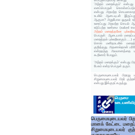
பொருள்படும்படி உள்ளது.
'அற்றம் மறைக்கும்' என்ப
எனப்பொருள் கொள்ளப்படு
என்பது அறமற்ற செயலாகாத
உடலில் ஆடையுடன் இருப்
ஆகுமா? அதுபோல ஒருவர் உற
உரைப்பது அறமற்ற செயல் ஆக
உடுப்பற்ற உண்மை (naked tr
அற்றம் மறைத்தலோ புல்லறிவு..
பொருள்: ஆடையால் மறைப்பதற
மறைத்தல் புல்லறிவாகும்.....)
சொல் மனிதஉடலில் மறைத்
குறித்தது. அதனால்தான் பரிம
என்றதற்கு அவமானத்தை ம
கூறினார் போலும்.
'அற்றம் மறைக்கும்' என்பது பி
பேசும் என்ற பொருள் தரும்.
பெருமையுடையவர் பிறரது 
சிறுமையுடையவர் பிறர் குற்ற
என்பது இக்குறட்கருத்து.
பெருமை
உ
உடையணிவித்
பெருமையுடையவர் பிற
மானக் கேட்டை மறைப்ப
சிறுமையுடையவர் குற்
குறைகளையே