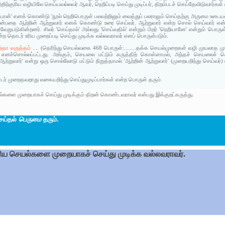
்றிற்குரிய வழியிலே செய்யவல்லவர் ஆவர், நெறிப்படி செய்து முடிப்பர், திறம்படச் செய்தேவிடுவார்கள
ெறியான்' எனக் கொண்டு 'நூல் நெறிபொருள் பலவற்றினும் வைத்துப் பலராலும் செய்தற்கு அருமை உடை
' என்பதை ஆற்றின் ஆற்றுவார் எனக் கொண்டு உரை செய்வர். ஆற்றுவார் என்ற சொல் செய்வார் எ
ேறுபடுகின்றனர். சிலர் 'செய்தால்' அல்லது 'செய்வதில்' என்றும் பிறர் 'நெறியானே' என்றும் பொரு
்ற தொடர் உரிய முறைப்படி செய்து முடிக்க வல்லவராவர் எனப் பொருள்படும்.
்தா வருத்தம் ....
(தெரிந்து செயல்வகை 468 பொருள்:........தக்க செயல்முறைகள் வழி முயலாத மு
் எனச்சொல்லப்பட்டது. அங்கும், செயலை மட்டும் கருத்திற் கொள்ளாமல், அந்தச் செயலைச் ச
ில் 'ஆற்றுவார்' என்று ஒரு சொல்லோடு மட்டும் நிறுத்தாமல் 'ஆற்றின் ஆற்றுவார்' (முறையறிந்து ச
ொடர் முறைதவறாது வகையறிந்து செய்துமுடிப்பார்கள் என்ற பொருள் தரும்.
்களை முறையாகச் செய்து முடிக்கும் திறன் கொண்டவராவர் என்பது இக்குறட்கருத்து.
ெய்தல்
பெருமை
தரும்.
ய செயல்களை முறையாகச் செய்து முடிக்க வல்லவராவர்.