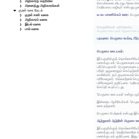
அதிகாரத் தெரிவில்
செயல்களை விடாது அவை செய்
அனைத்து அதிகாரங்கள்
('வறியராய வழியும்' என்பது 
குறள்-உரை தேடல்
வ சுப மாணிக்கம் உரை:
பெரும
குறள் எண் வகை
அதிகாரம் வகை
இயல் வகை
பொருள்கோள் வரிஅமைப்பு:
பால் வகை
பெருமை உடையவர் அருமை உடைய 
பதவுரை: பெருமை-உயர்வு, பீ
பெருமை உடையவர்:
இப்பகுதிக்குத் தொல்லாசிரிய
மணக்குடவர்: பெருமையுடையவ
பரிப்பெருமாள்: பெருமையுடைய
பரிதி: ஒருவராலும் செய்தற்கர
காலிங்கர்: தம் குடிமையால் 
பரிமேலழகர்: அவ்வாற்றால் பெ
பரிமேலழகர் குறிப்புரை: 'வற
செய்தி கூறப்பட்டது.
'பெருமை உடையவர்' என்று பழம்
இன்றைய ஆசிரியர்கள் 'பெரும
உரை தந்தனர்.
பெருமை பெற்றவர் என்பது இப்
ஆற்றுவார் ஆற்றின் அருமை உ
இப்பகுதிக்குத் தொல்லாசிரிய
மணக்குடவர்: நெறியினானே ச
மணக்குடவர் குறிப்புரை: இது,