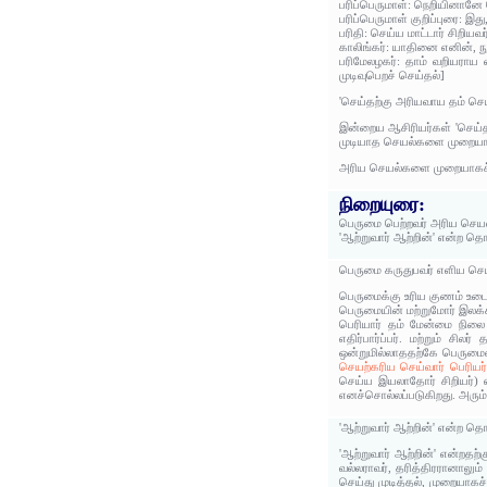
பரிப்பெருமாள்: நெறியினான
பரிப்பெருமாள் குறிப்புரை: இத
பரிதி: செய்ய மாட்டார் சிறியவ
காலிங்கர்: யாதினை எனின், ந
பரிமேலழகர்: தாம் வறியராய
முடிவுபெறச் செய்தல்]
'செய்தற்கு அரியவாய தம் செ
இன்றைய ஆசிரியர்கள் 'செய்தற்
முடியாத செயல்களை முறையாகச் 
அரிய செயல்களை முறையாகச் ச
நிறையுரை:
பெருமை பெற்றவர் அரிய செயல
'ஆற்றுவார் ஆற்றின்' என்ற 
பெருமை கருதுபவர் எளிய செய
பெருமைக்கு உரிய குணம் உடை
பெருமையின் மற்றுமோர் இலக
பெரியார் தம் மேன்மை நிலை
எதிர்பார்ப்பர். மற்றும் சி
ஒன்றுமில்லாததற்கே பெருமைய
செயற்கரிய செய்வார் பெரியர்
செய்ய இயலாதோர் சிறியர்) 
எனச்சொல்லப்படுகிறது. அரு
'ஆற்றுவார் ஆற்றின்' என்ற 
'ஆற்றுவார் ஆற்றின்' என்றத
வல்லராவர், தரித்திரரானாலும்
செய்து முடித்தல், முறையாகச் 