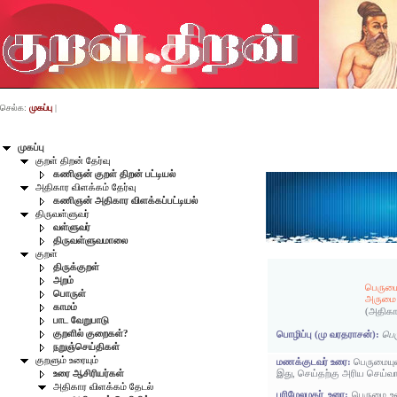
செல்க:
முகப்பு
|
முகப்பு
குறள் திறன் தேர்வு
கணிஞன் குறள் திறன் பட்டியல்
அதிகார விளக்கம் தேர்வு
கணிஞன் அதிகார விளக்கப்பட்டியல்
திருவள்ளுவர்
வள்ளுவர்
திருவள்ளுவமாலை
குறள்
திருக்குறள்
அறம்
பெருமை
பொருள்
அருமை
காமம்
(அதிகா
பாட வேறுபாடு
குறளில் குறைகள்?
பொழிப்பு (மு வரதராசன்):
பெர
நறுஞ்செய்திகள்
குறளும் உரையும்
மணக்குடவர் உரை:
பெருமையு
இது, செய்தற்கு அரிய செய்வார
உரை ஆசிரியர்கள்
அதிகார விளக்கம் தேடல்
பரிமேலழகர் உரை:
பெருமை உட