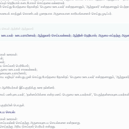
யும் நெறியால் கடைபோகச் செய்தலை வல்லராவர்.
முன் செய்து போந்தமை தோன்றப் 'பெருமை உடையவர்' என்றதனானும், 'ஆற்றுவார்' என்றதனானும் பெற்ற
ையைக் காத்துக் கொண்டவர் முறையாக அருமையான காரியங்களைச் செய்து முடிப்பர்.
செயல் ஆற்றின் ஆற்றுவார்.
டு; உடையவர்- உடையராயினவர்; ஆற்றுவார்-செய்யவல்லவர்; ஆற்றின்-நெறியால்; அருமை-எய்தற்கு 
ர்கள் உரைகள்:
ர்;
வர்;
ிய செய்வார் பெரியோர்;
பெருமை உடையவர் சாலவல்லவர்;
ருமையுடையராயினார்;
ியராய வழியும்' என்பது முன் செய்து போந்தமை தோன்றப் 'பெருமை உடையவர்' என்றதனானும், 'ஆற்று
 ஆசிரியர்கள் இப்பகுதிக்கு உரை நல்கினர்.
ைப் பண்புடையவர்', 'தன்னம்பிக்கை என்ற மனப் பெருமை உடையவர்கள்', 'பெருந்தன்மையுடையவர்கள்'
பகுதியின் பொருள்.
டைய செயல்:
ர்கள் உரைகள்:
ெய்யவல்லர் செய்தற்கு அருமையுடைய செயல்களை என்றவாறு.
 செய்தற்கு அரிய செய்வார் பெரியர் என்றது.