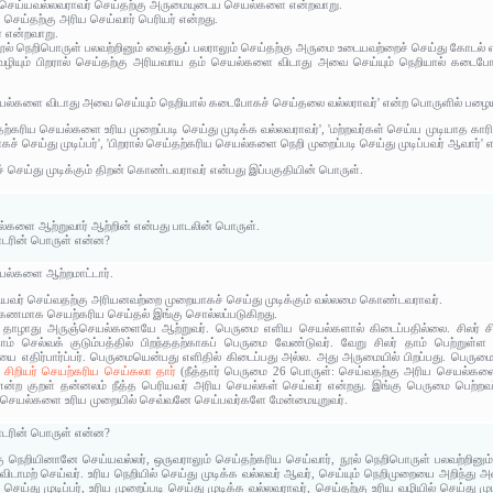
ே செய்யவல்லவராவர் செய்தற்கு அருமையுடைய செயல்களை என்றவாறு.
ு, செய்தற்கு அரிய செய்வார் பெரியர் என்றது.
ர் என்றவாறு.
ூல் நெறிபொருள் பலவற்றினும் வைத்துப் பலராலும் செய்தற்கு அருமை உடையவற்றைச் செய்து கோடல் 
 வழியும் பிறரால் செய்தற்கு அரியவாய தம் செயல்களை விடாது அவை செய்யும் நெறியால் கடைப
யல்களை விடாது அவை செய்யும் நெறியால் கடைபோகச் செய்தலை வல்லராவர்' என்ற பொருளில் பழைய ஆ
கரிய செயல்களை உரிய முறைப்படி செய்து முடிக்க வல்லவராவர்', 'மற்றவர்கள் செய்ய முடியாத காரியங்
செய்து முடிப்பர்', 'பிறரால் செய்தற்கரிய செயல்களை நெறி முறைப்படி செய்து முடிப்பவர் ஆவார்' எ
ெய்து முடிக்கும் திறன் கொண்டவராவர் என்பது இப்பகுதியின் பொருள்.
்களை ஆற்றுவார் ஆற்றின் என்பது பாடலின் பொருள்.
தொடரின் பொருள் என்ன?
ல்களை ஆற்றமாட்டார்.
யவர் செய்வதற்கு அரியனவற்றை முறையாகச் செய்து முடிக்கும் வல்லமை கொண்டவராவர்.
்கணமாக செயற்கரிய செய்தல் இங்கு சொல்லப்படுகிறது.
 தாழாது அருஞ்செயல்களையே ஆற்றுவர். பெருமை எளிய செயல்களால் கிடைப்பதில்லை. சிலர் சிற
லர் தாம் செல்வக் குடும்பத்தில் பிறந்ததற்காகப் பெருமை வேண்டுவர். வேறு சிலர் தாம் பெற்றுள
ை எதிர்பார்ப்பர். பெருமையென்பது எளிதில் கிடைப்பது அல்ல. அது அருமையில் பிறப்பது. பெரு
 சிறியர் செயற்கரிய செய்கலா தார்
(நீத்தார் பெருமை 26 பொருள்: செய்வதற்கு அரிய செயல்களை
என்ற குறள் தன்னலம் நீத்த பெரியவர் அரிய செயல்கள் செய்வர் என்றது. இங்கு பெருமை பெற
ம்செயல்களை உரிய முறையில் செவ்வனே செய்பவர்களே மேன்மையுறுவர்.
தொடரின் பொருள் என்ன?
ற்கு நெறியினானே செய்யவல்லர், ஒருவராலும் செய்தற்கரிய செய்வார், நூல் நெறிபொருள் பலவற்றின
 விடாமற் செய்வர். உரிய நெறியில் செய்து முடிக்க வல்லவர் ஆவர், செய்யும் நெறிமுறையை அறிந்து 
செய்து முடிப்பர், உரிய முறைப்படி செய்து முடிக்க வல்லவராவர், செய்தற்கு உரிய வழியில் செய்து முடி