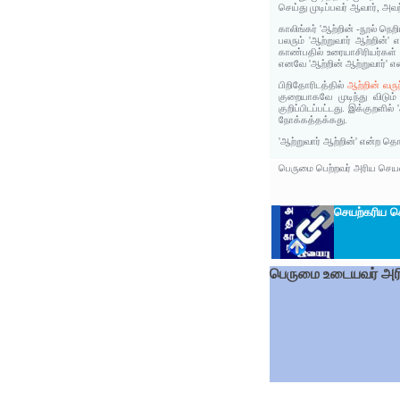
செய்து முடிப்பவர் ஆவார், அவற
காலிங்கர் 'ஆற்றின் -நூல் ந
பலரும் 'ஆற்றுவார் ஆற்றின்
காண்பதில் உரையாசிரியர்கள் வ
எனவே 'ஆற்றின் ஆற்றுவார்' என
பிறிதோரிடத்தில்
ஆற்றின் வருந
குறையாகவே முடிந்து விடும
குறிப்பிடப்பட்டது. இக்குறள
நோக்கத்தக்கது.
'ஆற்றுவார் ஆற்றின்' என்ற த
பெருமை பெற்றவர் அரிய செயல
செயற்கரிய ச
பெருமை உடையவர் அரி