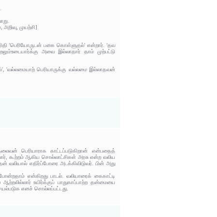
.
ாறு.
 அறிவு, முயற்சி]
 பரிதி 'பெரியோருடன் பகை கொள்ளுதல்' என்றார். 'தவ
ும்உடையார்க்கு அவை இல்லாதார் தாம் முற்பட்டு
ல்', 'வல்லமையாற் பெரியாருக்கு வல்லமை இல்லாதவன்
தலைவன் பெரியாராக காட்டப்படுகிறான் என்பதைத்
ார், கூற்றம் ஆகிய சொல்லாட்சிகள் அரசு என்ற வலிய
 வலியால் எதிர்ப்போரை அடக்கிவிடுவர். பின் அது
போன்றதாம் என்கிறது பாடல். வலியாரைக் கைகாட்டி
 ஆற்றலில்லார் உயிர்க்குப் பாதுகாப்பாற்ற தன்மையை
யல்படுக எனச் சொல்லப்பட்டது.