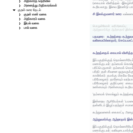
அதிகாரத் தெரிவில்
(கையால் விளித்தல் -இகழ்ச்ச
அனைத்து அதிகாரங்கள்
கூறியவாறு. இவை இரண்டு பாட்ட
குறள்-உரை தேடல்
சி இலக்குவனார் உரை:
வல்லமை
குறள் எண் வகை
அதிகாரம் வகை
இயல் வகை
பொருள்கோள் வரிஅமைப்பு:
பால் வகை
ஆற்றுவார்க்கு ஆற்றாதார் இன்ன
பதவுரை: கூற்றத்தை-கூற்றுவ
வலிமையில்லாதார், செய்யமாட்
கூற்றத்தைக் கையால் விளித்தற
இப்பகுதிக்குத் தொல்லாசிரிய
மணக்குடவர்: தம்மைக் கொல்ல
பரிப்பெருமாள்: தம்மைக் கொல
பரிதி: தன் சீவனை ஒருவருக்
காலிங்கர்: தமக்கு மிகவே வ
பரிமேலழகர்: தானேயும் வரற்
பரிமேலழகர் குறிப்புரை: கைய
உண்மையும் அண்மையும் கூறிய
'தம்மைக் கொல்லும் கூற்றத்த
இன்றைய ஆசிரியர்கள் 'யமனைக
தன்னிடம் இழுப்பதற்குச் சமான
கூற்றுவனைக் கைகாட்டி அழைப
ஆற்றுவார்க்கு ஆற்றாதார் இன
இப்பகுதிக்குத் தொல்லாசிரிய
மணக்குடவர்: வலியுடையார்க்