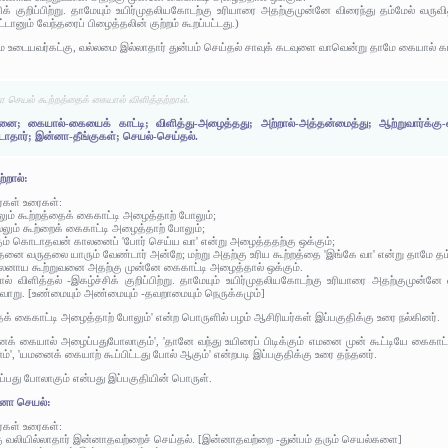
ிக் குறிப்பிற்று. தாமேயும் உயிர்முதலியகோடற்கு உரியாரை அதற்குமுன்னே விரைந்து தம்மேல் வர
ானும் வேந்தரைப் பிழைத்தலின் குற்றம் கூறப்பட்டது.)
 உடையவர்கட்கு, வல்லமை இல்லாதார் துன்பம் செய்தல் சாவுக் கடவுளை வாவென்று தாமே கையால் க
ா செயல் கூற்றத்தைக் கையால் விளித்தற்றால்.
னை; கையால்-கையைக் காட்டி; விளித்து-அழைத்தது; அற்றால்-அத்தன்மைத்து; ஆற்றுவார்க்கு-வ
டாதார்; இன்னா-தீங்குகள்; செயல்-செய்தல்.
்றால்:
ர்கள் உரைகள்:
ும் கூற்றத்தைக் கைகாட்டி அழைத்தாற் போலும்;
்லும் கூற்றைக் கைகாட்டி அழைத்தாற் போலும்;
கும் கொடாதவன் காலனைப் 'போர் செய்ய வா' என்று அழைத்ததற்கு ஒக்கும்;
ேதனை வருதலை யாரும் வேண்டார் அன்றே; மற்று அதற்கு உரிய கூற்றத்தை 'இங்கே வா' என்று தாமே 
பாலனாய கூற்றுவனை அதற்கு முன்னே கைகாட்டி அழைத்தால் ஒக்கும்.
ால் விளித்தல் -இகழ்ச்சிக் குறிப்பிற்று. தாமேயும் உயிர்முதலியகோடற்கு உரியாரை அதற்குமுன்னே
வாறு. [உண்மையும் அண்மையும் -தவறாமையும் நெருக்கமும்]
ைக் கைகாட்டி அழைத்தாற் போலும்' என்ற பொருளில் பழம் ஆசிரியர்கள் இப்பகுதிக்கு உரை நல்கினர்.
் கையால் அழைப்பதுபோலாகும்', 'தானே வந்து உயிரைப் பிடிக்கும் எமனை முன் கூட்டியே கைகாட்ட
ம்', 'யமனைக் கையாற் கூப்பிட்டது போல் ஆகும்' என்றபடி இப்பகுதிக்கு உரை தந்தனர்.
்பது போலாகும் என்பது இப்பகுதியின் பொருள்.
்னா செயல்:
ர்கள் உரைகள்:
கு வலியில்லாதார் இன்னாதவற்றைச் செய்தல். [இன்னாதவற்றை -துன்பம் தரும் செயல்களை]