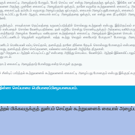
ற்குக் கைகாட்டி அழைத்தாற் போலும், 'போர் செய்ய வா' என்று அழைத்ததற்கு ஒக்கும், 'இங்கே வா
ுவனை அதற்கு முன்னே கைகாட்டி அழைத்தால் ஒக்கும், தானே வருகிற கூற்றுவனைக் கைகாட்டி அழை
, கைகாட்டித் தம்மிடம் வருமாறு அழைப்பதற்கு ஒப்பாகும், கையால் அழைப்பதுபோலாகும், கையைப் பிடி
் கூப்பிட்டது போல் ஆகும், கையால் காட்டி அழைத்ததை ஒக்கும், வா என்று கை நீட்டிவிடும் அழ
ினர்.
் குறிக்கும். சாவுக்கான தெய்வத்தை உருவகப்படுத்திச் சொல்வது கூற்றுவன் என்பது. இத்தெய்வ
கும் என்பதைச் சொல்ல வேண்டியதில்லை. தன் வழியே சென்று கொண்டிருக்கும் அவ்வளவு வலிபொரு
்கத்தோடு அழைக்க வேண்டிய வலியதான கூற்றத்தைக் கைகாட்டி அழைத்தல் இகழ்வான செயல். அது த
கூப்பிட்டவனிடம் நெருங்கி வருகிறான். வந்த கூற்று வெறும் கையோடு போகுமா? போகாது. அழ
ுவனிடம் மெலியவன் வம்பு செய்தால், தனக்குத் தானே தீங்கை தேடிக் கொள்வது போலாகும் என்பதை 
வது, தனக்குத் தீமை செய்தவனை, வல்லமை வாய்ந்தவன் அழித்தே தீருவான்.
 பிறருடைய ஆற்றல் எப்படிப்பட்டது? என்பதை அறிந்து செயல்பட வேண்டும். ஆற்றல் இல்லாவிட்டாலும்
ு பாடல்.
 தொடர் கைகாட்டி அழைத்தாற் போன்றது என்ற பொருள் தருவது.
 சீண்டிப் பார்த்தல் கூற்றுவனைக் கூற்றுவனைக் கைகாட்டி அழைப்பது போலாகும் என்பது இக்குறட்கரு
ு இன்னா செய்யாமை
பெரியாரைப்பிழையாமை
யாம்.
றல் மிக்கவருக்குத் துன்பம் செய்தல் கூற்றுவனைக் கையால் அழைப்