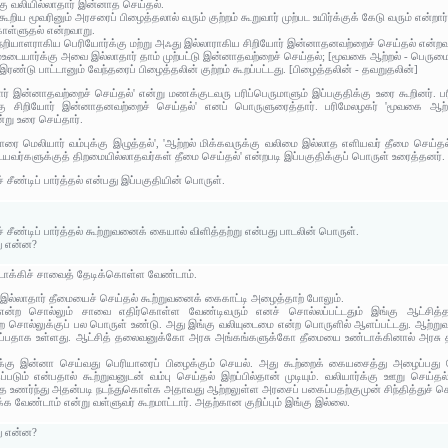
்கு வலியில்லாதார் இன்னாத செய்தல்.
்கூறிய மூவரினும் அரசரைப் பிழைத்தலால் வரும் குற்றம் கூறுவார் முற்பட உயிர்க்குக் கேடு வரும் என்றார்
ொள்ளுதல் என்றவாறு.
நெறியாளராகிய பெரியோர்க்கு மற்று அஃது இல்லாராகிய சிறியோர் இன்னாதனவற்றைச் செய்தல் என்றவ
உடையார்க்கு அவை இல்லாதார் தாம் முற்பட்டு இன்னாதவற்றைச் செய்தல்; [மூவகை ஆற்றல் - பெருமை,
இரண்டு பாட்டானும் வேந்தரைப் பிழைத்தலின் குற்றம் கூறப்பட்டது. [பிழைத்தலின் - தவறுதலின்]
தார் இன்னாதவற்றைச் செய்தல்' என்று மணக்குடவரு பரிப்பெருமாளும் இப்பகுதிக்கு உரை கூறினர்.
ு சிறியோர் இன்னாதனவற்றைச் செய்தல்' எனப் பொருளுரைத்தார். பரிமேலழகர் 'மூவகை ஆற்றல
று உரை செய்தார்.
ரை மெலியார் வம்புக்கு இழுத்தல்', 'ஆற்றல் மிக்கவருக்கு வலிமை இல்லாத எளியவர் தீமை செய்த
டையவர்களுக்குத் திறமையில்லாதவர்கள் தீமை செய்தல்' என்றபடி இப்பகுதிக்குப் பொருள் உரைத்தனர்.
 சீண்டிப் பார்த்தல் என்பது இப்பகுதியின் பொருள்.
 சீண்டிப் பார்த்தல் கூற்றுவனைக் கையால் விளித்தற்று என்பது பாடலின் பொருள்.
து என்ன?
டாக்கிச் சாவைத் தேடிக்கொள்ள வேண்டாம்.
 இல்லாதார் தீமையைச் செய்தல் கூற்றுவனைக் கைகாட்டி அழைத்தாற் போலும்.
 என்ற சொல்லும் சாவை எதிர்கொள்ள வேண்டிவரும் எனச் சொல்லப்பட்டதும் இங்கு ஆட்சித்
்ற சொல்லுக்குப் பல பொருள் உண்டு. அது இங்கு வலியுடைமை என்ற பொருளில் ஆளப்பட்டது. ஆற்றுவ
ப்பதாக உள்ளது. ஆட்சித் தலைவனுக்கோ அரசு அங்கங்களுக்கோ தீமையை உண்டாக்கினால் அரசு தன்
ர்க்கு இன்னா செய்வது பெரியாரைப் பிழைக்கும் செயல். அது கூற்றைக் கையசைத்து அழைப்பது 
படும் என்பதால் கூற்றுவனுடன் வம்பு செய்தல் இறப்பில்தான் முடியும். வலியார்க்கு ஊறு செய்தல்
ை உணர்ந்து அதன்படி நடந்துகொள்க அதாவது ஆற்றலுள்ள அரசைப் பகைப்பதற்குமுன் சிந்தித்துச் செ
ேண்டாம் என்று வள்ளுவர் கூறமாட்டார். அதற்கான குறிப்பும் இங்கு இல்லை.
து என்ன?