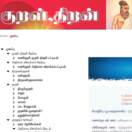
செல்க:
முகப்பு
|
முகப்பு
குறள் திறன் தேர்வு
கணிஞன் குறள் திறன் பட்டியல்
அதிகார விளக்கம் தேர்வு
கணிஞன் அதிகார விளக்கப்பட்டியல்
திருவள்ளுவர்
வள்ளுவர்
திருவள்ளுவமாலை
குறள்
திருக்குறள்
அறம்
கூற்றத்
பொருள்
ஆற்றாத
காமம்
(அதிகா
பாட வேறுபாடு
குறளில் குறைகள்?
பொழிப்பு (மு வரதராசன்):
ஆற்
நறுஞ்செய்திகள்
குறளும் உரையும்
மணக்குடவர் உரை:
வலியுடையா
உரை ஆசிரியர்கள்
பரிமேலழகர் உரை:
ஆற்றுவார
அதிகார விளக்கம் தேடல்
விளித்தற்று - தானேயும் வரற