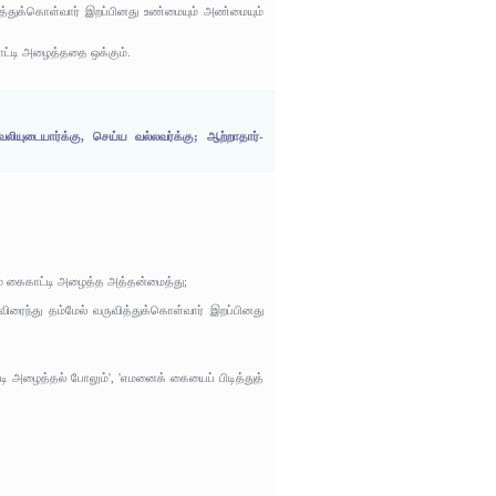
ுவித்துக்கொள்வார் இறப்பினது உண்மையும் அண்மையும்
ாட்டி அழைத்ததை ஒக்கும்.
லியுடையார்க்கு, செய்ய வல்லவர்க்கு; ஆற்றாதார்-
தம் கைகாட்டி அழைத்த அத்தன்மைத்து;
 விரைந்து தம்மேல் வருவித்துக்கொள்வார் இறப்பினது
ி அழைத்தல் போலும்', 'எமனைக் கையைப் பிடித்துத்