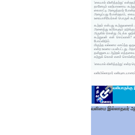
'கையால் விளித்தற்று' என்றத
தானேயும் வரற்பாலனாய கூற்ற
கைகாட்டி அழைத்தாற் போன்றது
அழைப்பது போன்றதாம், கையாற
உரையாசிரியர்கள் பொருள் கூற
கூற்றம் என்பது கூற்றுவனைக
அனைத்து உயிர்களும் நடுங்
அருகில் சென்று அடக்க ஒடுக
கூற்றுவன் என் செய்வான்? 
போய்விடும்.
மிகுந்த வல்லமை வாய்ந்த ஒர
என்ற உவமை பயன்பட்டது. அதா
தன்னுடைய ஆற்றல் எத்தகையது?
கற்றுக் கொள் எனச் சொல்கிறத
'கையால் விளித்தற்று' என்ற
வலியில்லாதார் வலியுடையாரைச்
வலியாருக்க
வலிமை இல்லாதவர் ஆற்