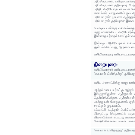
பரிப்பெருமாள்: வலியுடையார்க
பரிப்பெருமாள் குறிப்புரை: மேற
பரிதி: பெரியோருடன் பகை க
காலிங்கர்: யாது எனின் தவ 
பரிமேலழகர்: மூவகை ஆற்றலும்
பரிமேலழகர் குறிப்புரை: இவை 
'வலியுடையார்க்கு வலியில்லா
நெறியாளராகிய பெரியோர்க்க
இன்னாதவற்றைச் செய்தல்' என்
இன்றைய ஆசிரியர்கள் 'வலியா
துன்பம் செய்வது', 'திறமையு
வலியில்லாதார் வலியுடையாரைச்
நிறையுரை:
வலியில்லாதார் வலியுடையாரைச்
'கையால் விளித்தற்று' குறிப்ப
வலிய அரசாட்சிக்கு ஊறு உண்
ஆற்றல் உடையவர்கட்கு ஆற்றல்
இக்குறளிலுள்ள ஆற்றுவார்
தெரிவிக்கின்றன. ஆற்றல் என
ஆற்றலுடன் மோதுதலைக் குறி
சாவிலும் முடியலாம்.
நல்லாட்சி நடத்தும் ஆள்வோ
அழைப்பது இகழ்வாய்க் கருதப்
விளைவிக்கக் கூடியது என்பத
கொடுங்கோன்மையைப் பகைக்க வ
'கையால் விளித்தற்று' குறிப்ப