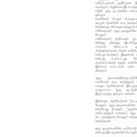
பரிப்பெருமாள் குறிப்புரை:
கடிக்கும்; அதுபோல இடம் வந்
பரிதி: ஒரு குடத்திலே பாம்ப
ஒக்கும்.
காலிங்கர்: பெரும் பேழைய
தாமும் ஆண்டுக் கூடி உறைய
என்றவாறு. [பேழையகத்து-பெட்
பரிமேலழகர்: ஒரு குடிலுள்ள
போலும்.
பரிமேலழகர் குறிப்புரை: க
திரிந்து நின்றது. இடச்சிற
பாம்பாற் கோட்படல் 
அவ்வுவமையால் அவன் உயிர்க
என்பது பெற்றாம். இதனான
என்பது கூறப்பட்டது. 
கடிக்கப்படுதல் உறுதி; க
இரக்கம் காட்டாமல் மனப்
நீக்குக]
'ஒரு குடிலகத்தே/குடத்த
பாம்போடு கூடி வாழ்ந்தாற்
பழைய ஆசிரியர்கள் இப்பகுதி
மாறுபாடாக 'ஒரு குடத்தி
இருப்பதற்கு ஒக்கும்' என்றார்.
இன்றைய ஆசிரியர்கள் 'பெட்டி
போலும்', 'ஒரு குடிசையுள்ளே
தங்கியது போலும்', 'குறு
வசிப்பதற்குச் சமானம்', 'ஒர
கூட உறைந்தாற் போலும்' என்ற
உரைத்தனர்.
ஒரு குடிசையுள்ளே பாம்போடு
என்பது இப்பகுதியின் பொருள்