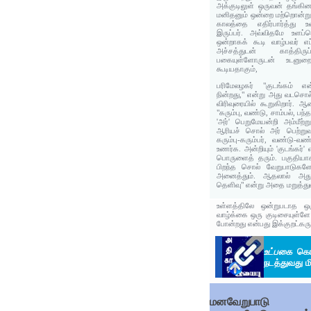
அக்குடிலுள் ஒருவன் தங்கின
மனிதனும் ஒன்றை மற்றொன்று 
காலத்தை எதிர்பார்த்து உ
இருப்பர். அவ்விதமே உளப்
ஒன்றாகக் கூடி வாழ்பவர் 
அச்சத்துடன் காத்திருப்
பகையுள்ளோருடன் உடனுற
கூடியதாகும்,
பரிமேலழகர் "குடங்கம் என
நின்றது," என்று அது வடசொல்
விரிவுரையில் கூறுகிறார்.
"கரும்பு, வண்டு, சாம்பல், பந
'அர்' பெறுமேயன்றி அம்மீற்
ஆரியச் சொல் அர் பெற்று
கரும்பு-கரும்பர், வண்டு-வண
உணர்க. அன்றியும் 'குடங்கர்
பொருளைத் தரும். பகுதியாக
பிறந்த சொல் வேறுபாடுகளே
அனைத்தும். ஆதலால் அது
தெளிவு" என்று அதை மறுத்துர
உள்ளத்திலே ஒன்றுபடாத ஒர
வாழ்க்கை ஒரு குடிசையுள்ளே 
போன்றது என்பது இக்குறட்கருத
உட்பகை
கொண
நடத்துவது ம
மனவேறுபாடு