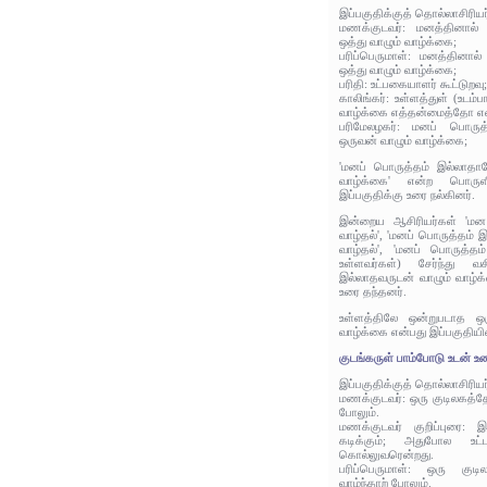
இப்பகுதிக்குத் தொல்லாசிரிய
மணக்குடவர்: மனத்தினால்
ஒத்து வாழும் வாழ்க்கை;
பரிப்பெருமாள்: மனத்தினால
ஒத்து வாழும் வாழ்க்கை;
பரிதி: உட்பகையாளர் கூட்டுறவு;
காலிங்கர்: உள்ளத்துள் (உடம்
வாழ்க்கை எத்தன்மைத்தோ எ
பரிமேலழகர்: மனப் பொருத
ஒருவன் வாழும் வாழ்க்கை;
'மனப் பொருத்தம் இல்லாதா
வாழ்க்கை' என்ற பொருளி
இப்பகுதிக்கு உரை நல்கினர்.
இன்றைய ஆசிரியர்கள் 'மன
வாழ்தல்', 'மனப் பொருத்தம்
வாழ்தல்', 'மனப் பொருத்தம
உள்ளவர்கள்) சேர்ந்து வசி
இல்லாதவருடன் வாழும் வாழ்க்
உரை தந்தனர்.
உள்ளத்திலே ஒன்றுபடாத ஒர
வாழ்க்கை என்பது இப்பகுதியி
குடங்கருள் பாம்போடு உடன் உற
இப்பகுதிக்குத் தொல்லாசிரிய
மணக்குடவர்: ஒரு குடிலகத்தே
போலும்.
மணக்குடவர் குறிப்புரை: இ
கடிக்கும்; அதுபோல உட்
கொல்லுவரென்றது.
பரிப்பெருமாள்: ஒரு குட
வாழ்ந்தாற் போலும்.