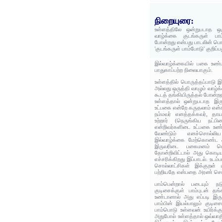
நிறையுரை:
உள்ளத்திலே ஒன்றுபடாத ஒர
வாழ்க்கை குடங்கருள் பாம
போன்றது என்பது பாடலின் பொ
'குடங்கருள் பாம்போடு' குறிப்
இல்வாழ்க்கையில் பகை உண்ட
பாதுகாப்பற்ற நிலையாகும்.
உள்ளத்தில் பொருத்தப்பாடு 
அல்லது ஒருத்தி வாழும் வாழ்க
கூடத் தங்கியிருத்தல் போன்றத
உள்ளத்தால் ஒன்றுபடாத இர
உட்பகை என்றே கருதலாம் என்க
நம்மவர் எனத்தக்கவர், தாய
உற்றார் (நெருங்கிய நட்பின
என்றிவர்களிடை உட்பகை உண
வேண்டும் எனச்சொல்லிய
இல்வாழ்க்கை மேற்கொண்ட
இருவரிடை பகைமனம் 
தோன்றிவிட்டால் அது கொடி
எச்சரிக்கிறது இப்பாடல். உடம
சொல்லாட்சிகள் இக்குறள் 
பற்றியதே என்பதை அரண் செய்
பாம்பென்றால் படையும் நடு
குடிசைக்குள் பாம்புடன் த
உண்டானால் அது எப்படி இருக
பாம்பின் இயல்பாலும் குடிச
பாம்பொடு உள்ளவன் உயிர்க்
அதுபோல் உள்ளத்தால் ஒவ்வாத