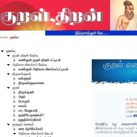
இத்தளத்துள் தேட...
செல்க:
முகப்பு
|
முகப்பு
குறள் திறன் தேர்வு
கணிஞன் குறள் திறன் பட்டியல்
குறள் எ
அதிகார விளக்கம் தேர்வு
கணிஞன் அதிகார விளக்கப்பட்டியல்
திருவள்ளுவர்
வள்ளுவர்
திருவள்ளுவமாலை
குறள்
திருக்குறள்
அறம்
உடம்பா
பொருள்
குடங்கர
காமம்
பாம்போட
பாட வேறுபாடு
(அதிகா
குறளில் குறைகள்?
8
எண்:
நறுஞ்செய்திகள்
பொழிப்பு (மு வரதராசன்)
குறளும் உரையும்
இல்லாதவருடன் கூடி வாழும் 
உரை ஆசிரியர்கள்
பாம்போடு உடன்வாழ்ந்தாற் போன
அதிகார விளக்கம் தேடல்