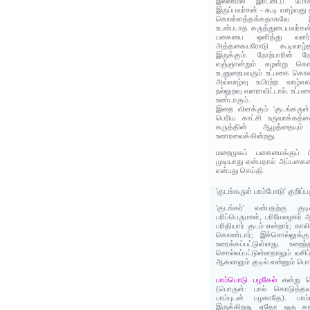
இல்லாமல் இரட்டைப் போ
இருப்பவர்கள் - கூடி வாழ்வத
கொள்ளத்தக்கதாகவே இரு
உடன்படாத கருத்துடையவர்கள்
பகையை ஒளித்து வளர்த்த
அத்தகையரோடு கூடிவாழ்
இருக்கும். நோற்பாரின்
எஞ்ஞான்றும் சுழன்று கொண்
உடனுறைபவரும் உட்பகை கொண்
அவ்வாழ்வு உயிரற்ற வாழ்வ
நல்லுறவு வளராவிட்டால். உட்
உண்டாகும்.
இதை விளக்கும் 'குடங்கருள்
பெரிய காட்சி உருவாக்கத்தை
கருத்தின் ஆழத்தையும் 
உணரவைக்கின்றது.
மறைமுகப் பகைமைக்குப் 
முடியாது என்பதால் அப்பகை
என்பது செய்தி.
'குடங்கருள் பாம்போடு' குறிப்
'குடங்கர்' என்பதற்கு கு
பரிப்பெருமாள், பரிமேலழகர்
பரிதியார் குடம் என்றார்; க
கொண்டார்; இச்சொல்லுக்
உரைக்கப்பட்டுள்ளது. உறைந
சொல்லப்பட்டுள்ளதாலும் வசிப
ஆகலாலும் குடில் என்னும் பொர
பாம்பொடு பழகேல்
என்று ச
(பொருள்: பால் கொடுத்தவர
பாம்புடன் பழகாதே). பாம்
இருக்கிறது. ஏதோ ஒரு காரண