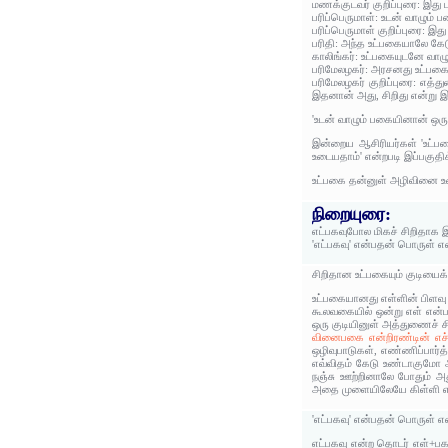
மணக்குடவர் குறிப்புரை: இது
பரிப்பெருமாள்: உடன் வாழும் 
பரிப்பெருமாள் குறிப்புரை: இ
பரிதி: அந்த உட்பகையாலே கேட
காலிங்கர்: உட்பகையுடனே வாழ
பரிமேலழகர்: அரசனது உட்பக
பரிமேலழகர் குறிப்புரை: எத்
இதனான் அது, சிறிது என்று இக
'உடன் வாழும் பகையினான் ஒரு
இன்றைய ஆசிரியர்கள் 'உட்பக
உடையதாம்' என்றபடி இப்பகுதி
உட்பகை தன்னுள் அழிவினை உட
நிறையுரை:
எட்பகவுபோல மிகச் சிறிதாக 
'எட்பகவு' என்பதன் பொருள் 
சிறிதான உட்பகையும் குடியைக
உட்பகையானது எள்ளின் பிளவு
கூலவகையில் ஒன்று எள் என்
ஒரு குடியினுள் அத்துணைச் சி
வினைபகை என்றிரண்டின் எச்ச
ஒழிவுபாடுகள், எண்ணிப்பார்த்
எவ்விதம் கேடு உண்டாகுமோ அ
நஞ்சு ஊற்றினாலே போதும் அத
அதை முளையிலேயே கிள்ளி எறி
'எட்பகவு' என்பதன் பொருள் 
எட்பகவு என்ற தொடர் எள்+பக