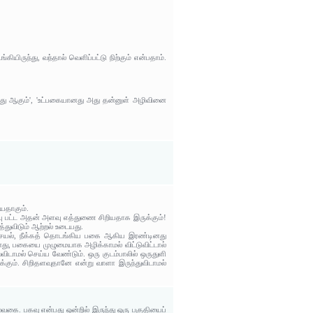
யிருந்து, வந்தால் வெளிப்பட்டு நிற்கும் என்பதாம்.
ியது ஆகும்', 'உட்பகையானது அது தன்னுள் அழிவினை
யதாகும்.
ு பட்ட அதன் அளவு எத்துணை சிறியதாக இருக்கும்!
்துவிடும் ஆற்றல் உடையது.
ல், நீக்கத் தொடங்கிய பகை ஆகிய இரண்டினது
லானது, பகையை முழுமையாக அழிக்காமல் விட்டுவிட்டால்
ிடாமல் செய்ய வேண்டும். ஒரு குடம்பாலில் ஒருதுளி
்கும். சிறிதளவுதானே என்று வாளா இருந்துவிடாமல்
கை. பகவு என்பது ஒன்றில் இருந்து ஒரு பகுதியைப்