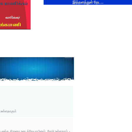
இத்தளத்துள் தேட...
உள்ளதாகும்.
த்த சிறுமை உடைத்தேயாயினும்; கேடு உள்ளதாம் -