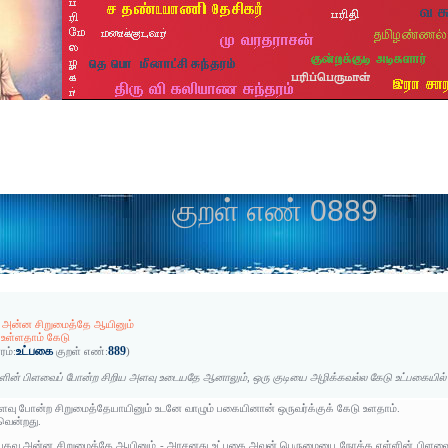
குறள் எண் 0889
ு அன்ன சிறுமைத்தே ஆயினும்
 உள்ளதாம் கேடு
உட்பகை
889
ரம்:
குறள் எண்:
)
ளின் பிளவைப் போன்ற சிறிய அளவு உடையதே ஆனாலும், ஒரு குடியை அழிக்கவல்ல கேடு உட்பகையில் 
ிளவு போன்ற சிறுமைத்தேயாயினும் உடனே வாழும் பகையினான் ஒருவர்க்குக் கேடு உளதாம்.
வென்றது.
்பகவு அன்ன சிறுமைத்தே ஆயினும் - அரசனது உட்பகை அவன் பெருமையை நோக்க எள்ளின் பிளவை ஒ