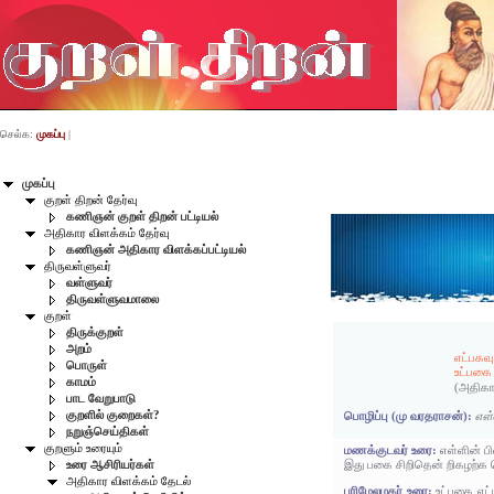
செல்க:
முகப்பு
|
முகப்பு
குறள் திறன் தேர்வு
கணிஞன் குறள் திறன் பட்டியல்
அதிகார விளக்கம் தேர்வு
கணிஞன் அதிகார விளக்கப்பட்டியல்
திருவள்ளுவர்
வள்ளுவர்
திருவள்ளுவமாலை
குறள்
திருக்குறள்
அறம்
எட்பகவ
பொருள்
உட்பகை
காமம்
(அதிகா
பாட வேறுபாடு
குறளில் குறைகள்?
பொழிப்பு (மு வரதராசன்):
எள்
நறுஞ்செய்திகள்
குறளும் உரையும்
மணக்குடவர் உரை:
எள்ளின் ப
இது பகை சிறிதென் றிகழற்க 
உரை ஆசிரியர்கள்
அதிகார விளக்கம் தேடல்
பரிமேலழகர் உரை:
உட்பகை எட