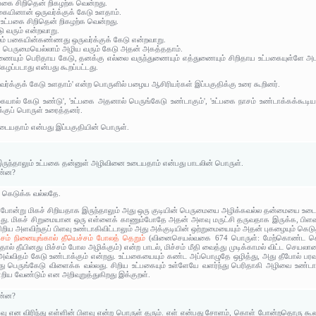
 பகை சிறிதென் றிகழற்க வென்றது.
பகையினான் ஒருவர்க்குக் கேடு உளதாம்.
து உட்பகை சிறிதென் றிகழற்க வென்றது.
ு வரும் என்றவாறு.
ும் பகையின்கண்ணது ஒருவர்க்குக் கேடு என்றவாறு.
ை பெருமையெல்லாம் அழிய வரும் கேடு அதன் அகத்ததாம்.
துணையும் பெரிதாய கேடு, தனக்கு எல்லை வருந்துணையும் எத்துணையும் சிறிதாய உட்பகையுள்ளே அடங்கி
ழப்படாது என்பது கூறப்பட்டது.
வர்க்குக் கேடு உளதாம்' என்ற பொருளில் பழைய ஆசிரியர்கள் இப்பகுதிக்கு உரை கூறினர்.
ையால் கேடு உண்டு', 'உட்பகை அதனால் பெருங்கேடு உண்டாகும்', 'உட்பகை நாசம் உண்டாக்கக்கூட
க்குப் பொருள் உரைத்தனர்.
ையதாம் என்பது இப்பகுதியின் பொருள்.
இருந்தாலும் உட்பகை தன்னுள் அழிவினை உடையதாம் என்பது பாடலின் பொருள்.
என்ன?
் கெடுக்க வல்லதே.
 போன்று மிகச் சிறியதாக இருந்தாலும் அது ஒரு குடியின் பெருமையை அழிக்கவல்ல தன்மையை உடை
பது. மிகச் சிறுமையான ஒரு எள்ளைக் காணும்போதே அதன் அளவு மருட்சி தருவதாக இருக்க, பிளவ
றிய அளவிற்குப் பிளவு உண்டாகிவிட்டாலும் அது அக்குடியின் ஒற்றுமையையும் அதன் புகழையும் கெடுத
ம் நினையுங்கால் தீயெச்சம் போலத் தெறும்
(வினைசெயல்வகை 674 பொருள்: மேற்கொண்ட செய
தால் தீயினது மிச்சம் போல அழிக்கும்) என்ற பாடல், மிச்சம் மீதி வைத்து முடிக்காமல் விட்ட செய
வ்விதம் கேடு உண்டாக்கும் என்றது. உட்பகையையும் கண்ட அப்பொழுதே ஒழித்து, அது தீபோல் பரவவ
ு பெருங்கேடு விளைக்க வல்லது. சிறிய உட்பகையும் உள்ளேயே வளர்ந்து பெரிதாகி அழிவை உண்டாக
ய வேண்டும் என அறிவுறுத்துகிறது இக்குறள்.
என்ன?
வு என விரிந்து எள்ளின் பிளவு என்ற பொருள் தரும். எள் என்பது சோளம், கொள் போன்றதொரு கூலவ