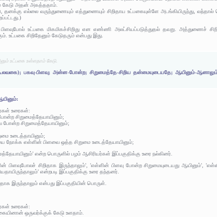
் கேடு அதன் அகத்ததாம்.
 தனக்கு எல்லை வருந்துணையும் எத்துணையும் சிறிதாய உட்பகையுள்ளே அடங்கியிருந்து, வந்தால் வெ
ப்பட்டது.)
 பிளவுபோல் உட்பகை மிகமிகச்சிறிது என எண்ணி அலட்சியப்படுத்துதல் தவறு. அத்துணைச் சி
ும். உட்பகை சிறிதேனும் கேடுதரும் என்பது இது.
ும் உட்பகை உள்ளதாம் கேடு.
 கூலவகை); பகவு-பிளவு; அன்ன-போன்ற; சிறுமைத்தே-சிறிய தன்மையுடையதே; ஆயினும்-ஆனாலும்;
ஆயினும்:
ர்கள் உரைகள்:
 போன்ற சிறுமைத்தேயாயினும்;
வே போன்ற சிறுமைத்தேயாயினும்;
ிறுமை உடைத்தாயினும்;
ை நோக்க எள்ளின் பிளவை ஒத்த சிறுமை உடைத்தேயாயினும்;
த்தேயாயினும்' என்ற பொருளில் பழம் ஆசிரியர்கள் இப்பகுதிக்கு உரை நல்கினர்.
ன் பிளவுபோலச் சிறிதாக இருந்தாலும்', 'எள்ளின் பிளவு போன்ற சிறுமையுடையது ஆயினும்', 'எள
ியதாயிருந்தாலும்' என்றபடி இப்பகுதிக்கு உரை தந்தனர்.
ிதாக இருந்தாலும் என்பது இப்பகுதியின் பொருள்.
ர்கள் உரைகள்:
கையினான் ஒருவர்க்குக் கேடு உளதாம்.