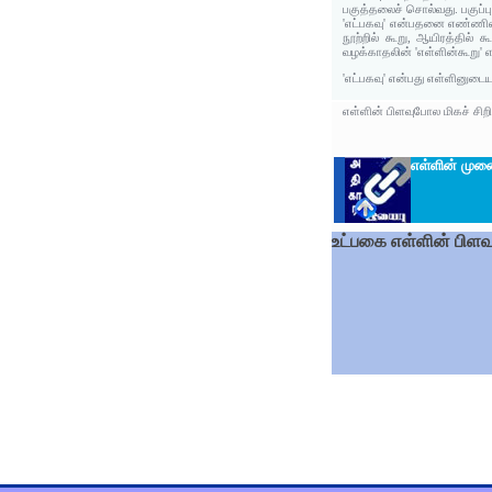
பகுத்தலைச் சொல்வது. பகுப்பு
'எட்பகவு' என்பதனை எண்ணின்
நூற்றில் கூறு, ஆயிரத்தில்
வழக்காதலின் 'எள்ளின்கூறு' 
'எட்பகவு' என்பது எள்ளினுடை
எள்ளின் பிளவுபோல மிகச் சிற
எள்ளின் மு
உட்பகை எள்ளின் பிளவ