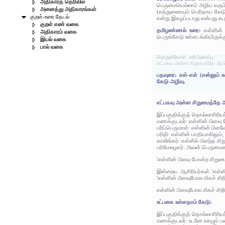
அதிகாரத் தெரிவில்
பெருமையெல்லாம் அழிய வரும
அனைத்து அதிகாரங்கள்
(எத்துணையும் பெரிதாய கேடு,
குறள்-உரை தேடல்
என்று இகழப்படாது என்பது கூற
குறள் எண் வகை
தமிழண்ணல் உரை:
எள்ளின்
அதிகாரம் வகை
பெருங்கேடு உள்ளடங்கியிருக்க
இயல் வகை
பால் வகை
பொருள்கோள் வரிஅமைப்பு:
எட்பகவு அன்ன சிறுமைத்தே ஆயின
பதவுரை: எள்-எள் (என்னும்
கேடு-அழிவு.
எட்பகவு அன்ன சிறுமைத்தே 
இப்பகுதிக்குத் தொல்லாசிரிய
மணக்குடவர்: எள்ளின் பிளவு
பரிப்பெருமாள்: எள்ளின் பிள
பரிதி: எள்ளின் பாதியாகிலும்;
காலிங்கர்: எள்ளில் பிளந்த ச
பரிமேலழகர்: அவன் பெருமைய
'எள்ளின் பிளவு போன்ற சிறுமை
இன்றைய ஆசிரியர்கள் 'எள்ளி
'எள்ளின் பிளவுபோல மிகச் சிற
எள்ளின் பிளவுபோல மிகச் சிற
உட்பகை உள்ளதாம் கேடு:
இப்பகுதிக்குத் தொல்லாசிரிய
மணக்குடவர்: உடனே வாழும் ப