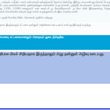
, பாத்தல், பாத்தி, பாகம் என்பனவும் வள்ளுவரால் ஆளப்பட்டுள்ளது. இங்கு பகவு என்பது பிளவுப் பொரு
 பகவு எனக்கொண்டு 'ஒன்றென்னும் எண்ணின் கூறு (காணி, முந்திரி, போல்வன)' 'தம்மை அரைத்தும் 
 கூறு 1/100, 1/1000 எனலுமாம்' என உரைப்பர் மு கோவிந்தசாமி. மு கோ வின் இவ்வுரைக்கு 'ச
எனக் கொள்ளலே ஏற்புடைத்து' எனக் கருத்துரைப்பார் இரா சாரங்கபாணி.
ய பகுதி போன்ற சிறிய அளவைக் குறிக்க வந்தது.
ிதாக இருந்தாலும் உட்பகை தன்னுள் அழிவினை உடையதாம் என்பது இக்குறட்கருத்து.
னையளவு
உட்பகை
யானலும் அதையும் துடைத்தெறிக.
ுபோல மிகச் சிறியதாக இருந்தாலும் அது தன்னுள் அழிவு உடையது.