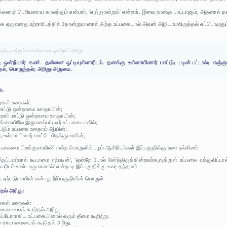
்களாற் பெரியனாய காலத்தும் என்பார், 'எஞ்ஞான்றும்' என்றார். இவை நான்கு பாட்டானும், அதனால் தனக்
கை ஒருவனது உற்றாரிடத்தில் தோன்றுமானால் அந்த உட்பகையால் அவன் அழியாமலிருத்தல் எப்பொழுதும்
எஞ்ஞான்றும் பொன்றாமை ஒன்றல் அரிது.
ன்றியார் கண்- தன்னை ஒட்டியுள்ளாரிடம், தனக்கு உள்ளாயினார் மாட்டு; படின்-பட்டால்; எஞ்
தல், பொருந்தல்; அரிது-அருமை.
்:
ர்கள் உரைகள்:
மாட்டு ஒன்றாமை உளதாயின்;
றார் மாட்டு ஒன்றாமை உளதாயின்;
க்கையிலே இருமனப்பட்டவர் உட்பகையாகில்;
ாட்டும் உட்பகை உளதாம் ஆயின்;
உள்ளாயினார் மாட்டே பிறக்குமாயின்;
 பகைமை பிறக்குமாயின்' என்ற பொருளில் பழம் ஆசிரியர்கள் இப்பகுதிக்கு உரை நல்கினர்.
ப்பவர்பால் கூடாமை ஏற்படின்', 'ஒன்றே போல் சேர்ந்திருக்கின்றவர்களுக்குள் உட்பகை வந்துவிட்ட
வரிடம் உண்டாகுமானால்' என்றபடி இப்பகுதிக்கு உரை தந்தனர்.
கை ஏற்படுமாயின் என்பது இப்பகுதியின் பொருள்.
ல் அரிது:
ர்கள் உரைகள்:
வாமையைக் கூடுதல் அரிது.
நட்டோராகிய உட்பகையினால் வரும் தீமை கூறிற்று.
ும் சாவாமையைக் கூடுதல் அரிது.