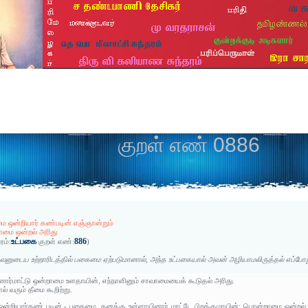
குறள் எண் 0886
ை ஒன்றியார் கண்படின் எஞ்ஞான்றும்
மை ஒன்றல் அரிது
உட்பகை
886
ரம்:
குறள் எண்:
)
வனுடைய உற்றாரிடத்தில் பகைமை ஏற்படுமானால், அந்த உட்பகையால் அவன் அழியாமலிருத்தல் எப்போது
னார்மாட்டு ஒன்றாமை உளதாயின், எந்நாளினும் சாவாமையைக் கூடுதல் அரிது.
 வரும் தீமை கூறிற்று.
ன்றியார்கண் படின் - பகைமை, தனக்கு உள்ளாயினார் மாட்டே பிறக்குமாயின்; பொன்றாமை ஒன்றல்