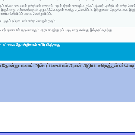
ழகும் உரிமை உடையவர் ஒன்றியார் எனலாம். அவர் உற்றார் எனவும் வழங்கப்படுவார். ஒன்றியார் என்
இருக்காது. எல்லாவற்றையும் ஒருவர்க்கொருவர் கலந்து ஆலோசிப்பர். இத்துணை நெருக்கமாக இர
தி உண்டாக்கிவிடும் அளவு சென்றுவிடும்.
் பழகும் நட்புடையார் என்ற பொருள் தரும்.
ை ஏற்படுமாயின் ஒருபொழுதும் அழிவிலிருந்து தப்ப முடியாது என்பது இக்குறட்கருத்து.
ம்
உட்பகை
தோன்றினால் உயிர் மிஞ்சாது
ை தோன்றுமானால் அவ்வுட்பகையால் அவன் அழியாமலிருத்தல் எப்பொழுத