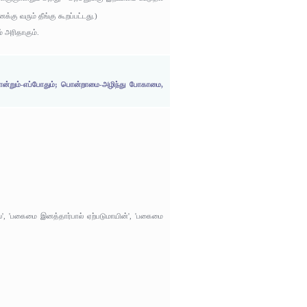
கு வரும் தீங்கு கூறப்பட்டது.)
 அரிதாகும்.
ஞான்றும்-எப்போதும்; பொன்றாமை-அழிந்து போகாமை,
ால்', 'பகைமை இனத்தார்பால் ஏற்படுமாயின்', 'பகைமை