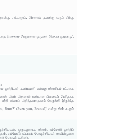
 நான்கு பாட்டானும், அதனால் தனக்கு வரும் தீங்கு
ம் அழியாத நிலைமை பெறுதலை ஒருவன் அடைய முடியாது',
ு.
ஒன்றியார் கண்படின்' என்பது உற்றாரிடம் உட்பகை
றினால், அவர் அதனால் உண்டான பிளவைப் பெரிதாக
ற்றி எல்லாம் அறிந்தவராதலால் நெருங்கி இருந்தே
, Brute?' (Even you, Brutus?)' என்று சீசர் கூறும்
ருந்தியவன், ஒருவனுடைய உற்றார், நம்மோடு ஒன்றிப்
்தார், தம்மோடு நட்பாகப் பொருந்தியவர், உறவின்முறை
்கள் பொருள் கூறினர்.