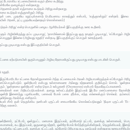
ு நட்டோராகிய உட்பகையினால் வரும் தீமை கூறிற்று.
ேன்மேலே தழைக்கும் என்றவாறு.
ும் அதனால் தான் எஞ்சாமை கூடுதல் அரிது என்றவாறு.
ாமை கூடுதல் எஞ்ஞான்றும் அரிது.
ருள் படை முதலிய உறுப்புக்களாற் பெரியனாய காலத்தும் என்பார், 'எஞ்ஞான்றும்' என்றார். இவை
ையின் அரண், நட்பு முதலியவற்றையும் கொள்ளலாம்]
டுதல் அரிது' என்ற பொருளில் பழைய ஆசிரியர்கள் இப்பகுதிக்கு உரை கூறினர்.
ும் அழிவிலிருந்து தப்ப முடியாது', 'நாசமில்லாமல் இருப்பது ஒரு நாளும் முடியாது', 'எப்போது
பொழுதும் இல்லை (அழிவது உறுதி)' என்றபடி இப்பகுதிக்குப் பொருள் உரைத்தனர்.
ப்பது முடியாது என்பது இப்பகுதியின் பொருள்.
உட்பகை ஏற்படுமாயின் ஒருபொழுதும் அழிவு நேராமலிருப்பது முடியாது என்பது பாடலின் பொருள்.
ு உறுதி.
இருப்போரிடமே உட்பகை தோன்றுமானால் அந்த உட்பகையால் அவன் அழியாமலிருத்தல் எப்போதும் அரித
பொருள்படும். ஒன்றியார் என்பது உள்ளானவரை அல்லது உற்றவரைக் குறிக்கும் சொல். 'ஒன்றாமை 
ும். 'ஒன்றாமை ஒன்றியார்' என்ற தொடர் உள்முரண் (Oxymoron) என்பார் தேவநேயப்பாவாணர்.
ையானவர்கள் என அறியப்படுபவர்கள். தனது உள்வட்டத்தில் இருப்பவர் இடமே மனப்பகைமை தோன்
ன்றி இணைந்து பழகியவரே, பகைவர் போல் பகை தீர்க்க, எந்த எல்லைக்கும் செல்வர். தம்மைப் ப
விடுவது அவர்க்கு எளிதாம்.
யஸ் சீசர் தன் நெருங்கிய நண்பன் புரூட்டஸ் கையாலேயே கொல்லப்படுவதும் 'நீயுமா புரூட்டஸ் 'Et tu
ிற்கு வரலாம்.
 ஒன்றினார், நட்டோர், ஒன்றுபட்ட மனமாக இருப்பவர், தம்மோடு நட்டார், தனக்கு உள்ளானவர், பொ
கமானவர், கூடஇருப்பவர், ஒருவனது உற்றார், ஒன்றே போல் சேர்ந்திருக்கின்றவர், நெருங்கியவர், இனத
ெருங்கிய நட்புடையார், தனக்கு உட்பட்டவர், நம்மோடு பிரியாது கூடி வாழ்பவர் என்றவாறு உரையாசிரியர