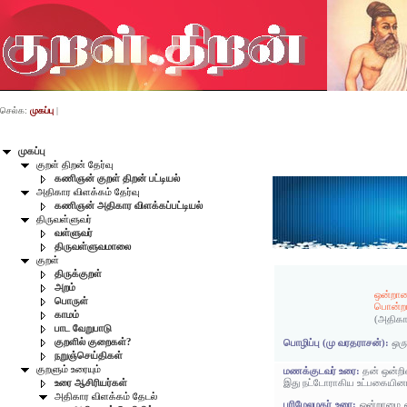
செல்க:
முகப்பு
|
முகப்பு
குறள் திறன் தேர்வு
கணிஞன் குறள் திறன் பட்டியல்
அதிகார விளக்கம் தேர்வு
கணிஞன் அதிகார விளக்கப்பட்டியல்
திருவள்ளுவர்
வள்ளுவர்
திருவள்ளுவமாலை
குறள்
திருக்குறள்
அறம்
ஒன்றாம
பொருள்
பொன்றா
காமம்
(அதிகா
பாட வேறுபாடு
குறளில் குறைகள்?
பொழிப்பு (மு வரதராசன்):
ஒரு
நறுஞ்செய்திகள்
குறளும் உரையும்
மணக்குடவர் உரை:
தன் ஒன்றி
இது நட்டோராகிய உட்பகையினால்
உரை ஆசிரியர்கள்
அதிகார விளக்கம் தேடல்
பரிமேலழகர் உரை:
ஒன்றாமை ஒ