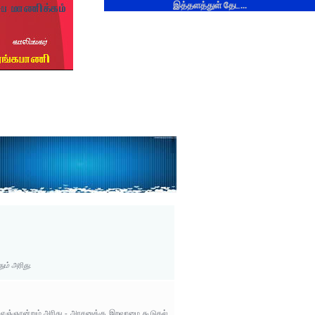
இத்தளத்துள் தேட...
ம் அரிது.
 எஞ்ஞான்றும் அரிது - அரசனுக்கு இறவாமை கூடுதல்