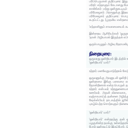
பரிப்பெருமாள் குறிப்புரை: இத
பரிதி: எந்நாளும் கேடானது ம
காலிங்கர்: மற்று ஒன்றுகூடிய
பரிமேலழகர்: அரசனுக்கு இறவ
பரிமேலழகர் குறிப்புரை: பொ
கூறப்பட்டது. [முதலிய என்றம
'எந்நாளினும் சாவாமையைக் கூ
இன்றைய ஆசிரியர்கள் 'ஒருநாள
'தான் அழியாமல் இருத்தல் எப்
ஒருபொழுதும் அழிவு நேராமலிரு
நிறையுரை:
ஒருவரது ஒன்றியார் இடத்தில் 
'ஒன்றியார்' யார்?
உற்றார் மனவேறுபாடுற்றால் கேட
ஒருவனுக்கு அவனுடன் ஒன்றி 
ஒன்றாமை இங்கு பகைமை எனப்
தோன்றினால் என்ற பொருள் தர
உற்றார் என்பவர் உற்றதுண
உணர்வர். அதன் விளைவாக, ஒ
வஞ்சகமாய்த் தன்னை அழித்து
ஷேக்ஸ்பியர் நாடகத்தில் ஜூலி
புகழ்பெற்ற சொற்களும் நினைவ
'ஒன்றியார்' யார்?
'ஒன்றியார்' என்றதற்கு தன்
பழகுகின்ற நமக்கு உள்ளந்தரங்
போல் ஒன்றுபட்டு இருப்போர், ந