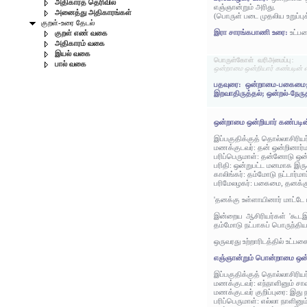
அதிகாரத் தெரிவில்
எஞ்ஞான்றும் அரிது.
அனைத்து அதிகாரங்கள்
(பொருள் படை முதலிய உறுப்புக
குறள்-உரை தேடல்
இரா சாரங்கபாணி உரை:
உட்ப
குறள் எண் வகை
அதிகாரம் வகை
இயல் வகை
பொருள்கோள் வரிஅமைப்பு:
பால் வகை
ஒன்றாமை ஒன்றியார் கண்படின் 
பதவுரை: ஒன்றாமை-பகைமை; ஒ
இறவாதிருத்தல்; ஒன்றல்-நேரு
ஒன்றாமை ஒன்றியார் கண்படின
இப்பகுதிக்குத் தொல்லாசிரிய
மணக்குடவர்: தன் ஒன்றினார்
பரிப்பெருமாள்: தன்னோடு ஒன்
பரிதி: ஒன்றுபட்ட மனமாக இரு
காலிங்கர்: தம்மோடு நட்டார்ம
பரிமேலழகர்: பகைமை, தனக்கு 
'தனக்கு உள்ளாயினார் மாட்டே
இன்றைய ஆசிரியர்கள் 'கூடஇரு
தம்மோடு நட்பாகப் பொருந்திய
ஒருவரது உற்றாரிடத்தில் உட்ப
எஞ்ஞான்றும் பொன்றாமை ஒன்ற
இப்பகுதிக்குத் தொல்லாசிரிய
மணக்குடவர்: எந்நாளினும் சா
மணக்குடவர் குறிப்புரை: இது 
பரிப்பெருமாள்: எல்லா நாளின