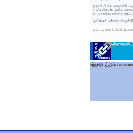
ஒருவரிடம் மிக நெருங்கிப் ப
அவர்களிடையே ஒளிவு மறைவு 
உட்பகையுற்றார் உயிர்க்கு இறு
'ஒன்றியார்' என்ற சொல் ஒன்றிப
ஒருவரது உற்றாரிடத்தில் உட்பக
உள்ளானவரிட
உற்றாரிடத்தில் பகைம