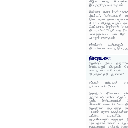
விடும்' என்ற பொருளில
இப்பகுதிக்கு உரை கூறினர்.
இன்றைய ஆசிரியர்கள் 'உறவின
பிடிக்கா', 'நன்மைக்குத் த
இயல்புகளும் துன்பம் தருமா
போல உடனிருந்து பழகும் உறவி
செய்வதாக இருந்தால் (அவர
தீயவர்களே', 'அதுபோலத் தீமை 
பகைத்தன்மை உடையதே' என
பொருள் உரைத்தனர்.
சுற்றத்தார் இயல்புகளும்
தீயனவேயாம் என்பது இப்பகுத
நிறையுரை:
நிழனீரும் தீமை தருமாயின
இயல்புகளும் தீங்குகள் ச
என்பது பாடலின் பொருள்.
'நிழனீரும்' குறிப்பது என்ன?
நம்மவர் என்பதால் அ
நன்மையாகிவிடுமா?
நிழல்நீரும் தீங்கினை 
ஒதுக்கப்படுவனவே ஆகும்; ச
முன்பு இனியனவாய்த் த
விளைவிப்பனவாயின் அவை த
நிழல்நீர்கள் குடிப்பதற்கு
ஆனால் அதுவே நச்சுத்தன்மையு
அந்நீரை ஒதுக்கியே
தழுவவேண்டும் சுற்றத்தார்,
உதவுவதாகக் காணப்பட்டாலும்
தருவனவாக இருந்தால் அவரைப