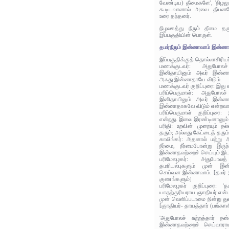
வேண்டிய) தீமைகளே', 'நிழலும
கூடியவானால் அவை தீயனவே'
உரை தந்தனர்.
நிழலகத்து நீரும் தீமை தர
இப்பகுதியின் பொருள்.
தமர்நீரும் இன்னாவாம் இன்ன
இப்பகுதிக்குத் தொல்லாசிரிய
மணக்குடவர்: அதுபோலச்
இனிதாயினும் அவர் இன்னா
அஃது இன்னாதாயே விடும்.
மணக்குடவர் குறிப்புரை: இது 
பரிப்பெருமாள்: அதுபோலச்
இனிதாயினும் அவர் இன்னா
இன்னாதாகவே விடும் என்றவா
பரிப்பெருமாள் குறிப்புரை
என்றது. இவை இரண்டினானும் 
பரிதி: உறவின் முறையும் ந
தரும்; அல்லது கேட்டைத் தரும
காலிங்கர்: அதனால் மற்று 
நீர்மை, நீர்மைபோன்று இருந
இன்னாதவற்றைச் செய்யும் இட
பரிமேலழகர்: அதுபோல
தமரியல்புகளும் முன் இ
செய்வன இன்னாவாம். [தமர் இய
குணங்களும்]
பரிமேலழகர் குறிப்புரை: '
யாதற்குரியராய ஞாதியர் என்
முன் வெளிப்படாமை நின்று த
[ஞாதியர்- தாயத்தார் (பங்காள
'அதுபோலச் சுற்றத்தார் ந
இன்னாதவற்றைச் செய்வார