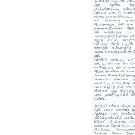
குட்டையாக இருப்பின், நோய்
அது நிழலிலே இருக்
அருந்துவோருக்கு, துன்ப
நிழற்கண் உள்ள நீர், கட்டுக
தருவதாகத்தான் இருக்கும்.
சில இடங்களில் தூய்மை
அருந்துவதற்கு இனியதாக 
தருவதாக இருக்கலாம். அதில்
நீரில் கலந்திருக்கும் உப
பயன்படுத்தினால் நாளடைவில் 
எலும்பு தேய்தல், நரம்புச
உண்டாகும். நோய் வருமுன் க
என்றாலும் உடல்நலத்துக்க
பயன்படுத்தாமலிருப்பதே நோய்க
வழி.
நிழல்நீரில் இனியதும் உண
எவ்விதம் இன்னாத நீரை வ
கூடவேஇருந்து துன்பம் தர
அறிந்து நீக்கவேண்டும் எனச
செய்வன போலத் தெரிந்தாலும
பகைமைக் குணங்கள் நம
செயல்பட்டு, நமக்கு கேடு விள
உணவாயினும் நிழலின் தன்மை
சுற்றங்கள் சூழ இருப்பதி
அவை துன்பந்தருமாயின் நீ
செய்தி,
'நிழனீரும்' என்ற சொற்றொடரை '
நீரும்' எனவும் கொண்டு இ
நிழல்நீரும் எனத் தொல்லாச
பரிப்பெருமாள், பரிதி ஆகி
இன்னா' என்பதிலுள்ள பன்மை
என்பதனை நிழலும் நீரும் என
ஆகியோரும் பின்வந்தவர்கள
கொள்வர். ஆனால் 'நிழல் 