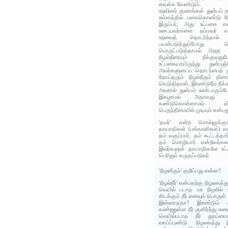
வைக்க வேண்டும்.
உறவினர் குணங்கள் துன்பம்
உள்ளத்தில் பகைகொண்டு ம
இருப்பர்; அது உட்பகை எ
உடையவர்களை நம்மவர் எ
உறவைத் தொடர்ந்தால்
பயன்படுத்தும்போது
பொருட்படுத்தாமல் பிறக
நிழல்நீரையும் நீக்குவதுப
உட்பகையாயிருந்து துன்பஞ்
அவர்களுடைய தொடர்பைத் த
நோய்தரும் நிழல்நீரும் தீம
கெடுதிதான்; இரண்டுமே நீக
அவரால் துன்பம் உண்டாகும்
இகழாமல் அதாவது அலட
கண்டுகொள்ளாமல் விட்
பெருந்தீமையில் முடியும் என்பத
'தமர்' என்ற சொல்லுக்குச்
தாயாதிகள் (பங்காளிகள்) என
தம் வகுப்பார், தம் கூட்டத்தார
தம் மொழியார் என்றிவர்கள
இவர்களுள் தாயாதிகளே உட்
பெரிதும் கருதப்படுவர்.
'நிழனீரும்' குறிப்பது என்ன?
'நிழல்நீர்' என்பதற்கு நிழலகத்துந
வெயில் படாத மர நிழலில் உ
கிடக்கும் நீர் எனவும் பொருள்
இன்னாததா? இரண்டும் ஆ
கண்ணுள்ள நீர் குளிர்ந்து ச
வெயில்படாத நீர் தூய்மைய
வாய்ப்புண்டு. நிழலகத்து