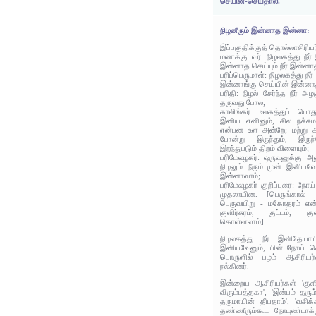
செயின்-செய்தால்.
நிழனீரும் இன்னாத இன்னா:
இப்பகுதிக்குத் தொல்லாசிரிய
மணக்குடவர்: நிழலகத்து நீர
இன்னாத செய்யும் நீர் இன்னாத
பரிப்பெருமாள்: நிழலகத்து நீ
இன்னாங்கு செய்யின் இன்னாத
பரிதி: நிழல் சேர்ந்த நீர்
தருவது போல;
காலிங்கர்: உலகத்துப் பொத
இனிய எனினும், சில நச்சுமர
என்பன உள அன்றே; மற்று அ
போன்று இருந்தும், இருந
இறந்துபடும் திறம் விளையும்;
பரிமேலழகர்: ஒருவனுக்கு 
நிழலும் நீரும் முன் இனிய
இன்னாவாம்;
பரிமேலழகர் குறிப்புரை: நோய
முதலாயின. [பெருங்கால் 
பெருவயிறு - மகோதரம் என்
குளிர்சுரம், குட்டம், 
கொள்ளலாம்]
நிழலகத்து நீர் இனிதேயாயின
இனியவேனும், பின் நோய் 
பொருளில் பழம் ஆசிரியர்
நல்கினர்.
இன்றைய ஆசிரியர்கள் 'குளி
விரும்பத்தகா', 'இன்பம் தரும
தருமாயின் தீயதாம்', 'வசி
தண்ணீரும்கூட நோயுண்டாக