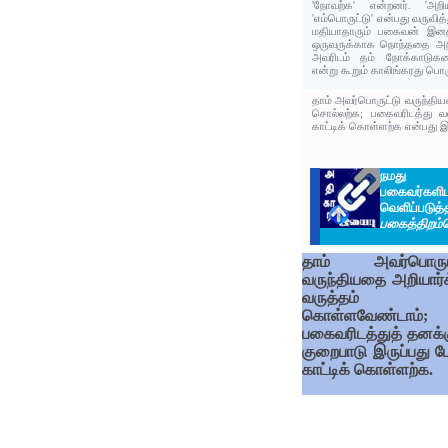
'நோவற்க' என்றனர். 'அறிய
'எம்பொருட்டு' என்பது வருவித
மதியாதாரும் பகைவன் இனத்
ஒருவருக்காக நொந்ததை அறிந
அவரிடம் தம் நோக்காடுகள
என்று கூறும் காலிங்கரது பொர
தாம் அவர்பொருட்டு வருந்தி
சொல்லற்க; பகைவரிடத்து வ
காட்டிக் கொள்ளற்க என்பது இக
நமது வ
பகைவர்களிட
வெளிப்படுத்
பகைத்திறம்
தாம் அவர்பொருட
வருந்தியதை அறியார்க
வருத்தம்
கொள்ளவேண்டாம்;
பகைவரிடத்துத் தனக்க
குறைபாடு இருப்பது ப
காட்டிக் கொள்ளற்க.