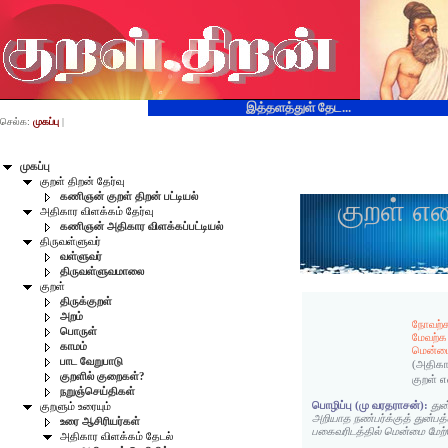
இத்தளத்துள் தேட...
செல்க:
முகப்பு
|
முகப்பு
குறள் திறன் தேர்வு
கணிஞன் குறள் திறன் பட்டியல்
குறள் எ
அதிகார விளக்கம் தேர்வு
கணிஞன் அதிகார விளக்கப்பட்டியல்
திருவள்ளுவர்
வள்ளுவர்
திருவள்ளுவமாலை
குறள்
திருக்குறள்
அறம்
நோவற்க
பொருள்
மேவற்க
காமம்
மென்மை
பாட வேறுபாடு
(அதிகா
குறளில் குறைகள்?
குறள் 
நறுஞ்செய்திகள்
பொழிப்பு (மு வரதராசன்):
துன
குறளும் உரையும்
அறியாத நண்பர்க்குத் துன்பத
உரை ஆசிரியர்கள்
பகைவரிடத்தில் மென்மை மேற
அதிகார விளக்கம் தேடல்