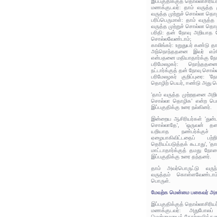
இப்பகுதிக்குத் தொல்லாசிரிய
மணக்குடவர்: தாம் வருத்த 
வருத்த முற்றுச் சொல்லா தொ
பரிப்பெருமாள்: தாம் வருத்
வருத்த முற்றுச் சொல்லா தொ
பரிதி: தன் நோவு அறியாத ப
சொல்லவேண்டாம்;
காலிங்கர்: உறுதுயர் கண்டு தா
அந்நொந்ததனை இவர் எம்ப
என்பதனை மதியாதார்க்கு நோ
பரிமேலழகர்: நொந்தத
நட்டார்க்குத் தன் நோவு சொல்
பரிமேலழகர் குறிப்புரை: '
தொழிற் பெயர், ஈண்டு அது ச
'தாம் வருத்த முற்றதனை அறிய
சொல்லா தொழிக' என்ற பொரு
இப்பகுதிக்கு உரை நல்கினர்.
இன்றைய ஆசிரியர்கள் 'துன்
சொல்லாதே', 'ஒருவன் தன
யறியாத நண்பர்க்குச் 
ஏழையாகிவிட்டதைப் பற்ற
தெரியப்படுத்தக் கூடாது', '
மாட்டாதார்க்குத் தமது நோய
இப்பகுதிக்கு உரை தந்தனர்.
தாம் அவர்பொருட்டு வருந
வருத்தம் கொள்ளவேண்டாம்
பொருள்.
மேவற்க மென்மை பகைவர் அக
இப்பகுதிக்குத் தொல்லாசிரிய
மணக்குடவர்: அதுபோலப்
மென்மையைத் தோற்றுவித்தல