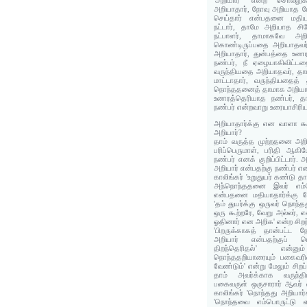
'அறியார்' என்ற சொல்லு
அறியாதார், நோவு அறியாத பே
செய்தார் என்பதனை மதிய
நட்டார், தாமே அறியாத சி
நட்பாளர், தாமாகவே அற
கொண்டிருப்பதை அறியாதவர
அறியாதார், துன்பத்தை உண
நண்பர், நீ ஏழையாகிவிட்டத
வருந்தியதை அறியாதவர், தா
மாட்டாதார், வருந்தியதைத
நொந்ததனைத் தாமாக அறியாத 
உணரத்தெரியாத நண்பர், தா
நண்பர் என்றவாறு உரையாசிரிய
அறியாதார்க்கு என வாளா கூற
அறியார்?
தாம் வருத்த முற்றதனை அற
பரிப்பெருமாள், பரிதி ஆகிய
நண்பர் எனக் குறிப்பிட்டார்.
அறியார் என்பதற்கு நண்பர் என
காலிங்கர் 'உறுதுயர் கண்டு தா
அந்நொந்ததனை இவர் எம்ப
என்பதனை மதியாதார்க்கு ந
'தம் துயர்க்கு ஒருவர் நொந்
ஒரு கூற்றரே, வேறு அல்லர்,
ஓதினார் என அறிக' என்ற சிறந
'பிறருக்காகத் தான்பட்ட 
அறியார் என்பதற்குப் 
திறந்தெரிதல்’ என்னும்
நொந்ததறியாரையும் பகைவர
வேண்டும்' என்று மேலும் சிறப்
தாம் அவர்க்காக வருந்
பகைவருள் ஒருசாரார் ஆவர் எ
காலிங்கர் 'நொந்தது அறியார்
'நொந்தவை எம்பொருட்டு எ