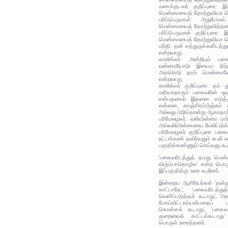
மணக்குடவர் குறிப்புரை: இ
மென்மையைத் தோற்றுவியா 
பரிப்பெருமாள்: அதுபோலப
மென்மையைத் தோற்றுவித்தல
பரிப்பெருமாள் குறிப்புரை:
மென்மையைத் தோற்றுவியா 
பரிதி: தன் சத்துருக்களிடத்
என்றவாறு.
காலிங்கர்: அன்றியும் பக
வன்மையோடு இயைய நிற்க
அவரொடு தாம் மென்மை
என்றவாறு.
காலிங்கர் குறிப்புரை: தம் 
மதியாதாரும் பகைவரின் ஒரு
என்பதனால் இதனை எடுத்
என்னை, காஞ்சிரம்பிஞ்சும்
அல்லது பிறிதொன்று ஆகாதாற
பரிமேலழகர்: வலியின்மை பார்
அவ்வலியின்மையை மேலிட்டுக
பரிமேலழகர் குறிப்புரை: பகை
நட்டார்கண் தவிர்வதும் உடன்
பகுதிக்கண்ணும் செய்வது கூறப
'பகைவரிடத்துத் தமது மென
விரும்பாதொழிக' என்ற பொர
இப்பகுதிக்கு உரை கூறினர்.
இன்றைய ஆசிரியர்கள் 'தன்க
காட்டாதே', 'பகைவரிடத்
வெளிப்படுத்தக் கூடாது', '
போய்விட்டாயென்பதைப் ப
கொள்ளக் கூடாது', 'பகைவர
குறைவைக் காட்டக்கூடாது' 
பொருள் உரைத்தனர்.