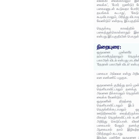
விலக்கி வைக்காமலும் இடை
வைக்க', 'போர் மூண்டு) ச
பகைவனுடன் கூடுவதா போரி
தயங்கக் கூடாது', 'கேடு
கூடிவிடாமலும், பிரித்து விட
வேண்டும்' என்றபடி இப்பகுதிக
நெருக்கடி காலத்தி
பகைத்துக்கொள்ளாதும் இடை
என்பது இப்பகுதியின் பொருள்
நிறையுரை:
ஒருவனை முன்னரே நம்
நம்பாமலிருந்தாலும் நெரு
பகாஅன் விடல் என்பது பாடலின
'தேறான் பகாஅன் விடல்' என்
பகையா அல்லவா என்று அறியம
என எண்ணிப் பழகுக.
ஒருவனைக் குறித்து தாம் முன்
தெளியாவிட்டாலும் தனக்கு
அவனை நீக்காமலும் நெருங்கி
வைக்க வேண்டும்.
ஒருவனின் திறத்தை ம
தெளியாவிட்டாலும் இடர்
நெருங்கிக்கூடாமலும் ஒ
ஊடுநிலையில் வைத்திருக்க
மிகவும் நெருங்கவிட்டால் உட
அறிந்து கெடுப்பான். வில
பகையால் மேலும் தனக்க
ஆகையால் தாம் இழிவுற்ற 
பிரித்தலும் கூடாது.
இதற்கு முன்னே ஒருவனை ஆர