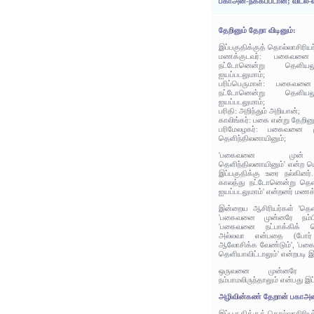
பகாஅன்-நீக்கப்படான்; விடல்-
தேறினும் தேறா விடினும்:
இப்பகுதிக்குத் தொல்லாசிரிய
மணக்குடவர்: பகைவனை
நட்டோனென்று தெளியல
ஐயப்படலுமாம்;
பரிப்பெருமாள்: பகைவன
நட்டோனென்று தெளியல
ஐயப்படலுமாம்;
பரிதி: அறிந்தும் அறியான்;
காலிங்கர்: பகை என்று தேறினும
பரிமேலழகர்: பகைவனை மு
தெளிந்திலனாயினும்;
'பகைவனை முன் தெ
தெளிந்திலனாயினும்' என்ற ப
இப்பகுதிக்கு உரை நல்கின
காலத்து நட்டோனென்று தெ
ஐயப்படலுமாம்' என்றனர் மணக்
இன்றைய ஆசிரியர்கள் 'தெளி
'பகைவனை முன்னரே நம்பினா
'பகைவனை நட்பாக்கிக் க
அல்லவா என்பதை (போர் 
ஆலோசிக்க வேண்டும்', 'பகைவ
தெளியாவிட்டாலும்' என்றபடி இ
ஒருவனை முன்னரே நம்
நம்பாமலிருந்தாலும் என்பது இ
அழிவின்கண் தேறான் பகாஅன்
இப்பகுதிக்குத் தொல்லாசிரிய