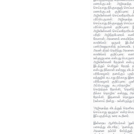
மணக்குடவர்: அழிவுவந்த
செய்யாது நீக்குவதுஞ் செய்ய
மணக்குடவர் குறிப்புரை: 
அழிவின்கண் செய்வதோரியல்பு 
பரிப்பெருமாள்: அழிவுவந்
செய்யாது நீக்குவதுஞ் செய்ய
பரிப்பெருமாள் குறிப்புரை:
அழிவின்கண் செய்வதோரியல்பு 
பரிதி: அழிந்தபேரைக் கண்ட
கேளான்; அவனைக் கைவிடுக 
காலிங்கர்: ஒருவர் இடரி
பண்பிலனுமாகித் தம்மைவிட ந
அவன் திறம் தெரிந்து அவனை
காலிங்கர் குறிப்புரை: எ
உள்ளுறுபகை என்பது பொருளாய
அழிவின்கண் தேறான் என்பத
இடத்துப் பெரிதும் தேறத்
என்பது நீங்கான் என்றது; விடல
பரிமேலழகர்: தனக்குப் புற
வந்துழிக் கூடாது நீக்காது இ
பரிமேலழகர் குறிப்புரை: மு
அப்பொழுது கூடாதொழிக' எ
கெடுத்தல் நோக்கி, 'தெளிந
நீக்கா தொழிக' என்றது, அவ
நோக்கி. இதனான் நொதுமலாக
[உள்ளாய் நின்று - உள்ளிருந்து
'அழிவுவந்த விடத்துத் தெளிவ
செய்யாது ஒழுகுக' என்ற பொ
இப்பகுதிக்கு உரை கூறினர்.
இன்றைய ஆசிரியர்கள் 'துன்
பகைத்து விடாதே', 'தனக்கு
அவனை நம்பிச் சேர்த்துக்