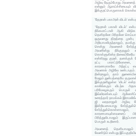
அழிவு நேரும்போது அவனைத் 
என்னும் ஆராய்ச்சியையும் வ
இக்குறட்பொருளாகக் கொள்வர
'தேறான் பகாஅன் விடல்' என்
‘தேறான் பகான் விடல்’ என்ப
நீங்கமாட்டான் ஆகி விடு
தெளிதலோ பிரிதலோ செய்யாது 
ஒருவனது திறத்தை முன்பு அ
அறியாமலிருந்தாலும், தமக்க
சென்று அவனைச் சேர்த்த
அவனின்று நீங்குதலும் க
கொள்ளுகின்ற நிலையிலேயே உ
என்கிறது குறள். தனக்குக் 
நட்பு பாராட்டுவோனை
காரணமாகவே அந்நட்பு என
அவனால் அழிவே உண்டாகும்.
நின்றாலும், தாம் துணையின
மேலும் துன்பத்தையே தருவான
இக்குறளிலுள்ள 'விடல்' என்
காலிங்கரும் விடற்க அதா
பரிமேலழகரும் பொருள் கூ
இவ்விரண்டையும் ஆலோசிப
உரைத்தார் நாமக்கல் இராமலிங்
ஜி வரதராஜன் அழிவு நே
இன்றியமையாது சேர்த்துக
சேர்த்துக்கொள்ளாம
காரணமாயுள்ளவனைப் பிரி
பிரித்துவிடாமலும் இருப்ப
பொருள் கூறினார்.
அவனைத் தெளியாமலும் ந
வேண்டும் என்பது இப்பகுதியி