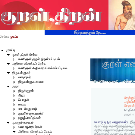
இத்தளத்துள் தேட...
செல்க:
முகப்பு
|
முகப்பு
குறள் திறன் தேர்வு
கணிஞன் குறள் திறன் பட்டியல்
குறள் எ
அதிகார விளக்கம் தேர்வு
கணிஞன் அதிகார விளக்கப்பட்டியல்
திருவள்ளுவர்
வள்ளுவர்
திருவள்ளுவமாலை
குறள்
திருக்குறள்
அறம்
தேறினும
பொருள்
அழிவி
காமம்
தேறான்
பாட வேறுபாடு
(அதிகா
குறளில் குறைகள்?
குறள் 
நறுஞ்செய்திகள்
பொழிப்பு (மு வரதராசன்):
இதற
குறளும் உரையும்
ஆராய்ந்து தெளிந்திருந்தாலும
உரை ஆசிரியர்கள்
அழிவு வந்தகாலத்தில் அவனை
அதிகார விளக்கம் தேடல்
நீங்காமலும் வாளா விடவேண்டு