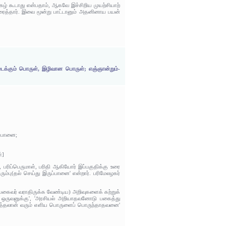
கழ் கூடாது என்பதாம், ஆகவே இச்சிறிய முயற்சியாற்
உரைத்தார். இவை மூன்று பாட்டானும் அதனினாய பயன்
டைக்கும் பொருள், இழிவான பொருள்; எஞ்ஞான்றும்-
்)பானை;
்]
பரிப்பெருமாள், பரிதி ஆகியோர் இப்பகுதிக்கு உரை
ம்பு(தல் செய்து இருப்பானை' என்றார். பரிமேலழகர்
கைவர் வராதிருக்க வேண்டிய) அறிவுகளைக் கற்றுக்
 ஒருவனுக்கு', 'அரசியல் அறியாதவனோடு பகைத்து
த்தலான் வரும் எளிய பொருளைப் பொருந்தாதவனை'