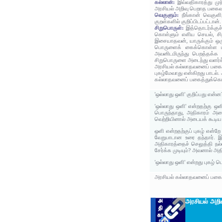
கல்லான்:
இவ்வதிகாரத்து முந
அரசியல் அறிவு பெறாத பகைவன
வெகுளும்:
நீங்கான் வெகுள
குறள்களில் குறிப்பிடப்பட்ட
சிறுபொருள்:
இத்தொடர்க்குச
கொள்ளும் எளிய செயல், சிற
இசையாதவன், யாருக்கும் ஒர
பொருளைக் கைக்கொள்ள மாட
அவனிடமிருந்து பெறத்தக்க
சிறுபொருளை அடைந்து வளர்ச்
அரசியல் கல்லாதவனைப் பகைத
புகழ்மேவாது என்கிறது பாடல்
கல்லாதவனைப் பகைத்துக்கொ
'ஒல்லாது ஒளி' குறிப்பது என்ன
'ஒல்லாது ஒளி' என்றதற்கு ஒளி
பொருந்தாது, அதிகாரம் அடை
வெற்றியினால் அடையக் கூடிய ப
ஒளி என்றதற்குப் புகழ் என்ற
வேறுபாடான உரை தந்தார். 
அதிகாரத்தைச் செலுத்தி நல்ல
சேர்க்க முடியும்? அவனால் 
'ஒல்லாது ஒளி' என்றது புகழ் 
அரசியல் கல்லாதவனைப் பகைத்த
அரசியல் அறி