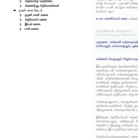
அதிகாரத் தெரிவில்
(சிறு பொருள் - முயற்சி சிற
அனைத்து அதிகாரங்கள்
பெரிய பயன் எய்துக என்றவாற
குறள்-உரை தேடல்
கூறப்பட்டது.)
குறள் எண் வகை
வ சுப மாணிக்கம் உரை:
கல்லா
அதிகாரம் வகை
இயல் வகை
பால் வகை
பொருள்கோள் வரிஅமைப்பு:
கல்லான் வெகுளும் சிறுபொருள்
பதவுரை: கல்லான்-கற்காதவன
எப்போதும், எக்காலத்தும்;
கல்லான் வெகுளும் சிறுபொரு
இப்பகுதிக்குத் தொல்லாசிரிய
மணக்குடவர்: கல்லாதானுமாய
பரிப்பெருமாள்: கல்லாதானும
பரிதி: கல்வியில்லாதவன், வ
காலிங்கர்: சிறந்த நூல்களைக
காலிங்கர் குறிப்புரை: சிறுப
பரிமேலழகர்: நீதிநூலைக் 
பரிமேலழகர் குறிப்புரை: சிறு
'கல்லாதானுமாய், வெகுளியுட
நல்கினர்.காலிங்கர் 'சிறந்த
'நீதிநூலைக் கல்லாதானோடு 
இன்றைய ஆசிரியர்கள் 'கல்ல
கொள்ளாமலும், எந்நேரமும்
அவனிடம் இருந்து எளிதாய்
என்றபடி இப்பகுதிக்கு உரை தந
அரசியல் கல்லாதவனைப் பகைத்