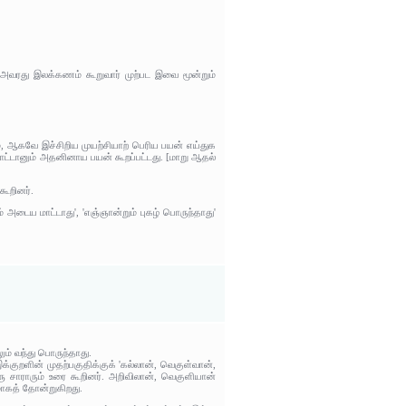
ு அவரது இலக்கணம் கூறுவார் முற்பட இவை மூன்றும்
ம், ஆகவே இச்சிறிய முயற்சியாற் பெரிய பயன் எய்துக
பாட்டானும் அதனினாய பயன் கூறப்பட்டது. [மாறு ஆதல்
கூறினர்.
 அடைய மாட்டாது', 'எஞ்ஞான்றும் புகழ் பொருந்தாது'
் வந்து பொருந்தாது.
ுறளின் முதற்பகுதிக்குக் 'கல்லான், வெகுள்வான்,
 சாராரும் உரை கூறினர். அறிவிலான், வெகுளியான்
மாகத் தோன்றுகிறது.