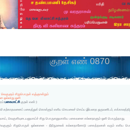
குறள் எண் 0870
் வெகுளும் சிறுபொருள் எஞ்ஞான்றும்
ை ஒல்லாது ஒளி
பகைமாட்சி
ரம்:
குறள் எண்:
)
வி கற்காதவனைப் பகைத்துக் கொள்ளும் எளிய செயலைச் செய்ய இயலாத ஒருவனிடம், எக்காலத்திலும்
ுமாய், வெகுளியுடையனுமாய்ச் சிறு பொருளனுமாகிய பகைவனை எல்லாநாளும் ஒளி பொருந்தாது.
வெகுளும் சிறுபொருள் ஒல்லானை - நீதிநூலைக் கல்லாதானோடு பகைத்தலான் வரும் எளிய ப