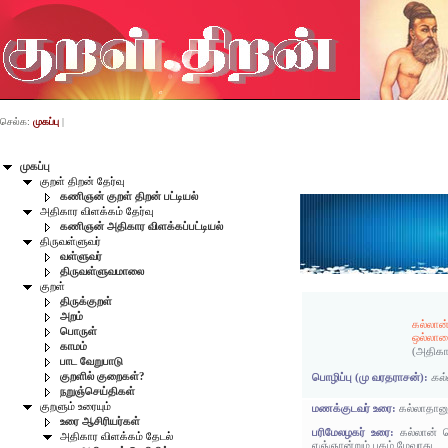
செல்க:
முகப்பு
|
முகப்பு
குறள் திறன் தேர்வு
கணிஞன் குறள் திறன் பட்டியல்
அதிகார விளக்கம் தேர்வு
கணிஞன் அதிகார விளக்கப்பட்டியல்
திருவள்ளுவர்
வள்ளுவர்
திருவள்ளுவமாலை
குறள்
திருக்குறள்
அறம்
கல்லான
பொருள்
ஒல்லான
காமம்
(அதிகா
பாட வேறுபாடு
குறளில் குறைகள்?
பொழிப்பு (மு வரதராசன்):
கல்
நறுஞ்செய்திகள்
குறளும் உரையும்
மணக்குடவர் உரை:
கல்லாதான
உரை ஆசிரியர்கள்
பரிமேலழகர் உரை:
கல்லான் 
அதிகார விளக்கம் தேடல்
எஞ்ஞான்றும் புகழ் மேவாது.