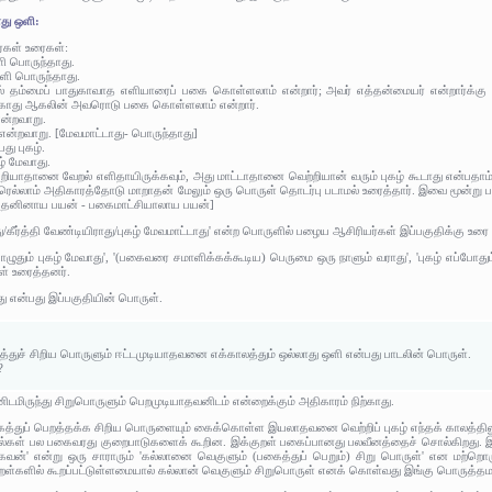
து ஒளி:
ர்கள் உரைகள்:
ளி பொருந்தாது.
ஒளி பொருந்தாது.
 மேல் தம்மைப் பாதுகாவாத எளியாரைப் பகை கொள்ளலாம் என்றார்; அவர் எத்தன்மையர் என்றார்க்க
டாகாது ஆகலின் அவரொடு பகை கொள்ளலாம் என்றார்.
என்றவாறு.
் என்றவாறு. [மேவமாட்டாது- பொருந்தாது]
பது புகழ்.
ழ் மேவாது.
ி அறியாதானை வேறல் எளிதாயிருக்கவும், அது மாட்டாதானை வெற்றியான் வரும் புகழ் கூடாது என்பதா
ிறரெல்லாம் அதிகாரத்தோடு மாறாதன் மேலும் ஒரு பொருள் தொடர்பு படாமல் உரைத்தார். இவை மூன்று 
; அதனினாய பயன் - பகைமாட்சியாலாய பயன்]
/கீர்த்தி வேண்டியிராது/புகழ் மேவமாட்டாது' என்ற பொருளில் பழைய ஆசிரியர்கள் இப்பகுதிக்கு உரை 
ுதும் புகழ் மேவாது', '(பகைவரை சமாளிக்கக்கூடிய) பெருமை ஒரு நாளும் வராது', 'புகழ் எப்போதும்
ள் உரைத்தனர்.
து என்பது இப்பகுதியின் பொருள்.
துச் சிறிய பொருளும் ஈட்டமுடியாதவனை எக்காலத்தும் ஒல்லாது ஒளி என்பது பாடலின் பொருள்.
?
ிருந்து சிறுபொருளும் பெறமுடியாதவனிடம் என்றைக்கும் அதிகாரம் நிற்காது.
துப் பெறத்தக்க சிறிய பொருளையும் கைக்கொள்ள இயலாதவனை வெற்றிப் புகழ் எந்தக் காலத்திலும
ல்கள் பல பகைவரது குறைபாடுகளைக் கூறின. இக்குறள் பகைப்பானது பலவீனத்தைச் சொல்கிறது. இக்க
்' என்று ஒரு சாராரும் 'கல்லானை வெகுளும் (பகைத்துப் பெறும்) சிறு பொருள்' என மற்றொரு
ுறள்களில் கூறப்பட்டுள்ளமையால் கல்லான் வெகுளும் சிறுபொருள் எனக் கொள்வது இங்கு பொருத்த