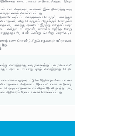
வில்லாத எனப் பகைவர் குறிக்கப்பெற்றார். இங்கு
வன் என வெகுளும் பகைவன் இவ்வதிகாரத்து மற்ற
கைக்கும் எனக் கொள்ளப்பட்டது.
தினாலே வரப்பட்ட கொஞ்சமான பொருள், பகைத்துக்
ீட்டாதவன், சிறு பொருளும் பிறருக்குக் கொடுக்க
தவன், பகைத்து அவனிடம் இருந்து எளிதாய் வரும்
ட என்றும் ஈட்டாதவன், பகைக்க நேர்ந்த போது
ருந்தாதவன், போர் செய்து வென்று பெறக்கூடிய
லாதானொடு பகை கொண்டு சிறுபொருளையும் எய்தானைப்
ு இது.
்.
் வந்து பொருந்தாது, வாழுங்காலத்துப் புகழாகிய ஒளி
தும் அடைய மாட்டாது, புகழ் பொருந்தாது, பெரிய
 சுப மாணிக்கம் ஒருவர் மட்டுமே அதிகாரம் அடையா என
ுளீட்டாதவனை அதிகாரம் அடையா' எனக் கூறினார்.
கூட பெறமுடியாதவனால் எவ்விதம் ஆட்சி நடத்தி புகழ்
தலால் அதிகாரம் அடையா எனச் சொல்லப்பட்டது.
.