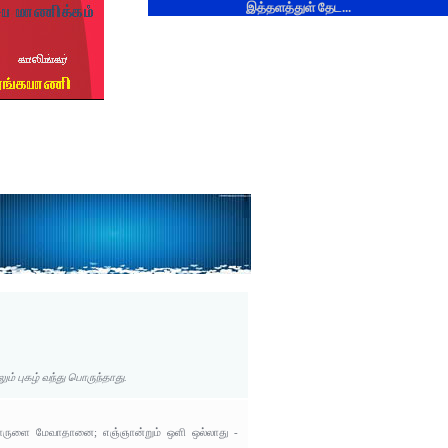
இத்தளத்துள் தேட...
 புகழ் வந்து பொருந்தாது.
ொருளை மேவாதானை; எஞ்ஞான்றும் ஒளி ஒல்லாது -