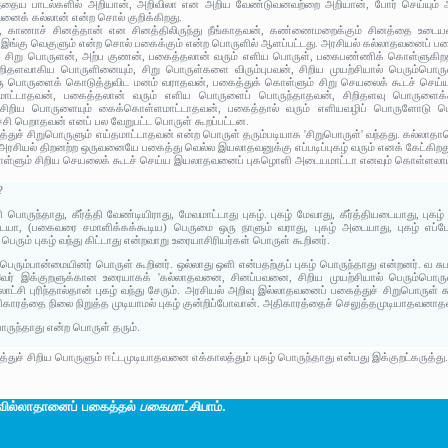
்தைய பாடல்களில் அறியான், அறிவிலா என அறிய வேண்டுவனவற்றை அறியான், போர் செய்யும் அறி
ைக் கல்லான் என்ற சொல் குறிக்கிறது.
ி, காணாச் சினத்தான் என சினத்திலிருந்து நீங்காதவன், கண்ணைமறைக்கும் சினத்தை உடைய
ான். இங்கு வெகுளும் என்ற சொல் பகைக்கும் என்ற பொருளில் ஆளப்பட்டது. அரசியல் கல்லாதவனைப் ப
் சிறு பொருளன், அற்ப குணன், பகைத்தலான் வரும் எளிய பொருள், பகைபண்ணிக் கொள்ளுகிற
ிதளவாகிய பொருளினையும், சிறு பொருள்களை விரும்புபவன், சிறிய முயற்சியால் பெரும்பொருள
ு பொருளைக் கொடுத்துவிட மனம் வராதவன், பகைத்துக் கொள்ளும் சிறு செயலைக் கூடச் செய்யா
்டாதவன், பகைத்தலான் வரும் எளிய பொருளைப் பொருந்தாதவன், சிறிதளவு பொருளைக்கூ
 சிறிய பொருளையும் கைக்கொள்ளமாட்டாதவன், பகைத்தால் வரும் எளியவழிப் பொருளோடு பொ
சி பெறாதவன் எனப் பல வேறுபட்ட பொருள் கூறப்பட்டன.
்துச் சிறுபொருளும் எய்தமாட்டாதவன் என்ற பொருள் தரும்படியாக 'சிறுபொருள்' வந்தது. கல்
. அரசியல் திறனற்ற ஒருவனையே பகைத்து வெல்ல இயலாதவனுக்கு எப்படிப்புகழ் வரும் எனக் கேட்கிறத
ள்ளும் சிறிய செயலைக் கூடச் செய்ய இயலாதவனைப் புகழொளி அடையமாட்டா எனவும் கொள்ளலாம
?
 பொருந்தாது, கீர்த்தி வேண்டியிராது, மேவமாட்டாது புகழ். புகழ் மேவாது, கீர்த்தியடையாது, புகழ
யா, (பகைவரை சமாளிக்கக்கூடிய) பெருமை ஒரு நாளும் வராது, புகழ் அடையாது, புகழ் எப்போ
ெரும் புகழ் வந்து கிட்டாது என்றவாறு உரையாசிரியர்கள் பொருள் கூறினர்.
ே பெரும்பான்மையினர் பொருள் கூறினர். ஒல்லாது ஒளி என்பதற்குப் புகழ் பொருந்தாது என்றனர். வ
இவர் இக்குறளுக்கான உரையாகக் 'கல்லாதவனை, சினப்பவனை, சிறிய முயற்சியால் பெரும்பொர
ாட்சி புரிந்தால்தான் புகழ் வந்து சேரும். அரசியல் அறிவு இல்லாதவனைப் பகைத்துச் சிறுபொருள் 
அதிகாரத்தை நிலை நிறுத்த முடியாமல் புகழ் குன்றிப்போவான். அதிகாரத்தைச் செலுத்தமுடியாதவனா
பொருந்தாது என்ற பொருள் தரும்.
ுச் சிறிய பொருளும் ஈட்டமுடியாதவனை எக்காலத்தும் புகழ் பொருந்தாது என்பது இக்குறட்கருத்து
வில்லாதானைப் பகைத்தல்
பகைமாட்சி
யாம்.