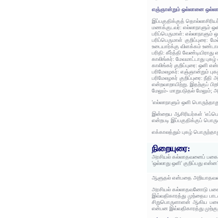
எஞ்ஞான்றும் ஒல்லானை ஒல்லா
இப்பகுதிக்குத் தொல்லாசிரிய
மணக்குடவர்: எல்லாநாளும் ஒ
பரிப்பெருமாள்: எல்லாநாளும் 
பரிப்பெருமாள் குறிப்புரை:
உடையார்க்கு விளக்கம் உண்
பரிதி: கீர்த்தி வேண்டியிராது 
காலிங்கர்: மேவமாட்டாது புகழ
காலிங்கர் குறிப்புரை: ஒளி என்
பரிமேலழகர்: எஞ்ஞான்றும் புக
பரிமேலழகர் குறிப்புரை: நீத
என்றவாறாயிற்று. இதற்குப் ப
மேலும்- மாறுபடுதல் மேலும்
'எல்லாநாளும் ஒளி பொருந்தாது
இன்றைய ஆசிரியர்கள் 'எப்பொழ
என்றபடி இப்பகுதிக்குப் பொரு
எக்காலத்தும் புகழ் பொருந்தா
நிறையுரை:
அரசியல் கல்லாதவனைப் பகைத்
'ஒல்லாது ஒளி' குறிப்பது என்ன
ஆளுதல் என்பதை அறியாதவனிடம
அரசியல் கல்லாதவனோடு பகைத்
இவ்வதிகாரத்து முந்தைய பாட
சிறுபொருளாளன் ஆகிய பகைவன
என்பன இவ்வதிகாரத்து முற்க