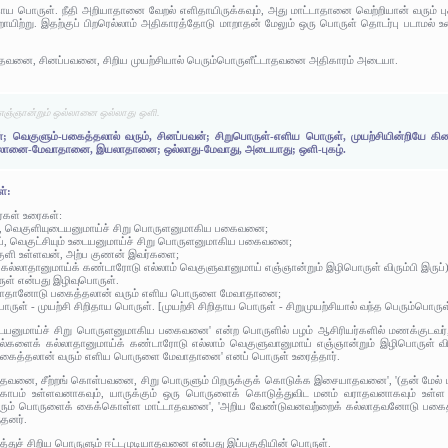
ிதாய பொருள். நீதி அறியாதானை வேறல் எளிதாயிருக்கவும், அது மாட்டாதானை வெற்றியான் வரும் பு
ாயிற்று. இதற்குப் பிறரெல்லாம் அதிகாரத்தோடு மாறாதன் மேலும் ஒரு பொருள் தொடர்பு படாமல் 
தவனை, சினப்பவனை, சிறிய முயற்சியால் பெரும்பொருளீட்டாதவனை அதிகாரம் அடையா.
 எஞ்ஞான்றும் ஒல்லானை ஒல்லாது ஒளி.
்; வெகுளும்-பகைத்தலால் வரும், சினப்பவன்; சிறுபொருள்-எளிய பொருள், முயற்சியின்றியே கி
 ஒல்லானை-மேவாதானை, இயலாதானை; ஒல்லாது-மேவாது, அடையாது; ஒளி-புகழ்.
ள்:
ர்கள் உரைகள்:
், வெகுளியுடையனுமாய்ச் சிறு பொருளனுமாகிய பகைவனை;
ாய், வெகுட்சியும் உடையனுமாய்ச் சிறு பொருளனுமாகிய பகைவனை;
ெகுளி உள்ளவன், அற்ப குணன் இவர்களை;
் கல்லாதானுமாய்க் கண்டாரோடு எல்லாம் வெகுளுவானுமாய் எஞ்ஞான்றும் இழிபொருள் விரும்பி இருப
ொருள் என்பது இழிவுபொருள்.
கல்லாதானோடு பகைத்தலான் வரும் எளிய பொருளை மேவாதானை;
 பொருள் - முயற்சி சிறிதாய பொருள். [முயற்சி சிறிதாய பொருள் - சிறுமுயற்சியால் வந்த பெரும்பொருள
ையனுமாய்ச் சிறு பொருளனுமாகிய பகைவனை' என்ற பொருளில் பழம் ஆசிரியர்களில் மணக்குடவர், 
 நூல்களைக் கல்லாதானுமாய்க் கண்டாரோடு எல்லாம் வெகுளுவானுமாய் எஞ்ஞான்றும் இழிபொருள் விரு
பகைத்தலான் வரும் எளிய பொருளை மேவாதானை' எனப் பொருள் உரைத்தார்.
ாதவனை, சீற்றங் கொள்பவனை, சிறு பொருளும் பிறருக்குக் கொடுக்க இசையாதவனை', '(தன் மேல் ப
 கோபம் உள்ளவனாகவும், யாருக்கும் ஒரு பொருளைக் கொடுத்துவிட மனம் வராதவனாகவும் உள்ள
 வரும் பொருளைக் கைக்கொள்ள மாட்டாதவனை', 'அறிய வேண்டுவனவற்றைக் கல்லாதவனோடு பகை
்தனர்.
துச் சிறிய பொருளும் ஈட்டமுடியாதவனை என்பது இப்பகுதியின் பொருள்.